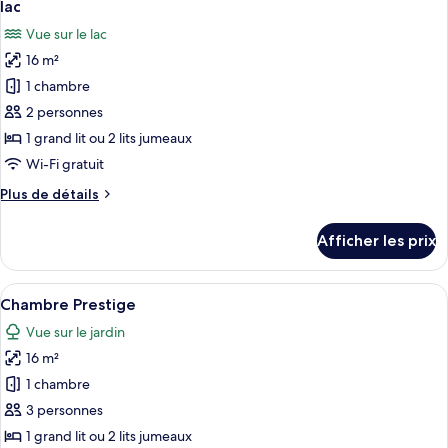
ou
lac
avec
les
jumeaux
Vue sur le lac
lits
photos
jumeaux
16 m²
pour
1 chambre
ce
type
2 personnes
de
1 grand lit ou 2 lits jumeaux
chambre :
Wi-Fi gratuit
Chambre
Plus
Plus de détails
Prestige
de
double
détails
Afficher les prix
pour
ou
Chambre
avec
Prestige
Afficher
Une chambre d’hôtel avec un grand lit,
lits
6
double
Chambre Prestige
toutes
jumeaux,
ou
Vue sur le jardin
avec
les
vue
lits
16 m²
photos
sur
jumeaux,
pour
1 chambre
le
vue
ce
sur
lac
3 personnes
le
type
1 grand lit ou 2 lits jumeaux
lac