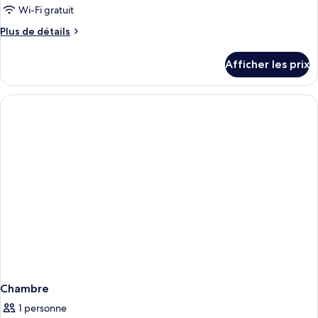
de
Wi-Fi gratuit
chambre :
Plus
Plus de détails
Chambre
de
Prestige
détails
Afficher les prix
pour
Chambre
Prestige
Chambre
1 personne