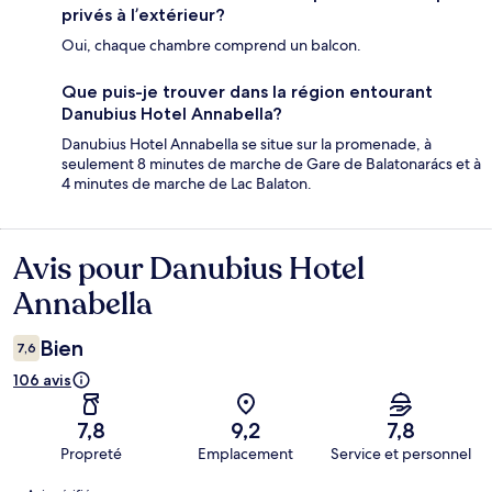
privés à l’extérieur?
Oui, chaque chambre comprend un balcon.
Que puis-je trouver dans la région entourant
Danubius Hotel Annabella?
Danubius Hotel Annabella se situe sur la promenade, à
seulement 8 minutes de marche de Gare de Balatonarács et à
4 minutes de marche de Lac Balaton.
Avis pour Danubius Hotel
Avis
Annabella
Bien
7,6
106 avis
7,8
9,2
7,8
Propreté
Emplacement
Service et personnel
Avis