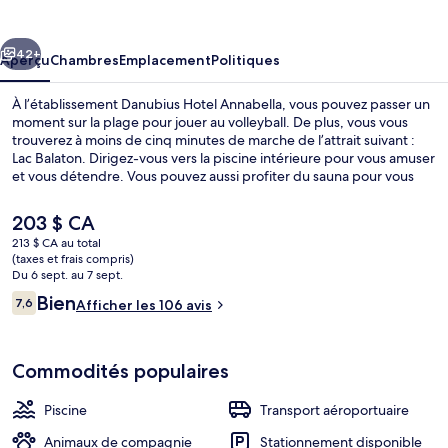
Hotel
Annabella
cédent
Suivant
42+
Aperçu
Chambres
Emplacement
Politiques
À l’établissement Danubius Hotel Annabella, vous pouvez passer un
moment sur la plage pour jouer au volleyball. De plus, vous vous
trouverez à moins de cinq minutes de marche de l’attrait suivant :
Lac Balaton. Dirigez-vous vers la piscine intérieure pour vous amuser
et vous détendre. Vous pouvez aussi profiter du sauna pour vous
divertir davantage. Annabella Restaurant sert une cuisine locale et
est ouvert pour le le déjeuner, le le dîner et le le souper. Un club
Le
203 $ CA
pour enfants gratuit, un bar-salon et piscine extérieure en saison
prix
213 $ CA au total
comptent parmi les autres caractéristiques.
actuel
(taxes et frais compris)
Extérieur
est
Du 6 sept. au 7 sept.
de 203 $ CA
Avis
Bien
7,6
Afficher les 106 avis
7,6 sur 10 –
Commodités populaires
Piscine
Transport aéroportuaire
Animaux de compagnie
Stationnement disponible