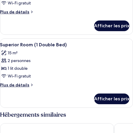
Wi-Fi gratuit
Plus
Plus de détails
de
détails
Afficher les prix
pour
Chambre
Afficher
Coffre-fort pour ordinateur portable, 
7
Superior Room (1 Double Bed)
toutes
15 m²
les
2 personnes
photos
pour
1 lit double
ce
Wi-Fi gratuit
type
Plus
Plus de détails
de
de
chambre :
détails
Afficher les prix
pour
Superior
Superior
Room
Room
Hébergements similaires
(1
(1
Double
Double
Danubius Hotel Marina
Hotel Go
Bed)
Bed)