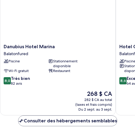
Danubius
Hotel
Danubius Hotel Marina
Hotel 
Hotel
Golden
Balatonfured
Balaton
Marina
Lake
Piscine
Stationnement
Piscin
Balatonfured
Resort
disponible
Stati
Balaton
Wi-Fi gratuit
Restaurant
dispon
8.0
8.6
Très bien
Exce
8,0
8,6
sur
sur
82 avis
64 av
10,
10,
Le
268 $ CA
Très
Excellen
prix
bien,
64 avis
282 $ CA au total
est
(taxes et frais compris)
82 avis
de
Du 2 sept. au 3 sept.
268 $ CA
Consulter des hébergements semblables