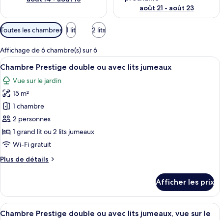
août 21 - août 23
Filtres
Toutes les chambres
1 lit
2 lits
disponibles
pour
Affichage de 6 chambre(s) sur 6
les
Afficher
Une chambre d’hôtel avec un grand lit,
7
Chambre Prestige double ou avec lits jumeaux
chambres
toutes
Vue sur le jardin
les
15 m²
photos
pour
1 chambre
ce
2 personnes
type
1 grand lit ou 2 lits jumeaux
de
Wi-Fi gratuit
chambre :
Plus
Plus de détails
Chambre
de
Prestige
détails
Afficher les prix
double
pour
Chambre
ou
Prestige
Afficher
Une chambre d’hôtel avec un grand lit
avec
8
double
Chambre Prestige double ou avec lits jumeaux, vue sur le
toutes
lits