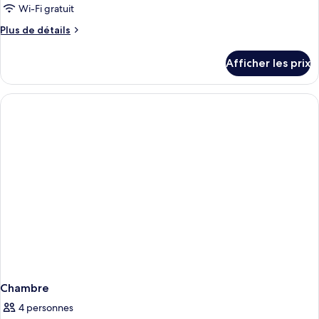
Wi-Fi gratuit
Plus
Plus de détails
de
détails
Afficher les prix
pour
Chambre
Chambre
4 personnes