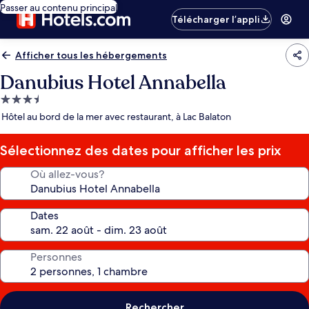
Passer au contenu principal
Télécharger l’appli
Afficher tous les hébergements
Danubius Hotel Annabella
Hébergement
3.5 étoiles
Hôtel au bord de la mer avec restaurant, à Lac Balaton
Sélectionnez des dates pour afficher les prix
Où allez-vous?
Dates
Personnes
Rechercher