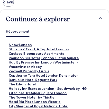
6 avis
Continuez à explorer
Hébergement
N
Nhow London
h
S
St. James' Court, A Taj Hotel, London
o
t
C
Cuckooz Bloomsbury Apartments
w
.
u
R
Radisson Blu Hotel, London Euston Square
L
J
c
a
H
Hub By Premier Inn London Westminster -
o
a
k
d
u
Westminster Abbey
n
m
o
i
b
Z
Zedwell Piccadilly Circus
d
e
o
s
B
e
C
Copthorne Tara Hotel London Kensington
o
s
z
s
y
d
o
D
Danubius Hotel Regents Park
n
'
B
o
P
w
p
a
T
The Edwin Hotel
C
l
n
r
e
t
n
h
H
Holiday Inn Express London - Southwark by IHG
:
o
o
B
e
l
h
u
e
o
C
Citadines Trafalgar Square London
l
u
o
l
m
l
o
b
E
l
i
T
The Tower Hotel, by Thistle
i
r
m
u
i
P
r
i
d
i
t
h
H
Hotel Riu Plaza London Victoria
e
t
s
H
e
i
n
u
w
d
a
e
o
C
City Sleeper at Royal National Hotel