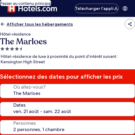
Passer au contenu principal
Télécharger l’appli
Afficher tous les hébergements
Hôtel-résidence
The Marloes
Hébergement
4.5 étoiles
Hôtel-résidence de luxe à proximité du point d’intérêt suivant :
Kensington High Street
Sélectionnez des dates pour afficher les prix
Où allez-vous?
Dates
Personnes