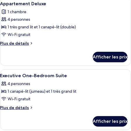
Afficher
4
Appartement Deluxe
toutes
1 chambre
les
4 personnes
photos
pour
1 très grand lit et 1 canapé-lit (double)
ce
Wi-Fi gratuit
type
Plus
Plus de détails
de
de
chambre :
détails
Afficher les prix
pour
Appartement
Appartement
Deluxe
Deluxe
Afficher
Un lit bien fait, avec une couverture à
3
Executive One-Bedroom Suite
toutes
4 personnes
les
1 canapé-lit (jumeau) et 1 très grand lit
photos
pour
Wi-Fi gratuit
ce
Plus
Plus de détails
type
de
détails
de
Afficher les prix
pour
chambre :
Executive