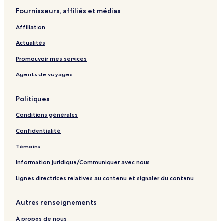
t
g
o
u
a
Fournisseurs, affiliés et médias
l
e
n
v
g
a
r
e
Affiliation
p
:
a
a
l
n
Actualités
g
i
t
e
e
l
Promouvoir mes services
n
a
Agents de voyages
o
p
u
a
v
g
Politiques
r
e
a
Conditions générales
n
t
Confidentialité
l
a
Témoins
p
Information juridique/Communiquer avec nous
a
g
Lignes directrices relatives au contenu et signaler du contenu
e
Autres renseignements
À propos de nous