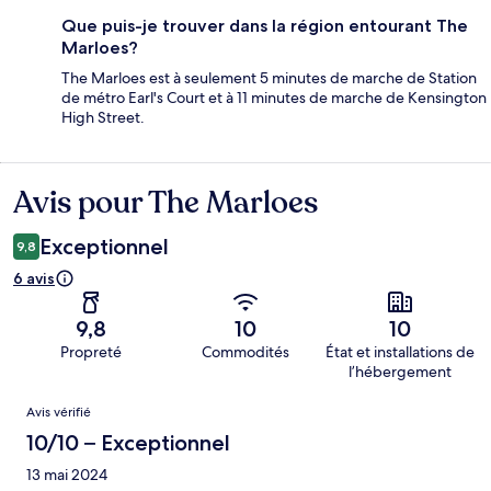
Que puis-je trouver dans la région entourant The
Marloes?
The Marloes est à seulement 5 minutes de marche de Station
de métro Earl's Court et à 11 minutes de marche de Kensington
High Street.
Avis pour The Marloes
Avis
Exceptionnel
9,8
6 avis
9,8
10
10
Propreté
Commodités
État et installations de
l’hébergement
Avis
Avis vérifié
10/10 – Exceptionnel
13 mai 2024