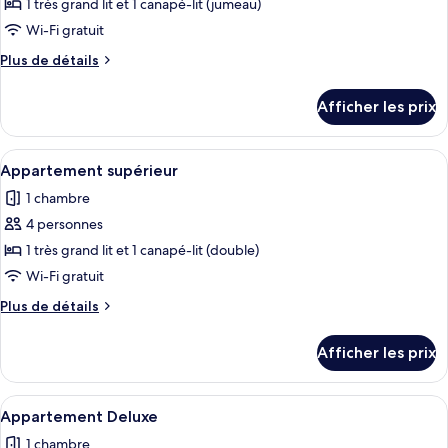
pour
1 très grand lit et 1 canapé-lit (jumeau)
ce
Wi-Fi gratuit
type
Plus
Plus de détails
de
de
chambre :
détails
Afficher les prix
pour
Appartement
Appartement
exécutif
exécutif
Afficher
Appartement supérieur | Cuisine privée
6
Appartement supérieur
toutes
1 chambre
les
4 personnes
photos
pour
1 très grand lit et 1 canapé-lit (double)
ce
Wi-Fi gratuit
type
Plus
Plus de détails
de
de
chambre :
détails
Afficher les prix
pour
Appartement
Appartement
supérieur
supérieur
Afficher
Draps en coton égyptien, literie de qua
11
Appartement Deluxe
toutes
1 chambre