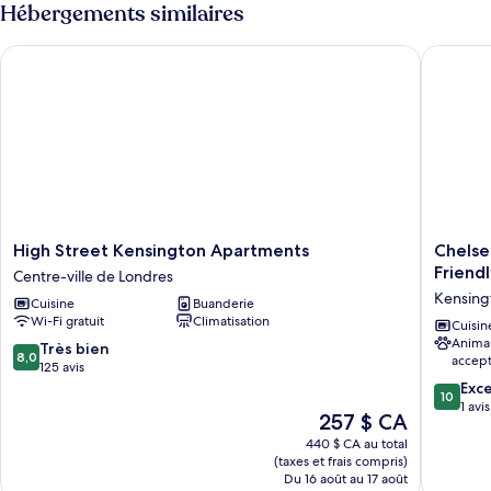
Two-
Hébergements similaires
Two-
Bedroom
Suite
Bedroom
High Street Kensington Apartments
Chelsea 
King
Suite
King
High
Chelsea
High Street Kensington Apartments
Chelse
Street
-
Friend
Centre-ville de Londres
Kensington
2bed
Kensing
Cuisine
Buanderie
Apartments
Apartme
Wi-Fi gratuit
Climatisation
Centre-
-
Cuisin
Anima
ville
Sleeps
8.0
Très bien
8,0
accep
de
4
sur
125 avis
Londres
-
10,
10.0
Exc
10
Pet
Très
sur
1 avis
Le
257 $ CA
Friendly
bien,
10,
prix
440 $ CA au total
Kensing
125 avis
Exceptio
est
(taxes et frais compris)
1 avis
de
Du 16 août au 17 août