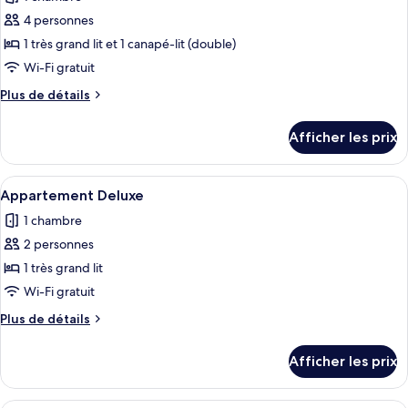
les
4 personnes
photos
pour
1 très grand lit et 1 canapé-lit (double)
ce
Wi-Fi gratuit
type
Plus
Plus de détails
de
de
chambre :
détails
Afficher les prix
pour
Appartement
Appartement
Deluxe
Deluxe
Afficher
Téléviseur à écran plat, chaîne audio
5
Appartement Deluxe
toutes
1 chambre
les
2 personnes
photos
pour
1 très grand lit
ce
Wi-Fi gratuit
type
Plus
Plus de détails
de
de
chambre :
détails
Afficher les prix
pour
Appartement
Appartement
Deluxe
Deluxe
Téléviseur à écran plat, chaîne audio