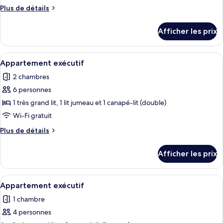
type
Plus
Plus de détails
de
de
chambre :
détails
Afficher les prix
pour
Appartement
Appartement
exécutif
exécutif
Afficher
Téléviseur à écran plat, chaîne audio
8
Appartement exécutif
toutes
2 chambres
les
6 personnes
photos
pour
1 très grand lit, 1 lit jumeau et 1 canapé-lit (double)
ce
Wi-Fi gratuit
type
Plus
Plus de détails
de
de
chambre :
détails
Afficher les prix
pour
Appartement
Appartement
exécutif
exécutif
Afficher
Draps en coton égyptien, literie de qua
5
Appartement exécutif
toutes
1 chambre
les
4 personnes
photos