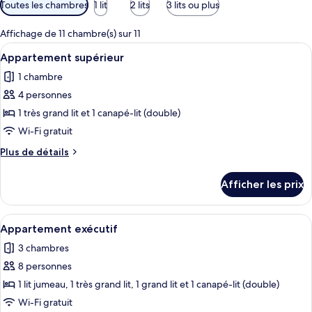
Filtres
Toutes les chambres
1 lit
2 lits
3 lits ou plus
disponibles
pour
Affichage de 11 chambre(s) sur 11
les
Afficher
Draps en coton égyptien, literie de qua
6
Appartement supérieur
chambres
toutes
1 chambre
les
4 personnes
photos
pour
1 très grand lit et 1 canapé-lit (double)
ce
Wi-Fi gratuit
type
Plus
Plus de détails
de
de
chambre :
détails
Afficher les prix
pour
Appartement
Appartement
supérieur
supérieur
Afficher
Appartement exécutif | Aire de séjour |
20
Appartement exécutif
toutes
3 chambres
les
8 personnes
photos
pour
1 lit jumeau, 1 très grand lit, 1 grand lit et 1 canapé-lit (double)
ce
Wi-Fi gratuit