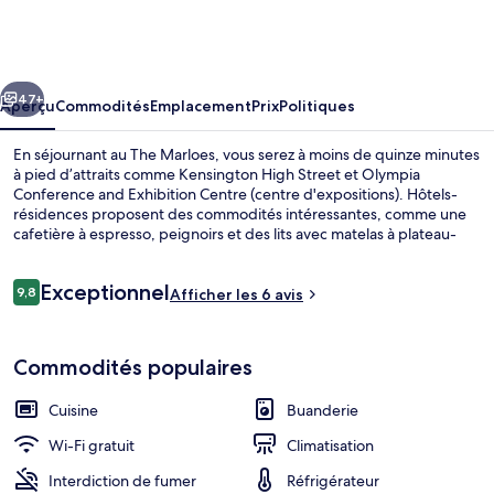
The
Marloes
cédent
Suivant
47+
Aperçu
Commodités
Emplacement
Prix
Politiques
En séjournant au The Marloes, vous serez à moins de quinze minutes
à pied d’attraits comme Kensington High Street et Olympia
Conference and Exhibition Centre (centre d'expositions). Hôtels-
résidences proposent des commodités intéressantes, comme une
cafetière à espresso, peignoirs et des lits avec matelas à plateau-
coussin avec des draps en coton égyptien. Le transport en commun
se trouve à quelques minutes de marche : Station de métro Earl's
Avis
Exceptionnel
Court se trouve à 5 minutes et Station de métro West Kensington
9,8
Afficher les 6 avis
9,8 sur 10 –
est à 9 minutes.
Extérieur
Commodités populaires
Cuisine
Buanderie
Wi-Fi gratuit
Climatisation
Interdiction de fumer
Réfrigérateur