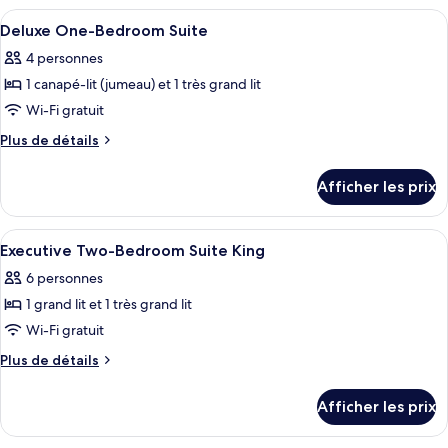
Executive
One-
Afficher
Une chambre à coucher avec un lit, des
3
One-
Bedroom
Deluxe One-Bedroom Suite
toutes
Suite
Bedroom
4 personnes
les
Suite
1 canapé-lit (jumeau) et 1 très grand lit
photos
pour
Wi-Fi gratuit
ce
Plus
Plus de détails
type
de
détails
de
Afficher les prix
pour
chambre :
Deluxe
Deluxe
One-
Afficher
Un lit bien fait, avec une couverture à
10
One-
Bedroom
Executive Two-Bedroom Suite King
toutes
Suite
Bedroom
6 personnes
les
Suite
1 grand lit et 1 très grand lit
photos
pour
Wi-Fi gratuit
ce
Plus
Plus de détails
type
de
détails
de
Afficher les prix
pour
chambre :
Executive
Executive