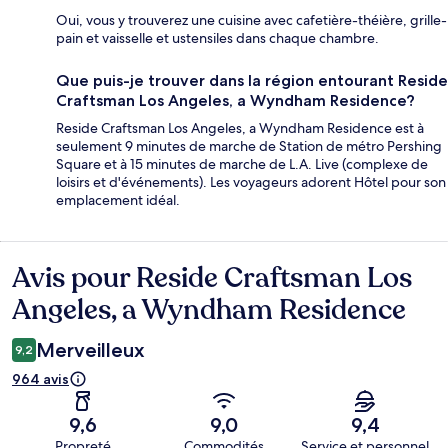
Oui, vous y trouverez une cuisine avec cafetière-théière, grille-
pain et vaisselle et ustensiles dans chaque chambre.
Que puis-je trouver dans la région entourant Reside
Craftsman Los Angeles, a Wyndham Residence?
Reside Craftsman Los Angeles, a Wyndham Residence est à
seulement 9 minutes de marche de Station de métro Pershing
Square et à 15 minutes de marche de L.A. Live (complexe de
loisirs et d'événements). Les voyageurs adorent Hôtel pour son
emplacement idéal.
Avis pour Reside Craftsman Los
Avis
Angeles, a Wyndham Residence
Merveilleux
9,2
964 avis
9,6
9,0
9,4
Propreté
Commodités
Service et personnel