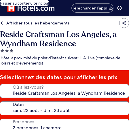
Passer au contenu principal
Télécharger l’appli
Afficher tous les hébergements
Reside Craftsman Los Angeles, a
Wyndham Residence
Hébergement
3.0 étoiles
Hôtel à proximité du point d’intérêt suivant : L.A. Live (complexe de
loisirs et d'événements)
Sélectionnez des dates pour afficher les prix
Où allez-vous?
Dates
Personnes