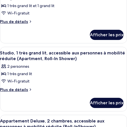
les
très
lit,
1 très grand lit et 1 grand lit
photos
grand
non-
pour
Wi-Fi gratuit
fumeur
lit,
ce
(Apartment)
Plus
Plus de détails
non-
type
de
fumeur
détails
de
Afficher les prix
(Apartment)
pour
chambre :
Appartement
Appartement
Deluxe,
Afficher
Studio, 1 très grand lit, accessible au
6
Deluxe,
2
Studio, 1 très grand lit, accessible aux personnes à mobilité
toutes
chambres,
2
réduite (Apartment, Roll-In Shower)
non-
les
chambres,
2 personnes
fumeur
photos
non-
1 très grand lit
pour
fumeur
Wi-Fi gratuit
ce
type
Plus
Plus de détails
de
de
détails
chambre :
Afficher les prix
pour
Studio,
Studio,
1
1
Afficher
Rideaux d’obscurcissement, fer et pla
9
très
très
Appartement Deluxe, 2 chambres, accessible aux
toutes
grand
personnes à mobilité réduite (Roll-InShower)