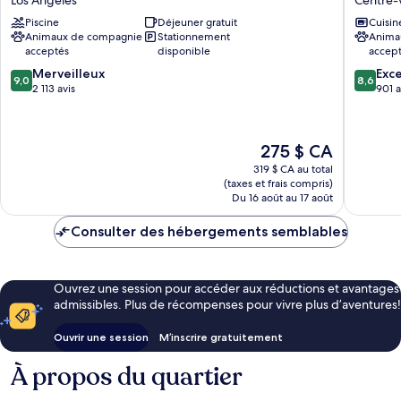
LA
Tradema
Piscine
Déjeuner gratuit
Cuisin
-
Collecti
Animaux de compagnie
Stationnement
Anima
University
by
acceptés
disponible
accep
Medical
Wyndh
9.0
8.6
Center
Merveilleux
Centre-
Exce
9,0
8,6
sur
sur
Los
2 113 avis
ville
901 a
10,
10,
Angeles
de
Merveilleux,
Excellen
Los
2 113 avis
901 avis
Angeles
Le
275 $ CA
prix
319 $ CA au total
est
(taxes et frais compris)
de
Du 16 août au 17 août
275 $ CA
Consulter des hébergements semblables
Ouvrez une session pour accéder aux réductions et avantages
admissibles. Plus de récompenses pour vivre plus d’aventures!
Ouvrir une session
M’inscrire gratuitement
À propos du quartier