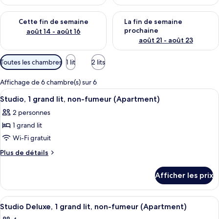
Vérifier la disponibilité pour cette fin de semaine août 14 - aoû
Vérifier la disponibilité pour 
Cette fin de semaine
La fin de semaine
prochaine
août 14 - août 16
août 21 - août 23
Filtres
Toutes les chambres
1 lit
2 lits
disponibles
pour
Affichage de 6 chambre(s) sur 6
les
Afficher
Studio, 1 grand lit, non-fumeur (Apart
5
Studio, 1 grand lit, non-fumeur (Apartment)
chambres
toutes
2 personnes
les
1 grand lit
photos
pour
Wi-Fi gratuit
ce
Plus
Plus de détails
type
de
détails
de
Afficher les prix
pour
chambre :
Studio,
Studio,
1
Afficher
Studio Deluxe, 1 grand lit, non-fumeur
7
1
grand
Studio Deluxe, 1 grand lit, non-fumeur (Apartment)
toutes
lit,
grand