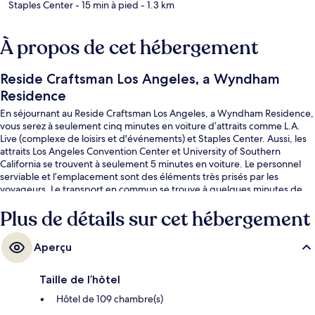
Staples Center
- 15 min à pied
- 1.3 km
À propos de cet hébergement
Reside Craftsman Los Angeles, a Wyndham
Residence
En séjournant au Reside Craftsman Los Angeles, a Wyndham Residence,
vous serez à seulement cinq minutes en voiture d’attraits comme L.A.
Live (complexe de loisirs et d'événements) et Staples Center. Aussi, les
attraits Los Angeles Convention Center et University of Southern
California se trouvent à seulement 5 minutes en voiture. Le personnel
serviable et l’emplacement sont des éléments très prisés par les
voyageurs. Le transport en commun se trouve à quelques minutes de
marche : Station de métro Pershing Square se trouve à 9 minutes et
Plus de détails sur cet hébergement
Station de métro 7th Street - Metro Center est à 10 minutes.
Aperçu
Taille de l’hôtel
Hôtel de 109 chambre(s)