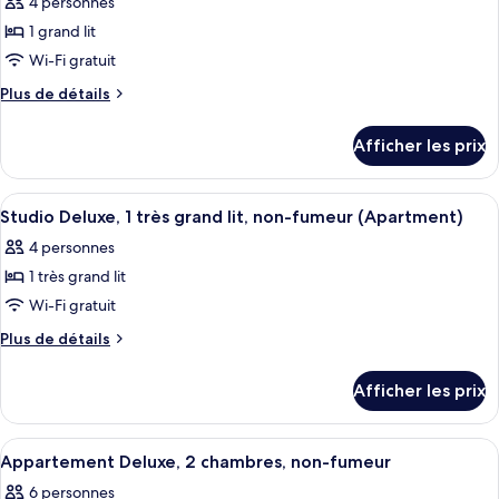
4 personnes
non-
les
lit,
fumeur
1 grand lit
photos
non-
(Apartment)
pour
Wi-Fi gratuit
fumeur
ce
Plus
Plus de détails
(Apartment)
type
de
détails
de
Afficher les prix
pour
chambre :
Studio
Studio
Deluxe,
Afficher
Studio Deluxe, 1 très grand lit, non-f
8
Deluxe,
1
Studio Deluxe, 1 très grand lit, non-fumeur (Apartment)
toutes
grand
1
4 personnes
lit,
les
grand
non-
1 très grand lit
photos
lit,
fumeur
pour
Wi-Fi gratuit
(Apartment)
non-
ce
Plus
Plus de détails
fumeur
type
de
(Apartment)
détails
de
Afficher les prix
pour
chambre :
Studio
Studio
Deluxe,
Afficher
Rideaux d’obscurcissement, fer et pla
7
Deluxe,
1
Appartement Deluxe, 2 chambres, non-fumeur
toutes
très
1
6 personnes
grand