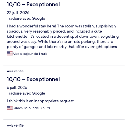
10/10 – Exceptionnel
22 juill. 2026
Traduire avec Google
I had a wonderful stay here! The room was stylish, surprisingly
spacious, very reasonably priced, and included a cute
kitchenette. It’s located in a decent spot downtown, so getting
around was easy. While there’s no on-site parking, there are
plenty of garages and lots nearby that offer overnight options.
Would definitely stay here again!
Alexis, séjour de 1 nuit
Avis vérifié
10/10 – Exceptionnel
6 juill. 2026
Traduire avec Google
I think this is an inappropriate request.
James, séjour de 3 nuits
Avis vérifié