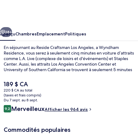
Reside
Craftsman
Los
cédent
Suivant
Angeles,
38+
Aperçu
Chambres
Emplacement
Politiques
a
En séjournant au Reside Craftsman Los Angeles, a Wyndham
Wyndham
Residence, vous serez à seulement cinq minutes en voiture d’attraits
comme L.A. Live (complexe de loisirs et d'événements) et Staples
Residence
Center. Aussi, les attraits Los Angeles Convention Center et
University of Southern California se trouvent à seulement 5 minutes
en voiture. Le personnel serviable et l’emplacement sont des
éléments très prisés par les voyageurs. Le transport en commun se
Le
189 $ CA
trouve à quelques minutes de marche : Station de métro Pershing
prix
220 $ CA au total
Square se trouve à 9 minutes et Station de métro 7th Street - Metro
actuel
(taxes et frais compris)
Center est à 10 minutes.
Studio, 1 très grand lit, accessible au
est
Du 7 sept. au 8 sept.
de 189 $ CA
Avis
Merveilleux
9,2
Afficher les 964 avis
9,2 sur 10 –
Commodités populaires