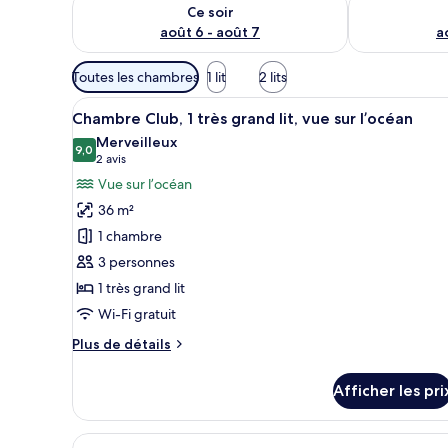
Vérifier la disponibilité pour ce soir août 6 - août 7
Vérifier la di
Ce soir
août 6 - août 7
a
Filtres
Toutes les chambres
1 lit
2 lits
disponibles
Afficher
Une chambre d’hôtel avec un gr
pour
12
Chambre Club, 1 très grand lit, vue sur l’océan
toutes
les
Merveilleux
les
9,0
chambres
9,0 sur 10
(2 avis)
2 avis
photos
Vue sur l’océan
pour
36 m²
ce
1 chambre
type
3 personnes
de
1 très grand lit
chambre :
Chambre
Wi-Fi gratuit
Club,
Plus
Plus de détails
1
de
détails
très
Afficher les pri
pour
grand
Chambre
lit,
Club,
Afficher
Une chambre d’hôtel moderne do