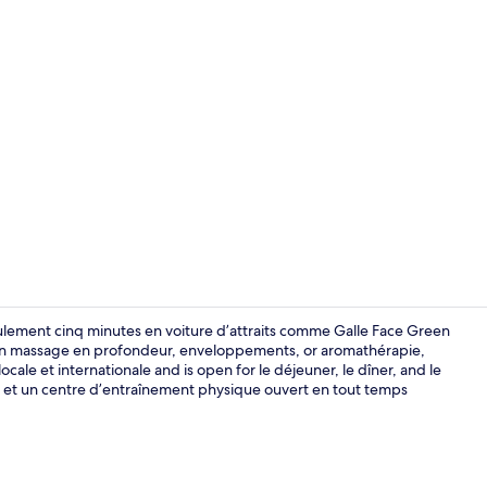
Bar sur le toi
ulement cinq minutes en voiture d’attraits comme Galle Face Green
in massage en profondeur, enveloppements, or aromathérapie,
cale et internationale and is open for le déjeuner, le dîner, and le
Bar sur le toi
ne et un centre d’entraînement physique ouvert en tout temps