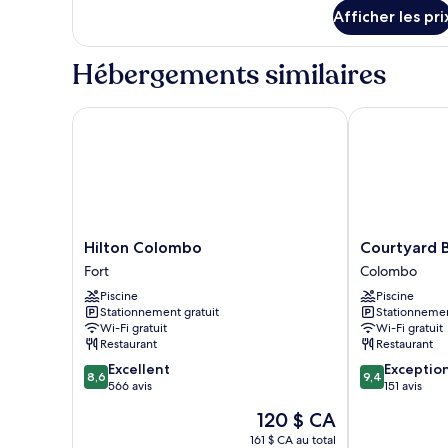
Deluxe,
détails
Afficher les pri
2
pour
Chambre
lits
Deluxe,
Hébergements similaires
jumeaux,
2
vue
lits
jumeaux,
sur
Hilton Colombo
Courtyard By
vue
l’océan
sur
l’océan
Hilton
Courtyard
Hilton Colombo
Courtyard 
Colombo
By
Fort
Colombo
Fort
Marriott
Piscine
Piscine
Colombo
Stationnement gratuit
Stationnemen
Colombo
Wi-Fi gratuit
Wi-Fi gratuit
Restaurant
Restaurant
8.6
9.4
Excellent
Exceptio
8,6
9,4
sur
sur
566 avis
151 avis
10,
10,
Le
120 $ CA
Excellent,
Exceptionnel,
prix
566 avis
151 avis
161 $ CA au total