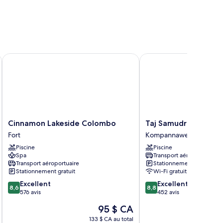
Cinnamon Lakeside Colombo
Taj Samudra
Cinnamon
Taj
Cinnamon Lakeside Colombo
Taj Samudra
Lakeside
Samudra
Fort
Kompannaweediya
Colombo
Kompannaweediya
Piscine
Piscine
Fort
Spa
Transport aéroportuaire
Transport aéroportuaire
Stationnement gratuit
Stationnement gratuit
Wi-Fi gratuit
8.6
8.8
Excellent
Excellent
8,6
8,8
sur
sur
576 avis
452 avis
10,
10,
Le
95 $ CA
Excellent,
Excellent,
prix
576 avis
452 avis
133 $ CA au total