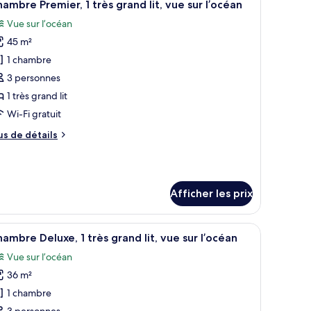
and
5
ambre Premier, 1 très grand lit, vue sur l’océan
outes
Vue sur l’océan
s
45 m²
hotos
our
1 chambre
e
3 personnes
ype
1 très grand lit
e
Wi-Fi gratuit
hambre :
us
us de détails
hambre
e
remier,
tails
ur
hambre
rès
Afficher les prix
emier,
rand
t,
ès
.
 bureau, une chaise, une grande fenêtre donnant sur la ville et un tableau a
fficher
Une chambre d’hôtel avec un grand lit, un bur
and
ue
5
ambre Deluxe, 1 très grand lit, vue sur l’océan
outes
ur
Vue sur l’océan
e
s
’océan
r
36 m²
hotos
océan
our
1 chambre
e
3 personnes