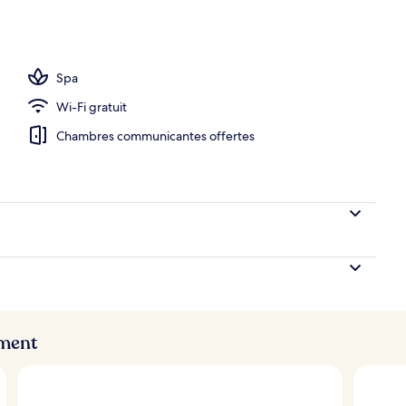
r, 1 très grand lit, vue sur l’océan | Vue de la chambre
Spa
Wi-Fi gratuit
Chambres communicantes offertes
ement