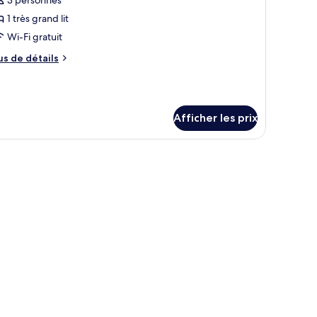
ype
1 très grand lit
e
Wi-Fi gratuit
hambre :
us
us de détails
hambre
e
eluxe,
tails
ur
hambre
rès
Afficher les prix
luxe,
rand
t,
ès
ableau au mur.
and
ue
ur
e
’océan
r
océan