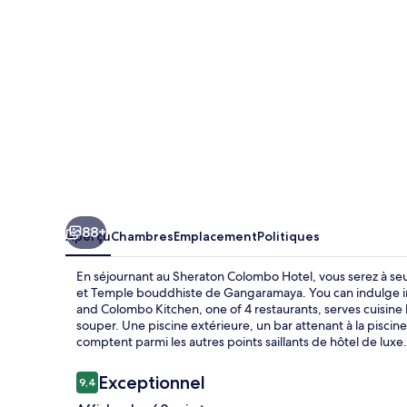
Hotel
88+
Aperçu
Chambres
Emplacement
Politiques
En séjournant au Sheraton Colombo Hotel, vous serez à se
et Temple bouddhiste de Gangaramaya. You can indulge 
and Colombo Kitchen, one of 4 restaurants, serves cuisine lo
souper. Une piscine extérieure, un bar attenant à la pisci
comptent parmi les autres points saillants de hôtel de luxe.
Avis
Exceptionnel
9,4
9,4 sur 10 –