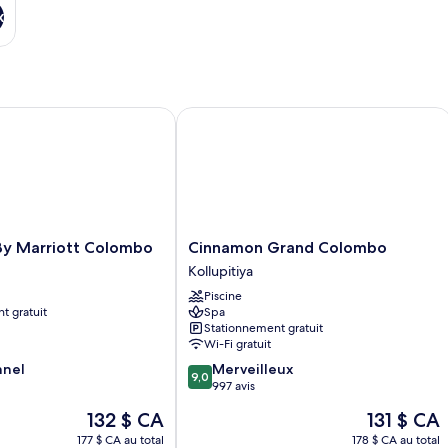
x
 Marriott Colombo
Cinnamon Grand Colombo
Cinnamon
By Marriott Colombo
Cinnamon Grand Colombo
Grand
Kollupitiya
Colombo
Piscine
Kollupitiya
t gratuit
Spa
Stationnement gratuit
Wi-Fi gratuit
9.0
nnel
Merveilleux
9,0
sur
997 avis
10,
Le
Le
132 $ CA
131 $ CA
Merveilleux,
prix
prix
997 avis
177 $ CA au total
178 $ CA au total