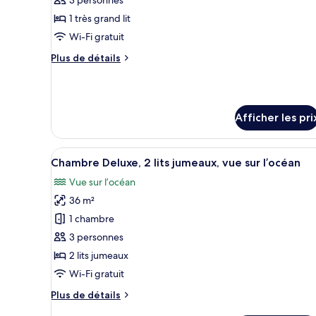
type
1 très grand lit
de
Wi-Fi gratuit
chambre :
Plus
Plus de détails
Suite
de
présidentielle,
détails
1
pour
Suite
très
Afficher les pri
présidentielle,
grand
1
lit
très
Afficher
Une chambre d’hôtel avec deux 
grand
5
Chambre Deluxe, 2 lits jumeaux, vue sur l’océan
toutes
lit
Vue sur l’océan
les
36 m²
photos
pour
1 chambre
ce
3 personnes
type
2 lits jumeaux
de
Wi-Fi gratuit
chambre :
Plus
Plus de détails
Chambre
de