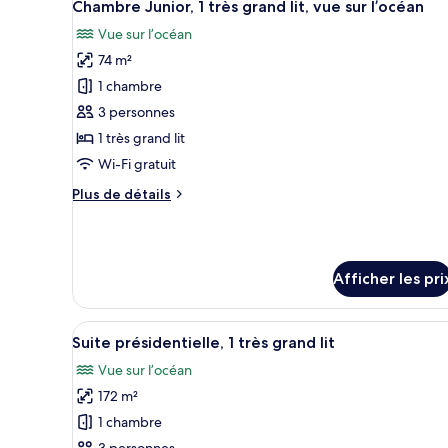
vue
5
1
Chambre Junior, 1 très grand lit, vue sur l’océan
toutes
très
sur
Vue sur l’océan
grand
les
l’océan
lit,
74 m²
photos
vue
pour
1 chambre
sur
ce
l’océan
3 personnes
type
1 très grand lit
de
Wi-Fi gratuit
chambre :
Plus
Plus de détails
Chambre
de
Junior,
détails
1
pour
Chambre
très
Afficher les pri
Junior,
grand
1
lit,
très
Afficher
Une chambre d’hôtel moderne, do
grand
vue
8
Suite présidentielle, 1 très grand lit
toutes
lit,
sur
Vue sur l’océan
vue
les
l’océan
sur
172 m²
photos
l’océan
pour
1 chambre
ce
3 personnes