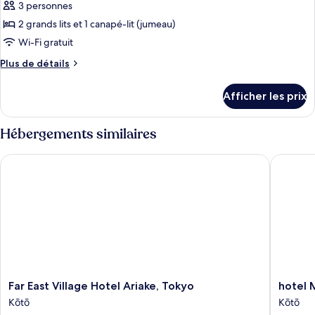
pour
3 personnes
for
for
ce
5
2 grands lits et 1 canapé-lit (jumeau)
5
people)
type
people)
Wi-Fi gratuit
de
Plus
Plus de détails
chambre :
de
Chambre
détails
Afficher les prix
pour
triple
Chambre
Deluxe,
triple
Hébergements similaires
non-
Deluxe,
fumeur
non-
Far East Village Hotel Ariake, Tokyo
hotel M
fumeur
(45
(45
㎡,
㎡,
for
for
3
3
people)
people)
Far
hotel
Far East Village Hotel Ariake, Tokyo
hotel
East
MONda
Kōtō
Kōtō
Village
Premiu