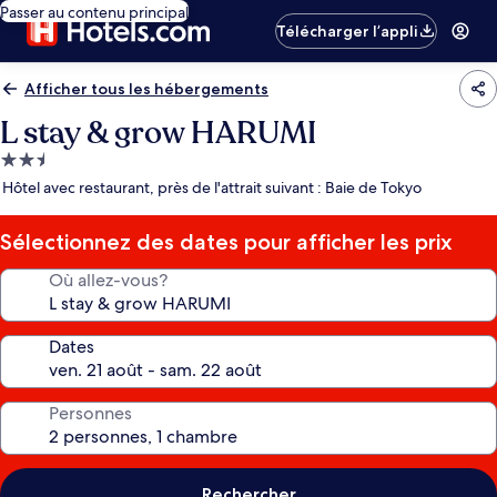
Passer au contenu principal
Télécharger l’appli
Afficher tous les hébergements
L stay & grow HARUMI
Hébergement
2.5 étoiles
Hôtel avec restaurant, près de l'attrait suivant : Baie de Tokyo
Sélectionnez des dates pour afficher les prix
Où allez-vous?
Dates
Personnes
Rechercher