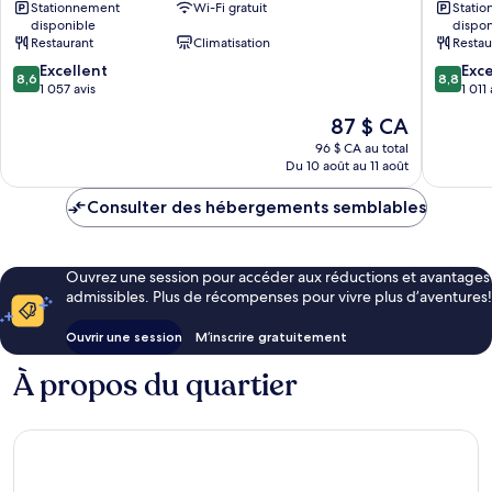
Stationnement
Wi-Fi gratuit
Stati
Hotel
TOYOS
disponible
dispon
Ariake,
Kōtō
Restaurant
Climatisation
Restau
Tokyo
8.6
8.8
Kōtō
Excellent
Exce
8,6
8,8
sur
sur
1 057 avis
1 011 
10,
10,
Le
87 $ CA
Excellent,
Excellen
prix
1 057 avis
1 011 avis
96 $ CA au total
est
Du 10 août au 11 août
de
87 $ CA
Consulter des hébergements semblables
Ouvrez une session pour accéder aux réductions et avantages
admissibles. Plus de récompenses pour vivre plus d’aventures!
Ouvrir une session
M’inscrire gratuitement
À propos du quartier