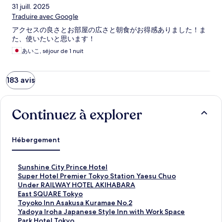
31 juill. 2025
Traduire avec Google
アクセスの良さとお部屋の広さと朝食がお得感ありました！ま
た、使いたいと思います！
あいこ, séjour de 1 nuit
183 avis
Continuez à explorer
Hébergement
S
Sunshine City Prince Hotel
u
S
Super Hotel Premier Tokyo Station Yaesu Chuo
n
u
U
Under RAILWAY HOTEL AKIHABARA
s
p
n
E
East SQUARE Tokyo
h
e
d
a
T
Toyoko Inn Asakusa Kuramae No.2
i
r
e
s
o
Y
Yadoya Iroha Japanese Style Inn with Work Space
n
H
r
t
y
a
P
Park Hotel Tokyo