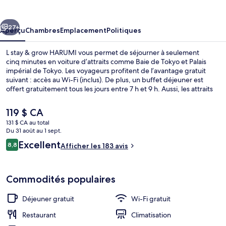
stay
&
cédent
Suivant
grow
27+
Aperçu
Chambres
Emplacement
Politiques
HARUMI
L stay & grow HARUMI vous permet de séjourner à seulement
cinq minutes en voiture d’attraits comme Baie de Tokyo et Palais
impérial de Tokyo. Les voyageurs profitent de l’avantage gratuit
suivant : accès au Wi-Fi (inclus). De plus, un buffet déjeuner est
offert gratuitement tous les jours entre 7 h et 9 h. Aussi, les attraits
Palais des congrès Tokyo Big Sight et Tour de Tokyo se trouvent à
seulement 5 minutes en voiture. L’hébergement se situe à quelques
Le
119 $ CA
minutes de marche du transport en commun : Station de métro
prix
131 $ CA au total
Kachidoki se trouve à 9 minutes.
actuel
Du 31 août au 1 sept.
Extérieur
est
Avis
Excellent
8,8
Afficher les 183 avis
de 119 $ CA
8,8 sur 10 –
Commodités populaires
Déjeuner gratuit
Wi-Fi gratuit
Restaurant
Climatisation