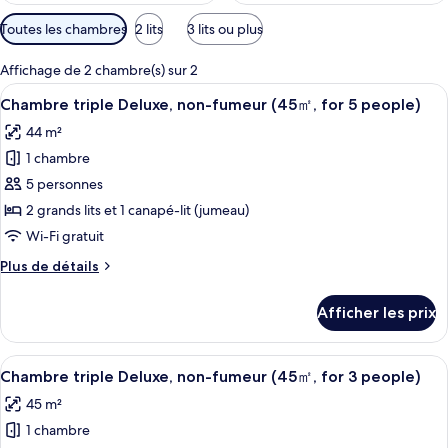
Filtres
Toutes les chambres
2 lits
3 lits ou plus
disponibles
pour
Affichage de 2 chambre(s) sur 2
les
Afficher
Une chambre d’hôtel avec deux lits, un
4
Chambre triple Deluxe, non-fumeur (45㎡, for 5 people)
chambres
toutes
44 m²
les
1 chambre
photos
pour
5 personnes
ce
2 grands lits et 1 canapé-lit (jumeau)
type
Wi-Fi gratuit
de
Plus
Plus de détails
chambre :
de
Chambre
détails
Afficher les prix
pour
triple
Chambre
Deluxe,
triple
Afficher
Une chambre d’hôtel moderne avec deux
non-
5
Deluxe,
Chambre triple Deluxe, non-fumeur (45㎡, for 3 people)
toutes
fumeur
non-
45 m²
fumeur
les
(45
(45
1 chambre
photos
㎡,
㎡,