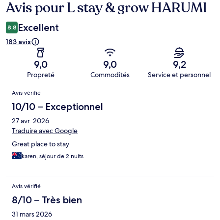
Avis pour L stay & grow HARUMI
Avis
Excellent
8,8
183 avis
9,0
9,0
9,2
Propreté
Commodités
Service et personnel
Avis
Avis vérifié
10/10 – Exceptionnel
27 avr. 2026
Traduire avec Google
Great place to stay
karen, séjour de 2 nuits
Avis vérifié
8/10 – Très bien
31 mars 2026