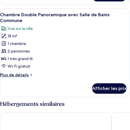
Chambre
classique
Afficher
Chambre Double Panoramique avec Salle
9
double
Chambre Double Panoramique avec Salle de Bains
toutes
Commune
les
Vue sur la ville
photos
18 m²
pour
1 chambre
ce
type
2 personnes
de
1 très grand lit
chambre :
Wi-Fi gratuit
Chambre
Plus
Plus de détails
Double
de
Panoramique
détails
Afficher les prix
pour
avec
Chambre
Salle
Double
Hébergements similaires
de
Panoramique
Bains
avec
Hotel Monte Alegre
Hotel At
Salle
Commune
de
Bains