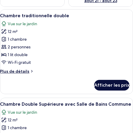
août 21 - août 23
Afficher
Un lit bien fait, avec des oreillers, un
7
Chambre traditionnelle double
toutes
Vue sur le jardin
les
12 m²
photos
pour
1 chambre
ce
2 personnes
type
1 lit double
de
Wi-Fi gratuit
chambre :
Plus
Plus de détails
Chambre
de
traditionnelle
détails
Afficher les prix
double
pour
Chambre
traditionnelle
Afficher
Une chambre d’hôtel avec un lit, une c
7
double
Chambre Double Supérieure avec Salle de Bains Commune
toutes
Vue sur le jardin
les
12 m²
photos
pour
1 chambre