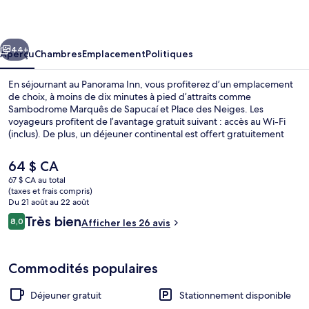
Inn
cédent
Suivant
44+
Aperçu
Chambres
Emplacement
Politiques
En séjournant au Panorama Inn, vous profiterez d’un emplacement
de choix, à moins de dix minutes à pied d’attraits comme
Sambodrome Marquês de Sapucaí et Place des Neiges. Les
voyageurs profitent de l’avantage gratuit suivant : accès au Wi-Fi
(inclus). De plus, un déjeuner continental est offert gratuitement
tous les jours entre 7 h et 9 h. Aussi, les attraits Consulat général des
États-Unis à Rio de Janeiro et Bonde de Santa Teresa se trouvent à
Le
64 $ CA
seulement 5 minutes en voiture.
prix
67 $ CA au total
actuel
(taxes et frais compris)
Déjeuner continental gratuit tous les j
est
Du 21 août au 22 août
de 64 $ CA
Avis
Très bien
8,0
Afficher les 26 avis
8,0 sur 10 –
Commodités populaires
Déjeuner gratuit
Stationnement disponible