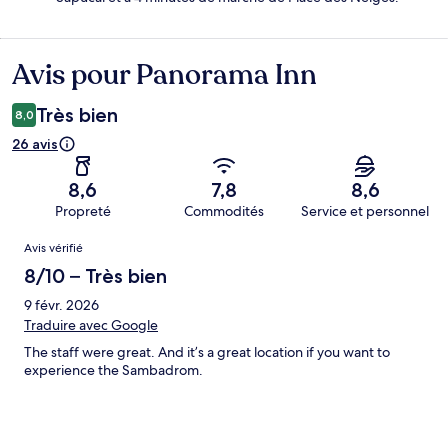
Avis pour Panorama Inn
Avis
Très bien
8,0
26 avis
8,6
7,8
8,6
Propreté
Commodités
Service et personnel
Avis
Avis vérifié
8/10 – Très bien
9 févr. 2026
Traduire avec Google
The staff were great. And it’s a great location if you want to
experience the Sambadrom.