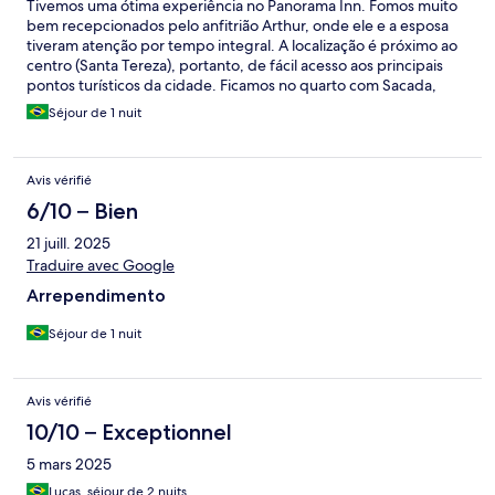
Tivemos uma ótima experiência no Panorama Inn. Fomos muito
bem recepcionados pelo anfitrião Arthur, onde ele e a esposa
tiveram atenção por tempo integral. A localização é próximo ao
centro (Santa Tereza), portanto, de fácil acesso aos principais
pontos turísticos da cidade. Ficamos no quarto com Sacada,
onde é possível ver o Cristo redentor, e a Marquês Sapucai. A
Séjour de 1 nuit
comodidade do quarto é incrível com boa iluminação, e uma
cama muito espaçosa e confortável.
Avis vérifié
6/10 – Bien
21 juill. 2025
Traduire avec Google
Arrependimento
Séjour de 1 nuit
Avis vérifié
10/10 – Exceptionnel
5 mars 2025
Lucas, séjour de 2 nuits