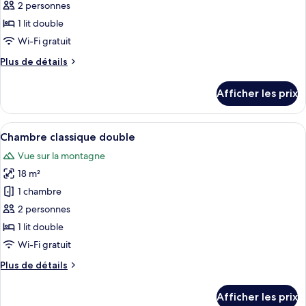
ce
2 personnes
type
1 lit double
de
Wi-Fi gratuit
chambre :
Plus
Plus de détails
Chambre
de
Double
détails
Afficher les prix
Supérieure
pour
Chambre
avec
Double
Afficher
Chambre classique double | Literie de q
Salle
5
Supérieure
Chambre classique double
toutes
de
avec
Vue sur la montagne
Salle
les
Bains
de
18 m²
photos
Commune
Bains
pour
1 chambre
Commune
ce
2 personnes
type
1 lit double
de
Wi-Fi gratuit
chambre :
Plus
Plus de détails
Chambre
de
classique
détails
Afficher les prix
double
pour