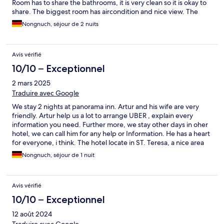
Room has to share the bathrooms, it is very clean so it is okay to
share. The biggest room has aircondition and nice view. The
buildung is old, the law protected from any changing. The
Nongnuch, séjour de 2 nuits
owner has to ask for permission for any changing of the house.
He is going to do more comfortable for this hotel.
Avis vérifié
10/10 – Exceptionnel
2 mars 2025
Traduire avec Google
We stay 2 nights at panorama inn. Artur and his wife are very
friendly. Artur help us a lot to arrange UBER , explain every
information you need. Further more, we stay other days in oher
hotel, we can call him for any help or Information. He has a heart
for everyone, i think. The hotel locate in ST. Teresa, a nice area
next to Centro. We walk in the morning to get to Centro, takes
Nongnuch, séjour de 1 nuit
20 Minuten. To Sambodromo takes 5 Minites. It is very
convenince to have a room hier, visiting a Parade in the night.
The house is very clean and secure. Artur provide amost 24
Avis vérifié
hours Service. We will come back again if we come to Rio de
Janeiro ❤️
10/10 – Exceptionnel
12 août 2024