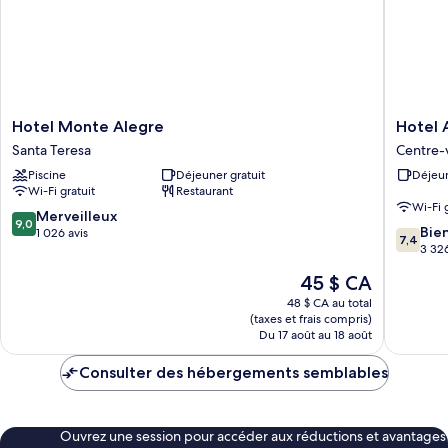
Commune
Hotel
Hotel
Hotel Monte Alegre
Hotel 
Monte
Atlântic
Santa Teresa
Centre-v
Alegre
Prime
Piscine
Déjeuner gratuit
Déjeun
Santa
Centre-
Wi-Fi gratuit
Restaurant
Teresa
ville
Wi-Fi 
de
9.0
Merveilleux
9,0
7.4
Rio
Bie
sur
1 026 avis
7,4
sur
de
3 326
10,
10,
Janeiro
Merveilleux,
Le
45 $ CA
Bien,
1 026 avis
prix
3 326 av
48 $ CA au total
est
(taxes et frais compris)
de
Du 17 août au 18 août
45 $ CA
Consulter des hébergements semblables
Ouvrez une session pour accéder aux réductions et avantages