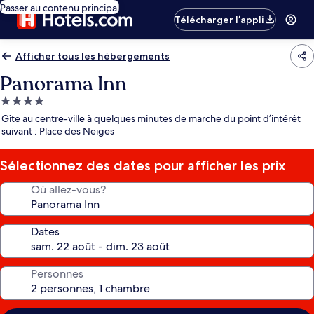
Passer au contenu principal
Télécharger l’appli
Afficher tous les hébergements
Panorama Inn
Hébergement
4.0 étoiles
Gîte au centre-ville à quelques minutes de marche du point d’intérêt
suivant : Place des Neiges
Sélectionnez des dates pour afficher les prix
Où allez-vous?
Dates
Personnes