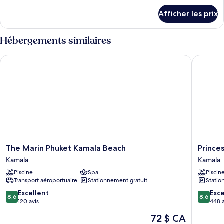
détails
Afficher les prix
pour
Chambre
Hébergements similaires
The Marin Phuket Kamala Beach
Princess
The
Princess
The Marin Phuket Kamala Beach
Prince
Marin
Kamala
Kamala
Kamala
Phuket
Beachfr
Piscine
Spa
Piscin
Kamala
Hotel
Transport aéroportuaire
Stationnement gratuit
Statio
Beach
Kamala
Kamala
8.6
8.6
Excellent
Exce
8,6
8,6
sur
sur
120 avis
448 a
10,
10,
Le
72 $ CA
Excellent,
Excellen