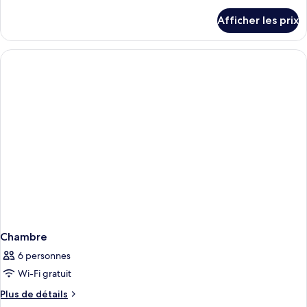
détails
Afficher les prix
pour
Chambre
Chambre
6 personnes
Wi-Fi gratuit
Plus
Plus de détails
de