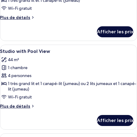
pour
1 très grand lit et 1 canapé-lit (jumeau)
ce
Wi-Fi gratuit
type
Plus
Plus de détails
de
de
chambre :
détails
Afficher les prix
pour
Studio
Studio
royal,
royal,
Afficher
Une chambre d’hôtel moderne avec un 
accès
10
accès
Studio with Pool View
toutes
à
à
44 m²
la
les
la
piscine
1 chambre
photos
piscine
pour
4 personnes
ce
1 très grand lit et 1 canapé-lit (jumeau) ou 2 lits jumeaux et 1 canapé-
lit (jumeau)
type
de
Wi-Fi gratuit
chambre :
Plus
Plus de détails
Studio
de
détails
with
Afficher les prix
pour
Pool
Studio
View
with
Afficher
Une chambre d’hôtel moderne avec un g