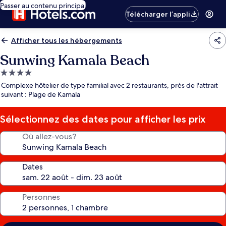
Passer au contenu principal
Télécharger l’appli
Afficher tous les hébergements
Sunwing Kamala Beach
Hébergement
4.0 étoiles
Complexe hôtelier de type familial avec 2 restaurants, près de l'attrait
suivant : Plage de Kamala
Sélectionnez des dates pour afficher les prix
Où allez-vous?
Dates
Personnes