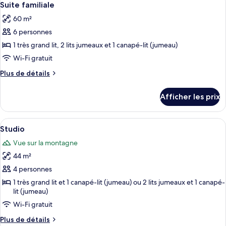
8
Pool
Suite familiale
toutes
View
60 m²
les
6 personnes
photos
pour
1 très grand lit, 2 lits jumeaux et 1 canapé-lit (jumeau)
ce
Wi-Fi gratuit
type
Plus
Plus de détails
de
de
chambre :
détails
Afficher les prix
pour
Suite
Suite
familiale
familiale
Afficher
Une chambre d’hôtel avec deux lits, u
9
Studio
toutes
Vue sur la montagne
les
44 m²
photos
pour
4 personnes
ce
1 très grand lit et 1 canapé-lit (jumeau) ou 2 lits jumeaux et 1 canapé-
lit (jumeau)
type
de
Wi-Fi gratuit
chambre :
Plus
Plus de détails