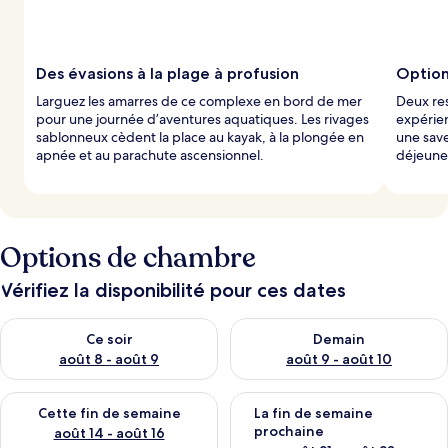
Des évasions à la plage à profusion
Option
Larguez les amarres de ce complexe en bord de mer
Deux res
pour une journée d’aventures aquatiques. Les rivages
expérien
sablonneux cèdent la place au kayak, à la plongée en
une save
apnée et au parachute ascensionnel.
déjeuner
Options de chambre
Vérifiez la disponibilité pour ces dates
Vérifier la disponibilité pour ce soir août 8 - août 9
Vérifier la disponibilité pour 
Ce soir
Demain
août 8 - août 9
août 9 - août 10
Vérifier la disponibilité pour cette fin de semaine août 14 - aoû
Vérifier la disponibilité pour 
Cette fin de semaine
La fin de semaine
prochaine
août 14 - août 16