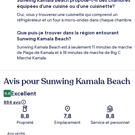
Sunwing Kamala Beach propose-t-il des chambres
équipées d’une cuisine ou d’une cuisinette?
Oui, vous y trouverez une cuisinette qui comprend un
réfrigérateur et un four à micro-ondes dans chaque chambre.
Que puis-je trouver dans la région entourant
Sunwing Kamala Beach?
Sunwing Kamala Beach est à seulement 11 minutes de marche
de Plage de Kamala et à 18 minutes de marche de Big C
Marché Kamala.
Avis pour Sunwing Kamala Beach
Avis
Excellent
8,8
884 avis
8,8
7,8
8,8
Propreté
Emplacement
Service et personnel
Avis
Avis vérifié