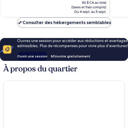
prix
120 avis
448 avis
86 $ CA au total
est
(taxes et frais compris)
de
Du 4 sept. au 5 sept.
72 $ CA
Consulter des hébergements semblables
Ouvrez une session pour accéder aux réductions et avantages
admissibles. Plus de récompenses pour vivre plus d’aventures!
Ouvrir une session
M’inscrire gratuitement
À propos du quartier