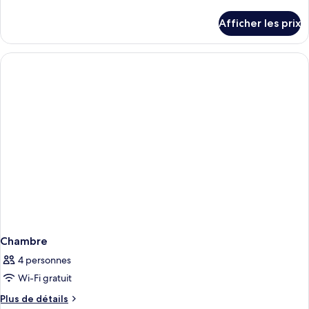
Studio
de
détails
Afficher les prix
pour
Studio
Chambre
4 personnes
Wi-Fi gratuit
Plus
Plus de détails