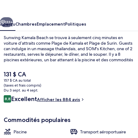
Kamala
Beach
cédent
Suivant
133+
Aperçu
Chambres
Emplacement
Politiques
Sunwing Kamala Beach se trouve à seulement cinq minutes en
voiture d’attraits comme Plage de Kamala et Plage de Surin. Guests
can indulge in un massage thaïlandais, and SOM's Kitchen, one of 2
restaurants, serves le déjeuner, le dîner, and le souper. Il y a 8
piscines extérieures, un bar attenant à la piscine et des commodités
dans les chambres, comme des réfrigérateurs et des fours à micro-
ondes. Les autres voyageurs adorent le personnel serviable.
Le
131 $ CA
prix
157 $ CA au total
actuel
(taxes et frais compris)
8 piscines extérieures, accès possible d
est
Du 3 sept. au 4 sept.
de 131 $ CA
Avis
Excellent
8,8
Afficher les 884 avis
8,8 sur 10 –
Commodités populaires
Piscine
Transport aéroportuaire