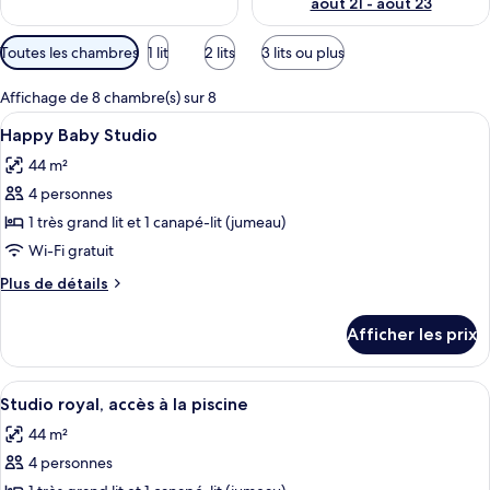
août 21 - août 23
Filtres
Toutes les chambres
1 lit
2 lits
3 lits ou plus
disponibles
pour
Affichage de 8 chambre(s) sur 8
les
Afficher
Une chambre d’hôtel moderne, dotée d’u
10
Happy Baby Studio
chambres
toutes
44 m²
les
4 personnes
photos
pour
1 très grand lit et 1 canapé-lit (jumeau)
ce
Wi-Fi gratuit
type
Plus
Plus de détails
de
de
chambre :
détails
Afficher les prix
pour
Happy
Happy
Baby
Baby
Afficher
Une chambre d’hôtel moderne dotée d’u
Studio
9
Studio
Studio royal, accès à la piscine
toutes
44 m²
les
4 personnes
photos