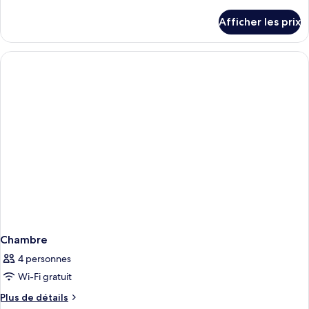
de
détails
Afficher les prix
pour
Chambre
Chambre
4 personnes
Wi-Fi gratuit
Plus
Plus de détails
de