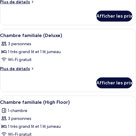
Plus
Plus de détails
de
de
chambre :
détails
Afficher les prix
pour
Chambre,
Chambre,
1
1
Afficher
Une chambre d’hôtel avec deux lits, u
très
5
très
Chambre familiale (Deluxe)
toutes
grand
grand
3 personnes
lit
les
lit
(Airport
1 très grand lit et 1 lit jumeau
photos
(Airport
View)
pour
Wi-Fi gratuit
View)
ce
Plus
Plus de détails
type
de
détails
de
Afficher les prix
pour
chambre :
Chambre
Chambre
familiale
Afficher
Une chambre d’hôtel avec un lit, une t
1
familiale
(Deluxe)
Chambre familiale (High Floor)
toutes
(Deluxe)
1 chambre
les
3 personnes
photos
pour
1 très grand lit et 1 lit jumeau
ce
Wi-Fi gratuit