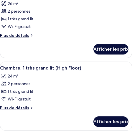
grand
26 m²
lit
les
lit
(Runway
2 personnes
photos
(Runway
View)
pour
1 très grand lit
View)
ce
Wi-Fi gratuit
type
Plus
Plus de détails
de
de
chambre :
détails
Afficher les prix
pour
Chambre,
Chambre,
1
1
Afficher
Une chambre d’hôtel avec un grand lit
très
4
très
Chambre, 1 très grand lit (High Floor)
toutes
grand
grand
24 m²
lit
les
lit
(Deluxe
2 personnes
photos
(Deluxe
View)
pour
1 très grand lit
View)
ce
Wi-Fi gratuit
type
Plus
Plus de détails
de
de
chambre :
détails
Afficher les prix
pour
Chambre,
Chambre,