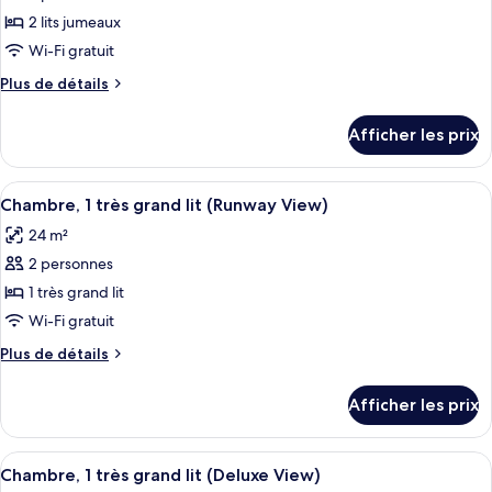
pour
2 lits jumeaux
ce
Wi-Fi gratuit
type
Plus
Plus de détails
de
de
chambre :
détails
Afficher les prix
pour
Chambre,
Chambre,
2
2
Afficher
Une chambre d’hôtel avec un grand lit
lits
4
lits
Chambre, 1 très grand lit (Runway View)
toutes
jumeaux
jumeaux
24 m²
les
2 personnes
photos
pour
1 très grand lit
ce
Wi-Fi gratuit
type
Plus
Plus de détails
de
de
chambre :
détails
Afficher les prix
pour
Chambre,
Chambre,
1
1
Afficher
Une chambre d’hôtel avec un grand lit
très
5
très
Chambre, 1 très grand lit (Deluxe View)
toutes
grand