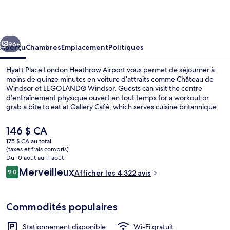
Hyatt
Place
London
cédent
Suivant
Heathrow
96+
Aperçu
Chambres
Emplacement
Politiques
Airport
Hyatt Place London Heathrow Airport vous permet de séjourner à
moins de quinze minutes en voiture d’attraits comme Château de
Windsor et LEGOLAND® Windsor. Guests can visit the centre
d’entraînement physique ouvert en tout temps for a workout or
grab a bite to eat at Gallery Café, which serves cuisine britannique
and is open for le déjeuner, le dîner, and le souper. Parmi les autres
commodités figurent un bar-salon et casse-croûte/charcuterie. Les
Le
146 $ CA
lits confortables et le personnel serviable sont des éléments très
prix
175 $ CA au total
prisés par les voyageurs.
actuel
(taxes et frais compris)
Hall
est
Du 10 août au 11 août
de 146 $ CA
Avis
Merveilleux
9,0
Afficher les 4 322 avis
9,0 sur 10 –
Commodités populaires
Stationnement disponible
Wi-Fi gratuit