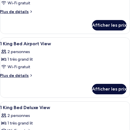
Wi-Fi gratuit
Plus
Plus de détails
de
détails
Afficher les prix
pour
Chambre
Afficher
Une chambre d’hôtel avec un grand lit, 
6
1 King Bed Airport View
toutes
2 personnes
les
1 très grand lit
photos
pour
Wi-Fi gratuit
ce
Plus
Plus de détails
type
de
détails
de
Afficher les prix
pour
chambre :
1
1
King
Afficher
Une chambre d’hôtel avec un grand lit
5
King
Bed
1 King Bed Deluxe View
toutes
Airport
Bed
2 personnes
View
les
Airport
1 très grand lit
photos
View