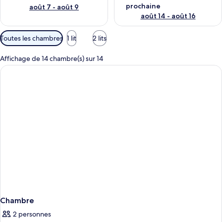
prochaine
août 7 - août 9
août 14 - août 16
Filtres
Toutes les chambres
1 lit
2 lits
disponibles
pour
Affichage de 14 chambre(s) sur 14
les
chambres
Chambre
2 personnes