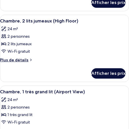
Afficher les prix
pour
Chambre,
Chambre,
2
2
Afficher
Une chambre d’hôtel avec deux lits, u
lits
4
lits
Chambre, 2 lits jumeaux (High Floor)
toutes
jumeaux
jumeaux
24 m²
(Airport
les
(Airport
View)
2 personnes
photos
View)
pour
2 lits jumeaux
ce
Wi-Fi gratuit
type
Plus
Plus de détails
de
de
chambre :
détails
Afficher les prix
pour
Chambre,
Chambre,
2
2
Afficher
Une chambre d’hôtel avec un grand lit
lits
4
lits
Chambre, 1 très grand lit (Airport View)
toutes
jumeaux
jumeaux
24 m²
(High
les
(High
Floor)
2 personnes
photos
Floor)
pour
1 très grand lit
ce
Wi-Fi gratuit
type