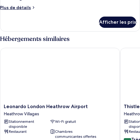
type
Plus
Plus de détails
de
de
chambre :
détails
Afficher les prix
pour
Chambre
Chambre
familiale
familiale
Hébergements similaires
(High
(High
Floor)
Floor)
Leonardo London Heathrow Airport
Thistle 
Leonardo
Thistle
Leonardo London Heathrow Airport
Thistl
London
London
Heathrow Villages
Heathro
Heathrow
Heathr
Stationnement
Wi-Fi gratuit
Stati
Airport
Terminal
disponible
dispon
Heathrow
5
Restaurant
Chambres
Restau
Villages
Heathr
communicantes offertes
8.2
Villages
Trè