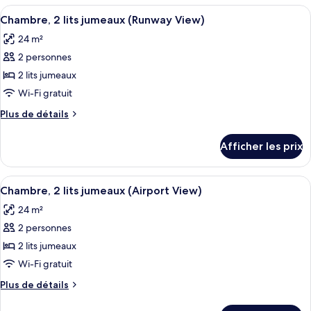
1
1
Afficher
Une chambre d’hôtel avec deux lits, un
très
4
très
Chambre, 2 lits jumeaux (Runway View)
toutes
grand
grand
24 m²
lit
les
lit
(High
2 personnes
photos
(High
Floor)
pour
2 lits jumeaux
Floor)
ce
Wi-Fi gratuit
type
Plus
Plus de détails
de
de
chambre :
détails
Afficher les prix
pour
Chambre,
Chambre,
2
2
Afficher
Une chambre d’hôtel avec deux lits, u
lits
5
lits
Chambre, 2 lits jumeaux (Airport View)
toutes
jumeaux
jumeaux
24 m²
(Runway
les
(Runway
View)
2 personnes
photos
View)
pour
2 lits jumeaux
ce
Wi-Fi gratuit
type
Plus
Plus de détails
de
de
chambre :
détails