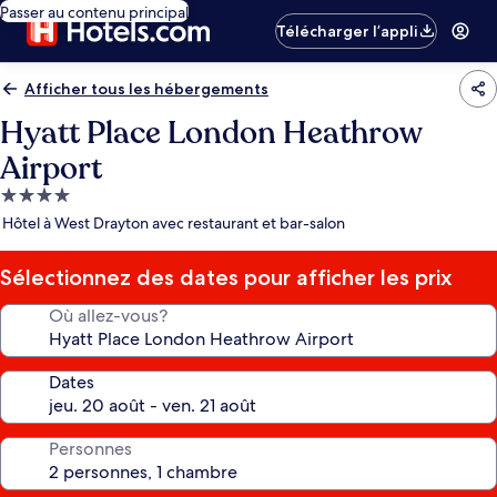
Passer au contenu principal
Télécharger l’appli
Afficher tous les hébergements
Hyatt Place London Heathrow
Airport
Hébergement
4.0 étoiles
Hôtel à West Drayton avec restaurant et bar-salon
Sélectionnez des dates pour afficher les prix
Où allez-vous?
Dates
Personnes