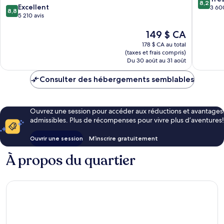
8,2
8.8
Excellent
sur
3 600
8,8
sur
5 210 avis
10,
10,
Très
Le
149 $ CA
Excellent,
bien,
prix
5 210 avis
3 600 av
178 $ CA au total
est
(taxes et frais compris)
de
Du 30 août au 31 août
149 $ CA
Consulter des hébergements semblables
Ouvrez une session pour accéder aux réductions et avantages
admissibles. Plus de récompenses pour vivre plus d’aventures!
Ouvrir une session
M’inscrire gratuitement
À propos du quartier