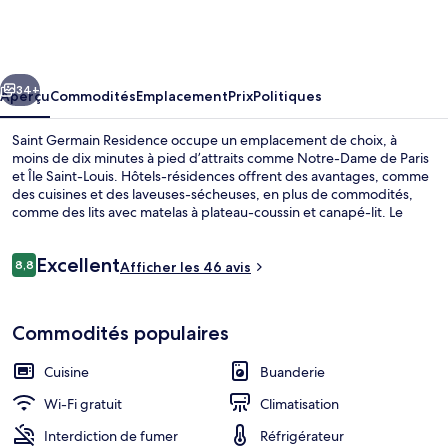
Saint
Germain
Residence
cédent
Suivant
34+
Aperçu
Commodités
Emplacement
Prix
Politiques
Saint Germain Residence occupe un emplacement de choix, à
moins de dix minutes à pied d’attraits comme Notre-Dame de Paris
et Île Saint-Louis. Hôtels-résidences offrent des avantages, comme
des cuisines et des laveuses-sécheuses, en plus de commodités,
comme des lits avec matelas à plateau-coussin et canapé-lit. Le
transport en commun se trouve à quelques minutes de marche :
Station de métro Maubert-Mutualité se trouve à 5 minutes et Gare
Avis
Excellent
Saint-Michel-Notre-Dame est à 7 minutes.
8,8
Afficher les 46 avis
8,8 sur 10 –
Aire de séjour
Commodités populaires
Cuisine
Buanderie
Wi-Fi gratuit
Climatisation
Interdiction de fumer
Réfrigérateur