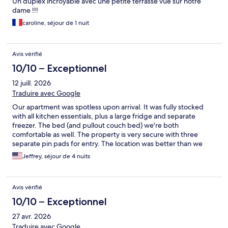
Un duplex incroyable avec une petite terrasse vue sur notre
dame !!!
caroline, séjour de 1 nuit
Avis vérifié
10/10 – Exceptionnel
12 juill. 2026
Traduire avec Google
Our apartment was spotless upon arrival. It was fully stocked
with all kitchen essentials, plus a large fridge and separate
freezer. The bed (and pullout couch bed) we're both
comfortable as well. The property is very secure with three
separate pin pads for entry. The location was better than we
could have imagined. Three coffee shops, bakery, and
Jeffrey, séjour de 4 nuits
pharmacy all on the same block. Cheese, wine, meat, and
convenience store were one block away as well. The only
negative (if we can find one) is that the property is on the
Avis vérifié
second floor, meaning two flights of stairs, and the stairs were
somewhat uneven. Not a problem unless you are not able
10/10 – Exceptionnel
bodied.
27 avr. 2026
Traduire avec Google