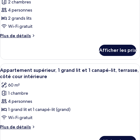
pour
2 chambres
lit,
canapé-
ce
lit,
4 personnes
non-
non-
type
fumeur,
2 grands lits
fumeur,
de
cuisine
Wi-Fi gratuit
cuisine
chambre :
Plus
Plus de détails
Appartement
de
familial,
détails
Afficher les prix
2
pour
Appartement
chambres,
familial,
Afficher
Un salon moderne avec un canapé, une
terrasse,
10
2
Appartement supérieur, 1 grand lit et 1 canapé-lit, terrasse,
toutes
vue
chambres,
côté cour intérieure
terrasse,
les
sur
60 m²
vue
photos
la
sur
1 chambre
pour
ville
la
4 personnes
ce
ville
type
1 grand lit et 1 canapé-lit (grand)
de
Wi-Fi gratuit
chambre :
Plus
Plus de détails
Appartement
de
supérieur,
détails