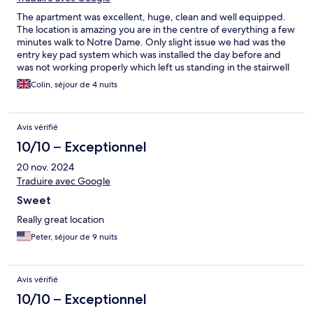
The apartment was excellent, huge, clean and well equipped.
The location is amazing you are in the centre of everything a few
minutes walk to Notre Dame. Only slight issue we had was the
entry key pad system which was installed the day before and
was not working properly which left us standing in the stairwell
whatsapping to try and gain access. The host sorted any issues
Colin, séjour de 4 nuits
as quickly as possible and always responded quickly. Overall
would highly recommend.
Avis vérifié
10/10 – Exceptionnel
20 nov. 2024
Traduire avec Google
Sweet
Really great location
Peter, séjour de 9 nuits
Avis vérifié
10/10 – Exceptionnel