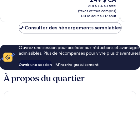
3 924 avis
bien,
prix
301 $ CA au total
660 avis
est
(taxes et frais compris)
de
Du 16 août au 17 août
249 $ CA
Consulter des hébergements semblables
Ouvrez une session pour accéder aux réductions et avantages
admissibles. Plus de récompenses pour vivre plus d’aventures!
Ouvrir une session
M’inscrire gratuitement
À propos du quartier