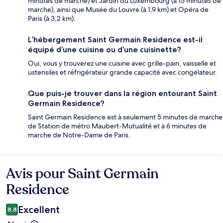
minutes de marche) et Jardin du Luxembourg (à 15 minutes de
marche), ainsi que Musée du Louvre (à 1,9 km) et Opéra de
Paris (à 3,2 km).
L’hébergement Saint Germain Residence est-il
équipé d’une cuisine ou d’une cuisinette?
Oui, vous y trouverez une cuisine avec grille-pain, vaisselle et
ustensiles et réfrigérateur grande capacité avec congélateur.
Que puis-je trouver dans la région entourant Saint
Germain Residence?
Saint Germain Residence est à seulement 5 minutes de marche
de Station de métro Maubert-Mutualité et à 6 minutes de
marche de Notre-Dame de Paris.
Avis pour Saint Germain
Avis
Residence
Excellent
8,8