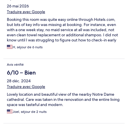
26 mai 2026
Traduire avec Google
Booking this room was quite easy online through Hotels.com,
but lots of key info was missing at booking. For instance, even
with a one week stay, no maid service at all was included, not
even clean towel replacement or additional shampoo. I did not
know until I was struggling to figure out how to check-in early
that communications would be from multiple entities and
H, séjour de 6 nuits
multiple modes (texts, WhatsApp, and messages through the
hotels.com site). It was hard to get a response or know where to
find a response. This property is part of Quartere Libre
Avis vérifié
collection which has several buildings in Paris. No restaurant,
elevator or desk onsite here, but other buildings do. I wanted to
6/10 – Bien
know at booking what floor would be walking up to, but I
28 déc. 2024
couldn't find out. Fortunately we were on the 3 level, and not
higher. Very large apartment with full kitchen in new condition.
Traduire avec Google
Lovely location and beautiful view of the nearby Notre Dame
cathedral. Care was taken in the renovation and the entire living
space was tasteful and modern.
Joel, séjour de 2 nuits