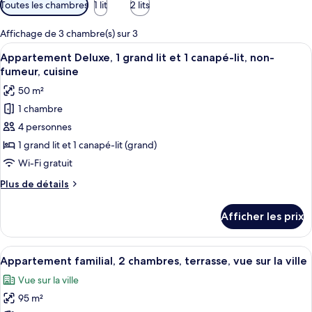
Filtres
Toutes les chambres
1 lit
2 lits
disponibles
pour
Affichage de 3 chambre(s) sur 3
les
Afficher
Une chambre moderne avec un grand li
10
Appartement Deluxe, 1 grand lit et 1 canapé-lit, non-
chambres
toutes
fumeur, cuisine
les
50 m²
photos
1 chambre
pour
4 personnes
ce
type
1 grand lit et 1 canapé-lit (grand)
de
Wi-Fi gratuit
chambre :
Plus
Plus de détails
Appartement
de
Deluxe,
détails
Afficher les prix
pour
1
Appartement
grand
Deluxe,
Afficher
Une cuisine moderne avec des meubles 
lit
17
1
Appartement familial, 2 chambres, terrasse, vue sur la ville
toutes
grand
et
Vue sur la ville
lit
les
1
et
95 m²
photos
canapé-
1