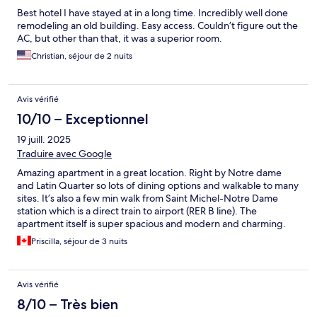
Best hotel I have stayed at in a long time. Incredibly well done
remodeling an old building. Easy access. Couldn’t figure out the
AC, but other than that, it was a superior room.
Christian, séjour de 2 nuits
Avis vérifié
10/10 – Exceptionnel
19 juill. 2025
Traduire avec Google
Amazing apartment in a great location. Right by Notre dame
and Latin Quarter so lots of dining options and walkable to many
sites. It’s also a few min walk from Saint Michel-Notre Dame
station which is a direct train to airport (RER B line). The
apartment itself is super spacious and modern and charming.
Has kitchen and laundry facilities. When we had a minor issue
Priscilla, séjour de 3 nuits
with a light switch, the management quickly responded via
email and had it fixed right away. I would definitely recommend
staying here if in Paris!
Avis vérifié
8/10 – Très bien