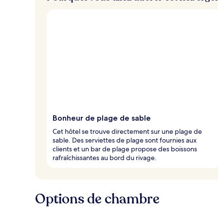
v
o
y
a
g
e
u
r
s
Bonheur de plage de sable
Cet hôtel se trouve directement sur une plage de
sable. Des serviettes de plage sont fournies aux
clients et un bar de plage propose des boissons
rafraîchissantes au bord du rivage.
Options de chambre