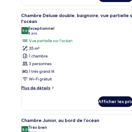
jumeaux,
Chambre
vue
Deluxe
Afficher
Une chambre d’hôtel moderne do
sur
11
avec
Chambre Deluxe double, baignoire, vue partielle s
toutes
lits
la
l'océan
jumeaux,
les
ville
Exceptionnel
vue
9,6
photos
9,6 sur 10
(8 avis)
8 avis
sur
pour
Vue partielle sur l’océan
la
ce
ville
35 m²
type
1 chambre
de
3 personnes
chambre :
1 très grand lit
Chambre
Wi-Fi gratuit
Deluxe
double,
Plus
Plus de détails
baignoire,
de
détails
vue
Afficher les pri
pour
partielle
Chambre
sur
Deluxe
Afficher
Une chambre d’hôtel moderne do
7
double,
l'océan
Chambre Junior, au bord de l’océan
toutes
baignoire,
Très bien
vue
les
8,0
8,0 sur 10