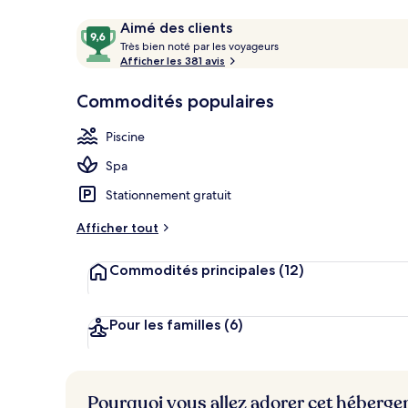
Avis
9,6
Aimé des clients
T
sur
Très bien noté par les voyageurs
2 piscines ex
r
Afficher les 381 avis
10,
è
Aimé
s
Commodités populaires
des
clients
b
Piscine
i
e
Spa
n
Stationnement gratuit
n
o
Afficher tout
t
é
Commodités principales
(12)
p
a
r
Pour les familles
(6)
l
e
s
Pourquoi vous allez adorer cet héberg