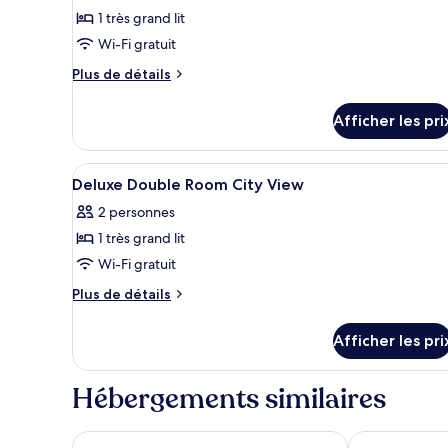
1 très grand lit
chambre :
Chambre
Wi-Fi gratuit
Deluxe
Plus
Plus de détails
(Sea
de
détails
Garden)
Afficher les pri
pour
Chambre
Deluxe
Afficher
Literie de qualité, minibar, bur
5
(Sea
Deluxe Double Room City View
toutes
Garden)
2 personnes
les
1 très grand lit
photos
pour
Wi-Fi gratuit
ce
Plus
Plus de détails
type
de
détails
de
Afficher les pri
pour
chambre :
Deluxe
Deluxe
Double
Hébergements similaires
Double
Room
City
Room
View
HAIAN Beach Hotel & Spa
Awaken Dana