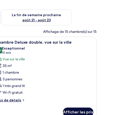
n de semaine août 14 - août 16
Vérifier la disponibilité pour la fin de semaine prochaine août
La fin de semaine prochaine
août 21 - août 23
Affichage de 15 chambre(s) sur 15
rand lit, un téléviseur fixé au mur et un décor mural en panneaux de bois.
fficher
Une chambre d’hôtel moderne, dotée d’un grand
6
ambre Deluxe double, vue sur la ville
outes
Exceptionnel
s
6
9,6 sur 10
(10 avis)
10 avis
hotos
Vue sur la ville
our
35 m²
e
1 chambre
ype
3 personnes
e
1 très grand lit
hambre :
hambre
Wi-Fi gratuit
eluxe
us
us de détails
ouble,
e
tails
ue
Afficher les prix
ur