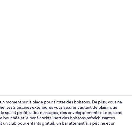
Vidéo de cré
 moment sur la plage pour siroter des boissons. De plus, vous ne
he. Les 2 piscines extérieures vous assurent autant de plaisir que
rs le spa et profitez des massages, des enveloppements et des soins
Suite Signatu
bouchée et le bar à cocktail sert des boissons rafraîchissantes.
nt un club pour enfants gratuit, un bar attenant à la piscine et un