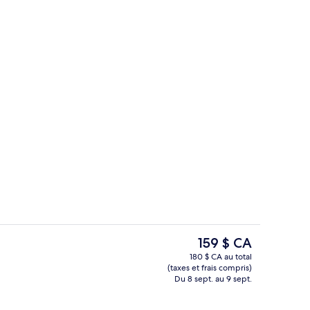
2 piscines extérieures
ateur, soumise par Expedia_travel_pro
Le
159 $ CA
prix
180 $ CA au total
actuel
(taxes et frais compris)
re | Literie de qualité, minibar, bureau
Jardin
est
Du 8 sept. au 9 sept.
de 159 $ CA