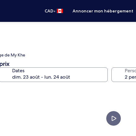
•
CAD
Annoncer mon hébergement
lage de My Khe
prix
Dates
Pers