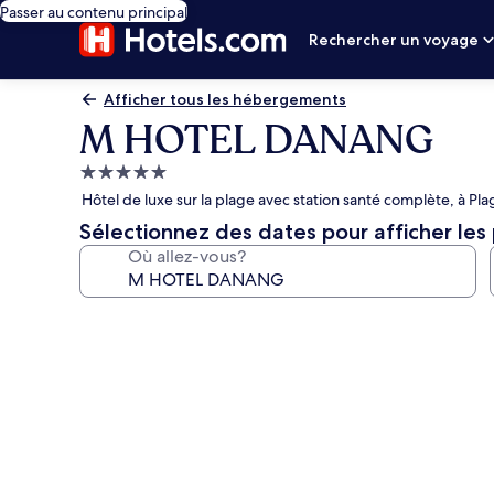
Passer au contenu principal
Rechercher un voyage
Afficher tous les hébergements
M HOTEL DANANG
Hébergement
5.0 étoiles
Hôtel de luxe sur la plage avec station santé complète, à P
Sélectionnez des dates pour afficher les 
Où allez-vous?
Galerie
de
photos
de
l’hébergement
M