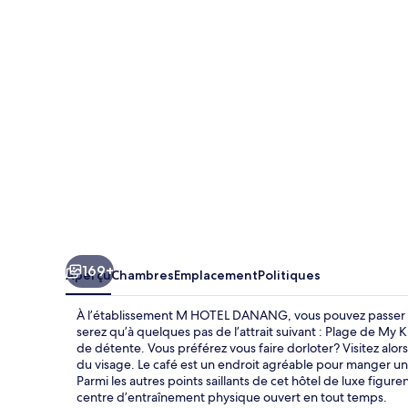
HOTEL
DANANG
169+
Aperçu
Chambres
Emplacement
Politiques
À l’établissement M HOTEL DANANG, vous pouvez passer un
serez qu’à quelques pas de l’attrait suivant : Plage de My K
de détente. Vous préférez vous faire dorloter? Visitez alo
du visage. Le café est un endroit agréable pour manger une 
Parmi les autres points saillants de cet hôtel de luxe figure
centre d’entraînement physique ouvert en tout temps.