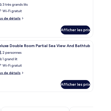
3 très grands lits
hambre :
ppartement
Wi-Fi gratuit
enthouse
us
us de détails
e
tails
Afficher les prix
ur
partement
nthouse
fficher
Literie de qualité, minibar, bureau
11
eluxe Double Room Partial Sea View And Bathtub
outes
2 personnes
s
1 grand lit
hotos
our
Wi-Fi gratuit
e
us
us de détails
ype
e
tails
e
Afficher les prix
ur
hambre :
luxe
eluxe
uble
ouble
oom
rtial
oom
a
Sala Danang Beach Hotel
Melia Vinpearl Danang 