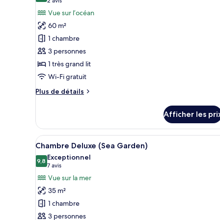
(2 avis)
2 avis
partielle
photos
Vue sur l’océan
sur
pour
l'océan
60 m²
ce
1 chambre
type
3 personnes
de
1 très grand lit
chambre :
Chambre
Wi-Fi gratuit
Junior,
Plus
Plus de détails
au
de
détails
bord
Afficher les pri
pour
de
Chambre
l’océan
Junior,
Afficher
Une chambre d’hôtel avec une g
7
au
Chambre Deluxe (Sea Garden)
toutes
bord
Exceptionnel
de
les
9,8
9,8 sur 10
(7 avis)
7 avis
l’océan
photos
Vue sur la mer
pour
35 m²
ce
1 chambre
type
3 personnes
de