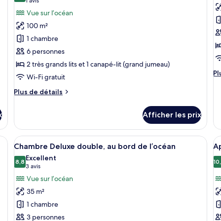
(1 avis)
1 avis
bord
au
photos
p
Vue sur l’océan
de
bo
pour
p
l’océan
d
100 m²
ce
c
l’
1 chambre
type
t
6 personnes
de
d
2 très grands lits et 1 canapé-lit (grand jumeau)
chambre :
c
Pl
Pl
Chambre
S
Wi-Fi gratuit
d
exécutive
S
dé
Plus
Plus de détails
po
de
Su
détails
x
Afficher les prix
Si
pour
Chambre
exécutive
rande fenêtre, un lit, une chaise et une vue sur la mer.
Afficher
Une chambre d’hôtel moderne avec un g
A
6
Chambre Deluxe double, au bord de l’océan
A
toutes
t
Excellent
les
8,8
le
10
8,8 sur 10
(3 avis)
3 avis
photos
p
Vue sur l’océan
pour
p
35 m²
ce
c
1 chambre
type
t
3 personnes
de
d