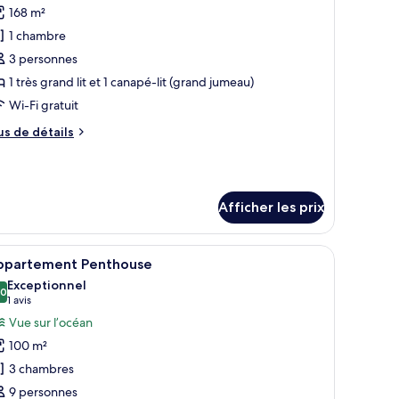
168 m²
hotos
rd
our
1 chambre
e
e
océan
3 personnes
ype
1 très grand lit et 1 canapé-lit (grand jumeau)
e
Wi-Fi gratuit
hambre :
us
us de détails
uite
e
ignature
tails
ur
ite
Afficher les prix
gnature
rand lit, un bureau et une chaise. Une grande fenêtre offre une vue sur la
fficher
Une chambre d’hôtel moderne avec un grand li
8
ppartement Penthouse
outes
Exceptionnel
s
,0
10,0 sur 10
(1 avis)
1 avis
hotos
Vue sur l’océan
our
100 m²
e
3 chambres
ype
9 personnes
e