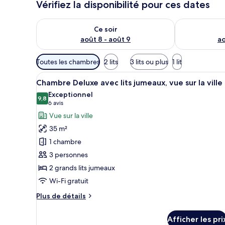
Vérifiez la disponibilité pour ces dates
Vérifier la disponibilité pour ce soir août 8 - août 9
Vérifier la di
Ce soir
août 8 - août 9
ao
Filtres
Toutes les chambres
2 lits
3 lits ou plus
1 lit
disponibles
Afficher
Une chambre d’hôtel moderne av
pour
5
Chambre Deluxe avec lits jumeaux, vue sur la ville
toutes
les
Exceptionnel
les
9,8
chambres
9,8 sur 10
(6 avis)
6 avis
photos
Vue sur la ville
pour
35 m²
ce
1 chambre
type
3 personnes
de
2 grands lits jumeaux
chambre :
Chambre
Wi-Fi gratuit
Deluxe
Plus
Plus de détails
avec
de
détails
lits
Afficher les pri
pour