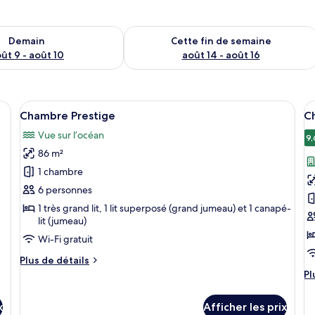
sponibilité pour demain août 9 - août 10
Vérifier la disponibilité pour cette fi
Demain
Cette fin de semaine
ût 9 - août 10
août 14 - août 16
ec deux lits, une télévision, une petite table et une vue sur la verdure.
Afficher
Une chambre d’hôtel moderne avec un g
A
9
Chambre Prestige
Ch
toutes
t
Vue sur l’océan
les
le
9,
86 m²
photos
p
pour
p
1 chambre
ce
c
6 personnes
type
t
1 très grand lit, 1 lit superposé (grand jumeau) et 1 canapé-
de
d
lit (jumeau)
chambre :
c
Wi-Fi gratuit
Chambre
C
Plus
Plus de détails
Prestige
D
de
Pl
Pl
d
détails
d
pour
dé
v
x
Afficher les prix
Chambre
po