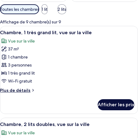
Filtres
Toutes les chambres
1 lit
2 lits
disponibles
pour
Affichage de 9 chambre(s) sur 9
les
Afficher
Une chambre d’hôtel avec un grand lit,
6
Chambre, 1 très grand lit, vue sur la ville
chambres
toutes
Vue sur la ville
les
37 m²
photos
pour
1 chambre
ce
3 personnes
type
1 très grand lit
de
Wi-Fi gratuit
chambre :
Plus
Plus de détails
Chambre,
de
1
détails
Afficher les prix
très
pour
Chambre,
grand
1
Afficher
Une chambre d’hôtel avec deux lits, un
lit,
6
très
Chambre, 2 lits doubles, vue sur la ville
toutes
vue
grand
Vue sur la ville
lit,
les
sur