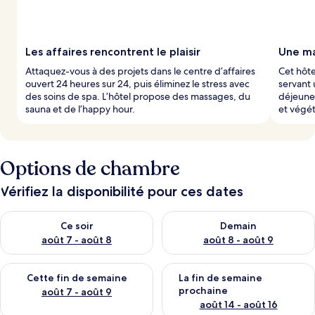
Les affaires rencontrent le plaisir
Une ma
Attaquez-vous à des projets dans le centre d’affaires
Cet hôte
ouvert 24 heures sur 24, puis éliminez le stress avec
servant 
des soins de spa. L’hôtel propose des massages, du
déjeune
sauna et de l’happy hour.
et végét
Options de chambre
Vérifiez la disponibilité pour ces dates
Vérifier la disponibilité pour ce soir août 7 - août 8
Vérifier la disponibilité pour 
Ce soir
Demain
août 7 - août 8
août 8 - août 9
Vérifier la disponibilité pour cette fin de semaine août 7 - aoû
Vérifier la disponibilité pour 
Cette fin de semaine
La fin de semaine
prochaine
août 7 - août 9
août 14 - août 16