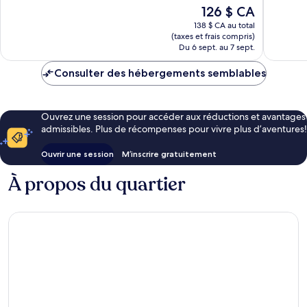
Le
126 $ CA
Merveilleux,
Exceptio
prix
1 001 avis
2 653 av
138 $ CA au total
est
(taxes et frais compris)
de
Du 6 sept. au 7 sept.
126 $ CA
Consulter des hébergements semblables
Ouvrez une session pour accéder aux réductions et avantages
admissibles. Plus de récompenses pour vivre plus d’aventures!
Ouvrir une session
M’inscrire gratuitement
À propos du quartier