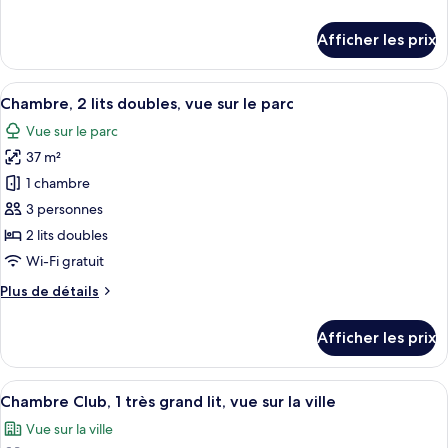
Chambre,
de
1
détails
Afficher les prix
très
pour
Chambre,
grand
1
Afficher
Une chambre d’hôtel avec deux lits, un
lit,
9
très
Chambre, 2 lits doubles, vue sur le parc
toutes
vue
grand
Vue sur le parc
lit,
les
sur
vue
37 m²
photos
le
sur
pour
parc
1 chambre
le
ce
parc
3 personnes
type
2 lits doubles
de
Wi-Fi gratuit
chambre :
Plus
Plus de détails
Chambre,
de
2
détails
Afficher les prix
lits
pour
Chambre,
doubles,
2
Afficher
Une chambre d’hôtel moderne avec un g
vue
9
lits
Chambre Club, 1 très grand lit, vue sur la ville
toutes
sur
doubles,
Vue sur la ville
vue
les
le