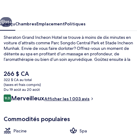
Grand
Incheon
cédent
Suivant
Hotel
95+
Aperçu
Chambres
Emplacement
Politiques
Sheraton Grand Incheon Hotel se trouve à moins de dix minutes en
voiture d’attraits comme Parc Songdo Central Park et Stade Incheon
Munhak. Envie de vous faire dorloter? Offrez-vous un moment de
détente au spa en profitant d’un massage en profondeur, de
l’aromathérapie ou bien d’un soin ayurvédique. Goûtez ensuite à la
cuisine locale et internationale de FEAST, un des 3 restaurants, qui
sert le déjeuner, le dîner et le souper. Hôtel de luxe offre également
Le
266 $ CA
une piscine intérieure, un centre d’entraînement physique et un
prix
322 $ CA au total
sauna. Les autres voyageurs adorent le personnel serviable. Le
actuel
(taxes et frais compris)
transport en commun se trouve à quelques minutes de marche :
Extérieur
est
Du 19 août au 20 août
Station University of Incheon se trouve à 9 minutes et Station
de 266 $ CA
Avis
Merveilleux
Central Park est à 15 minutes.
9,0
Afficher les 1 003 avis
9,0 sur 10 –
Commodités populaires
Piscine
Spa