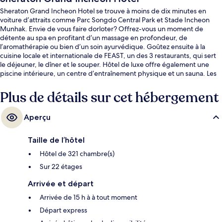
Sheraton Grand Incheon Hotel se trouve à moins de dix minutes en
voiture d’attraits comme Parc Songdo Central Park et Stade Incheon
Munhak. Envie de vous faire dorloter? Offrez-vous un moment de
détente au spa en profitant d’un massage en profondeur, de
l’aromathérapie ou bien d’un soin ayurvédique. Goûtez ensuite à la
cuisine locale et internationale de FEAST, un des 3 restaurants, qui sert
le déjeuner, le dîner et le souper. Hôtel de luxe offre également une
piscine intérieure, un centre d’entraînement physique et un sauna. Les
autres voyageurs adorent le personnel serviable. Le transport en
commun se trouve à quelques minutes de marche : Station University of
Plus de détails sur cet hébergement
Incheon se trouve à 9 minutes et Station Central Park est à 15 minutes.
Aperçu
Taille de l’hôtel
Hôtel de 321 chambre(s)
Sur 22 étages
Arrivée et départ
Arrivée de 15 h à à tout moment
Départ express