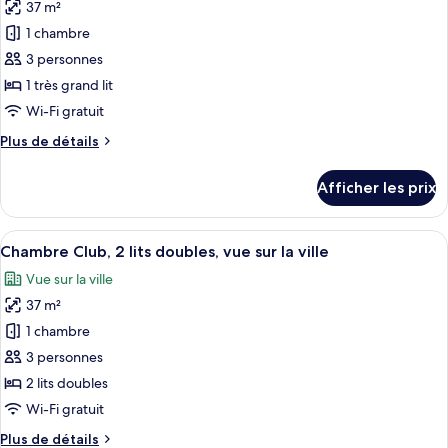
sur
37 m²
photos
parc
le
pour
1 chambre
parc
ce
3 personnes
type
1 très grand lit
de
Wi-Fi gratuit
chambre :
Plus
Plus de détails
Chambre
de
Club,
détails
Afficher les prix
1
pour
Chambre
très
Club,
Afficher
Une chambre d’hôtel avec deux lits, un
grand
8
1
Chambre Club, 2 lits doubles, vue sur la ville
toutes
lit,
très
Vue sur la ville
grand
les
vue
lit,
37 m²
photos
sur
vue
pour
la
1 chambre
sur
ce
ville
la
3 personnes
ville
type
2 lits doubles
de
Wi-Fi gratuit
chambre :
Plus
Plus de détails
Chambre