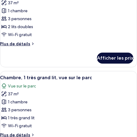
vue
37 m²
photos
la
sur
pour
ville
1 chambre
la
ce
ville
3 personnes
type
2 lits doubles
de
Wi-Fi gratuit
chambre :
Plus
Plus de détails
Chambre,
de
2
détails
Afficher les prix
lits
pour
Chambre,
doubles,
2
Afficher
Une chambre d’hôtel dotée d’une grand
vue
10
lits
Chambre, 1 très grand lit, vue sur le parc
toutes
sur
doubles,
Vue sur le parc
vue
les
la
sur
37 m²
photos
ville
la
pour
1 chambre
ville
ce
3 personnes
type
1 très grand lit
de
Wi-Fi gratuit
chambre :
Plus
Plus de détails