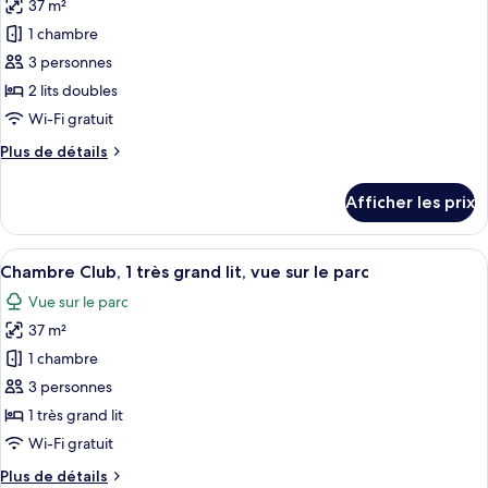
lit
37 m²
photos
pour
1 chambre
ce
3 personnes
type
2 lits doubles
de
Wi-Fi gratuit
chambre :
Plus
Plus de détails
Chambre
de
Club,
détails
Afficher les prix
2
pour
Chambre
lits
Club,
Afficher
Une chambre d’hôtel dotée d’une grand
doubles,
10
2
Chambre Club, 1 très grand lit, vue sur le parc
toutes
vue
lits
Vue sur le parc
doubles,
les
sur
vue
37 m²
photos
le
sur
pour
parc
1 chambre
le
ce
parc
3 personnes
type
1 très grand lit
de
Wi-Fi gratuit
chambre :
Plus
Plus de détails
Chambre