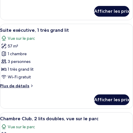
de
Club,
détails
Afficher les prix
2
pour
Chambre
lits
Club,
Afficher
Une chambre d’hôtel avec un grand lit, 
doubles,
9
2
Suite exécutive, 1 très grand lit
toutes
vue
lits
Vue sur le parc
doubles,
les
sur
vue
57 m²
photos
la
sur
pour
ville
1 chambre
la
ce
ville
3 personnes
type
1 très grand lit
de
Wi-Fi gratuit
chambre :
Plus
Plus de détails
Suite
de
exécutive,
détails
Afficher les prix
1
pour
Suite
très
exécutive,
Afficher
Une chambre d’hôtel avec deux lits, un
grand
9
1
Chambre Club, 2 lits doubles, vue sur le parc
toutes
lit
très
Vue sur le parc
grand
les