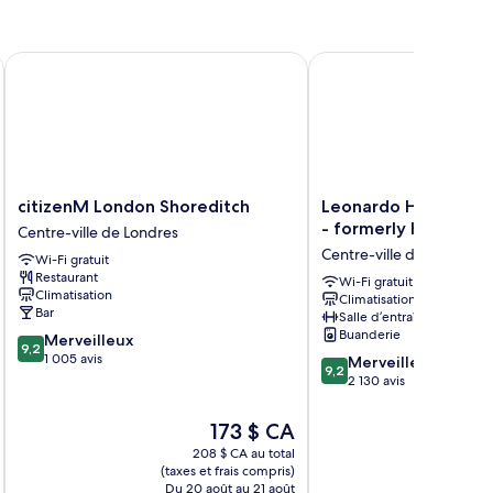
citizenM London Shoreditch
Leonardo Hotel London 
citizenM
Leonardo
citizenM London Shoreditch
Leonardo Hotel Lon
London
Hotel
- formerly Hotel Sai
Centre-ville de Londres
Shoreditch
London
Centre-ville de Londres
Wi-Fi gratuit
Centre-
Aldgate
Restaurant
ville
-
Wi-Fi gratuit
Climatisation
Climatisation
de
formerly
Bar
Salle d’entraînement
Londres
Hotel
Buanderie
9.2
Merveilleux
Saint
9,2
sur
1 005 avis
9.2
Centre-
Merveilleux
9,2
10,
sur
ville
2 130 avis
Merveilleux,
10,
de
1 005 avis
Merveilleux,
Londres
Le
173 $ CA
2 130 avis
prix
208 $ CA au total
est
(taxes et frais compris)
(taxe
de
Du 20 août au 21 août
Du 2