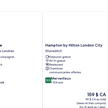
Cosy
Double
Double
Hampton by Hilton London City
Hampton
ke
Hampton by Hilton London City
by
de Londres
Shoreditch
Hilton
 compagnie
Déjeuner gratuit
London
Wi-Fi gratuit
City
nt
Restaurant
Shoreditch
Chambres
communicantes offertes
9.0
Merveilleux
9,0
eux
sur
1 014 avis
10,
Merveilleux,
Le
159 $ CA
1 014 avis
prix
191 $ CA au total
est
(taxes et frais compris)
de
Du 31 août au 1 sept.