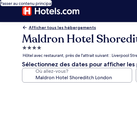
Passer au contenu principal
Afficher tous les hébergements
Maldron Hotel Shored
Hébergement
4.0 étoiles
Hôtel avec restaurant, près de l'attrait suivant : Liverpool Str
Sélectionnez des dates pour afficher les 
Où allez-vous?
Galerie
de
photos
de
l’hébergement
Maldron