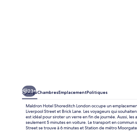
Hotel
Shoreditch
London
23+
Aperçu
Chambres
Emplacement
Politiques
Maldron Hotel Shoreditch London occupe un emplacement 
Liverpool Street et Brick Lane. Les voyageurs qui souhaite
est idéal pour siroter un verre en fin de journée. Aussi, le
seulement 5 minutes en voiture. Le transport en commun s
Street se trouve à 6 minutes et Station de métro Moorgate 