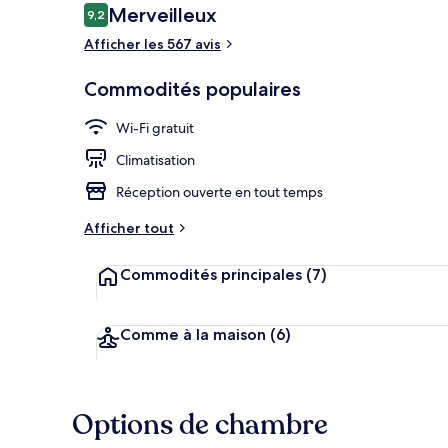
Avis
Merveilleux
9,2
9,2 sur 10 –
Afficher les 567 avis
Extérieur
Commodités populaires
Wi-Fi gratuit
Climatisation
Réception ouverte en tout temps
Afficher tout
Commodités principales
(7)
Comme à la maison
(6)
Options de chambre