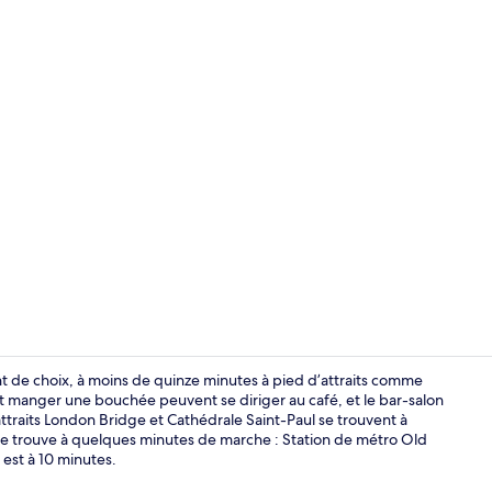
Réception
de choix, à moins de quinze minutes à pied d’attraits comme
nt manger une bouchée peuvent se diriger au café, et le bar-salon
s attraits London Bridge et Cathédrale Saint-Paul se trouvent à
Chambre Delu
e trouve à quelques minutes de marche : Station de métro Old
est à 10 minutes.