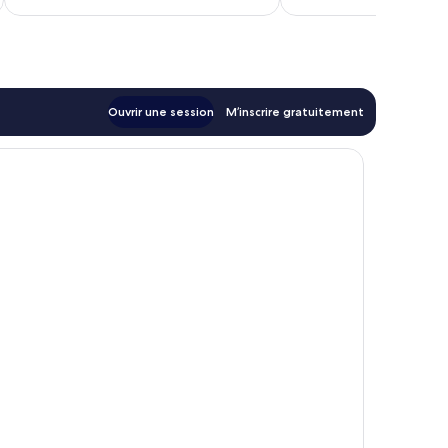
173 $ CA
Ouvrir une session
M’inscrire gratuitement