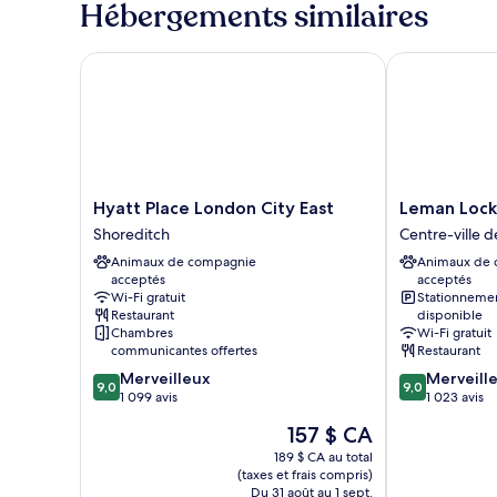
Hébergements similaires
Double
Room
Room
Hyatt Place London City East
Leman Locke
Hyatt
Leman
Hyatt Place London City East
Leman Loc
Place
Locke
Shoreditch
Centre-ville 
London
Centre-
Animaux de compagnie
Animaux de
City
ville
acceptés
acceptés
East
de
Wi-Fi gratuit
Stationneme
Shoreditch
Londres
Restaurant
disponible
Chambres
Wi-Fi gratuit
communicantes offertes
Restaurant
9.0
9.0
Merveilleux
Merveill
9,0
9,0
sur
sur
1 099 avis
1 023 avis
10,
10,
Le
157 $ CA
Merveilleux,
Merveilleux,
prix
1 099 avis
1 023 avis
189 $ CA au total
est
(taxes et frais compris)
de
Du 31 août au 1 sept.