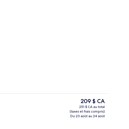
Salle d’entraînement
Le
209 $ CA
prix
251 $ CA au total
actuel
(taxes et frais compris)
xe double | Système d’insonorisation, fer et planche à repasser, literie four
Vue sur le paysage depuis l’hébergem
est
Du 23 août au 24 août
de 209 $ CA