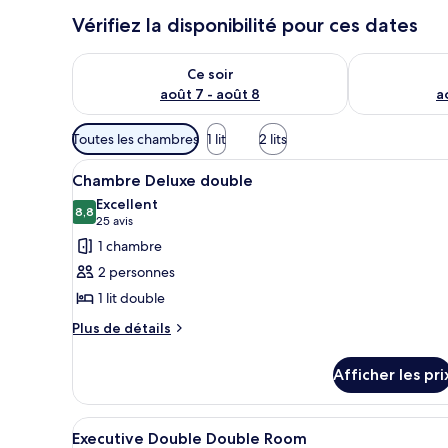
Vérifiez la disponibilité pour ces dates
Vérifier la disponibilité pour ce soir août 7 - août 8
Vérifier la di
Ce soir
août 7 - août 8
a
Filtres
Toutes les chambres
1 lit
2 lits
disponibles
Afficher
Une chambre d’hôtel avec un gr
pour
7
Chambre Deluxe double
toutes
les
Excellent
les
8,8
chambres
8,8 sur 10
(25 avis)
25 avis
photos
1 chambre
pour
2 personnes
ce
1 lit double
type
Plus
de
Plus de détails
de
chambre :
détails
Chambre
Afficher les pri
pour
Deluxe
Chambre
Deluxe
double
Afficher
Une chambre d’hôtel avec deux 
8
double
Executive Double Double Room