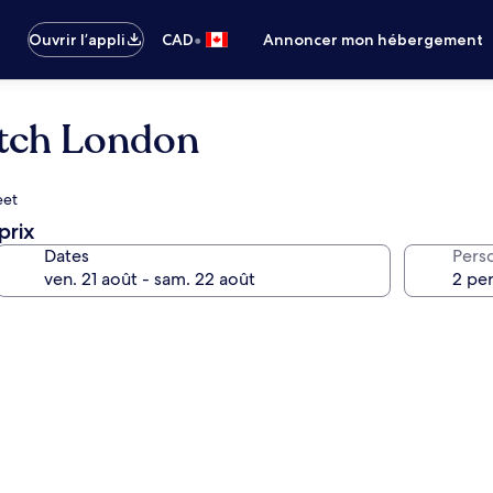
•
Ouvrir l’appli
CAD
Annoncer mon hébergement
itch London
eet
prix
Dates
Pers