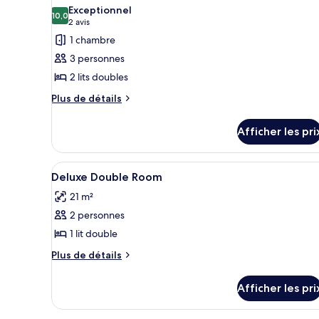
toutes
Exceptionnel
les
10,0
10,0 sur 10
(2 avis)
2 avis
photos
1 chambre
pour
3 personnes
ce
2 lits doubles
type
Plus
de
Plus de détails
de
chambre :
détails
Executive
Afficher les pri
pour
Double
Executive
Double
Double
Afficher
Système d’insonorisation, fer et
1
Double
Deluxe Double Room
Room
toutes
Room
21 m²
les
2 personnes
photos
pour
1 lit double
ce
Plus
Plus de détails
type
de
détails
de
Afficher les pri
pour
chambre :
Deluxe
Deluxe
Double