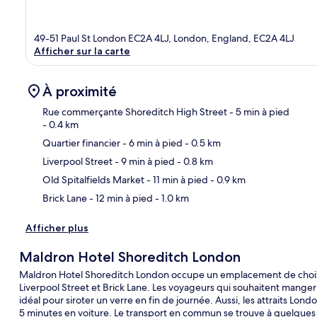
49-51 Paul St London EC2A 4LJ, London, England, EC2A 4LJ
Afficher sur la carte
À proximité
Rue commerçante Shoreditch High Street
- 5 min à pied
- 0.4 km
Quartier financier
- 6 min à pied
- 0.5 km
Car
Liverpool Street
- 9 min à pied
- 0.8 km
Old Spitalfields Market
- 11 min à pied
- 0.9 km
Brick Lane
- 12 min à pied
- 1.0 km
Afficher plus
Maldron Hotel Shoreditch London
Maldron Hotel Shoreditch London occupe un emplacement de choix,
Liverpool Street et Brick Lane. Les voyageurs qui souhaitent manger
idéal pour siroter un verre en fin de journée. Aussi, les attraits Lo
5 minutes en voiture. Le transport en commun se trouve à quelques