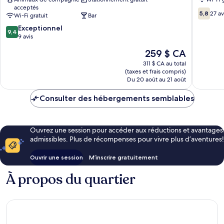
Hope
acceptés
Valley
5.8
5,8
27 av
Wi-Fi gratuit
Bar
sur
9.4
Exceptionnel
10,
9,4
sur
9 avis
27 avis
10,
Le
259 $ CA
Exceptionnel,
prix
9 avis
311 $ CA au total
est
(taxes et frais compris)
de
Du 20 août au 21 août
259 $ CA
Consulter des hébergements semblables
Ouvrez une session pour accéder aux réductions et avantages
admissibles. Plus de récompenses pour vivre plus d’aventures!
Ouvrir une session
M’inscrire gratuitement
À propos du quartier