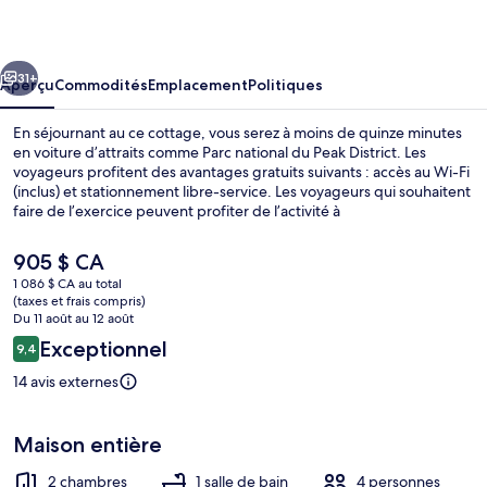
Cottage
cédent
Suivant
31+
Aperçu
Commodités
Emplacement
Politiques
En séjournant au ce cottage, vous serez à moins de quinze minutes
en voiture d’attraits comme Parc national du Peak District. Les
voyageurs profitent des avantages gratuits suivants : accès au Wi-Fi
(inclus) et stationnement libre-service. Les voyageurs qui souhaitent
faire de l’exercice peuvent profiter de l’activité à
proximité suivante : piste de randonnée/de vélo. L’hébergement
comprend un jardin, une cuisine et un foyer.
Le
905 $ CA
prix
1 086 $ CA au total
actuel
(taxes et frais compris)
Extérieur
est
Du 11 août au 12 août
de 905 $ CA
Avis
Exceptionnel
9,4
9,4 sur 10 –
14 avis externes
Maison entière
2 chambres
1 salle de bain
4 personnes