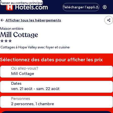
Passer au contenu principal
Télécharger l’appli
Afficher tous les hébergements
Maison entière
Mill Cottage
Hébergement
3.0 étoiles
Cottages à Hope Valley avec foyer et cuisine
Sélectionnez des dates pour afficher les prix
Où allez-vous?
Dates
Personnes