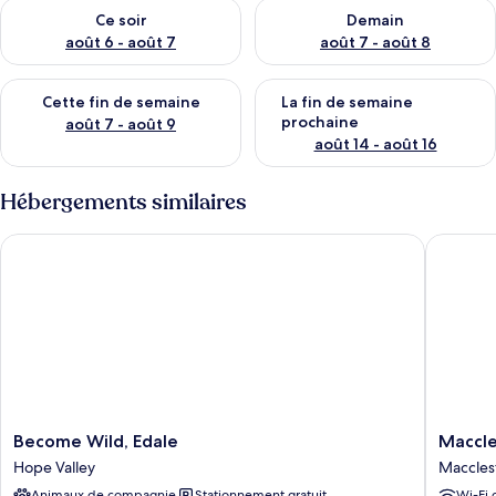
Vérifier la disponibilité pour ce soir août 6 - août 7
Vérifier la disponibilité pour 
Ce soir
Demain
août 6 - août 7
août 7 - août 8
Vérifier la disponibilité pour cette fin de semaine août 7 - aoû
Vérifier la disponibilité pour 
Cette fin de semaine
La fin de semaine
prochaine
août 7 - août 9
août 14 - août 16
Hébergements similaires
Become Wild, Edale
Macclesf
Become
Macclesf
Become Wild, Edale
Maccle
Wild,
Lodge
Hope Valley
Maccles
Edale
Macclesf
Animaux de compagnie
Stationnement gratuit
Wi-Fi 