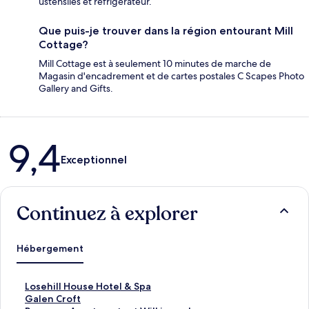
ustensiles et réfrigérateur.
Que puis-je trouver dans la région entourant Mill
Cottage?
Mill Cottage est à seulement 10 minutes de marche de
Magasin d'encadrement et de cartes postales C Scapes Photo
Gallery and Gifts.
Avis
9,4
Exceptionnel
Continuez à explorer
Hébergement
L
Losehill House Hotel & Spa
o
G
Galen Croft