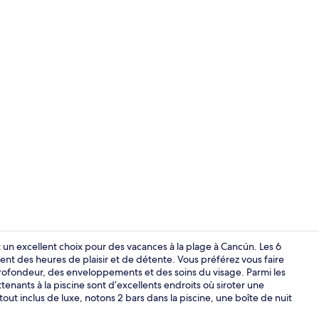
Vidéo de cré
t un excellent choix pour des vacances à la plage à Cancún. Les 6
rent des heures de plaisir et de détente. Vous préférez vous faire
 profondeur, des enveloppements et des soins du visage. Parmi les
6 piscines ex
ttenants à la piscine sont d’excellents endroits où siroter une
out inclus de luxe, notons 2 bars dans la piscine, une boîte de nuit