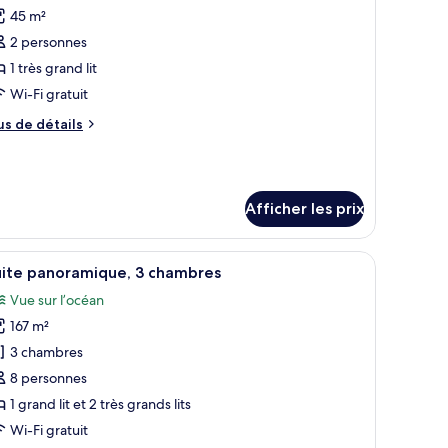
45 m²
hotos
our
2 personnes
e
1 très grand lit
ype
Wi-Fi gratuit
e
us
us de détails
hambre :
e
hambre,
tails
ur
u
ambre,
ord
Afficher les prix
e
rd
’océan
e
design moderne.
 Articles de minibar gratuits, coffre-fort, bureau
fficher
Une chambre d’hôtel avec deux lits, un petit 
océan
13
Couples)
uite panoramique, 3 chambres
outes
ouples)
Vue sur l’océan
s
167 m²
hotos
our
3 chambres
e
8 personnes
ype
1 grand lit et 2 très grands lits
e
Wi-Fi gratuit
hambre :