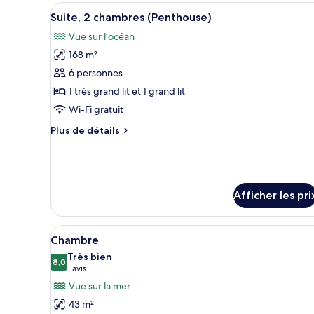
chambres
Afficher
Un salon moderne avec une gran
17
Suite, 2 chambres (Penthouse)
toutes
Vue sur l’océan
les
168 m²
photos
pour
6 personnes
ce
1 très grand lit et 1 grand lit
type
Wi-Fi gratuit
de
Plus
Plus de détails
chambre :
de
Suite,
détails
pour
2
Suite,
chambres
2
Afficher les pri
(Penthouse)
chambres
(Penthouse)
Afficher
Une chambre d’hôtel avec deux l
5
Chambre
toutes
Très bien
les
8,0
8,0 sur 10
(1 avis)
1 avis
photos
Vue sur la mer
pour
43 m²
ce