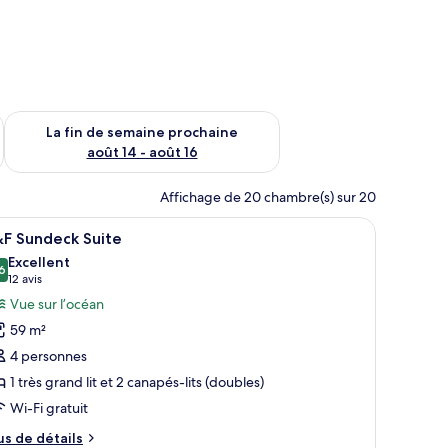
n de semaine août 7 - août 9
Vérifier la disponibilité pour la fin de semaine prochaine août 
La fin de semaine prochaine
août 14 - août 16
Affichage de 20 chambre(s) sur 20
la mer.
 un téléviseur fixé au mur, une vue sur l’océan et un balcon équipé d’une tabl
fficher
F&F Sundeck Suite | Articles de minibar gratui
15
&F Sundeck Suite
outes
Excellent
s
6
8,6 sur 10
(12 avis)
12 avis
hotos
Vue sur l’océan
our
59 m²
e
4 personnes
ype
1 très grand lit et 2 canapés-lits (doubles)
e
Wi-Fi gratuit
hambre :
&F
us
us de détails