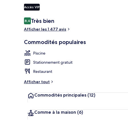
Accès VIP
Suite, au bor
Avis
Très bien
8,4
8,4 sur 10 –
Afficher les 1 477 avis
Commodités populaires
Piscine
Stationnement gratuit
Restaurant
Afficher tout
Commodités principales
(12)
Comme à la maison
(6)