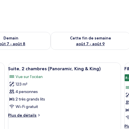
sponibilité pour demain août 7 - août 8
Vérifier la disponibilité pour cette fi
Demain
Cette fin de semaine
oût 7 - août 8
août 7 - août 9
lits, une grande fenêtre avec des rideaux, une chaise en bois et une vue sur 
Afficher
Une chambre d’hôtel avec un grand lit,
A
13
Suite, 2 chambres (Panoramic, King & King)
F
toutes
t
Vue sur l’océan
les
le
8,
123 m²
photos
p
pour
p
4 personnes
ce
c
2 très grands lits
type
t
Wi-Fi gratuit
de
d
Plus
Plus de détails
chambre :
c
de
Suite,
F
détails
Pl
Pl