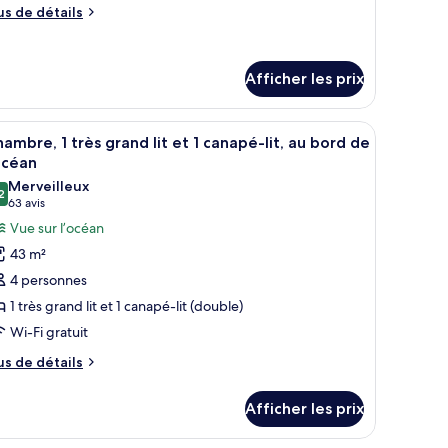
us
us de détails
uite
e
anoramique,
tails
ur
Afficher les prix
ite
hambres
noramique,
on par câble, films payants
fficher
Articles de minibar gratuits, coffre-fort, bure
ambres
14
ambre, 1 très grand lit et 1 canapé-lit, au bord de
outes
océan
s
Merveilleux
2
hotos
9,2 sur 10
(63 avis)
63 avis
our
Vue sur l’océan
e
43 m²
ype
4 personnes
e
1 très grand lit et 1 canapé-lit (double)
hambre :
Wi-Fi gratuit
hambre,
us
us de détails
e
rès
tails
rand
Afficher les prix
ur
t
ambre,