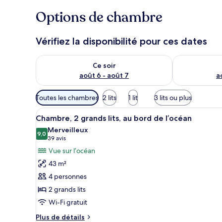
Options de chambre
Vérifiez la disponibilité pour ces dates
Vérifier la disponibilité pour ce soir août 6 - août 7
Vérifier la di
Ce soir
août 6 - août 7
a
Filtres
Toutes les chambres
2 lits
1 lit
3 lits ou plus
disponibles
Afficher
Une chambre d’hôtel avec deux 
pour
10
Chambre, 2 grands lits, au bord de l’océan
toutes
les
Merveilleux
les
9,0
chambres
9,0 sur 10
(39 avis)
39 avis
photos
Vue sur l’océan
pour
43 m²
ce
4 personnes
type
2 grands lits
de
Wi-Fi gratuit
chambre :
Chambre,
Plus
Plus de détails