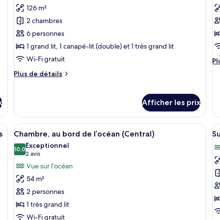
(F&F)
126 m²
photos
p
pour
p
2 chambres
ce
c
6 personnes
type
t
1 grand lit, 1 canapé-lit (double) et 1 très grand lit
de
d
Wi-Fi gratuit
Pl
Pl
chambre :
c
d
Plus
Plus de détails
Suite,
C
dé
de
po
2
a
détails
Ch
chambres,
b
pour
x
Afficher les prix
au
Suite,
au
d
bo
2
bord
l
d
chambres,
 grand lit, offrant une vue sur la mer, d’un balcon avec coin salon et d’un 
Afficher
Chambre, au bord de l’océan (Central) |
A
l’
14
de
(
s
Chambre, au bord de l’océan (Central)
S
au
toutes
t
(C
bord
l’océan
Exceptionnel
les
10,0
le
de
10,0 sur 10
(2 avis)
2 avis
(Gala)
photos
p
l’océan
Vue sur l’océan
(Gala)
pour
p
54 m²
ce
c
2 personnes
type
t
1 très grand lit
de
d
Wi-Fi gratuit
chambre :
c