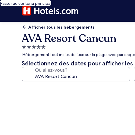
Passer au contenu principal
Afficher tous les hébergements
AVA Resort Cancun
Hébergement
5.0 étoiles
Hébergement tout inclus de luxe sur la plage avec parc aquat
Sélectionnez des dates pour afficher les 
Où allez-vous?
Galerie
de
photos
de
l’hébergement
AVA