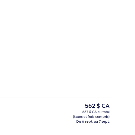
Articles de minibar gratuits, coffre-fo
ateur, soumise par Fall For Your Travels LLC
Le
562 $ CA
prix
687 $ CA au total
actuel
(taxes et frais compris)
térieures, parasols
Chambre, au bord de l’océan (Couples) 
est
Du 6 sept. au 7 sept.
de 562 $ CA