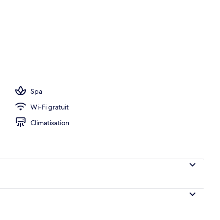
d de l’océan (F&F) | Articles de minibar gratuits, coffre-fort, bureau
Spa
Wi-Fi gratuit
Climatisation