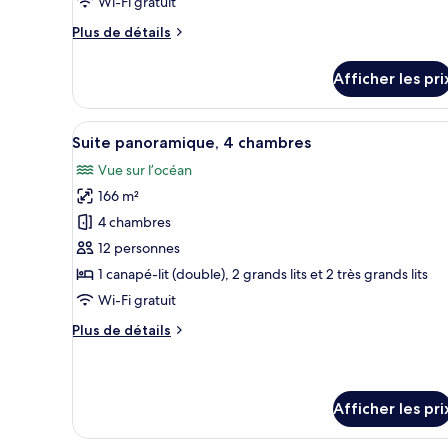
Wi-Fi gratuit
Chambre,
Plus
Plus de détails
1
de
très
détails
Afficher les pri
pour
grand
Chambre,
lit,
1
Afficher
Une chambre d’hôtel avec un gra
accessible
13
très
Suite panoramique, 4 chambres
toutes
aux
grand
Vue sur l’océan
lit,
les
personnes
accessible
166 m²
photos
à
aux
pour
4 chambres
mobilité
personnes
ce
à
réduite,
12 personnes
mobilité
type
au
1 canapé-lit (double), 2 grands lits et 2 très grands lits
réduite,
de
bord
Wi-Fi gratuit
au
chambre :
de
bord
Plus
Plus de détails
Suite
de
l’océan
de
l’océan
panoramique,
détails
4
pour
Suite
chambres
Afficher les pri
panoramique,
4