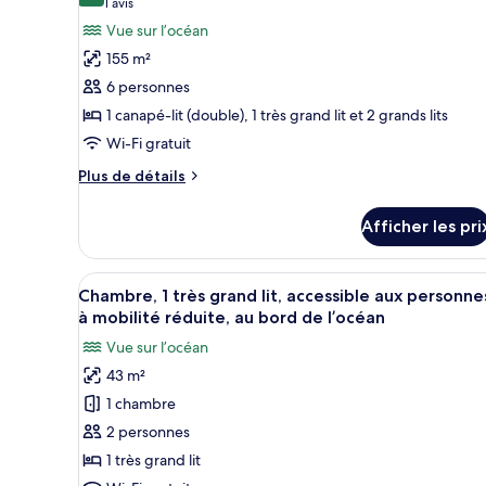
(1 avis)
1 avis
photos
Vue sur l’océan
pour
155 m²
ce
6 personnes
type
1 canapé-lit (double), 1 très grand lit et 2 grands lits
de
Wi-Fi gratuit
chambre :
Suite,
Plus
Plus de détails
au
de
détails
bord
Afficher les pri
pour
de
Suite,
l’océan
au
Afficher
Une chambre d’hôtel dotée d’un
9
bord
(Central)
Chambre, 1 très grand lit, accessible aux personne
toutes
de
à mobilité réduite, au bord de l’océan
l’océan
les
Vue sur l’océan
(Central)
photos
43 m²
pour
1 chambre
ce
type
2 personnes
de
1 très grand lit
chambre :