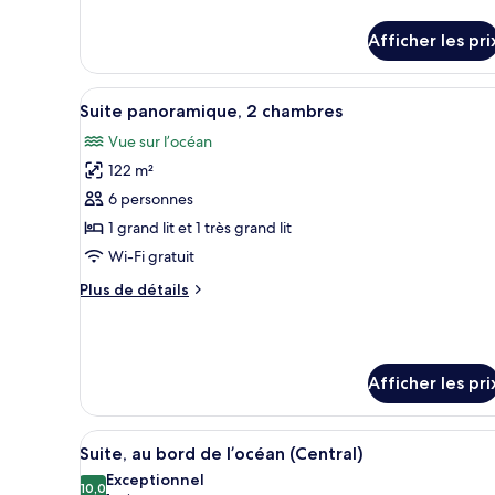
2
de
détails
grands
Afficher les pri
pour
lits,
Chambre,
au
2
Afficher
Une chambre d’hôtel moderne d
16
grands
bord
Suite panoramique, 2 chambres
toutes
lits,
de
Vue sur l’océan
au
les
l’océan
bord
122 m²
photos
de
pour
6 personnes
l’océan
ce
1 grand lit et 1 très grand lit
type
Wi-Fi gratuit
de
Plus
Plus de détails
chambre :
de
Suite
détails
pour
panoramique,
Suite
2
Afficher les pri
panoramique,
chambres
2
chambres
Afficher
Suite, au bord de l’océan (Centr
11
Suite, au bord de l’océan (Central)
toutes
Exceptionnel
les
10,0
10,0 sur 10