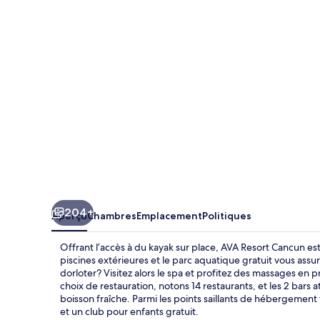
Resort
Cancun
204+
Aperçu
Chambres
Emplacement
Politiques
Offrant l’accès à du kayak sur place, AVA Resort Cancun es
piscines extérieures et le parc aquatique gratuit vous assu
dorloter? Visitez alors le spa et profitez des massages en
choix de restauration, notons 14 restaurants, et les 2 bars a
boisson fraîche. Parmi les points saillants de hébergement t
et un club pour enfants gratuit.