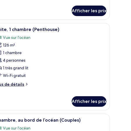
undeck
e
tails
uite
Afficher les prix
ur
F
ndeck
ubles en osier et offrant une vue sur la mer.
fficher
Une chambre d’hôtel dotée d’un grand lit, off
13
ite
ite, 1 chambre (Penthouse)
outes
Vue sur l’océan
s
126 m²
hotos
our
1 chambre
e
4 personnes
ype
1 très grand lit
e
Wi-Fi gratuit
hambre :
us
us de détails
ite,
e
tails
hambre
ur
Afficher les prix
ite,
Penthouse)
hambre
e grande fenêtre donnant sur la mer, un téléviseur à écran plat et un petit co
fficher
Une chambre d’hôtel avec un grand lit, une vue
10
ambre, au bord de l’océan (Couples)
enthouse)
outes
Vue sur l’océan
s