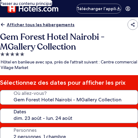
Passer au contenu principal
Télécharger l’appli
Afficher tous les hébergements
Gem Forest Hotel Nairobi -
MGallery Collection
Hébergement
5.0 étoiles
Hôtel en banlieue avec spa, près de l'attrait suivant : Centre commercial
Village Market
Sélectionnez des dates pour afficher les prix
Où allez-vous?
Dates
Personnes