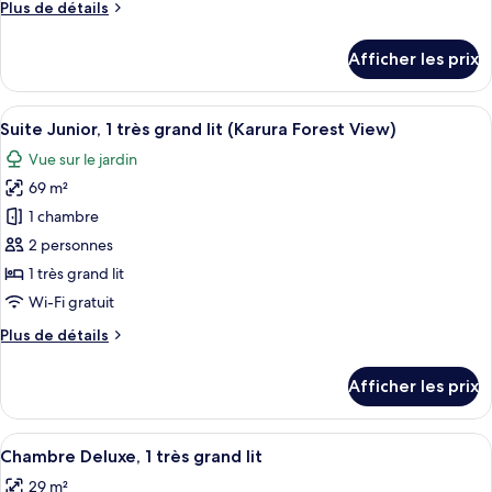
Plus
Plus de détails
chambre :
de
Chambre
détails
Afficher les prix
pour
supérieure,
Chambre
2
supérieure,
Afficher
Une chambre moderne avec un grand li
lits
7
2
Suite Junior, 1 très grand lit (Karura Forest View)
toutes
jumeaux
lits
Vue sur le jardin
jumeaux
les
69 m²
photos
pour
1 chambre
ce
2 personnes
type
1 très grand lit
de
Wi-Fi gratuit
chambre :
Plus
Plus de détails
Suite
de
Junior,
détails
Afficher les prix
1
pour
Suite
très
Junior,
Afficher
Une chambre d’hôtel avec un lit, un ca
grand
9
1
Chambre Deluxe, 1 très grand lit
toutes
lit
très
29 m²
grand