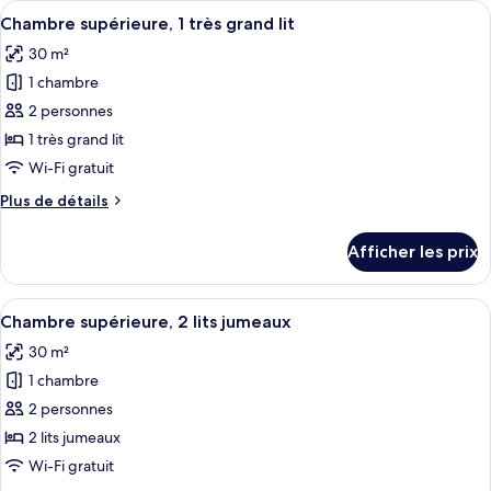
Afficher
Une chambre d’hôtel moderne, dotée d’u
grand
10
1
Chambre supérieure, 1 très grand lit
toutes
lit
très
30 m²
grand
les
(Gem,
lit
1 chambre
photos
Karura
(Gem,
pour
Forest
2 personnes
Karura
ce
view)
Forest
1 très grand lit
view)
type
Wi-Fi gratuit
de
Plus
Plus de détails
chambre :
de
Chambre
détails
Afficher les prix
pour
supérieure,
Chambre
1
supérieure,
Afficher
Une chambre d’hôtel avec un grand lit
très
9
1
Chambre supérieure, 2 lits jumeaux
toutes
grand
très
30 m²
grand
les
lit
lit
1 chambre
photos
pour
2 personnes
ce
2 lits jumeaux
type
Wi-Fi gratuit
de