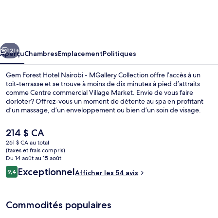
Gem
Forest
Hotel
cédent
Suivant
Nairobi
121+
Aperçu
Chambres
Emplacement
Politiques
-
Gem Forest Hotel Nairobi - MGallery Collection offre l’accès à un
MGallery
toit-terrasse et se trouve à moins de dix minutes à pied d’attraits
comme Centre commercial Village Market. Envie de vous faire
Collection
dorloter? Offrez-vous un moment de détente au spa en profitant
d’un massage, d’un enveloppement ou bien d’un soin de visage.
Goûtez ensuite à la cuisine indienne de Kahani, un des 3 restaurants,
qui sert le dîner et le souper. Parmi les autres points saillants de cet
Le
214 $ CA
hôtel de luxe figurent une piscine extérieure, un bar-salon et un
prix
261 $ CA au total
centre d’entraînement physique.
actuel
(taxes et frais compris)
Extérieur
est
Du 14 août au 15 août
de 214 $ CA
Avis
Exceptionnel
9,4
Afficher les 54 avis
9,4 sur 10 –
Commodités populaires