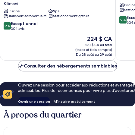
Hotel
Kempins
Kilimani
Piscin
&
Westlan
Statio
Residence,
Piscine
Spa
Transport aéroportuaire
Stationnement gratuit
Nairobi
9.4
Exc
9,4
Arboretum
sur
604 
9.4
Exceptionnel
9,4
Kilimani
10,
sur
304 avis
Exceptio
10,
Le
224 $ CA
604 avis
Exceptionnel,
prix
304 avis
281 $ CA au total
est
(taxes et frais compris)
de
Du 28 août au 29 août
224 $ CA
Consulter des hébergements semblables
Ouvrez une session pour accéder aux réductions et avantages
admissibles. Plus de récompenses pour vivre plus d’aventures!
Ouvrir une session
M’inscrire gratuitement
À propos du quartier