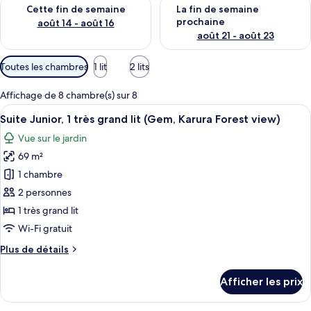
Vérifier la disponibilité pour cette fin de semaine août 14 - aoû
Vérifier la disponibilité pour 
Cette fin de semaine
La fin de semaine
prochaine
août 14 - août 16
août 21 - août 23
Filtres
Toutes les chambres
1 lit
2 lits
disponibles
pour
Affichage de 8 chambre(s) sur 8
les
Afficher
Un salon moderne avec un canapé, une 
5
Suite Junior, 1 très grand lit (Gem, Karura Forest view)
chambres
toutes
Vue sur le jardin
les
69 m²
photos
pour
1 chambre
ce
2 personnes
type
1 très grand lit
de
Wi-Fi gratuit
chambre :
Plus
Plus de détails
Suite
de
Junior,
détails
Afficher les prix
1
pour
Suite
très
Junior,