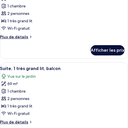
les
(Karura
lit
1 chambre
photos
Forest
(Karura
pour
View)
2 personnes
Forest
ce
View)
1 très grand lit
type
Wi-Fi gratuit
de
Plus
Plus de détails
chambre :
de
Chambre
détails
Afficher les prix
pour
Deluxe,
Chambre
1
Deluxe,
Afficher
Un salon moderne doté d’un grand télé
très
11
1
Suite, 1 très grand lit, balcon
toutes
grand
très
Vue sur le jardin
grand
les
lit
lit
69 m²
photos
pour
1 chambre
ce
2 personnes
type
1 très grand lit
de
Wi-Fi gratuit
chambre :
Plus
Plus de détails
Suite,
de