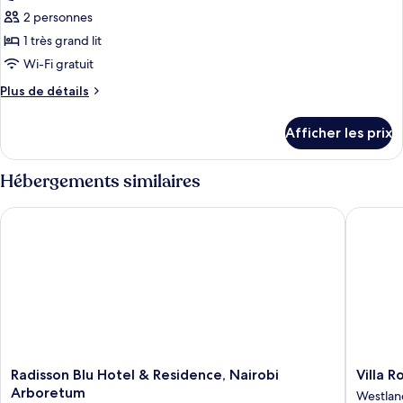
ce
2 personnes
type
1 très grand lit
de
Wi-Fi gratuit
chambre :
Plus
Plus de détails
Chambre
de
supérieure,
détails
Afficher les prix
1
pour
Chambre
très
supérieure,
Hébergements similaires
grand
1
lit
très
Radisson Blu Hotel & Residence, Nairobi Arboretum
Villa Ro
grand
(Forest
lit
View)
(Forest
View)
Radisson
Villa
Radisson Blu Hotel & Residence, Nairobi
Villa 
Blu
Rosa
Arboretum
Westlan