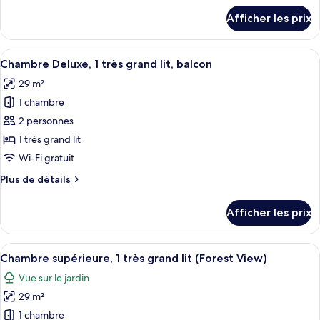
1
détails
Afficher les prix
très
pour
Suite,
grand
1
Afficher
Chambre Deluxe, 1 très grand lit, balc
lit,
6
très
Chambre Deluxe, 1 très grand lit, balcon
toutes
balcon
grand
29 m²
lit,
les
balcon
1 chambre
photos
pour
2 personnes
ce
1 très grand lit
type
Wi-Fi gratuit
de
Plus
Plus de détails
chambre :
de
Chambre
détails
Afficher les prix
pour
Deluxe,
Chambre
1
Deluxe,
Afficher
Une chambre d’hôtel avec un grand lit,
très
5
1
Chambre supérieure, 1 très grand lit (Forest View)
toutes
grand
très
Vue sur le jardin
grand
les
lit,
lit,
29 m²
photos
balcon
balcon
pour
1 chambre