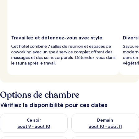
Travaillez et détendez-vous avec style
Divers
Cet hôtel combine 7 salles de réunion et espaces de
Savoure
coworking avec un spa à service complet offrant des
moderne 
massages et des soins corporels. Détendez-vous dans
dans un 
le sauna après le travail.
végétari
Options de chambre
Vérifiez la disponibilité pour ces dates
Vérifier la disponibilité pour ce soir août 9 - août 10
Vérifier la disponibilité pour 
Ce soir
Demain
août 9 - août 10
août 10 - août 11