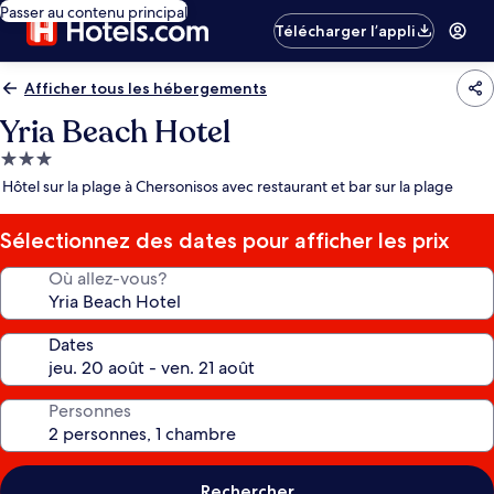
Passer au contenu principal
Télécharger l’appli
Afficher tous les hébergements
Yria Beach Hotel
Hébergement
3.0 étoiles
Hôtel sur la plage à Chersonisos avec restaurant et bar sur la plage
Sélectionnez des dates pour afficher les prix
Où allez-vous?
Dates
Personnes
Rechercher