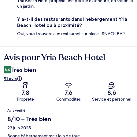
Yria Beach Hotel propose une piscine extérieure, en saison et
un jardin.
Y a-t-il des restaurants dans l’hébergement Yria
Beach Hotel ou à proximité?
Oui, vous trouverez un restaurant sur place : SNACK BAR.
Avis pour Yria Beach Hotel
Avis
Très bien
8,0
91 avis
7,8
7,6
8,6
Propreté
Commodités
Service et personnel
Avis
Avis vérifié
8/10 – Très bien
23 juin 2025
Bonne hébergement mais loin de tout