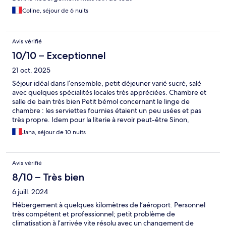
Coline, séjour de 6 nuits
Avis vérifié
10/10 – Exceptionnel
21 oct. 2025
Séjour idéal dans l’ensemble, petit déjeuner varié sucré, salé
avec quelques spécialités locales très appréciées. Chambre et
salle de bain très bien Petit bémol concernant le linge de
chambre : les serviettes fournies étaient un peu usées et pas
très propre. Idem pour la literie à revoir peut-être Sinon,
personnel très à l’écoute et disponible, avec une mention
Jana, séjour de 10 nuits
spéciale pour Katherine 😊
Avis vérifié
8/10 – Très bien
6 juill. 2024
Hébergement à quelques kilomètres de l’aéroport. Personnel
très compétent et professionnel; petit problème de
climatisation à l’arrivée vite résolu avec un changement de