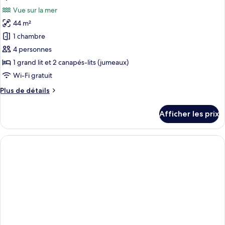
toutes
Vue sur la mer
les
44 m²
photos
pour
1 chambre
ce
4 personnes
type
1 grand lit et 2 canapés-lits (jumeaux)
de
Wi-Fi gratuit
chambre :
Plus
Plus de détails
Apartment
de
Sea
détails
Afficher les prix
View
pour
Apartment
Sea
View