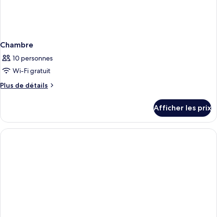
Chambre
10 personnes
Wi-Fi gratuit
Plus
Plus de détails
de
détails
Afficher les prix
pour
Chambre