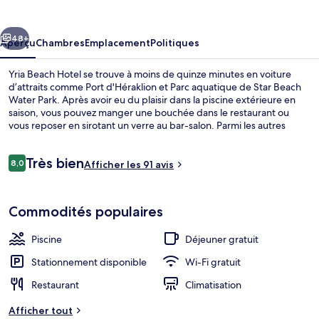
Beach
Hotel
cédent
Suivant
48+
Aperçu
Chambres
Emplacement
Politiques
Yria Beach Hotel se trouve à moins de quinze minutes en voiture
d’attraits comme Port d'Héraklion et Parc aquatique de Star Beach
Water Park. Après avoir eu du plaisir dans la piscine extérieure en
saison, vous pouvez manger une bouchée dans le restaurant ou
vous reposer en sirotant un verre au bar-salon. Parmi les autres
caractéristiques figurent un bar sur la plage, piscine pour enfants et
casse-croûte/charcuterie.
Avis
Très bien
8,0
Afficher les 91 avis
8,0 sur 10 –
Extérieur
Commodités populaires
Piscine
Déjeuner gratuit
Stationnement disponible
Wi-Fi gratuit
Restaurant
Climatisation
Afficher tout