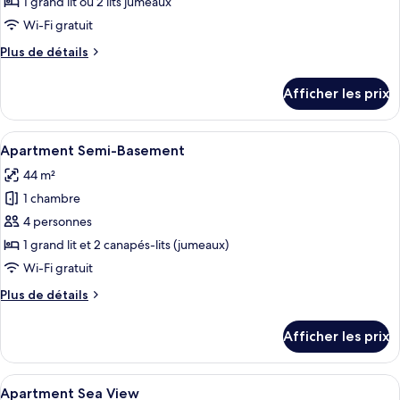
1 grand lit ou 2 lits jumeaux
de
Wi-Fi gratuit
chambre :
Plus
Plus de détails
Chambre
de
Standard
détails
Afficher les prix
double,
pour
Chambre
vue
Standard
Afficher
Une chambre moderne avec un grand lit
sur
14
double,
Apartment Semi-Basement
toutes
la
vue
44 m²
sur
les
mer
la
1 chambre
photos
mer
pour
4 personnes
ce
1 grand lit et 2 canapés-lits (jumeaux)
type
Wi-Fi gratuit
de
Plus
Plus de détails
chambre :
de
Apartment
détails
Afficher les prix
pour
Semi-
Apartment
Basement
Semi-
Afficher
Une chambre d’hôtel moderne équipée d’
16
Basement
Apartment Sea View