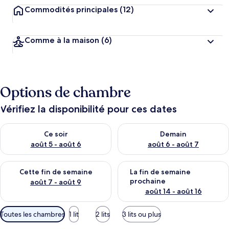
Commodités principales
(12)
Comme à la maison
(6)
Options de chambre
Vérifiez la disponibilité pour ces dates
Vérifier la disponibilité pour ce soir août 5 - août 6
Vérifier la disponibilité pour 
Ce soir
Demain
août 5 - août 6
août 6 - août 7
Vérifier la disponibilité pour cette fin de semaine août 7 - aoû
Vérifier la disponibilité pour 
Cette fin de semaine
La fin de semaine
prochaine
août 7 - août 9
août 14 - août 16
Filtres
Toutes les chambres
1 lit
2 lits
3 lits ou plus
disponibles