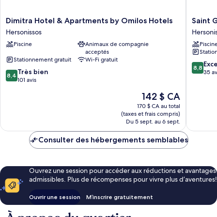
Dimitra
Saint
Dimitra Hotel & Apartments by Omilos Hotels
Saint 
Hotel
George
Hersonissos
Hersoni
&
Gourne
Piscine
Animaux de compagnie
Piscin
Apartments
Bay
acceptés
Statio
by
Hersoni
Stationnement gratuit
Wi-Fi gratuit
Omilos
8.8
Exce
8,8
8.4
Hotels
Très bien
sur
35 av
8,4
sur
Hersonissos
101 avis
10,
10,
Excellen
Le
142 $ CA
Très
35 avis
prix
bien,
170 $ CA au total
est
(taxes et frais compris)
101 avis
de
Du 5 sept. au 6 sept.
142 $ CA
Consulter des hébergements semblables
Ouvrez une session pour accéder aux réductions et avantages
admissibles. Plus de récompenses pour vivre plus d’aventures!
Ouvrir une session
M’inscrire gratuitement