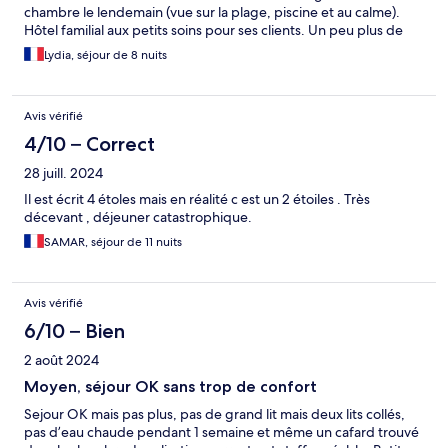
chambre le lendemain (vue sur la plage, piscine et au calme).
Hôtel familial aux petits soins pour ses clients. Un peu plus de
variétés au petit déjeuner serait un plus.
Lydia, séjour de 8 nuits
Avis vérifié
4/10 – Correct
28 juill. 2024
Il est écrit 4 étoles mais en réalité c est un 2 étoiles . Très
décevant , déjeuner catastrophique.
SAMAR, séjour de 11 nuits
Avis vérifié
6/10 – Bien
2 août 2024
Moyen, séjour OK sans trop de confort
Sejour OK mais pas plus, pas de grand lit mais deux lits collés,
pas d’eau chaude pendant 1 semaine et même un cafard trouvé