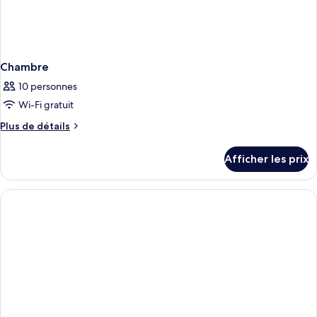
Chambre
10 personnes
Wi-Fi gratuit
Plus
Plus de détails
de
détails
Afficher les prix
pour
Chambre