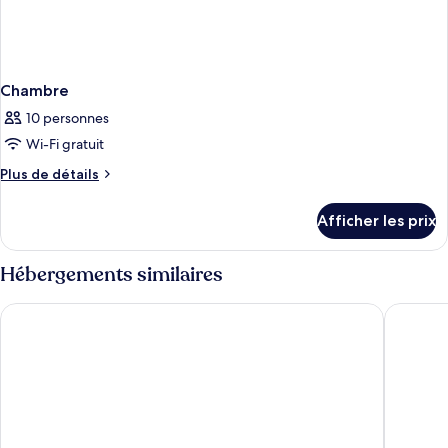
Chambre
10 personnes
Wi-Fi gratuit
Plus
Plus de détails
de
détails
Afficher les prix
pour
Chambre
Hébergements similaires
Dimitra Hotel & Apartments by Omilos Hotels
Saint Ge