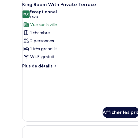
Afficher
King Room With Private Terrace
12
vue
King Room With Private Terrace
toutes
sur
Exceptionnel
la
les
10,0
10,0 sur 10
(1 avis)
1 avis
ville
photos
Vue sur la ville
pour
1 chambre
ce
2 personnes
type
1 très grand lit
de
Wi-Fi gratuit
chambre :
King
Plus
Plus de détails
Room
de
détails
With
pour
Private
King
Terrace
Room
With
Private
Terrace
Afficher les pri