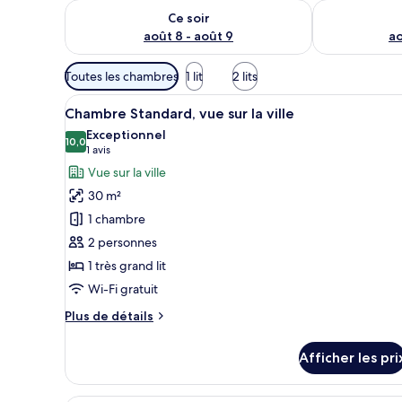
Vérifier la disponibilité pour ce soir août 8 - août 9
Vérifier la di
Ce soir
août 8 - août 9
ao
Filtres
Toutes les chambres
1 lit
2 lits
disponibles
Afficher
Chambre Standard, vue sur la vi
pour
12
Chambre Standard, vue sur la ville
toutes
les
Exceptionnel
les
10,0
chambres
10,0 sur 10
(1 avis)
1 avis
photos
Vue sur la ville
pour
30 m²
ce
1 chambre
type
2 personnes
de
1 très grand lit
chambre :
Chambre
Wi-Fi gratuit
Standard,
Plus
Plus de détails
vue
de
détails
sur
Afficher les pri
pour
la
Chambre
ville
Standard,