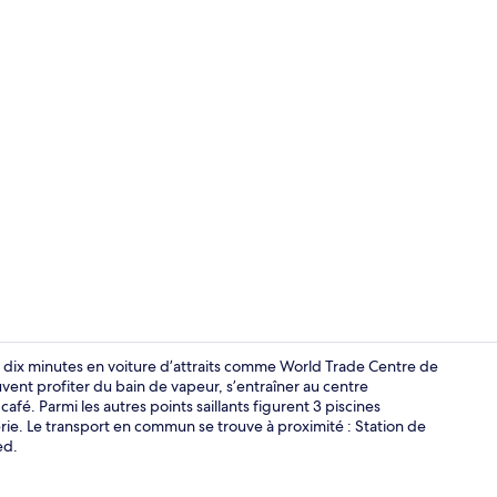
Coffre-fort,
 dix minutes en voiture d’attraits comme World Trade Centre de
ent profiter du bain de vapeur, s’entraîner au centre
. Parmi les autres points saillants figurent 3 piscines
Bouilloire él
rie. Le transport en commun se trouve à proximité : Station de
ed.