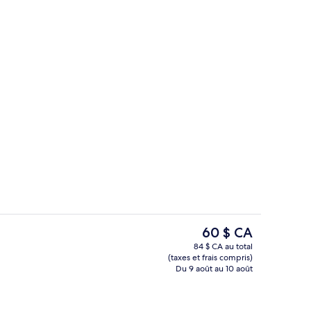
 bureau, espace de travail pour ordinateurs portables
Salle de réunion
Le
60 $ CA
prix
84 $ CA au total
actuel
(taxes et frais compris)
ectrique
Salle d’entraînement
est
Du 9 août au 10 août
de 60 $ CA