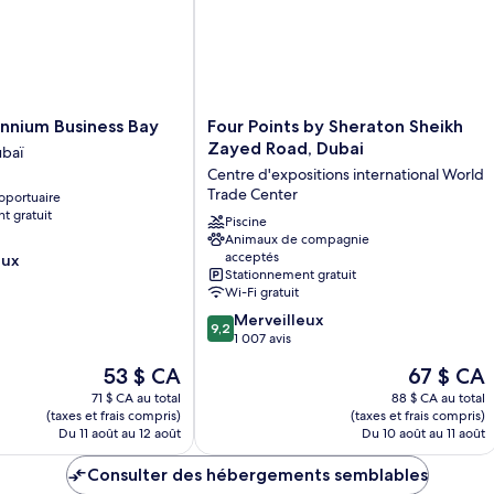
Four
nnium Business Bay
Four Points by Sheraton Sheikh
Points
Zayed Road, Dubai
baï
by
Centre d'expositions international World
Sheraton
Trade Center
oportuaire
Sheikh
t gratuit
Zayed
Piscine
Animaux de compagnie
Road,
acceptés
eux
Dubai
Stationnement gratuit
Centre
Wi-Fi gratuit
d'expositions
9.2
Merveilleux
international
9,2
sur
1 007 avis
World
10,
Trade
Le
Le
53 $ CA
67 $ CA
Merveilleux,
Center
prix
prix
1 007 avis
71 $ CA au total
88 $ CA au total
est
est
(taxes et frais compris)
(taxes et frais compris)
de
de
Du 11 août au 12 août
Du 10 août au 11 août
53 $ CA
67 $ CA
Consulter des hébergements semblables