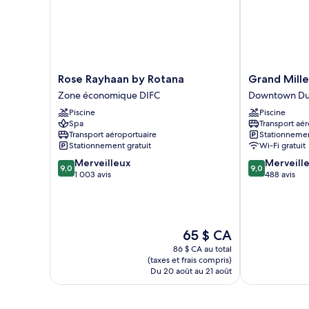
Rose
Grand
Rose Rayhaan by Rotana
Grand Mille
Rayhaan
Millennium
Zone économique DIFC
Downtown Du
by
Business
Piscine
Piscine
Rotana
Bay
Spa
Transport aér
Zone
Downtown
Transport aéroportuaire
Stationnemen
économique
Dubaï
Stationnement gratuit
Wi-Fi gratuit
DIFC
9.0
9.0
Merveilleux
Merveill
9,0
9,0
sur
sur
1 003 avis
488 avis
10,
10,
Merveilleux,
Merveilleux,
1 003 avis
488 avis
Le
65 $ CA
prix
86 $ CA au total
est
(taxes et frais compris)
de
Du 20 août au 21 août
65 $ CA