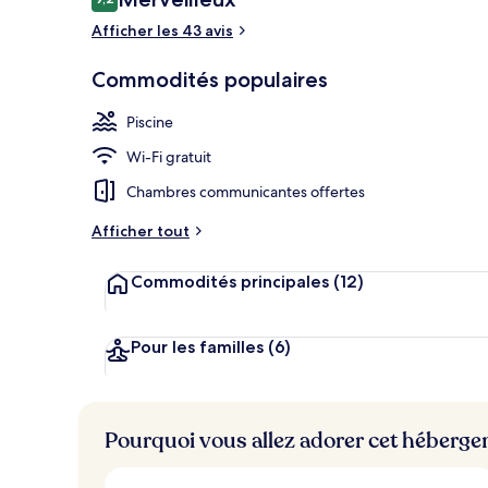
9,2 sur 10 –
Afficher les 43 avis
Suite Prestige
Commodités populaires
Piscine
Wi-Fi gratuit
Chambres communicantes offertes
Afficher tout
Commodités principales
(12)
Pour les familles
(6)
Pourquoi vous allez adorer cet héberg