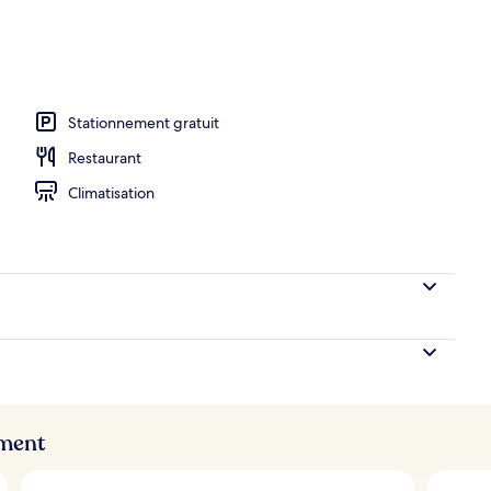
, 1 très grand lit, accès à la piscine | Vue de la chambre
Stationnement gratuit
Restaurant
Climatisation
ement