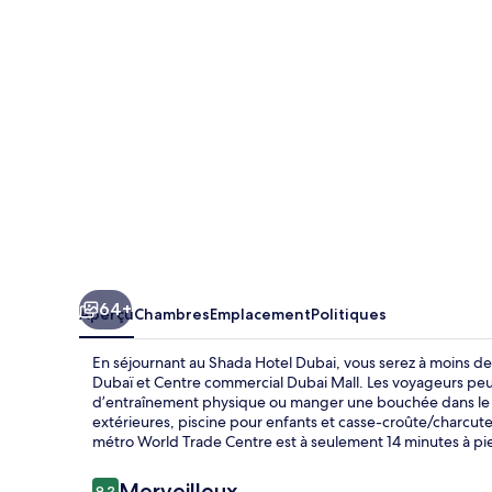
Hotel
Dubai
64+
Aperçu
Chambres
Emplacement
Politiques
En séjournant au Shada Hotel Dubai, vous serez à moins de
Dubaï et Centre commercial Dubai Mall. Les voyageurs peuv
d’entraînement physique ou manger une bouchée dans le café
extérieures, piscine pour enfants et casse-croûte/charcute
métro World Trade Centre est à seulement 14 minutes à pi
Avis
Merveilleux
9,2