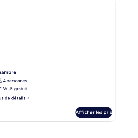
a piscine | Piscine privée
hambre
4 personnes
Wi-Fi gratuit
us
us de détails
e
tails
Afficher les prix
ur
hambre