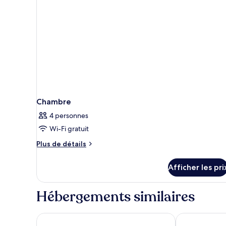
Chambre
4 personnes
Wi-Fi gratuit
Plus
Plus de détails
de
détails
Afficher les pri
pour
Chambre
Hébergements similaires
Rose Rayhaan by Rotana
Grand Millen