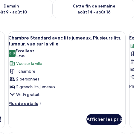
sponibilité pour demain août 9 - août 10
Vérifier la disponibilité pour cette fi
Demain
Cette fin de semaine
ût 9 - août 10
août 14 - août 16
lle | Coffre-fort, bureau, espace de travail pour ordinateurs portables
Afficher
Chambre Standard avec lits jumeaux, Plu
A
12
Chambre Standard avec lits jumeaux, Plusieurs lits,
Ex
toutes
t
fumeur, vue sur la ville
les
le
Excellent
8,8
photos
p
8,8 sur 10
(3 avis)
3 avis
pour
p
Vue sur la ville
ce
c
1 chambre
type
t
2 personnes
de
d
Pl
Pl
2 grands lits jumeaux
chambre :
c
d
Wi-Fi gratuit
Chambre
E
dé
po
Standard
S
Plus
Plus de détails
Ex
de
avec
Su
détails
lits
x
Afficher les prix
pour
jumeaux,
Chambre
Plusieurs
Standard