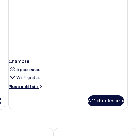
Chambre
5 personnes
Wi-Fi gratuit
Plus
Plus de détails
de
détails
x
Afficher les prix
pour
Chambre
nium Business Bay
Four Points by Sheraton Sheikh Zaye