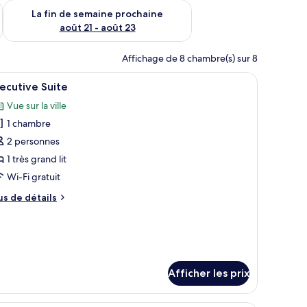
n de semaine août 14 - août 16
Vérifier la disponibilité pour la fin de semaine prochaine août
La fin de semaine prochaine
août 21 - août 23
Affichage de 8 chambre(s) sur 8
sieurs lits, fumeur, vue sur la ville | Coffre-fort, bureau, espace de travail
fficher
Executive Suite | Coffre-fort, bureau, espace 
14
ecutive Suite
outes
Vue sur la ville
s
1 chambre
hotos
our
2 personnes
e
1 très grand lit
ype
Wi-Fi gratuit
e
us
us de détails
hambre :
e
xecutive
tails
ur
uite
ecutive
ite
Afficher les prix