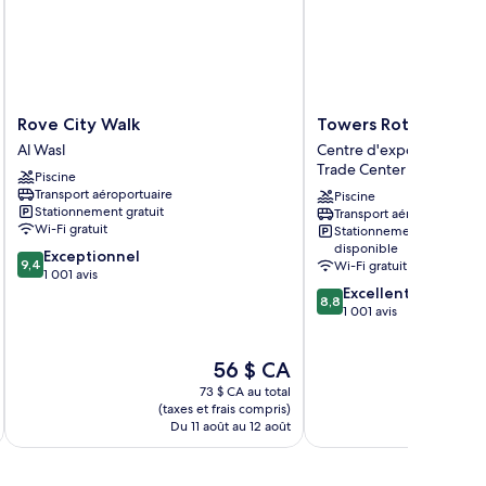
Rove
Towers
Rove City Walk
Towers Rotana
City
Rotana
Al Wasl
Centre d'expositions int
Walk
Centre
Trade Center
Piscine
Al
d'expositions
Transport aéroportuaire
Piscine
Wasl
international
Stationnement gratuit
Transport aéroportuaire
World
Wi-Fi gratuit
Stationnement
Trade
disponible
9.4
Exceptionnel
Center
9,4
Wi-Fi gratuit
sur
1 001 avis
8.8
Excellent
10,
8,8
sur
1 001 avis
Exceptionnel,
10,
1 001 avis
Excellent,
Le
56 $ CA
1 001 avis
prix
73 $ CA au total
est
(taxes et frais compris)
(taxe
de
Du 11 août au 12 août
Du 
56 $ CA