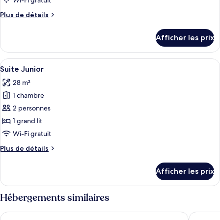
de
Wi-Fi gratuit
chambre :
Plus
Plus de détails
Chambre
de
détails
familiale
Afficher les prix
pour
Chambre
familiale
Afficher
Une chambre avec un plafond en pente, 
16
Suite Junior
toutes
28 m²
les
1 chambre
photos
pour
2 personnes
ce
1 grand lit
type
Wi-Fi gratuit
de
Plus
Plus de détails
chambre :
de
Suite
détails
Afficher les prix
pour
Junior
Suite
Junior
Hébergements similaires
pentahotel Brussels City Centre
a&o Brus