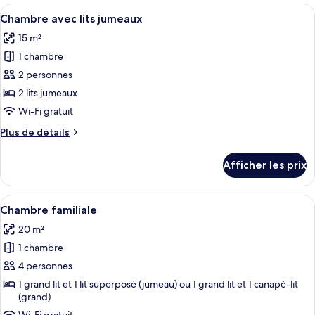
simple
Afficher
Une chambre d’hôtel avec deux lits, un
12
Chambre avec lits jumeaux
toutes
15 m²
les
1 chambre
photos
pour
2 personnes
ce
2 lits jumeaux
type
Wi-Fi gratuit
de
Plus
Plus de détails
chambre :
de
Chambre
détails
Afficher les prix
pour
avec
Chambre
lits
avec
Afficher
Une chambre avec un lit superposé, une
jumeaux
20
lits
Chambre familiale
toutes
jumeaux
20 m²
les
1 chambre
photos
pour
4 personnes
ce
1 grand lit et 1 lit superposé (jumeau) ou 1 grand lit et 1 canapé-lit
(grand)
type