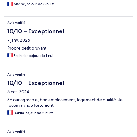
du quotidien de la vie nocturne. Il n’y avait pas d’équipement
Marine, séjour de 3 nuits
(pas d’armoire une simple barre avec 4 cintres, une serviette par
personne, pas de tv, pas de frigo, pas de nettoyage quotidien)
Les commerces sont à proximité ce qui est positif ainsi que le
Avis vérifié
métro.
10/10 – Exceptionnel
7 janv. 2026
Propre petit bruyant
Rachelle, séjour de 1 nuit
Avis vérifié
10/10 – Exceptionnel
6 oct. 2024
Séjour agréable, bon emplacement, logement de qualité. Je
recommande fortement
Dahlia, séjour de 2 nuits
Avis vérifié