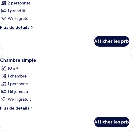
pour
2 personnes
ce
1 grand lit
type
Wi-Fi gratuit
de
Plus
Plus de détails
chambre :
de
Double
détails
Afficher les prix
pour
Room
Double
Small
Room
Afficher
Une chambre moderne et compacte, équi
11
Small
Chambre simple
toutes
10 m²
les
1 chambre
photos
pour
1 personne
ce
1 lit jumeau
type
Wi-Fi gratuit
de
Plus
Plus de détails
chambre :
de
Chambre
détails
Afficher les prix
pour
simple
Chambre