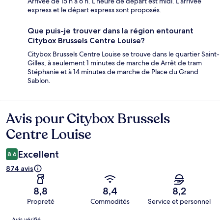
Arrivée de 15 h à 6 h. L’heure de départ est midi. L’arrivée
express et le départ express sont proposés.
Que puis-je trouver dans la région entourant
Citybox Brussels Centre Louise?
Citybox Brussels Centre Louise se trouve dans le quartier Saint-
Gilles, à seulement 1 minutes de marche de Arrêt de tram
Stéphanie et à 14 minutes de marche de Place du Grand
Sablon.
Avis pour Citybox Brussels
Avis
Centre Louise
Excellent
8,6
874 avis
8,8
8,4
8,2
Propreté
Commodités
Service et personnel
Avis
Avis vérifié