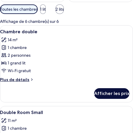
Filtres
Toutes les chambres
1 lit
2 lits
disponibles
pour
Affichage de 6 chambre(s) sur 6
les
Afficher
Chambre double | Bureau, espace de t
18
Chambre double
chambres
toutes
14 m²
les
1 chambre
photos
pour
2 personnes
ce
1 grand lit
type
Wi-Fi gratuit
de
Plus
Plus de détails
chambre :
de
Chambre
détails
Afficher les prix
pour
double
Chambre
double
Afficher
Une chambre d’hôtel comprenant un lit,
13
Double Room Small
toutes
11 m²
les
1 chambre
photos