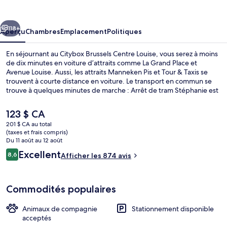
Brussels
Centre
cédent
Suivant
Louise
118+
Aperçu
Chambres
Emplacement
Politiques
En séjournant au Citybox Brussels Centre Louise, vous serez à moins
de dix minutes en voiture d’attraits comme La Grand Place et
Avenue Louise. Aussi, les attraits Manneken Pis et Tour & Taxis se
trouvent à courte distance en voiture. Le transport en commun se
trouve à quelques minutes de marche : Arrêt de tram Stéphanie est
à quelques pas et Arrêt de tram Faider se trouve à 5 minutes.
Le
123 $ CA
prix
201 $ CA au total
actuel
(taxes et frais compris)
Cuisine partagée
est
Du 11 août au 12 août
de 123 $ CA
Avis
Excellent
8,6
Afficher les 874 avis
8,6 sur 10 –
Commodités populaires
Animaux de compagnie
Stationnement disponible
acceptés