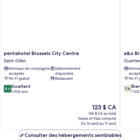
pentahotel
a&o
pentahotel Brussels City Centre
a&o Br
Brussels
Brussel
Saint-Gilles
Quartie
City
Centru
Animaux de compagnie
Stationnement
Anima
Centre
Quartier
acceptés
disponible
accep
Saint-
Nord
Wi-Fi gratuit
Restaurant
Wi-Fi 
Gilles
8.6
7.6
Excellent
Bie
8,6
7,6
sur
sur
1 006 avis
1 012
10,
10,
Excellent,
Bien,
Le
123 $ CA
1 006 avis
1 012 avi
prix
146 $ CA au total
est
(taxes et frais compris)
de
Du 16 août au 17 août
123 $ CA
Consulter des hébergements semblables