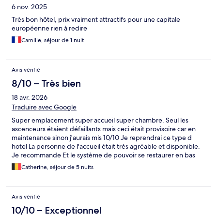
6 nov. 2025
Très bon hôtel, prix vraiment attractifs pour une capitale
européenne rien à redire
Camille, séjour de 1 nuit
Avis vérifié
8/10 – Très bien
18 avr. 2026
Traduire avec Google
Super emplacement super accueil super chambre. Seul les
ascenceurs étaient défaillants mais ceci était provisoire car en
maintenance sinon j'aurais mis 10/10 Je reprendrai ce type d
hotel La personne de l'accueil était très agréable et disponible.
Je recommande Et le système de pouvoir se restaurer en bas
était aussi très bien venu et très bien organisé. Bravo
Catherine, séjour de 5 nuits
Avis vérifié
10/10 – Exceptionnel