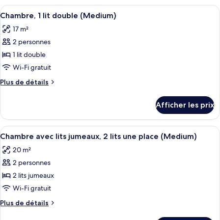
avec
avec
Afficher
Une chambre d’hôtel avec un lit, deux 
lits
8
lits
Chambre, 1 lit double (Medium)
toutes
jumeaux,
jumeaux,
17 m²
2
les
2
lits
2 personnes
photos
lits
jumeaux
pour
1 lit double
jumeaux
(large)
ce
Wi-Fi gratuit
(large)
type
Plus
Plus de détails
de
de
chambre :
détails
Afficher les prix
pour
Chambre,
Chambre,
1
1
Afficher
Une chambre d’hôtel avec un grand lit,
lit
6
lit
Chambre avec lits jumeaux, 2 lits une place (Medium)
toutes
double
double
20 m²
(Medium)
les
(Medium)
2 personnes
photos
pour
2 lits jumeaux
ce
Wi-Fi gratuit
type
Plus
Plus de détails
de
de
détails