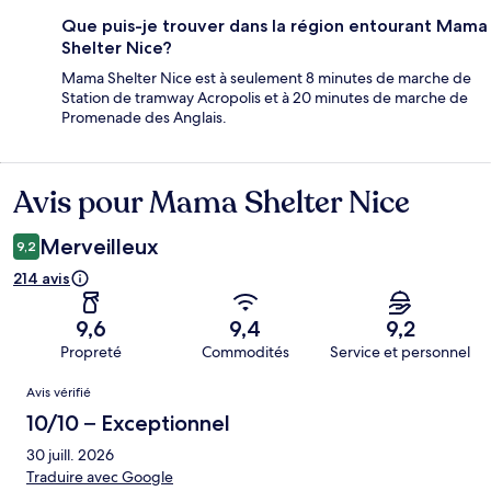
Que puis-je trouver dans la région entourant Mama
Shelter Nice?
Mama Shelter Nice est à seulement 8 minutes de marche de
Station de tramway Acropolis et à 20 minutes de marche de
Promenade des Anglais.
Avis pour Mama Shelter Nice
Avis
Merveilleux
9,2
214 avis
9,6
9,4
9,2
Propreté
Commodités
Service et personnel
Avis
Avis vérifié
10/10 – Exceptionnel
30 juill. 2026
Traduire avec Google