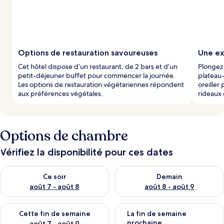
Options de restauration savoureuses
Une ex
Cet hôtel dispose d’un restaurant, de 2 bars et d’un
Plongez 
petit-déjeuner buffet pour commencer la journée.
plateau-
Les options de restauration végétariennes répondent
oreiller
aux préférences végétales.
rideaux 
Options de chambre
Vérifiez la disponibilité pour ces dates
Vérifier la disponibilité pour ce soir août 7 - août 8
Vérifier la disponibilité pour 
Ce soir
Demain
août 7 - août 8
août 8 - août 9
Vérifier la disponibilité pour cette fin de semaine août 7 - aoû
Vérifier la disponibilité pour 
Cette fin de semaine
La fin de semaine
prochaine
août 7 - août 9