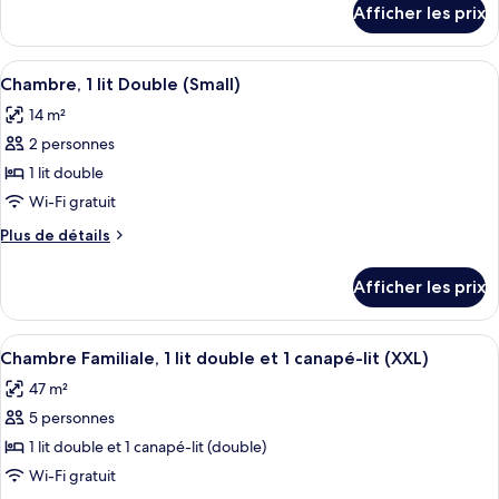
chambre :
Afficher les prix
pour
Chambre
Chambre
avec
avec
Afficher
Une chambre d’hôtel avec un grand lit, 
lits
6
lits
Chambre, 1 lit Double (Small)
toutes
jumeaux,
jumeaux,
14 m²
2
les
2
lits
2 personnes
photos
lits
une
pour
1 lit double
une
place
ce
(Medium)
Wi-Fi gratuit
place
type
(Medium)
Plus
Plus de détails
de
de
chambre :
détails
Afficher les prix
pour
Chambre,
Chambre,
1
1
Afficher
Une chambre d’hôtel avec un lit, un b
lit
8
lit
Chambre Familiale, 1 lit double et 1 canapé-lit (XXL)
toutes
Double
Double
47 m²
(Small)
les
(Small)
5 personnes
photos
pour
1 lit double et 1 canapé-lit (double)
ce
Wi-Fi gratuit