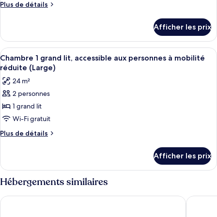
type
Plus
Plus de détails
de
de
chambre :
détails
Afficher les prix
pour
Chambre
Chambre
Familiale,
Familiale,
Afficher
Chambre 1 grand lit, accessible aux pe
1
6
1
Chambre 1 grand lit, accessible aux personnes à mobilité
toutes
lit
lit
réduite (Large)
double
les
double
24 m²
et
photos
et
1
2 personnes
pour
1
canapé-
1 grand lit
ce
lit
canapé-
(XXL)
type
Wi-Fi gratuit
lit
de
(XXL)
Plus
Plus de détails
chambre :
de
détails
Chambre
Afficher les prix
pour
1
Chambre
grand
1
Hébergements similaires
lit,
grand
lit,
accessible
Nice Pam Hotel
NH Nice
accessible
aux
aux