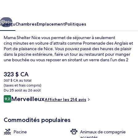
Shelter
Nice
cédent
Suivant
90+
Aperçu
Chambres
Emplacement
Politiques
Mama Shelter Nice vous permet de séjourner à seulement
cinq minutes en voiture d’attraits comme Promenade des Anglais et
Port de plaisance de Nice. Vous pouvez passé des heures de plaisir
dans la piscine extérieure, faire un tour au restaurant pour manger
une bouchée ou vous reposer en sirotant un verre dans l’un des 2
bars-salons. Aussi, les attraits Centre commercial Nicetoile et Place
Masséna se trouvent à seulement 5 minutes en voiture. Le transport
Le
323 $ CA
en commun se trouve à quelques minutes de marche : Station de
prix
367 $ CA au total
tramway Acropolis se trouve à 8 minutes et Station de tramway
actuel
(taxes et frais compris)
Garibaldi est à 11 minutes.
Piscine extérieure, accès possible de 9 
est
Du 25 août au 26 août
de 323 $ CA
Avis
Merveilleux
9,2
Afficher les 214 avis
9,2 sur 10 –
Commodités populaires
Piscine
Animaux de compagnie
acceptés