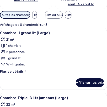
août 14 - août 16
Filtres
Toutes les chambres
1 lit
3 lits ou plus
2 lits
disponibles
pour
Affichage de 8 chambre(s) sur 8
les
Afficher
Une chambre d’hôtel avec un lit, une ar
5
Chambre, 1 grand lit (Large)
chambres
toutes
21 m²
les
1 chambre
photos
pour
2 personnes
ce
1 grand lit
type
Wi-Fi gratuit
de
Plus
Plus de détails
chambre :
de
Chambre,
détails
Afficher les prix
pour
1
Chambre,
grand
1
Afficher
Une chambre d’hôtel avec deux lits, un
lit
8
grand
Chambre Triple, 3 lits jumeaux (Large)
toutes
(Large)
lit
22 m²
(Large)
les