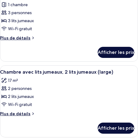
1 chambre
photos
pour
3 personnes
ce
3 lits jumeaux
type
Wi-Fi gratuit
de
Plus
Plus de détails
chambre :
de
Chambre
détails
Afficher les prix
pour
Triple,
Chambre
3
Triple,
Afficher
Une chambre d’hôtel avec un lit, une 
lits
7
3
Chambre avec lits jumeaux, 2 lits jumeaux (large)
toutes
jumeaux
lits
17 m²
jumeaux
les
(Large)
(Large)
2 personnes
photos
pour
2 lits jumeaux
ce
Wi-Fi gratuit
type
Plus
Plus de détails
de
de
chambre :
détails
Afficher les prix
pour
Chambre
Chambre