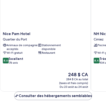
personnes
personnes
à
à
mobilité
mobilité
réduite
réduite
(Large)
(Large)
Nice
NH
Nice Pam Hotel
NH Ni
Pam
Nice
Quartier du Port
Cimiez
Hotel
Cimiez
Animaux de compagnie
Stationnement
Piscin
Quartier
acceptés
disponible
du
Wi-Fi gratuit
Restaurant
Wi-Fi 
Port
8.6
8.4
Excellent
Trè
8,6
8,4
sur
sur
176 avis
934 a
10,
10,
Excellent,
Très
Le
248 $ CA
176 avis
bien,
prix
284 $ CA au total
934 avis
est
(taxes et frais compris)
de
Du 23 août au 24 août
248 $ CA
Consulter des hébergements semblables