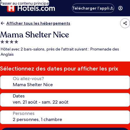
Passer au contenu principal
Télécharger l’appli
Afficher tous les hébergements
Mama Shelter Nice
Hébergement
4.0 étoiles
Hôtel avec 2 bars-salons, près de l'attrait suivant : Promenade des
Anglais
Sélectionnez des dates pour afficher les prix
Où allez-vous?
Dates
Personnes