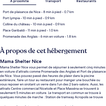
À proximité
Transport
Restaurants
Port de plaisance de Nice
- 8 min à pied
- 0.7 km
Port Lympia
- 10 min à pied
- 0.9 km
Colline du château
- 10 min à pied
- 0.9 km
Place Garibaldi
- 11 min à pied
- 1.0 km
Promenade des Anglais
- 6 min en voiture
- 1.8 km
À propos de cet hébergement
Mama Shelter Nice
Mama Shelter Nice vous permet de séjourner à seulement cinq minutes
en voiture d’attraits comme Promenade des Anglais et Port de plaisance
de Nice. Vous pouvez passé des heures de plaisir dans la piscine
extérieure, faire un tour au restaurant pour manger une bouchée ou
vous reposer en sirotant un verre dans l’un des 2 bars-salons. Aussi, les
attraits Centre commercial Nicetoile et Place Masséna se trouvent à
seulement 5 minutes en voiture. Le transport en commun se trouve à
quelques minutes de marche : Station de tramway Acropolis se trouve
à 8 minutes et Station de tramway Garibaldi est à 11 minutes.