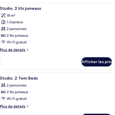
chambre
1
Afficher
Une chambre d’hôtel moderne, équipée d
5
chambre
Studio, 2 lits jumeaux
toutes
18 m²
les
1 chambre
photos
pour
2 personnes
ce
2 lits jumeaux
type
Wi-Fi gratuit
de
Plus
Plus de détails
chambre :
de
Studio,
détails
Afficher les prix
pour
2
Studio,
lits
2
Afficher
Une chambre d’hôtel avec deux lits, un
jumeaux
10
lits
Studio, 2 Twin Beds
toutes
jumeaux
2 personnes
les
2 lits jumeaux
photos
pour
Wi-Fi gratuit
ce
Plus
Plus de détails
type
de