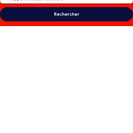
Rechercher
Galerie
de
photos
de
l’hébergement