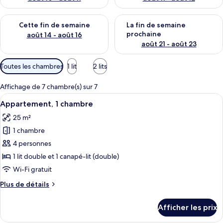
Vérifier la disponibilité pour cette fin de semaine août 14 - aoû
Vérifier la disponibilité pour 
Cette fin de semaine
La fin de semaine
prochaine
août 14 - août 16
août 21 - août 23
Filtres
Toutes les chambres
1 lit
2 lits
disponibles
pour
Affichage de 7 chambre(s) sur 7
les
Afficher
Un lit bien fait, avec du linge de lit 
7
Appartement, 1 chambre
chambres
toutes
25 m²
les
1 chambre
photos
pour
4 personnes
ce
1 lit double et 1 canapé-lit (double)
type
Wi-Fi gratuit
de
Plus
Plus de détails
chambre :
de
Appartement,
détails
Afficher les prix
pour
1
Appartement,