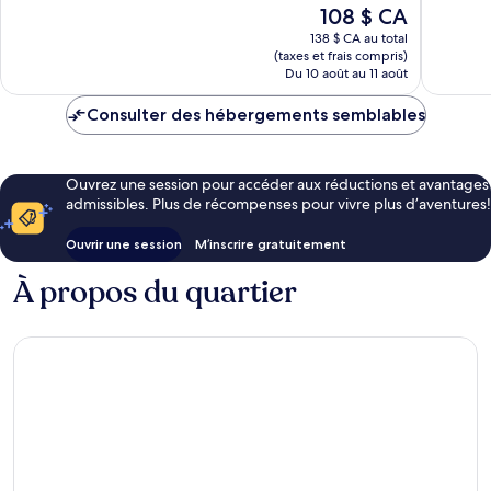
Exceptionnel,
Le
108 $ CA
Merveill
38 avis
prix
370 avis
138 $ CA au total
est
(taxes et frais compris)
de
Du 10 août au 11 août
108 $ CA
Consulter des hébergements semblables
Ouvrez une session pour accéder aux réductions et avantages
admissibles. Plus de récompenses pour vivre plus d’aventures!
Ouvrir une session
M’inscrire gratuitement
À propos du quartier