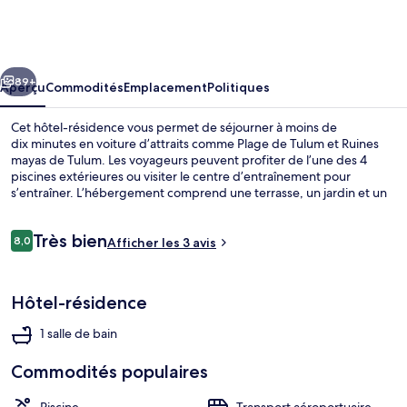
Monkey
Lifestyle
cédent
Suivant
89+
Aperçu
Commodités
Emplacement
Politiques
Cet hôtel-résidence vous permet de séjourner à moins de
dix minutes en voiture d’attraits comme Plage de Tulum et Ruines
mayas de Tulum. Les voyageurs peuvent profiter de l’une des 4
piscines extérieures ou visiter le centre d’entraînement pour
s’entraîner. L’hébergement comprend une terrasse, un jardin et un
téléviseur connecté.
Avis
Très bien
8,0
Afficher les 3 avis
8,0 sur 10 –
Terrasse sur le toit
Hôtel-résidence
1 salle de bain
Commodités populaires