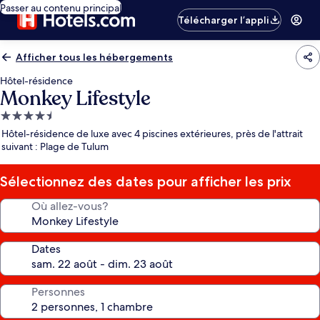
Passer au contenu principal
Télécharger l’appli
Afficher tous les hébergements
Hôtel-résidence
Monkey Lifestyle
Hébergement
4.5 étoiles
Hôtel-résidence de luxe avec 4 piscines extérieures, près de l'attrait
suivant : Plage de Tulum
Sélectionnez des dates pour afficher les prix
Où allez-vous?
Dates
Personnes