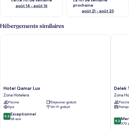
Cette fin de semaine
La fin de semaine
prochaine
août 14 - août 16
août 21 - août 23
Hébergements similaires
Hotel Qamar Lux
Delek Tu
Hotel
Delek
Hotel Qamar Lux
Delek 
Qamar
Tulum
Zona Hotelera
Zona Ho
Lux
Zona
Piscine
Déjeuner gratuit
Piscin
Zona
Hoteler
Spa
Wi-Fi gratuit
Transp
Hotelera
9.4
Exceptionnel
9,4
9.2
Mer
sur
38 avis
9,2
sur
370 a
10,
10,