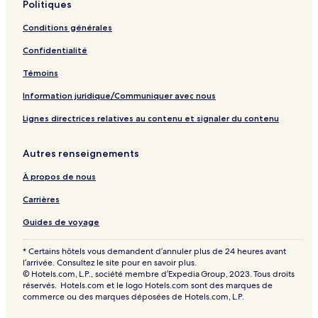
Politiques
n
p
t
a
Conditions générales
l
g
a
e
Confidentialité
p
a
Témoins
g
Information juridique/Communiquer avec nous
e
Lignes directrices relatives au contenu et signaler du contenu
Autres renseignements
À propos de nous
Carrières
Guides de voyage
* Certains hôtels vous demandent d’annuler plus de 24 heures avant
l’arrivée. Consultez le site pour en savoir plus.
© Hotels.com, L.P., société membre d’Expedia Group, 2023. Tous droits
réservés. Hotels.com et le logo Hotels.com sont des marques de
commerce ou des marques déposées de Hotels.com, L.P.