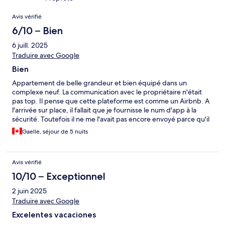
Avis
Avis vérifié
6/10 – Bien
6 juill. 2025
Traduire avec Google
Bien
Appartement de belle grandeur et bien équipé dans un
complexe neuf. La communication avec le propriétaire n'était
pas top. Il pense que cette plateforme est comme un Airbnb. A
l'arrivée sur place, il fallait que je fournisse le num d'app à la
sécurité. Toutefois il ne me l'avait pas encore envoyé parce qu'il
fallait que je paye des frais de 600 pesos mex pour le menage
Gaelle, séjour de 5 nuits
en plus de ceux payés sur Hotel.com sur une plateforme
internet qui ne fonctionnait pas. J'ai perdu 1h sur place pour
pouvoir avoir accès à l'appartement. L'appartement était ok,
Avis vérifié
mais les murs en carton nous permettaient d'entendre les
voisins même quand ils étaient aux toilettes... L'appartement
10/10 – Exceptionnel
était propre, mais quelques araignée et toiles d'araignés sont
2 juin 2025
notables à divers endroits. Magnifique piscine et bon gym. Vous
pouvez louer des vélo pour 300$ pesos la journée sur place,
Traduire avec Google
mais vous pouvez en avoir pour la moitié du prix dans la ville.
Excelentes vacaciones