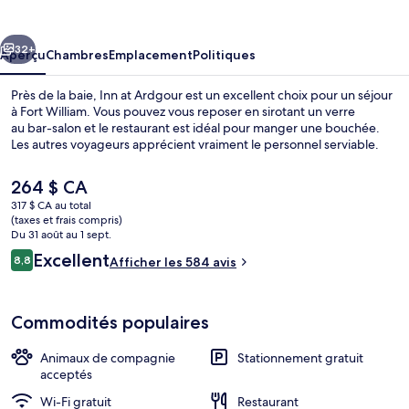
at
Ardgour
cédent
Suivant
32+
Aperçu
Chambres
Emplacement
Politiques
Près de la baie, Inn at Ardgour est un excellent choix pour un séjour
à Fort William. Vous pouvez vous reposer en sirotant un verre
au bar-salon et le restaurant est idéal pour manger une bouchée.
Les autres voyageurs apprécient vraiment le personnel serviable.
Le
264 $ CA
prix
317 $ CA au total
actuel
(taxes et frais compris)
est
Du 31 août au 1 sept.
Extérieur
de 264 $ CA
Avis
Excellent
8,8
Afficher les 584 avis
8,8 sur 10 –
Commodités populaires
Animaux de compagnie
Stationnement gratuit
acceptés
Wi-Fi gratuit
Restaurant