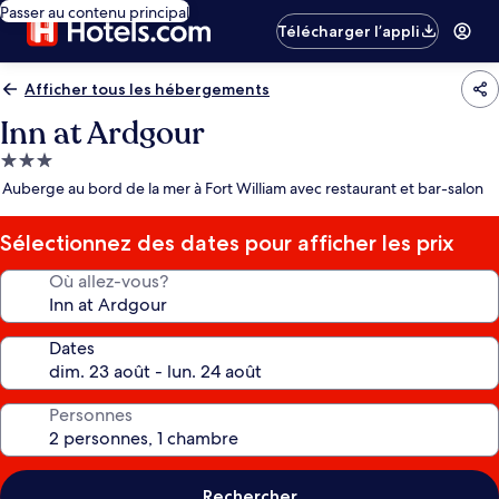
Passer au contenu principal
Télécharger l’appli
Afficher tous les hébergements
Inn at Ardgour
Hébergement
3.0 étoiles
Auberge au bord de la mer à Fort William avec restaurant et bar-salon
Sélectionnez des dates pour afficher les prix
Où allez-vous?
Dates
Personnes
Rechercher