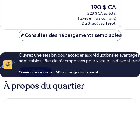
10,
10,
Le
190 $ CA
Bien,
Excellen
prix
1 343 avis
1 008 av
228 $ CA au total
est
(taxes et frais compris)
de
Du 31 août au 1 sept.
190 $ CA
Consulter des hébergements semblables
Ouvrez une session pour accéder aux réductions et avantages
admissibles. Plus de récompenses pour vivre plus d’aventures!
Ouvrir une session
M’inscrire gratuitement
À propos du quartier