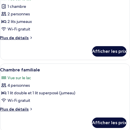
les
1 chambre
photos
pour
2 personnes
ce
2 lits jumeaux
type
Wi-Fi gratuit
de
Plus
Plus de détails
chambre :
de
Chambre
détails
Afficher les prix
pour
Standard,
Chambre
2
Standard,
Afficher
Un lit superposé avec une couverture 
lits
10
2
Chambre familiale
toutes
jumeaux
lits
Vue sur le lac
jumeaux
les
4 personnes
photos
pour
1 lit double et 1 lit superposé (jumeau)
ce
Wi-Fi gratuit
type
Plus
Plus de détails
de
de
chambre :
détails
Afficher les prix
pour
Chambre
Chambre