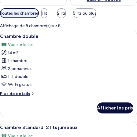
Filtres
Toutes les chambres
1 lit
2 lits
3 lits ou plus
disponibles
pour
Affichage de 5 chambre(s) sur 5
les
Afficher
Un lit bien fait, avec une couverture à
11
Chambre double
chambres
toutes
Vue sur le lac
les
14 m²
photos
pour
1 chambre
ce
2 personnes
type
1 lit double
de
Wi-Fi gratuit
chambre :
Plus
Plus de détails
Chambre
de
double
détails
Afficher les prix
pour
Chambre
double
Afficher
Un lit double avec une couvre-lit à car
10
Chambre Standard, 2 lits jumeaux
toutes
Vue sur le lac