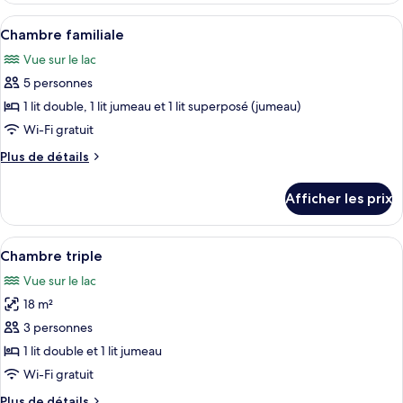
familiale
familiale
Afficher
Une chambre d’hôtel avec un lit, deux
9
Chambre familiale
toutes
Vue sur le lac
les
5 personnes
photos
pour
1 lit double, 1 lit jumeau et 1 lit superposé (jumeau)
ce
Wi-Fi gratuit
type
Plus
Plus de détails
de
de
chambre :
détails
Afficher les prix
pour
Chambre
Chambre
familiale
familiale
Afficher
Une chambre d’hôtel avec deux lits, u
9
Chambre triple
toutes
Vue sur le lac
les
18 m²
photos
pour
3 personnes
ce
1 lit double et 1 lit jumeau
type
Wi-Fi gratuit
de
Plus
Plus de détails