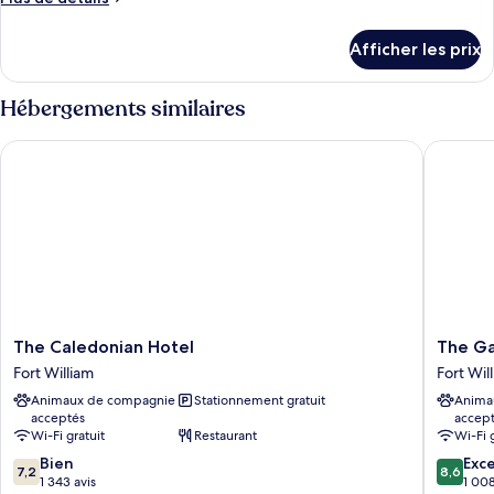
chambre :
de
Chambre
détails
Afficher les prix
pour
triple
Chambre
triple
Hébergements similaires
The Caledonian Hotel
The Garr
The
The
The Caledonian Hotel
The Ga
Caledonian
Garrison
Fort William
Fort Wil
Hotel
Fort
Animaux de compagnie
Stationnement gratuit
Anima
Fort
William
acceptés
accep
William
Wi-Fi gratuit
Restaurant
Wi-Fi 
7.2
8.6
Bien
Exce
7,2
8,6
sur
sur
1 343 avis
1 008