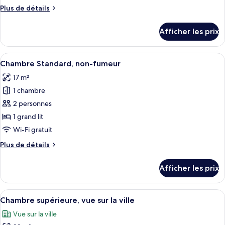
de
Plus
Plus de détails
chambre :
de
Chambre
détails
Afficher les prix
pour
Standard,
Chambre
non-
Standard,
Afficher
Un lit avec une couvre-lit grise, deux 
fumeur
18
non-
Chambre Standard, non-fumeur
toutes
fumeur
17 m²
les
1 chambre
photos
pour
2 personnes
ce
1 grand lit
type
Wi-Fi gratuit
de
Plus
Plus de détails
chambre :
de
Chambre
détails
Afficher les prix
pour
Standard,
Chambre
non-
Standard,
Afficher
Une chambre d’hôtel moderne dotée d’u
fumeur
22
non-
Chambre supérieure, vue sur la ville
toutes
fumeur
Vue sur la ville
les