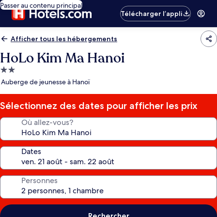
Passer au contenu principal
Télécharger l’appli
Afficher tous les hébergements
HoLo Kim Ma Hanoi
Hébergement
2.0 étoiles
Auberge de jeunesse à Hanoï
Sélectionnez des dates pour afficher les prix
Où allez-vous?
Dates
Personnes
Rechercher