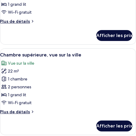
ce
1 grand lit
type
Wi-Fi gratuit
de
Plus
Plus de détails
chambre :
de
Chambre
détails
Afficher les prix
pour
Standard,
Chambre
non-
Standard,
Afficher
Une chambre d’hôtel moderne équipée d’
fumeur
29
non-
Chambre supérieure, vue sur la ville
toutes
fumeur
Vue sur la ville
les
22 m²
photos
pour
1 chambre
ce
2 personnes
type
1 grand lit
de
Wi-Fi gratuit
chambre :
Plus
Plus de détails
Chambre
de
supérieure,
détails
Afficher les prix
vue
pour
Chambre
sur