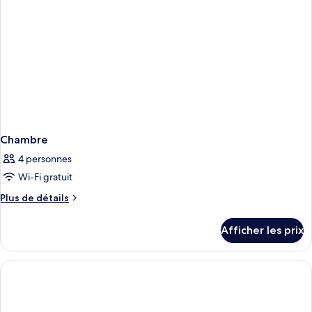
Chambre
4 personnes
Wi-Fi gratuit
Plus
Plus de détails
de
détails
Afficher les prix
pour
Chambre