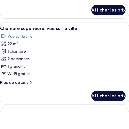
de
supérieure,
détails
Afficher les prix
vue
pour
Chambre
sur
supérieure,
Afficher
Une chambre à coucher moderne avec un
la
22
vue
Chambre supérieure, vue sur la ville
toutes
ville
sur
Vue sur la ville
la
les
ville
22 m²
photos
pour
1 chambre
ce
2 personnes
type
1 grand lit
de
Wi-Fi gratuit
chambre :
Plus
Plus de détails
Chambre
de
supérieure,
détails
Afficher les prix
vue
pour
Chambre
sur
supérieure,
la
vue
ville
sur
la
ville