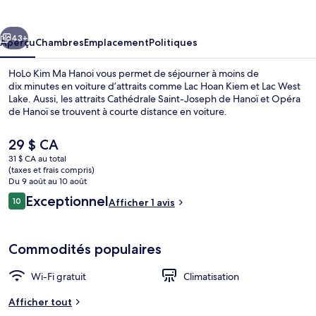
Kim
Ma
cédent
Suivant
Hanoi
43+
Aperçu
Chambres
Emplacement
Politiques
HoLo Kim Ma Hanoi vous permet de séjourner à moins de
dix minutes en voiture d’attraits comme Lac Hoan Kiem et Lac West
Lake. Aussi, les attraits Cathédrale Saint-Joseph de Hanoï et Opéra
de Hanoï se trouvent à courte distance en voiture.
Le
29 $ CA
prix
31 $ CA au total
actuel
(taxes et frais compris)
est
Du 9 août au 10 août
Bureau, espace de travail pour ordina
de 29 $ CA
Avis
Exceptionnel
10
Afficher 1 avis
10 sur 10 –
Commodités populaires
Wi-Fi gratuit
Climatisation
Afficher tout