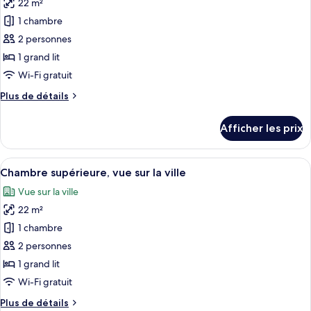
22 m²
photos
pour
1 chambre
ce
2 personnes
type
1 grand lit
de
Wi-Fi gratuit
chambre :
Plus
Plus de détails
Chambre
de
supérieure,
détails
Afficher les prix
vue
pour
Chambre
sur
supérieure,
Afficher
Une chambre d’hôtel avec un lit, un b
la
22
vue
Chambre supérieure, vue sur la ville
toutes
ville
sur
Vue sur la ville
la
les
ville
22 m²
photos
pour
1 chambre
ce
2 personnes
type
1 grand lit
de
Wi-Fi gratuit
chambre :
Plus
Plus de détails
Chambre