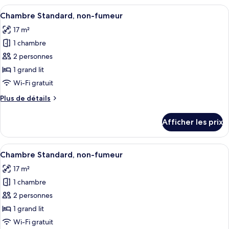
supérieure,
Afficher
Bureau, espace de travail pour ordina
la
18
vue
Chambre Standard, non-fumeur
toutes
ville
sur
17 m²
la
les
ville
1 chambre
photos
pour
2 personnes
ce
1 grand lit
type
Wi-Fi gratuit
de
Plus
Plus de détails
chambre :
de
Chambre
détails
Afficher les prix
pour
Standard,
Chambre
non-
Standard,
Afficher
Une chambre d’hôtel avec un grand lit
fumeur
18
non-
Chambre Standard, non-fumeur
toutes
fumeur
17 m²
les
1 chambre
photos
pour
2 personnes
ce
1 grand lit
type
Wi-Fi gratuit