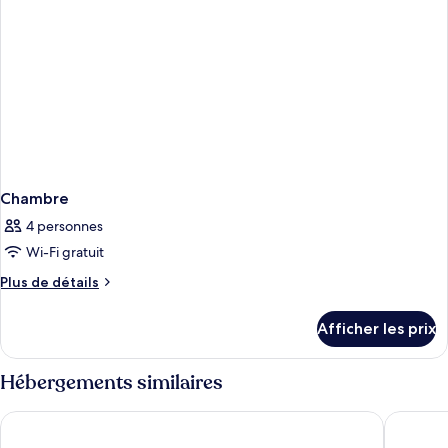
Chambre
4 personnes
Wi-Fi gratuit
Plus
Plus de détails
de
détails
Afficher les prix
pour
Chambre
Hébergements similaires
Era Apartment Kim Ma
Y PLACE