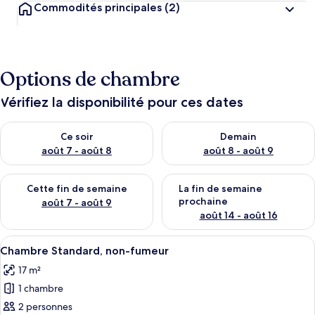
Commodités principales
(2)
Options de chambre
Vérifiez la disponibilité pour ces dates
Vérifier la disponibilité pour ce soir août 7 - août 8
Vérifier la disponibilité pour 
Ce soir
Demain
août 7 - août 8
août 8 - août 9
Vérifier la disponibilité pour cette fin de semaine août 7 - aoû
Vérifier la disponibilité pour 
Cette fin de semaine
La fin de semaine
prochaine
août 7 - août 9
août 14 - août 16
Afficher
Une chambre d’hôtel avec un lit, un b
25
Chambre Standard, non-fumeur
toutes
17 m²
les
1 chambre
photos
pour
2 personnes