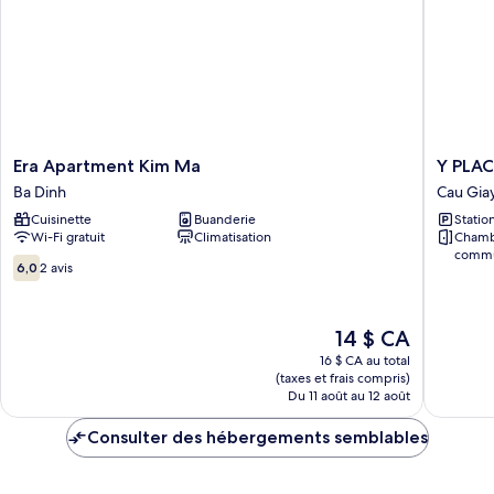
Era
Y
Era Apartment Kim Ma
Y PLAC
Apartment
PLACE
Ba Dinh
Cau Gia
Kim
Guest
Cuisinette
Buanderie
Statio
Ma
House
Wi-Fi gratuit
Climatisation
Chamb
Ba
Cau
commun
Dinh
Giay
6.0
6,0
2 avis
sur
10,
2 avis
Le
14 $ CA
prix
16 $ CA au total
est
(taxes et frais compris)
de
Du 11 août au 12 août
14 $ CA
Consulter des hébergements semblables