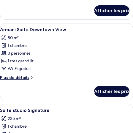
chambre :
de
Armani
détails
Afficher les prix
pour
Premier
Armani
Suite
Premier
Afficher
Une chambre d’hôtel moderne dotée d’
4
Suite
Armani Suite Downtown View
toutes
80 m²
les
1 chambre
photos
pour
3 personnes
ce
1 très grand lit
type
Wi-Fi gratuit
de
Plus
Plus de détails
chambre :
de
Armani
détails
Afficher les prix
pour
Suite
Armani
Downtown
Suite
Afficher
Un salon moderne avec vue sur la vill
View
5
Downtown
Suite studio Signature
toutes
View
235 m²
les
1 chambre
photos