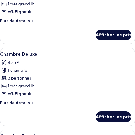
1 très grand lit
photos
pour
Wi-Fi gratuit
ce
Plus
Plus de détails
type
de
détails
de
Afficher les prix
pour
chambre :
Armani
Armani
Signature
Afficher
Une chambre d’hôtel moderne avec un gr
5
Signature
Suite
Chambre Deluxe
toutes
Suite
45 m²
les
1 chambre
photos
pour
3 personnes
ce
1 très grand lit
type
Wi-Fi gratuit
de
Plus
Plus de détails
chambre :
de
Chambre
détails
Afficher les prix
pour
Deluxe
Chambre
Deluxe
Afficher
Une chambre à coucher moderne avec un
5