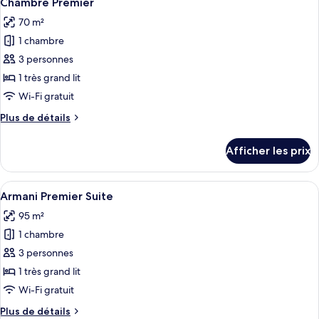
Chambre Premier
toutes
70 m²
les
1 chambre
photos
pour
3 personnes
ce
1 très grand lit
type
Wi-Fi gratuit
de
Plus
Plus de détails
chambre :
de
Chambre
détails
Afficher les prix
pour
Premier
Chambre
Premier
Afficher
Une chambre d’hôtel moderne avec un gr
7
Armani Premier Suite
toutes
95 m²
les
1 chambre
photos
pour
3 personnes
ce
1 très grand lit
type
Wi-Fi gratuit
de
Plus
Plus de détails