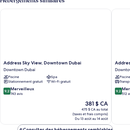
Hébergements similaires
Deluxe
Room
Room
Address Sky View, Downtown Dubai
Address
Address
Address
Address Sky View, Downtown Dubai
Addre
Sky
Downto
Downtown Dubaï
Downto
View,
Downto
Piscine
Spa
Piscin
Downtown
Dubaï
Stationnement gratuit
Wi-Fi gratuit
Transp
Dubai
Downtown
9.2
9.2
Merveilleux
Mer
9,2
9,2
Dubaï
sur
sur
743 avis
512 a
10,
10,
Le
381 $ CA
Merveilleux,
Merveill
prix
743 avis
512 avis
475 $ CA au total
est
(taxes et frais compris)
de
Du 13 août au 14 août
381 $ CA
Consulter des hébergements semblables