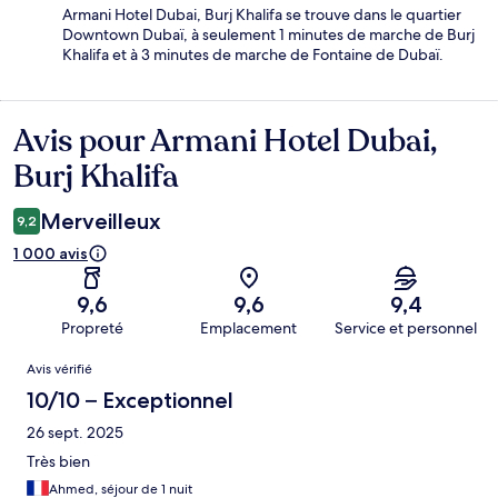
Armani Hotel Dubai, Burj Khalifa se trouve dans le quartier
Downtown Dubaï, à seulement 1 minutes de marche de Burj
Khalifa et à 3 minutes de marche de Fontaine de Dubaï.
Avis pour Armani Hotel Dubai,
Avis
Burj Khalifa
Merveilleux
9,2
1 000 avis
9,6
9,6
9,4
Propreté
Emplacement
Service et personnel
Avis
Avis vérifié
10/10 – Exceptionnel
26 sept. 2025
Très bien
Ahmed, séjour de 1 nuit