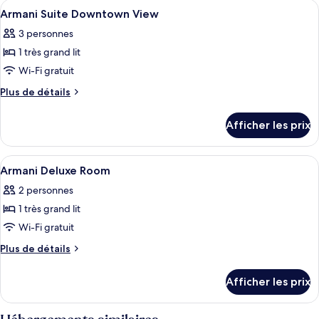
Afficher
Literie de qualité, couette en duvet, m
8
double
Armani Suite Downtown View
toutes
3 personnes
les
1 très grand lit
photos
pour
Wi-Fi gratuit
ce
Plus
Plus de détails
type
de
détails
de
Afficher les prix
pour
chambre :
Armani
Armani
Suite
Afficher
Literie de qualité, couette en duvet, m
8
Suite
Downtown
Armani Deluxe Room
toutes
View
Downtown
2 personnes
les
View
1 très grand lit
photos
pour
Wi-Fi gratuit
ce
Plus
Plus de détails
type
de
détails
de
Afficher les prix
pour
chambre :
Armani
Armani
Deluxe