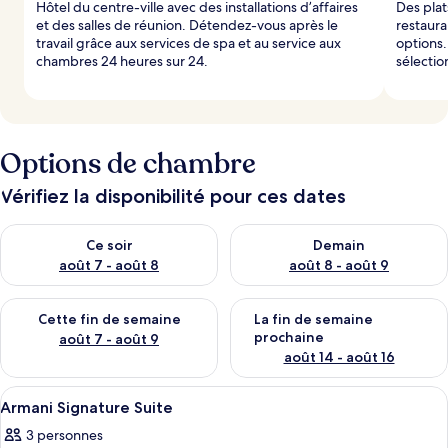
Hôtel du centre-ville avec des installations d’affaires
Des plat
et des salles de réunion. Détendez-vous après le
restaura
travail grâce aux services de spa et au service aux
options
chambres 24 heures sur 24.
sélectio
Options de chambre
Vérifiez la disponibilité pour ces dates
Vérifier la disponibilité pour ce soir août 7 - août 8
Vérifier la disponibilité pour 
Ce soir
Demain
août 7 - août 8
août 8 - août 9
Vérifier la disponibilité pour cette fin de semaine août 7 - aoû
Vérifier la disponibilité pour 
Cette fin de semaine
La fin de semaine
prochaine
août 7 - août 9
août 14 - août 16
Afficher
Literie de qualité, couette en duvet, m
8
Armani Signature Suite
toutes
3 personnes
les