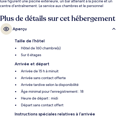
luxe figurent une piscine extérieure, un bar attenant à la piscine et un
centre d’entraînement. Le service aux chambres et le personnel
serviable sont des éléments populaires auprès des voyageurs. Le
transport en commun se trouve à proximité : Dubai Trolley Station 1
Plus de détails sur cet hébergement
Tram Station est à seulement 13 minutes à pied.
Aperçu
Taille de l’hôtel
Hôtel de 160 chambre(s)
Sur 6 étages
Arrivée et départ
Arrivée de 15 h à minuit
Arrivée sans contact offerte
Arrivée tardive selon la disponibilité
Âge minimal pour l’enregistrement : 18
Heure de départ : midi
Départ sans contact offert
Instructions spéciales relatives à l’arrivée