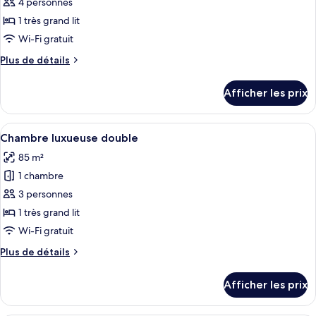
pour
4 personnes
ce
1 très grand lit
type
Wi-Fi gratuit
de
Plus
Plus de détails
chambre :
de
Suite
détails
Afficher les prix
pour
studio
Suite
Signature
studio
Afficher
Un salon moderne avec un ensemble de 
4
Signature
Chambre luxueuse double
toutes
85 m²
les
1 chambre
photos
pour
3 personnes
ce
1 très grand lit
type
Wi-Fi gratuit
de
Plus
Plus de détails
chambre :
de
Chambre
détails
Afficher les prix
pour
luxueuse
Chambre
double
luxueuse