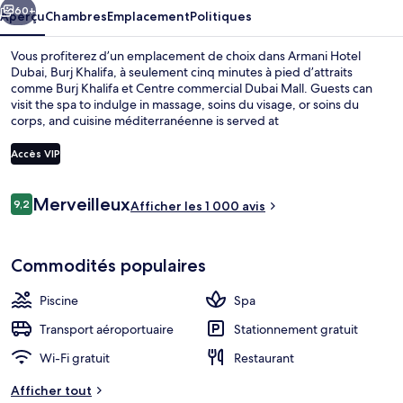
Burj
60+
Aperçu
Chambres
Emplacement
Politiques
Khalifa
Vous profiterez d’un emplacement de choix dans Armani Hotel
Dubai, Burj Khalifa, à seulement cinq minutes à pied d’attraits
comme Burj Khalifa et Centre commercial Dubai Mall. Guests can
visit the spa to indulge in massage, soins du visage, or soins du
corps, and cuisine méditerranéenne is served at
Armani/Mediterraneo, which is open for le dîner and le souper.
Parmi les autres points saillants de cet hôtel de luxe figurent une
Accès VIP
piscine extérieure, un bar attenant à la piscine et un centre
d’entraînement. Le service aux chambres et le personnel serviable
Avis
sont des éléments populaires auprès des voyageurs. Le transport en
Merveilleux
9,2
Vue aérienne
Afficher les 1 000 avis
9,2 sur 10 –
commun se trouve à proximité : Dubai Trolley Station 1 Tram Station
est à seulement 13 minutes à pied.
Commodités populaires
Piscine
Spa
Transport aéroportuaire
Stationnement gratuit
Wi-Fi gratuit
Restaurant
Afficher tout