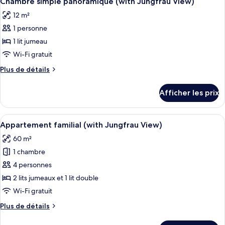
Chambre simple panoramique (with Jungfrau View)
toutes
Jungfrau
(with
12 m²
Jungfrau
les
View)
View)
1 personne
photos
pour
1 lit jumeau
ce
Wi-Fi gratuit
type
Plus
Plus de détails
de
de
chambre :
détails
Afficher les prix
pour
Chambre
Chambre
simple
simple
Afficher
Une chambre avec un grand lit, un plan
panoramique
10
panoramique
Appartement familial (with Jungfrau View)
toutes
(with
(with
60 m²
Jungfrau
les
Jungfrau
View)
1 chambre
photos
View)
pour
4 personnes
ce
2 lits jumeaux et 1 lit double
type
Wi-Fi gratuit
de
Plus
Plus de détails
chambre :
de
Appartement
détails