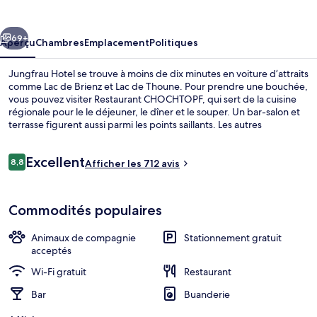
Hotel
cédent
Suivant
69+
Aperçu
Chambres
Emplacement
Politiques
Jungfrau Hotel se trouve à moins de dix minutes en voiture d’attraits
comme Lac de Brienz et Lac de Thoune. Pour prendre une bouchée,
vous pouvez visiter Restaurant CHOCHTOPF, qui sert de la cuisine
régionale pour le le déjeuner, le dîner et le souper. Un bar-salon et
terrasse figurent aussi parmi les points saillants. Les autres
voyageurs adorent le personnel serviable et le déjeuner.
Avis
Excellent
8,8
Afficher les 712 avis
8,8 sur 10 –
Appartement familial (with Jungfrau Vi
Commodités populaires
Animaux de compagnie
Stationnement gratuit
acceptés
Wi-Fi gratuit
Restaurant
Bar
Buanderie