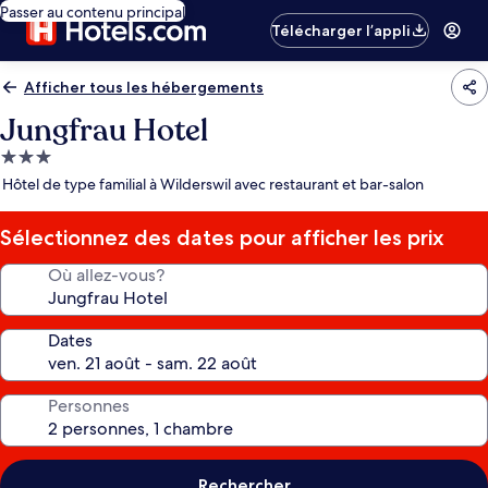
Passer au contenu principal
Télécharger l’appli
Afficher tous les hébergements
Jungfrau Hotel
Hébergement
3.0 étoiles
Hôtel de type familial à Wilderswil avec restaurant et bar-salon
Sélectionnez des dates pour afficher les prix
Où allez-vous?
Dates
Personnes
Rechercher