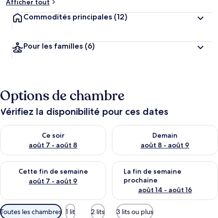
Afficher tout
Commodités principales
(12)
Pour les familles
(6)
Options de chambre
Vérifiez la disponibilité pour ces dates
Vérifier la disponibilité pour ce soir août 7 - août 8
Vérifier la disponibilité pour 
Ce soir
Demain
août 7 - août 8
août 8 - août 9
Vérifier la disponibilité pour cette fin de semaine août 7 - aoû
Vérifier la disponibilité pour 
Cette fin de semaine
La fin de semaine
prochaine
août 7 - août 9
août 14 - août 16
Filtres
Toutes les chambres
1 lit
2 lits
3 lits ou plus