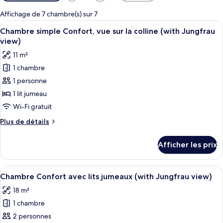
disponibles
pour
Affichage de 7 chambre(s) sur 7
les
Afficher
Une chambre d’hôtel moderne avec un c
9
Chambre simple Confort, vue sur la colline (with Jungfrau
chambres
toutes
view)
les
11 m²
photos
1 chambre
pour
1 personne
ce
type
1 lit jumeau
de
Wi-Fi gratuit
chambre :
Plus
Plus de détails
Chambre
de
simple
détails
Afficher les prix
pour
Confort,
Chambre
vue
simple
Afficher
Une chambre à coucher comprenant un 
sur
13
Confort,
Chambre Confort avec lits jumeaux (with Jungfrau view)
toutes
vue
la
18 m²
sur
les
colline
la
1 chambre
photos
(with
colline
pour
2 personnes
Jungfrau
(with