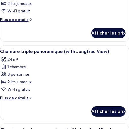
ce
Jungfrau
2 lits jumeaux
view)
view)
type
Wi-Fi gratuit
de
Plus
Plus de détails
chambre :
de
Chambre
détails
Afficher les prix
pour
Confort
Chambre
avec
Confort
Afficher
Une chambre à coucher avec un grand 
lits
12
avec
Chambre triple panoramique (with Jungfrau View)
toutes
jumeaux
lits
24 m²
jumeaux
les
(with
(with
1 chambre
photos
Jungfrau
Jungfrau
pour
3 personnes
view)
view)
ce
2 lits jumeaux
type
Wi-Fi gratuit
de
Plus
Plus de détails
chambre :
de
Chambre
détails
Afficher les prix
pour
triple
Chambre
panoramique
triple
Afficher
Une chambre d’hôtel avec un lit, un bu
(with
9
panoramique