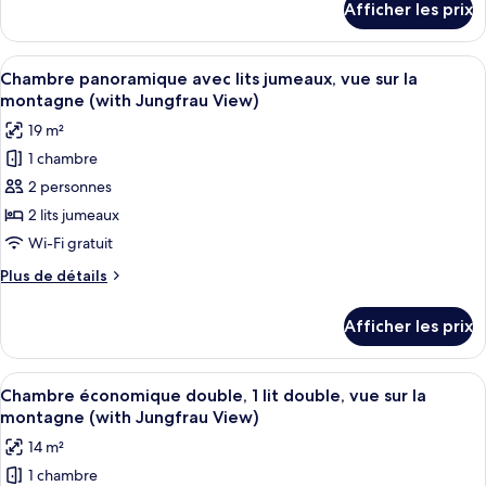
Afficher les prix
pour
familial
Appartement
(with
familial
Afficher
Une chambre spacieuse avec un grand l
Jungfrau
11
(with
Chambre panoramique avec lits jumeaux, vue sur la
toutes
View)
Jungfrau
montagne (with Jungfrau View)
View)
les
19 m²
photos
1 chambre
pour
2 personnes
ce
type
2 lits jumeaux
de
Wi-Fi gratuit
chambre :
Plus
Plus de détails
Chambre
de
panoramique
détails
Afficher les prix
pour
avec
Chambre
lits
panoramique
Afficher
Chambre économique double, 1 lit doub
jumeaux,
9
avec
Chambre économique double, 1 lit double, vue sur la
toutes
lits
vue
montagne (with Jungfrau View)
jumeaux,
les
sur
14 m²
vue
photos
la
sur
1 chambre
pour