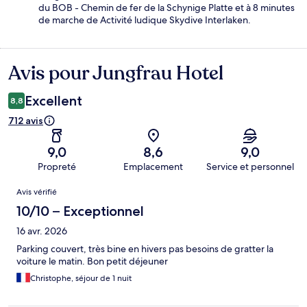
du BOB - Chemin de fer de la Schynige Platte et à 8 minutes
de marche de Activité ludique Skydive Interlaken.
Avis pour Jungfrau Hotel
Avis
Excellent
8,8
712 avis
9,0
8,6
9,0
Propreté
Emplacement
Service et personnel
Avis
Avis vérifié
10/10 – Exceptionnel
16 avr. 2026
Parking couvert, très bine en hivers pas besoins de gratter la
voiture le matin. Bon petit déjeuner
Christophe, séjour de 1 nuit