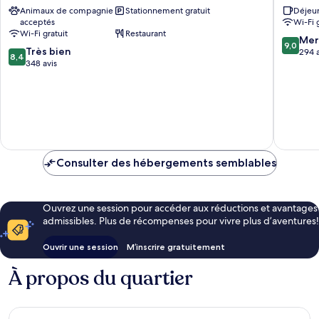
Animaux de compagnie
Stationnement gratuit
Déjeun
Alpine
acceptés
Wi-Fi 
Inn
Wi-Fi gratuit
Restaurant
Wilderswil
9.0
Mer
9,0
8.4
Très bien
sur
294 a
8,4
sur
348 avis
10,
10,
Merveill
Très
294 avis
bien,
348 avis
Consulter des hébergements semblables
Ouvrez une session pour accéder aux réductions et avantages
admissibles. Plus de récompenses pour vivre plus d’aventures!
Ouvrir une session
M’inscrire gratuitement
À propos du quartier