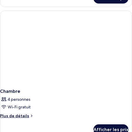
Chambre
Chambre
4 personnes
Wi-Fi gratuit
Plus
Plus de détails
de
détails
Afficher les prix
pour