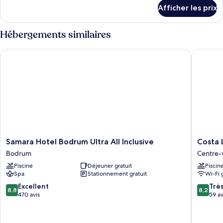
détails
Afficher les prix
pour
Chambre
Hébergements similaires
Samara Hotel Bodrum Ultra All Inclusive
Costa Lu
Samara
Costa
Samara Hotel Bodrum Ultra All Inclusive
Costa 
Hotel
Luvi
Bodrum
Centre-
Bodrum
Hotel
Piscine
Déjeuner gratuit
Piscin
Ultra
Centre-
Spa
Stationnement gratuit
Wi-Fi 
All
ville
Inclusive
de
8.8
8.2
Excellent
Trè
8,8
8,2
Bodrum
Bodrum
sur
sur
470 avis
59 av
10,
10,
Excellent,
Très
470 avis
bien,