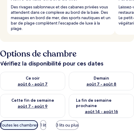
Des rivages sablonneux et des cabanes privées vous
Laissez-
attendent dans ce complexe au bord de la baie. Des
restaura
massages en bord de mer, des sports nautiques et un
Le petit
bar de plage complètent l’escapade de luxe à la
végétari
plage.
Options de chambre
Vérifiez la disponibilité pour ces dates
Vérifier la disponibilité pour ce soir août 6 - août 7
Vérifier la disponibilité pour 
Ce soir
Demain
août 6 - août 7
août 7 - août 8
Vérifier la disponibilité pour cette fin de semaine août 7 - aoû
Vérifier la disponibilité pour 
Cette fin de semaine
La fin de semaine
prochaine
août 7 - août 9
août 14 - août 16
Filtres
Toutes les chambres
1 lit
3 lits ou plus
disponibles