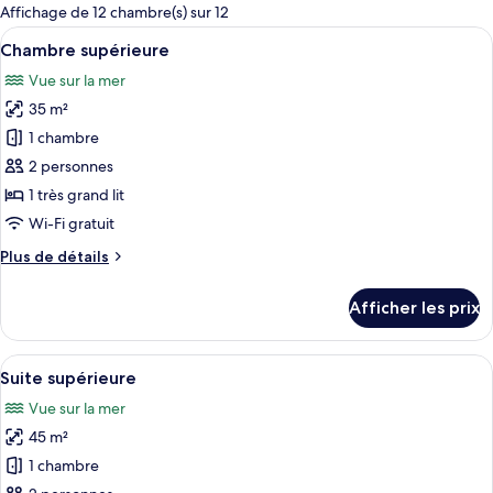
pour
Affichage de 12 chambre(s) sur 12
les
Afficher
Une chambre à coucher avec un grand l
5
Chambre supérieure
chambres
toutes
Vue sur la mer
les
35 m²
photos
pour
1 chambre
ce
2 personnes
type
1 très grand lit
de
Wi-Fi gratuit
chambre :
Plus
Plus de détails
Chambre
de
supérieure
détails
Afficher les prix
pour
Chambre
supérieure
Afficher
Suite supérieure | Minibar, coffre-for
5
Suite supérieure
toutes
Vue sur la mer
les
45 m²
photos
pour
1 chambre
ce