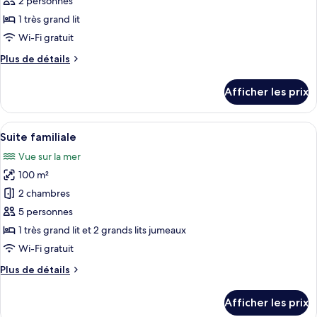
2 personnes
type
1 très grand lit
de
Wi-Fi gratuit
chambre :
Plus
Plus de détails
Suite
de
supérieure
détails
Afficher les prix
pour
Suite
supérieure
Afficher
Suite familiale | Minibar, coffre-fort,
5
Suite familiale
toutes
Vue sur la mer
les
100 m²
photos
pour
2 chambres
ce
5 personnes
type
1 très grand lit et 2 grands lits jumeaux
de
Wi-Fi gratuit
chambre :
Plus
Plus de détails
Suite
de
familiale
détails
Afficher les prix
pour