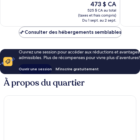
Le
473 $ CA
59 avis
prix
525 $ CA au total
est
(taxes et frais compris)
de
Du 1 sept. au 2 sept.
473 $ CA
Consulter des hébergements semblables
Ouvrez une session pour accéder aux réductions et avantages
admissibles. Plus de récompenses pour vivre plus d’aventures!
Ouvrir une session
M’inscrire gratuitement
À propos du quartier