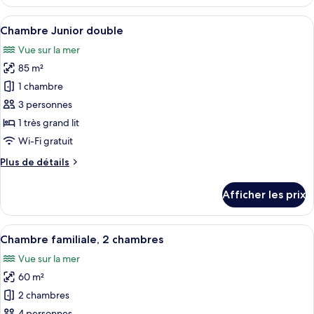
Suite
familiale
Afficher
Chambre Junior double | Minibar, coff
9
Chambre Junior double
toutes
Vue sur la mer
les
85 m²
photos
pour
1 chambre
ce
3 personnes
type
1 très grand lit
de
Wi-Fi gratuit
chambre :
Plus
Plus de détails
Chambre
de
Junior
détails
Afficher les prix
double
pour
Chambre
Junior
Afficher
Chambre familiale, 2 chambres | Minib
6
double
Chambre familiale, 2 chambres
toutes
Vue sur la mer
les
60 m²
photos
pour
2 chambres
ce
4 personnes