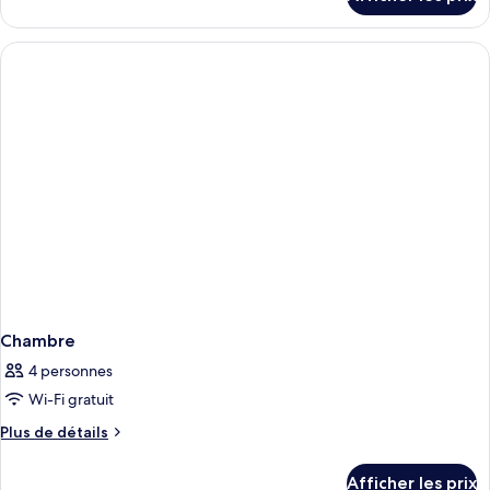
2
pour
Suite
chambres
présidentielle,
2
chambres
Chambre
4 personnes
Wi-Fi gratuit
Plus
Plus de détails
de
détails
Afficher les prix
pour