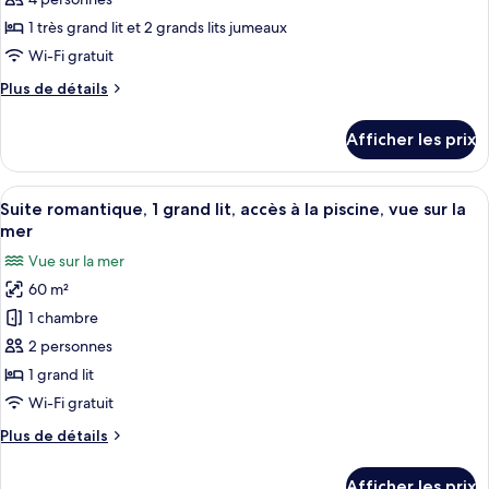
type
1 très grand lit et 2 grands lits jumeaux
de
Wi-Fi gratuit
chambre :
Plus
Plus de détails
Chambre
de
familiale,
détails
Afficher les prix
2
pour
Chambre
chambres
familiale,
Afficher
Suite romantique, 1 grand lit, accès à 
6
2
Suite romantique, 1 grand lit, accès à la piscine, vue sur la
toutes
chambres
mer
les
Vue sur la mer
photos
60 m²
pour
1 chambre
ce
type
2 personnes
de
1 grand lit
chambre :
Wi-Fi gratuit
Suite
Plus
Plus de détails
romantique,
de
1
détails
Afficher les prix