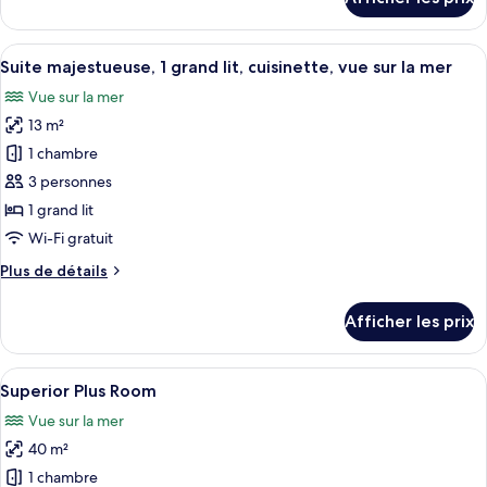
pour
grand
Suite
lit,
romantique,
Afficher
Suite majestueuse, 1 grand lit, cuisine
accès
5
1
Suite majestueuse, 1 grand lit, cuisinette, vue sur la mer
toutes
à
grand
Vue sur la mer
lit,
les
la
accès
13 m²
photos
piscine,
à
pour
1 chambre
vue
la
ce
piscine,
sur
3 personnes
vue
type
la
1 grand lit
sur
de
mer
Wi-Fi gratuit
la
chambre :
mer
Plus
Plus de détails
Suite
de
majestueuse,
détails
Afficher les prix
1
pour
Suite
grand
majestueuse,
Afficher
Une chambre d’hôtel moderne dotée d’un
lit,
6
1
Superior Plus Room
toutes
cuisinette,
grand
Vue sur la mer
lit,
les
vue
cuisinette,
40 m²
photos
sur
vue
pour
la
1 chambre
sur