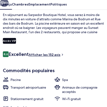
81+
Aperçu
Chambres
Emplacement
Politiques
En séjournant au Sarpedor Boutique Hotel, vous serez à moins de
dix minutes en voiture d’attraits comme Marina de Bodrum et Rue
des bars de Bodrum. La piscine extérieure en saison est un excellent
endroit où se baigner. Les voyageurs peuvent manger au Sunset
Main Restaurant, l’un des 2 restaurants, qui propose une cuisine
internationale et qui est ouvert pour le déjeuner et le souper. Parmi
les autres points saillants de complexe hôtelier de luxe, notons 2
Accès VIP
bars-salons, un bar sur la plage et un centre d’entraînement
physique.
Avis
Excellent
8,6
Extérieur
Afficher les 152 avis
8,6 sur 10 –
Commodités populaires
Piscine
Spa
Transport aéroportuaire
Animaux de compagnie
acceptés
Stationnement gratuit
Wi-Fi gratuit