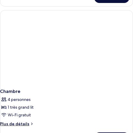
Chambre
Chambre
4 personnes
1 très grand lit
Wi-Fi gratuit
Plus
Plus de détails
de