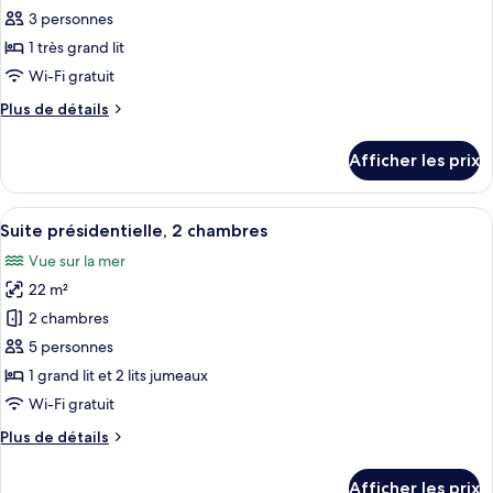
ce
mer
la
3 personnes
mer
type
1 très grand lit
de
Wi-Fi gratuit
chambre :
Plus
Plus de détails
Superior
de
Plus
détails
Afficher les prix
Room
pour
Superior
Plus
Afficher
Suite présidentielle, 2 chambres | Cuisi
6
Room
Suite présidentielle, 2 chambres
toutes
Vue sur la mer
les
22 m²
photos
pour
2 chambres
ce
5 personnes
type
1 grand lit et 2 lits jumeaux
de
Wi-Fi gratuit
chambre :
Plus
Plus de détails
Suite
de
présidentielle,
détails
Afficher les prix