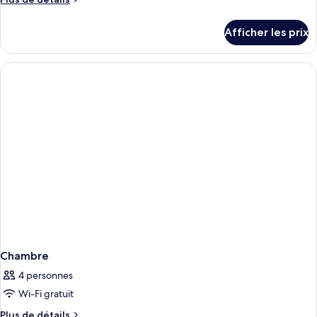
de
détails
Afficher les prix
pour
Chambre
Chambre
4 personnes
Wi-Fi gratuit
Plus
Plus de détails