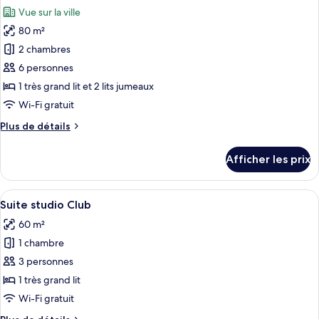
toutes
la
sur
Vue sur la ville
la
les
piscine
piscine
80 m²
photos
pour
2 chambres
ce
6 personnes
type
1 très grand lit et 2 lits jumeaux
de
Wi-Fi gratuit
chambre :
Plus
Plus de détails
Chambre
de
familiale,
détails
Afficher les prix
chambres
pour
Chambre
communicantes
familiale,
Afficher
Une chambre d’hôtel avec un lit en boi
5
chambres
Suite studio Club
toutes
communicantes
60 m²
les
1 chambre
photos
pour
3 personnes
ce
1 très grand lit
type
Wi-Fi gratuit
de
Plus