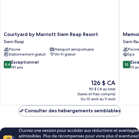
Courtyard
Memoir
Courtyard by Marriott Siem Reap Resort
Memoir
by
Palace
Siem Reap
Siem Re
Marriott
Resort
Piscine
Transport aéroportuaire
Piscin
Siem
&
Stationnement gratuit
Wi-Fi gratuit
Spa
Reap
Spa
Resort
Siem
9.4
10.0
Exceptionnel
Exc
9,4
10
Siem
Reap
sur
sur
191 avis
111 av
Reap
10,
10,
Exceptionnel,
Exceptio
Le
126 $ CA
191 avis
111 avis
prix
151 $ CA au total
est
(taxes et frais compris)
de
Du 10 août au 11 août
126 $ CA
Consulter des hébergements semblables
Ouvrez une session pour accéder aux réductions et avantages
admissibles. Plus de récompenses pour vivre plus d’aventures!