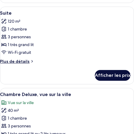
Suite
(Penthouse)
Afficher
Une chambre d’hôtel avec un grand lit
10
Suite
toutes
120 m²
les
1 chambre
photos
pour
3 personnes
ce
1 très grand lit
type
Wi-Fi gratuit
de
Plus
Plus de détails
chambre :
de
Suite
détails
Afficher les prix
pour
Suite
Afficher
Une chambre d’hôtel avec un grand lit,
5
Chambre Deluxe, vue sur la ville
toutes
Vue sur la ville
les
40 m²
photos
pour
1 chambre
ce
3 personnes
type
1 très grand lit ou 2 lits jumeaux