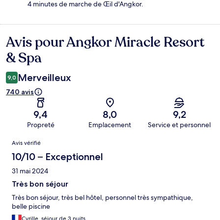
4 minutes de marche de Œil d'Angkor.
Avis pour Angkor Miracle Resort
Avis
& Spa
Merveilleux
9,0
740 avis
9,4
8,0
9,2
Propreté
Emplacement
Service et personnel
Avis
Avis vérifié
10/10 – Exceptionnel
31 mai 2024
Très bon séjour
Très bon séjour, très bel hôtel, personnel très sympathique,
belle piscine
Cyrille, séjour de 3 nuits