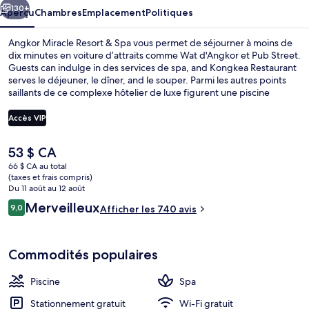
&
130+
Aperçu
Chambres
Emplacement
Politiques
Spa
Angkor Miracle Resort & Spa vous permet de séjourner à moins de
dix minutes en voiture d’attraits comme Wat d'Angkor et Pub Street.
Guests can indulge in des services de spa, and Kongkea Restaurant
serves le déjeuner, le dîner, and le souper. Parmi les autres points
saillants de ce complexe hôtelier de luxe figurent une piscine
extérieure, un bar attenant à la piscine et un centre d’entraînement
physique.
Accès VIP
Le
53 $ CA
Coin salon du hall
prix
66 $ CA au total
actuel
(taxes et frais compris)
est
Du 11 août au 12 août
de 53 $ CA
Avis
Merveilleux
9,0
Afficher les 740 avis
9,0 sur 10 –
Commodités populaires
Piscine
Spa
Stationnement gratuit
Wi-Fi gratuit