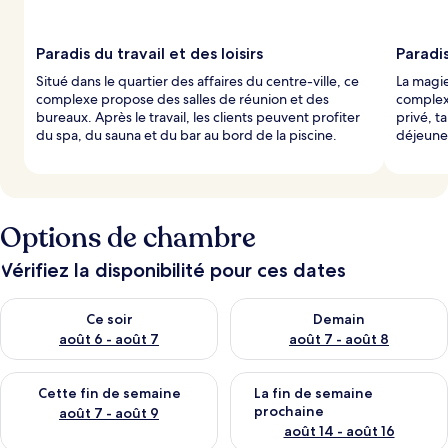
Paradis du travail et des loisirs
Paradi
Situé dans le quartier des affaires du centre-ville, ce
La magie
complexe propose des salles de réunion et des
complexe
bureaux. Après le travail, les clients peuvent profiter
privé, t
du spa, du sauna et du bar au bord de la piscine.
déjeuner
Options de chambre
Vérifiez la disponibilité pour ces dates
Vérifier la disponibilité pour ce soir août 6 - août 7
Vérifier la disponibilité pour 
Ce soir
Demain
août 6 - août 7
août 7 - août 8
Vérifier la disponibilité pour cette fin de semaine août 7 - aoû
Vérifier la disponibilité pour 
Cette fin de semaine
La fin de semaine
prochaine
août 7 - août 9
août 14 - août 16