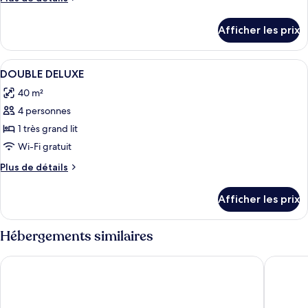
de
détails
Afficher les prix
pour
Chambre
Afficher
Une chambre d’hôtel avec un grand lit
4
DOUBLE DELUXE
toutes
40 m²
les
4 personnes
photos
pour
1 très grand lit
ce
Wi-Fi gratuit
type
Plus
Plus de détails
de
de
chambre :
détails
Afficher les prix
pour
DOUBLE
DOUBLE
DELUXE
DELUXE
Hébergements similaires
Courtyard by Marriott Siem Reap Resort
Memoire 