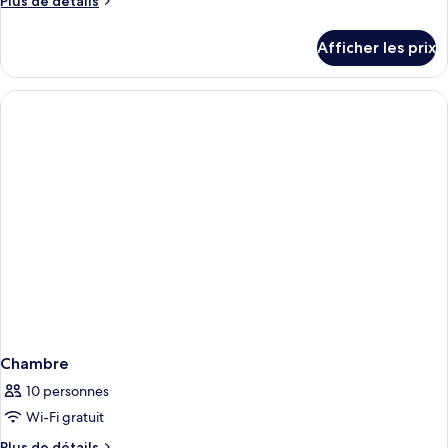
Plus de détails
chambre :
de
Suite
détails
Afficher les prix
pour
studio
Suite
Club
studio
Club
Chambre
10 personnes
Wi-Fi gratuit
Plus
Plus de détails