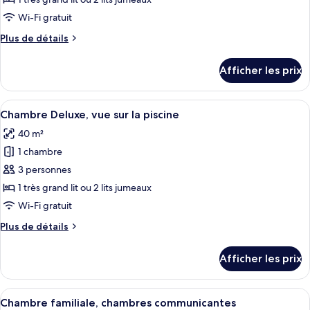
de
Wi-Fi gratuit
chambre :
Plus
Plus de détails
Chambre
de
Deluxe,
détails
Afficher les prix
vue
pour
Chambre
sur
Deluxe,
Afficher
Une chambre d’hôtel dotée d’un grand l
la
11
vue
Chambre Deluxe, vue sur la piscine
toutes
ville
sur
40 m²
la
les
ville
1 chambre
photos
pour
3 personnes
ce
1 très grand lit ou 2 lits jumeaux
type
Wi-Fi gratuit
de
Plus
Plus de détails
chambre :
de
Chambre
détails
Afficher les prix
pour
Deluxe,
Chambre
vue
Deluxe,
Afficher
Une chambre d’hôtel avec deux lits, un
sur
9
vue
Chambre familiale, chambres communicantes