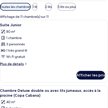
Filtres
Toutes les chambres
1 lit
2 lits
3 lits ou plus
disponibles
pour
Affichage de 11 chambre(s) sur 11
les
Afficher
Une chambre d’hôtel avec un grand lit,
10
Suite Junior
chambres
toutes
80 m²
les
1 chambre
photos
pour
3 personnes
ce
1 très grand lit
type
Wi-Fi gratuit
de
Plus
Plus de détails
chambre :
de
Suite
détails
Afficher les prix
pour
Junior
Suite
Junior
Afficher
Une chambre spacieuse avec un grand lit
8
Chambre Deluxe double ou avec lits jumeaux, accès à la
toutes
piscine (Copa Cabana)
les
40 m²
photos