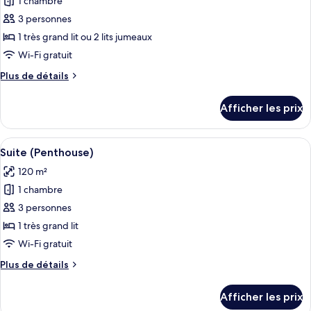
1 chambre
pour
3 personnes
ce
type
1 très grand lit ou 2 lits jumeaux
de
Wi-Fi gratuit
chambre :
Plus
Plus de détails
Chambre
de
Deluxe
détails
Afficher les prix
pour
double
Chambre
ou
Deluxe
Afficher
Un salon spacieux équipé d’un télévise
avec
18
double
Suite (Penthouse)
toutes
ou
lits
120 m²
avec
les
jumeaux,
lits
1 chambre
photos
accès
jumeaux,
pour
3 personnes
à
accès
ce
à
1 très grand lit
la
la
type
piscine
Wi-Fi gratuit
piscine
de
(Copa
(Copa
Plus
Plus de détails
chambre :
Cabana)
Cabana)
de
Suite
détails
Afficher les prix
pour
(Penthouse)