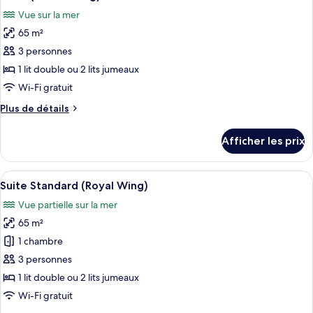
toutes
Vue sur la mer
les
65 m²
photos
pour
3 personnes
ce
1 lit double ou 2 lits jumeaux
type
Wi-Fi gratuit
de
Plus
Plus de détails
chambre :
de
Suite
détails
Afficher les prix
pour
(Beach
Suite
Wing)
(Beach
Afficher
Une chambre d’hôtel avec un grand lit,
9
Wing)
Suite Standard (Royal Wing)
toutes
Vue partielle sur la mer
les
65 m²
photos
pour
1 chambre
ce
3 personnes
type
1 lit double ou 2 lits jumeaux
de
Wi-Fi gratuit
chambre :