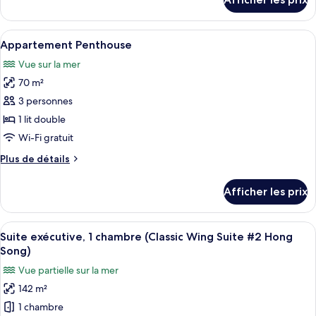
pour
de
Chambre
chambre :
Afficher
Une chambre d’hôtel moderne avec un gr
5
Chambre
Appartement Penthouse
toutes
Vue sur la mer
les
70 m²
photos
pour
3 personnes
ce
1 lit double
type
Wi-Fi gratuit
de
Plus
Plus de détails
chambre :
de
Appartement
détails
Afficher les prix
pour
Penthouse
Appartement
Penthouse
Afficher
Une chambre d’hôtel avec un grand lit
13
Suite exécutive, 1 chambre (Classic Wing Suite #2 Hong
toutes
Song)
les
Vue partielle sur la mer
photos
142 m²
pour
1 chambre
ce