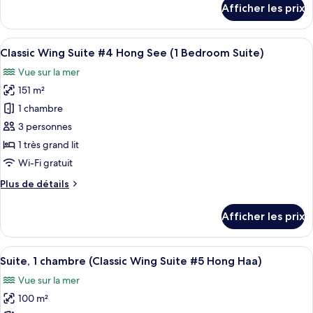
Afficher les prix
pour
chambre
Suite
(Classic
classique,
Afficher
Une chambre spacieuse avec un grand li
Wing
13
1
Classic Wing Suite #4 Hong See (1 Bedroom Suite)
toutes
Suite
chambre
Vue sur la mer
(Classic
les
#3
Wing
151 m²
photos
Hong
Suite
pour
1 chambre
Sam)
#3
ce
Hong
3 personnes
Sam)
type
1 très grand lit
de
Wi-Fi gratuit
chambre :
Plus
Plus de détails
Classic
de
Wing
détails
Afficher les prix
Suite
pour
Classic
#4
Wing
Afficher
Une chambre d’hôtel avec un grand li
Hong
12
Suite
Suite, 1 chambre (Classic Wing Suite #5 Hong Haa)
toutes
See
#4
Vue sur la mer
Hong
les
(1
See
100 m²
photos
Bedroom
(1