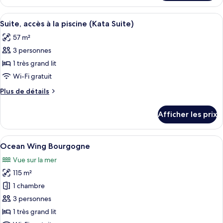
Ocean
Bordeaux
Wing
Afficher
Une chambre d’hôtel avec un grand lit,
16
Bordeaux
Suite, accès à la piscine (Kata Suite)
toutes
57 m²
les
3 personnes
photos
pour
1 très grand lit
ce
Wi-Fi gratuit
type
Plus
Plus de détails
de
de
chambre :
détails
Afficher les prix
pour
Suite,
Suite,
accès
accès
Afficher
Une chambre d’hôtel avec un grand lit
à
14
à
Ocean Wing Bourgogne
toutes
la
la
Vue sur la mer
piscine
les
piscine
(Kata
115 m²
photos
(Kata
Suite)
pour
1 chambre
Suite)
ce
3 personnes
type
1 très grand lit
de