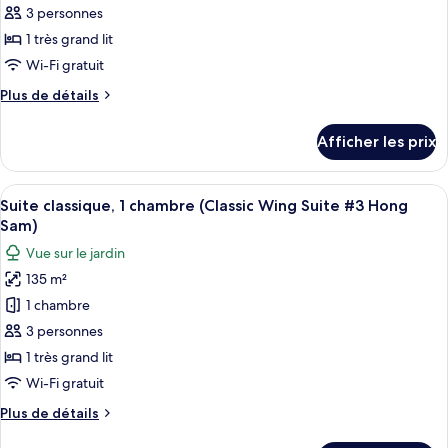
type
3 personnes
de
1 très grand lit
chambre :
Wi-Fi gratuit
Suite
Plus
Plus de détails
exécutive,
de
1
détails
Afficher les prix
pour
chambre
Suite
(Classic
exécutive,
Afficher
Une chambre d’hôtel avec un grand lit
Wing
11
1
Suite classique, 1 chambre (Classic Wing Suite #3 Hong
toutes
Suite
chambre
Sam)
(Classic
les
#2
Vue sur le jardin
Wing
photos
Hong
Suite
135 m²
pour
Song)
#2
1 chambre
ce
Hong
Song)
type
3 personnes
de
1 très grand lit
chambre :
Wi-Fi gratuit
Suite
Plus
Plus de détails
classique,
de
1
détails