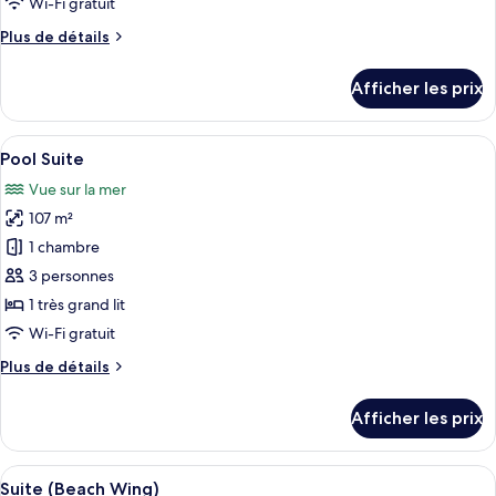
Wi-Fi gratuit
chambre :
Plus
Plus de détails
Ocean
de
Wing
détails
Afficher les prix
Bourgogne
pour
Ocean
Wing
Afficher
Une chambre d’hôtel avec un grand lit, 
16
Bourgogne
Pool Suite
toutes
Vue sur la mer
les
107 m²
photos
pour
1 chambre
ce
3 personnes
type
1 très grand lit
de
Wi-Fi gratuit
chambre :
Plus
Plus de détails
Pool
de
Suite
détails
Afficher les prix
pour
Pool
Suite
Afficher
Une chambre d’hôtel avec un grand lit
10
Suite (Beach Wing)