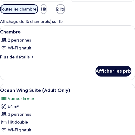
Filtres
Toutes les chambres
1 lit
2 lits
disponibles
pour
Affichage de 15 chambre(s) sur 15
les
Afficher
Une chambre d’hôtel avec un plafond en
5
Chambre
chambres
toutes
2 personnes
les
Wi-Fi gratuit
photos
pour
Plus
Plus de détails
de
ce
détails
type
Afficher les prix
pour
de
Chambre
chambre :
Afficher
Une chambre d’hôtel spacieuse, dotée d
12
Chambre
Ocean Wing Suite (Adult Only)
toutes
Vue sur la mer
les
64 m²
photos
pour
3 personnes
ce
1 lit double
type
Wi-Fi gratuit