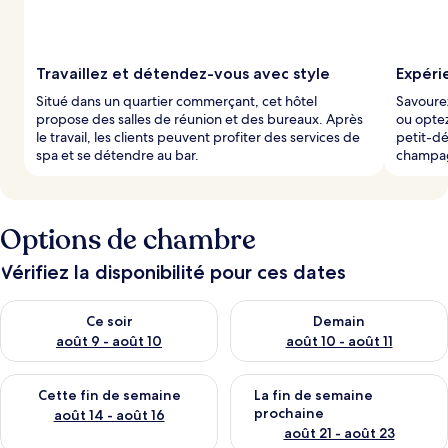
Travaillez et détendez-vous avec style
Expéri
Situé dans un quartier commerçant, cet hôtel
Savourez
propose des salles de réunion et des bureaux. Après
ou optez
le travail, les clients peuvent profiter des services de
petit-dé
spa et se détendre au bar.
champag
Options de chambre
Vérifiez la disponibilité pour ces dates
Vérifier la disponibilité pour ce soir août 9 - août 10
Vérifier la disponibilité pour 
Ce soir
Demain
août 9 - août 10
août 10 - août 11
Vérifier la disponibilité pour cette fin de semaine août 14 - aoû
Vérifier la disponibilité pour 
Cette fin de semaine
La fin de semaine
prochaine
août 14 - août 16
août 21 - août 23