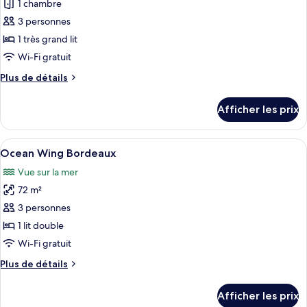
pour
Suite)
1 chambre
Bedroom
ce
Suite)
3 personnes
type
1 très grand lit
de
Wi-Fi gratuit
chambre :
Plus
Plus de détails
Suite,
de
1
détails
Afficher les prix
chambre
pour
Suite,
(Classic
1
Afficher
Une chambre d’hôtel avec un grand lit,
Wing
11
chambre
Ocean Wing Bordeaux
toutes
Suite
(Classic
Vue sur la mer
Wing
les
#5
Suite
72 m²
photos
Hong
#5
pour
Haa)
3 personnes
Hong
ce
Haa)
1 lit double
type
Wi-Fi gratuit
de
Plus
Plus de détails
chambre :
de
Ocean
détails
Afficher les prix
pour
Wing