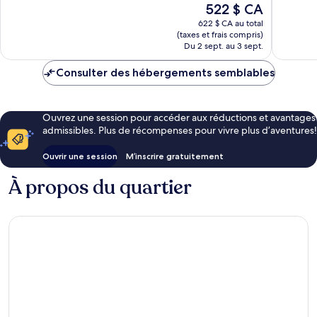
Le
522 $ CA
Exceptionnel,
Excellen
prix
980 avis
406 avis
622 $ CA au total
est
(taxes et frais compris)
de
Du 2 sept. au 3 sept.
522 $ CA
Consulter des hébergements semblables
Ouvrez une session pour accéder aux réductions et avantages
admissibles. Plus de récompenses pour vivre plus d’aventures!
Ouvrir une session
M’inscrire gratuitement
À propos du quartier