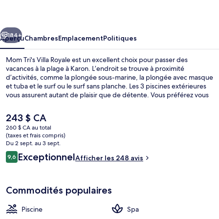
Tri's
Villa
cédent
Suivant
Royale
184+
Aperçu
Chambres
Emplacement
Politiques
Mom Tri's Villa Royale est un excellent choix pour passer des
vacances à la plage à Karon. L’endroit se trouve à proximité
d’activités, comme la plongée sous-marine, la plongée avec masque
et tuba et le surf ou le surf sans planche. Les 3 piscines extérieures
vous assurent autant de plaisir que de détente. Vous préférez vous
faire dorloter? Visitez alors le spa et profitez des massages aux
pierres chaudes, des enveloppements et des soins du visage.
Le
243 $ CA
Offrant une vue sur la mer, Mom Tris Kitchen sert le le déjeuner, le le
prix
260 $ CA au total
dîner et le le souper. Parmi les autres points saillants de hôtel de
actuel
(taxes et frais compris)
luxe, notons 2 bars-salons, un bar attenant à la piscine et un centre
3 piscines extérieures, accès possible de
est
Du 2 sept. au 3 sept.
d’entraînement physique.
de 243 $ CA
Avis
Exceptionnel
9,6
Afficher les 248 avis
9,6 sur 10 –
Commodités populaires
Piscine
Spa