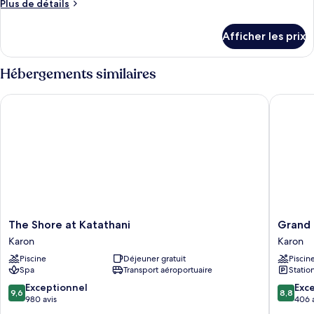
Plus
Plus de détails
Suite
de
Standard
détails
Afficher les prix
(Royal
pour
Suite
Wing)
Standard
Hébergements similaires
(Royal
Wing)
The Shore at Katathani
Grand Ka
The
Grand
The Shore at Katathani
Grand 
Shore
Kata
Karon
Karon
at
VIP
Piscine
Déjeuner gratuit
Piscin
Katathani
-
Spa
Transport aéroportuaire
Statio
Karon
Kata
Beach
9.6
8.8
Exceptionnel
Exce
9,6
8,8
Karon
sur
sur
980 avis
406 
10,
10,