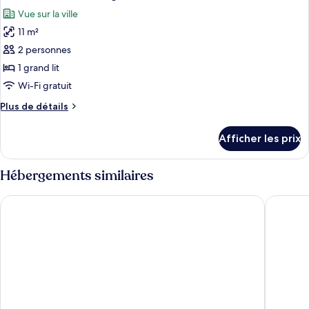
toutes
Vue sur la ville
les
11 m²
photos
pour
2 personnes
ce
1 grand lit
type
Wi-Fi gratuit
de
Plus
Plus de détails
chambre :
de
Chambre
détails
Afficher les prix
pour
Standard,
Chambre
1
Standard,
Hébergements similaires
grand
1
lit,
grand
Night Hotel Broadway
Sheraton
lit,
non-
non-
fumeur
fumeur