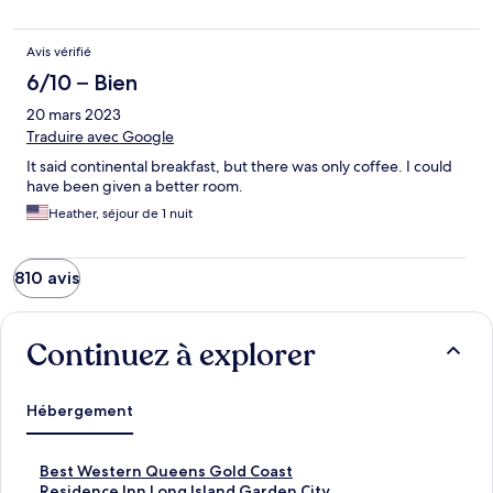
Avis vérifié
6/10 – Bien
20 mars 2023
Traduire avec Google
It said continental breakfast, but there was only coffee. I could
have been given a better room.
Heather, séjour de 1 nuit
810 avis
Continuez à explorer
Hébergement
B
Best Western Queens Gold Coast
e
R
Residence Inn Long Island Garden City