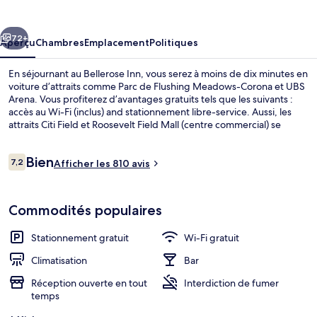
Inn
cédent
Suivant
72+
Aperçu
Chambres
Emplacement
Politiques
En séjournant au Bellerose Inn, vous serez à moins de dix minutes en
voiture d’attraits comme Parc de Flushing Meadows-Corona et UBS
Arena. Vous profiterez d’avantages gratuits tels que les suivants :
accès au Wi-Fi (inclus) and stationnement libre-service. Aussi, les
attraits Citi Field et Roosevelt Field Mall (centre commercial) se
trouvent à courte distance en voiture.
Avis
Bien
7,2
Afficher les 810 avis
7,2 sur 10 –
Restaurant
Commodités populaires
Stationnement gratuit
Wi-Fi gratuit
Climatisation
Bar
Réception ouverte en tout
Interdiction de fumer
temps