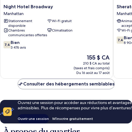
Night
Sherato
Night Hotel Broadway
Sherat
Hotel
New
Manhattan
Manhat
Broadway
York
Stationnement
Wi-Fi gratuit
Anima
Manhattan
Times
disponible
accep
Square
Chambres
Climatisation
Wi-Fi 
Hotel
communicantes offertes
7.4
Manhatt
Bie
7,4
7.4
Bien
sur
8 904
7,4
sur
3 476 avis
10,
10,
Bien,
Le
155 $ CA
Bien,
8 904 av
prix
3 476 avis
210 $ CA au total
est
(taxes et frais compris)
de
Du 16 août au 17 août
155 $ CA
Consulter des hébergements semblables
Ouvrez une session pour accéder aux réductions et avantages
admissibles. Plus de récompenses pour vivre plus d’aventures!
Ouvrir une session
M’inscrire gratuitement
À propos du quartier