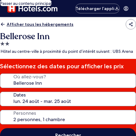
Passer au contenu principal
Télécharger l’appli
Afficher tous les hébergements
Bellerose Inn
Hébergement
2.0 étoiles
Hôtel au centre-ville à proximité du point d’intérêt suivant : UBS Arena
Sélectionnez des dates pour afficher les prix
Où allez-vous?
Dates
Personnes
Rechercher