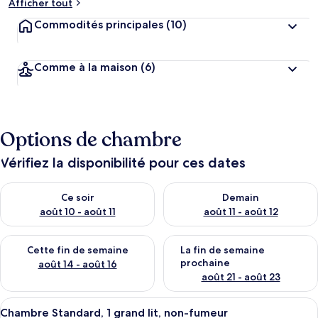
Afficher tout
Commodités principales
(10)
Comme à la maison
(6)
Options de chambre
Vérifiez la disponibilité pour ces dates
Vérifier la disponibilité pour ce soir août 10 - août 11
Vérifier la disponibilité pour 
Ce soir
Demain
août 10 - août 11
août 11 - août 12
Vérifier la disponibilité pour cette fin de semaine août 14 - aoû
Vérifier la disponibilité pour 
Cette fin de semaine
La fin de semaine
prochaine
août 14 - août 16
août 21 - août 23
Afficher
Chambre Standard, 1 grand lit, non-fu
12
Chambre Standard, 1 grand lit, non-fumeur