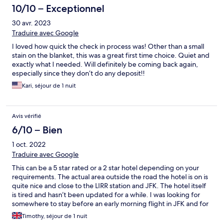
10/10 – Exceptionnel
30 avr. 2023
Traduire avec Google
I loved how quick the check in process was! Other than a small
stain on the blanket, this was a great first time choice. Quiet and
exactly what I needed. Will definitely be coming back again,
especially since they don’t do any deposit!!
Kari, séjour de 1 nuit
Avis vérifié
6/10 – Bien
1 oct. 2022
Traduire avec Google
This can be a 5 star rated or a 2 star hotel depending on your
requirements. The actual area outside the road the hotel is on is
quite nice and close to the LIRR station and JFK. The hotel itself
is tired and hasn’t been updated for a while. I was looking for
somewhere to stay before an early morning flight in JFK and for
that it worked pretty well. I am not sure I’d stay here for most
Timothy, séjour de 1 nuit
other purposes.