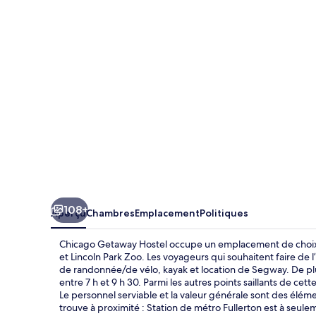
Getaway
Hostel
108+
Aperçu
Chambres
Emplacement
Politiques
Chicago Getaway Hostel occupe un emplacement de choix, 
et Lincoln Park Zoo. Les voyageurs qui souhaitent faire de l
de randonnée/de vélo, kayak et location de Segway. De plus
entre 7 h et 9 h 30. Parmi les autres points saillants de ce
Le personnel serviable et la valeur générale sont des élém
trouve à proximité : Station de métro Fullerton est à seule