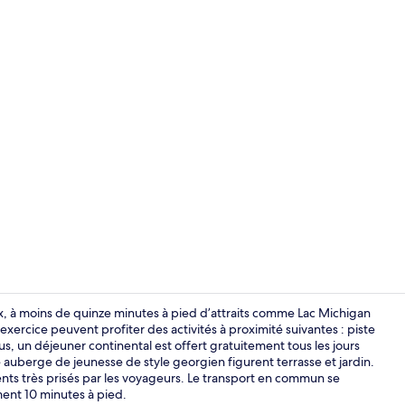
Extérieur
à moins de quinze minutes à pied d’attraits comme Lac Michigan
’exercice peuvent profiter des activités à proximité suivantes : piste
, un déjeuner continental est offert gratuitement tous les jours
Spectacle au
tte auberge de jeunesse de style georgien figurent terrasse et jardin.
ents très prisés par les voyageurs. Le transport en commun se
ment 10 minutes à pied.