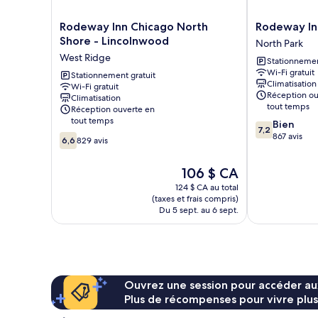
Rodeway
Rodeway
Rodeway Inn Chicago North
Rodeway In
Inn
Inn
Shore - Lincolnwood
North Park
Chicago
Chicago
West Ridge
Stationnemen
North
-
Wi-Fi gratuit
Shore
Stationnement gratuit
Evanston
Climatisation
Wi-Fi gratuit
-
North
Réception ou
Climatisation
Lincolnwood
Park
tout temps
Réception ouverte en
West
tout temps
7.2
Bien
Ridge
7,2
sur
867 avis
6.6
6,6
829 avis
10,
sur
Bien,
10,
Le
106 $ CA
867 avis
829 avis
prix
124 $ CA au total
est
(taxes et frais compris)
de
Du 5 sept. au 6 sept.
106 $ CA
Ouvrez une session pour accéder au
Plus de récompenses pour vivre plus