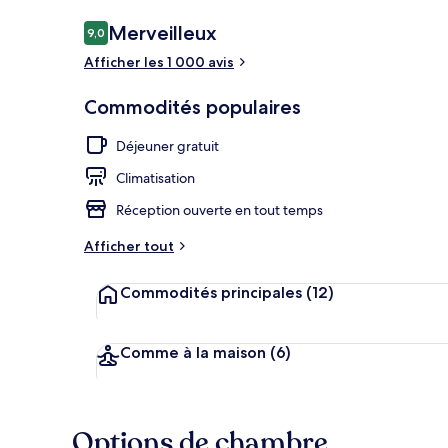
Avis
Merveilleux
9,0
9,0 sur 10 –
Afficher les 1 000 avis
Terrasse/pati
Commodités populaires
Déjeuner gratuit
Climatisation
Réception ouverte en tout temps
Afficher tout
Commodités principales
(12)
Comme à la maison
(6)
Options de chambre