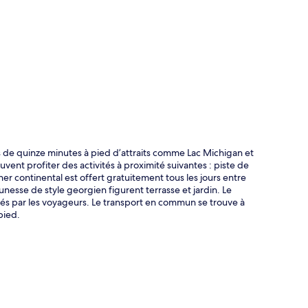
te
e quinze minutes à pied d’attraits comme Lac Michigan et
uvent profiter des activités à proximité suivantes : piste de
r continental est offert gratuitement tous les jours entre
eunesse de style georgien figurent terrasse et jardin. Le
isés par les voyageurs. Le transport en commun se trouve à
pied.