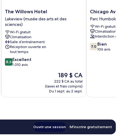
The
Chicago
The Willows Hotel
Chicago Avenue Inn
Willows
Avenue
Lakeview (musée des arts et des
Parc Humboldt
Hotel
Inn
sciences)
Wi-Fi gratuit
Lakeview
Parc
Climatisation
Wi-Fi gratuit
(musée
Humboldt
Interdiction de fumer
Climatisation
des
Salle d’entraînement
7.0
arts
Bien
7,0
Réception ouverte en
sur
et
106 avis
tout temps
10,
des
8.6
Excellent
Bien,
sciences)
8,6
sur
1 010 avis
106 avis
10,
Le
189 $ CA
Excellent,
prix
1 010 avis
222 $ CA au total
est
(taxes et frais compris)
(taxe
de
Du 1 sept. au 2 sept.
Du 2
189 $ CA
Ouvrir une session
M’inscrire gratuitement