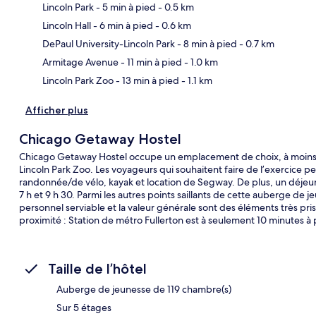
Lincoln Park
- 5 min à pied
- 0.5 km
Lincoln Hall
- 6 min à pied
- 0.6 km
Car
DePaul University-Lincoln Park
- 8 min à pied
- 0.7 km
Armitage Avenue
- 11 min à pied
- 1.0 km
Lincoln Park Zoo
- 13 min à pied
- 1.1 km
Afficher plus
Chicago Getaway Hostel
Chicago Getaway Hostel occupe un emplacement de choix, à moins d
Lincoln Park Zoo. Les voyageurs qui souhaitent faire de l’exercice pe
randonnée/de vélo, kayak et location de Segway. De plus, un déjeune
7 h et 9 h 30. Parmi les autres points saillants de cette auberge de j
personnel serviable et la valeur générale sont des éléments très pr
proximité : Station de métro Fullerton est à seulement 10 minutes à 
Taille de l’hôtel
Auberge de jeunesse de 119 chambre(s)
Sur 5 étages