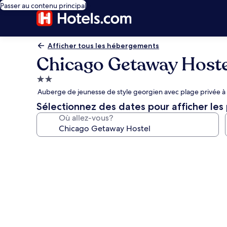
Passer au contenu principal
Afficher tous les hébergements
Chicago Getaway Hoste
Hébergement
2.0 étoiles
Auberge de jeunesse de style georgien avec plage privée à pr
Sélectionnez des dates pour afficher les 
Où allez-vous?
Galerie
de
photos
de
l’hébergement
Chicago