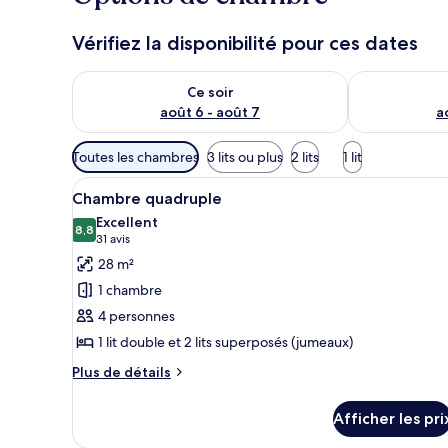
Vérifiez la disponibilité pour ces dates
Vérifier la disponibilité pour ce soir août 6 - août 7
Vérifier la di
Ce soir
août 6 - août 7
a
Filtres
Toutes les chambres
3 lits ou plus
2 lits
1 lit
disponibles
Afficher
Une chambre d’hôtel avec un li
pour
6
Chambre quadruple
toutes
les
Excellent
les
8,8
chambres
8,8 sur 10
(31 avis)
31 avis
photos
28 m²
pour
1 chambre
ce
4 personnes
type
1 lit double et 2 lits superposés (jumeaux)
de
chambre :
Plus
Plus de détails
de
Chambre
détails
quadruple
Afficher les pri
pour
Chambre