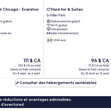
O'Hare
n Chicago - Evanston
O'Hare Inn & Suites
Inn
Schiller Park
&
t gratuit
Stationnement gratuit
Suites
Wi-Fi gratuit
Schiller
Climatisation
Park
verte en
Salle d’entraînement
6.0
6,0
1 006 avis
sur
10,
1 006 avis
Le
Le
111 $ CA
96 $ CA
prix
prix
130 $ CA au total
111 $ CA au total
est
est
(taxes et frais compris)
(taxes et frais compris)
de
de
Du 5 sept. au 6 sept.
Du 12 août au 13 août
111 $ CA
96 $ CA
Consulter des hébergements semblables
x réductions et avantages admissibles.
 d’aventures!