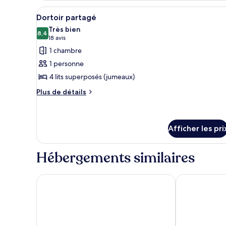
quadruple
Afficher
Une chambre de dortoir avec de
5
Dortoir partagé
toutes
Très bien
les
8,4
8,4 sur 10
(18 avis)
18 avis
photos
1 chambre
pour
1 personne
ce
4 lits superposés (jumeaux)
type
Plus
de
Plus de détails
de
chambre :
détails
Dortoir
pour
partagé
Dortoir
Afficher les pri
partagé
Hébergements similaires
Rodeway Inn Chicago North Shore - Lincolnwood
Rodeway Inn 