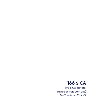
e l’hébergement
Commodité de l’hébergement
Le
166 $ CA
prix
193 $ CA au total
actuel
(taxes et frais compris)
e l’hébergement
Commodité de l’hébergement
est
Du 11 août au 12 août
de 166 $ CA