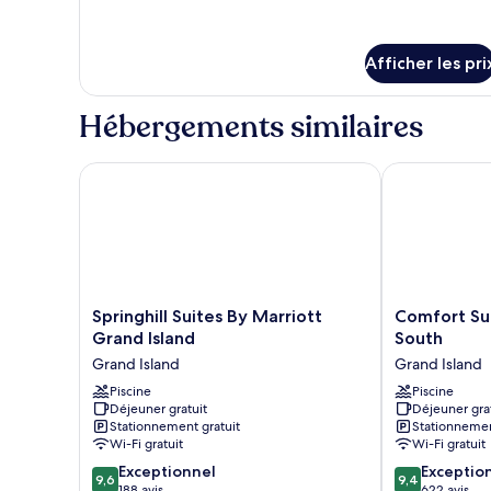
de
de
chambre :
détails
pour
Suite,
Afficher les pri
Suite,
Plusieurs
Plusieurs
lits
lits
Hébergements similaires
Springhill Suites By Marriott Grand Island
Comfort Suite
Springhill
Comfort
Springhill Suites By Marriott
Comfort Sui
Suites
Suites
Grand Island
South
By
Grand
Grand Island
Grand Island
Marriott
Island
Grand
Piscine
South
Piscine
Déjeuner gratuit
Déjeuner gra
Island
Grand
Stationnement gratuit
Stationnemen
Grand
Island
Wi-Fi gratuit
Wi-Fi gratuit
Island
9.6
9.4
Exceptionnel
Exceptio
9,6
9,4
sur
sur
188 avis
622 avis