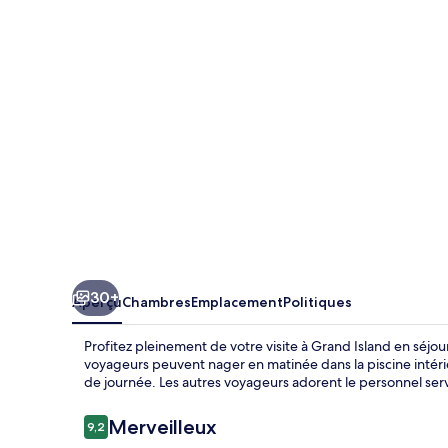
Inn
&
Suites
by
Marriott
Grand
Island
30+
Aperçu
Chambres
Emplacement
Politiques
Profitez pleinement de votre visite à Grand Island en séjour
voyageurs peuvent nager en matinée dans la piscine intéri
de journée. Les autres voyageurs adorent le personnel serv
Avis
Merveilleux
9,2
9,2 sur 10 –