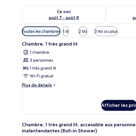
Vérifier la disponibilité pour ce soir août 7 - août 8
Vérifier la di
Ce soir
août 7 - août 8
a
Filtres
Toutes les chambres
1 lit
2 lits
3 lits ou plus
disponibles
Afficher
Une chambre d’hôtel avec un gr
pour
3
Chambre, 1 très grand lit
toutes
les
1 chambre
les
chambres
3 personnes
photos
pour
1 très grand lit
ce
Wi-Fi gratuit
type
Plus
Plus de détails
de
de
chambre :
détails
pour
Chambre,
Afficher les pri
Chambre,
1
1
très
très
Afficher
Une chambre d’hôtel avec un gr
grand
3
grand
Chambre, 1 très grand lit, accessible aux personne
toutes
lit
lit
malentendantes (Roll-in Shower)
les