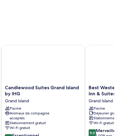
80 Grand Island
Candlewood Suites Grand Island by IHG
Best Western Plus Grand
Candlewood
Best
Candlewood Suites Grand Island
Best Western Plus Gr
Suites
Western
by IHG
Inn & Suites
Grand
Plus
Grand Island
Grand Island
Island
Grand
by
Piscine
Island
Piscine
Animaux de compagnie
Déjeuner gratuit
IHG
Inn
acceptés
Stationnement gratuit
Grand
&
Stationnement gratuit
Wi-Fi gratuit
Island
Suites
Wi-Fi gratuit
9.0
Grand
Merveilleux
9,0
9.4
Exceptionnel
sur
1 008 avis