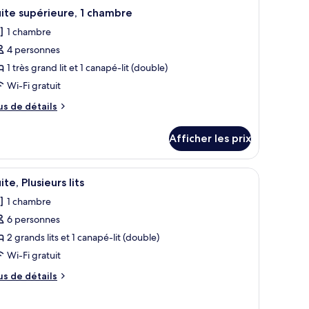
ite supérieure, 1 chambre
1 chambre
4 personnes
1 très grand lit et 1 canapé-lit (double)
Wi-Fi gratuit
us
us de détails
e
tails
Afficher les prix
ur
ite
périeure,
iseur à écran plat, d’un bureau, d’une chaise, d’un canapé et d’un pouf ron
fficher
Une chambre d’hôtel avec un canapé gris, un p
2
ite, Plusieurs lits
outes
hambre
1 chambre
s
6 personnes
hotos
our
2 grands lits et 1 canapé-lit (double)
e
Wi-Fi gratuit
ype
us
us de détails
e
e
hambre :
tails