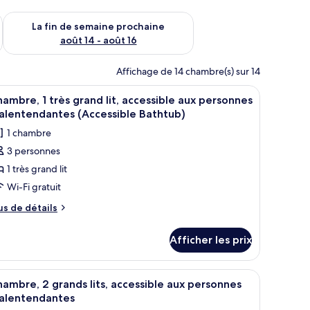
n de semaine août 7 - août 9
Vérifier la disponibilité pour la fin de semaine prochaine août 
La fin de semaine prochaine
août 14 - août 16
Affichage de 14 chambre(s) sur 14
 un bureau avec un ordinateur, une télévision et une chaise.
fficher
Une chambre d’hôtel avec un grand lit, un bur
3
ambre, 1 très grand lit, accessible aux personnes
outes
alentendantes (Accessible Bathtub)
s
1 chambre
hotos
3 personnes
our
1 très grand lit
e
ype
Wi-Fi gratuit
e
us
us de détails
hambre :
e
tails
hambre,
Afficher les prix
ur
ambre,
rès
 bureau avec une télévision et une fenêtre avec des rideaux.
fficher
Une chambre d’hôtel avec deux lits, un bureau
3
rand
ès
ambre, 2 grands lits, accessible aux personnes
outes
and
t,
alentendantes
s