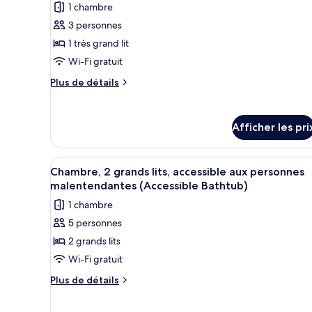
1 chambre
photos
3 personnes
pour
1 très grand lit
ce
type
Wi-Fi gratuit
de
Plus
Plus de détails
chambre :
de
détails
Chambre,
pour
1
Afficher les pri
Chambre,
très
1
grand
très
Afficher
Une chambre d’hôtel avec deux 
3
grand
Chambre, 2 grands lits, accessible aux personnes
lit,
toutes
lit,
malentendantes (Accessible Bathtub)
accessible
accessible
les
aux
1 chambre
aux
photos
personnes
personnes
5 personnes
pour
malentendantes
malentendantes
2 grands lits
ce
(Roll-
(Roll-
in
type
Wi-Fi gratuit
in
Shower)
de
Plus
Plus de détails
Shower)
chambre :
de
détails
Chambre,