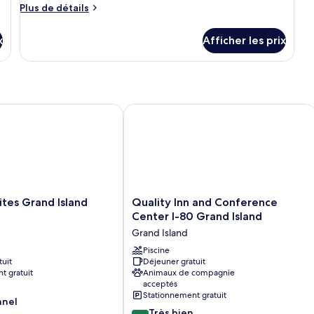
de
Plus
Plus de détails
chambre :
de
détails
Suite,
x
Afficher les prix
pour
Plusieurs
Suite,
lits,
Plusieurs
accessible
lits,
accessible
aux
aux
s Grand Island South
Quality Inn and Conference Center I-
personnes
personnes
malentendantes
malentendantes
(Accessible
(Accessible
Bathtub)
Bathtub)
Quality
tes Grand Island
Quality Inn and Conference
Inn
Center I-80 Grand Island
and
Grand Island
Conference
Center
Piscine
tuit
Déjeuner gratuit
I-
t gratuit
Animaux de compagnie
80
acceptés
Grand
Stationnement gratuit
nnel
Island
8.4
Très bien