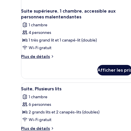
Suite supérieure, 1 chambre, accessible aux
personnes malentendantes
1 chambre
4 personnes
1 très grand lit et 1 canapé-lit (double)
Wi-Fi gratuit
Plus
Plus de détails
de
détails
Afficher les pri
pour
Suite
supérieure,
Afficher
Une chambre d’hôtel avec deux 
3
1
Suite, Plusieurs lits
toutes
chambre,
1 chambre
accessible
les
aux
6 personnes
photos
personnes
pour
2 grands lits et 2 canapés-lits (doubles)
malentendantes
ce
Wi-Fi gratuit
type
Plus
Plus de détails