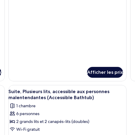
pour
po
Suite,
Su
Suite,
Su
1
P
1
Pl
très
li
très
lit
grand
grand
lit
lit
et
et
1
1
canapé-
lit
canapé-
lit
x
Afficher les prix
lits, un bureau, une chaise et une porte.
Afficher
Une chambre d’hôtel avec un canapé gr
2
Suite, Plusieurs lits, accessible aux personnes
toutes
malentendantes (Accessible Bathtub)
les
1 chambre
photos
6 personnes
pour
2 grands lits et 2 canapés-lits (doubles)
ce
type
Wi-Fi gratuit