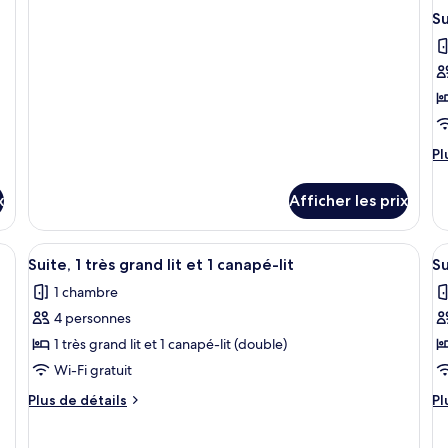
pour
2
Su
Chambre,
grands
2
lits,
grands
lits,
accessible
accessible
aux
aux
personnes
personnes
malentendantes
malentendantes
Pl
Pl
(Roll-
d
(Roll-
in
dé
in
x
Afficher les prix
Shower)
po
Shower)
Su
su
Afficher
Une chambre d’hôtel équipée d’un télév
A
3
1
Suite, 1 très grand lit et 1 canapé-lit
Su
toutes
t
c
1 chambre
les
le
4 personnes
photos
p
pour
p
1 très grand lit et 1 canapé-lit (double)
ce
c
Wi-Fi gratuit
type
t
Plus
Pl
Plus de détails
Pl
de
d
de
d
chambre :
détails
c
dé