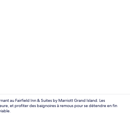
Commodité d
nant au Fairfield Inn & Suites by Marriott Grand Island. Les
eure, et profiter des baignoires à remous pour se détendre en fin
iable.
Commodité d