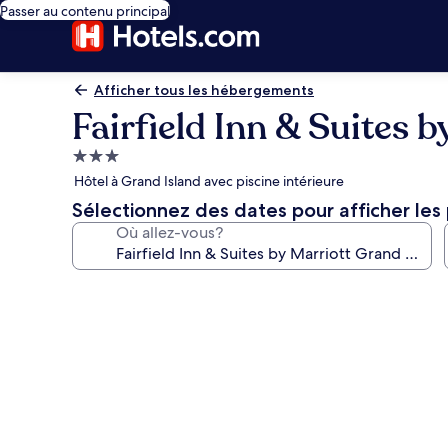
Passer au contenu principal
Afficher tous les hébergements
Fairfield Inn & Suites 
Hébergement
3.0 étoiles
Hôtel à Grand Island avec piscine intérieure
Sélectionnez des dates pour afficher les 
Où allez-vous?
Galerie
de
photos
de
l’hébergement
Fairfield