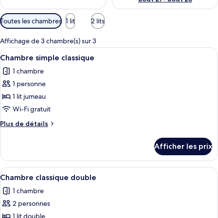
Filtres
Toutes les chambres
1 lit
2 lits
disponibles
pour
Affichage de 3 chambre(s) sur 3
les
Afficher
Une chambre d’hôtel équipée d’un lit, 
5
Chambre simple classique
chambres
toutes
1 chambre
les
1 personne
photos
pour
1 lit jumeau
ce
Wi-Fi gratuit
type
Plus
Plus de détails
de
de
chambre :
détails
Afficher les prix
pour
Chambre
Chambre
simple
simple
Afficher
Une chambre à coucher avec un lit en 
classique
6
classique
Chambre classique double
toutes
1 chambre
les
2 personnes
photos
pour
1 lit double