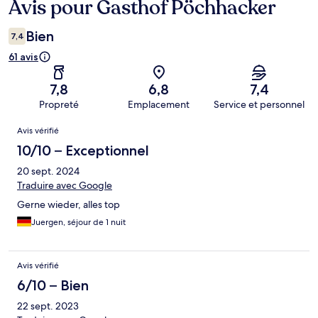
Avis pour Gasthof Pöchhacker
Avis
Bien
7,4
61 avis
7,8
6,8
7,4
Propreté
Emplacement
Service et personnel
Avis
Avis vérifié
10/10 – Exceptionnel
20 sept. 2024
Traduire avec Google
Gerne wieder, alles top
Juergen, séjour de 1 nuit
Avis vérifié
6/10 – Bien
22 sept. 2023