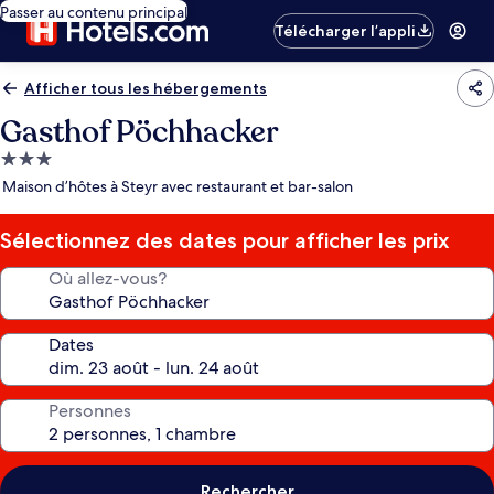
Passer au contenu principal
Télécharger l’appli
Afficher tous les hébergements
Gasthof Pöchhacker
Hébergement
3.0 étoiles
Maison d’hôtes à Steyr avec restaurant et bar-salon
Sélectionnez des dates pour afficher les prix
Où allez-vous?
Dates
Personnes
Rechercher