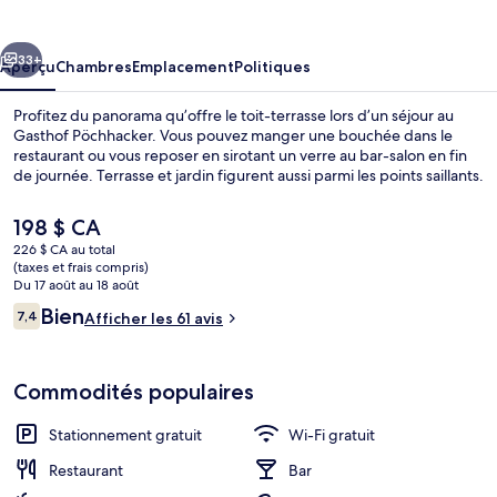
Pöchhacker
cédent
Suivant
33+
Aperçu
Chambres
Emplacement
Politiques
Profitez du panorama qu’offre le toit-terrasse lors d’un séjour au
Gasthof Pöchhacker. Vous pouvez manger une bouchée dans le
restaurant ou vous reposer en sirotant un verre au bar-salon en fin
de journée. Terrasse et jardin figurent aussi parmi les points saillants.
Le
198 $ CA
prix
226 $ CA au total
actuel
(taxes et frais compris)
est
Du 17 août au 18 août
Façade de l’hébergement
de 198 $ CA
Avis
Bien
7,4
Afficher les 61 avis
7,4 sur 10 –
Commodités populaires
Stationnement gratuit
Wi-Fi gratuit
Restaurant
Bar