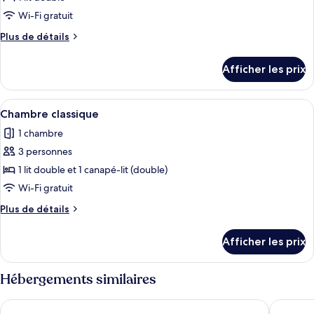
ce
Wi-Fi gratuit
type
Plus
Plus de détails
de
de
chambre :
détails
Afficher les prix
pour
Chambre
Chambre
classique
classique
Afficher
Une chambre moderne avec un lit en bo
double
5
double
Chambre classique
toutes
1 chambre
les
3 personnes
photos
pour
1 lit double et 1 canapé-lit (double)
ce
Wi-Fi gratuit
type
Plus
Plus de détails
de
de
chambre :
détails
Afficher les prix
pour
Chambre
Chambre
classique
classique
Hébergements similaires
Hotel Leo
Hotel & 