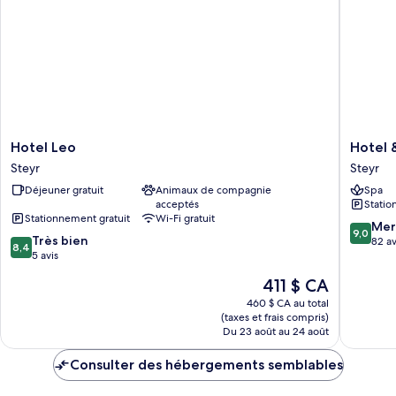
Hotel
Hotel
Hotel Leo
Hotel 
Leo
&
Steyr
Steyr
Steyr
Restaur
Déjeuner gratuit
Animaux de compagnie
Spa
Christki
acceptés
Statio
Steyr
Stationnement gratuit
Wi-Fi gratuit
9.0
Mer
9,0
8.4
Très bien
sur
82 av
8,4
sur
5 avis
10,
10,
Merveill
Le
411 $ CA
Très
82 avis
prix
bien,
460 $ CA au total
est
(taxes et frais compris)
5 avis
de
Du 23 août au 24 août
411 $ CA
Consulter des hébergements semblables