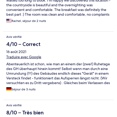
waited too long to book. I'm happy we discovered this location -
the countryside is beautiful and the overnighting was
convenient and comfortable. The breakfast was definitely the
best part :) The room was clean and comfortable, no complaints
about the service. We did notice a bit of commuter traffic on the
Rachel, séjour de 2 nuits
weekday morning, but it was not bad. If you can ask for a room
near the back, you might not notice at all. Again, no complaints.
There is a nice courtyard to sit and enjoy the sunshine and a
Avis vérifié
drink. We didn't use the restaurant/bar in the evening, but it
may have been closed due to Covid-19. We were out enjoying
4/10 – Correct
the evenings in Linz and local areas after a bike ride along the
16 août 2021
Donau. We were on the 3rd floor, it didn't bother us to climb the
stairs. This would be a great jump off point to visit the mountains
Traduire avec Google
in the south. I would return to the Gasthof if I were in the area.
Abenteuerlich ist schon, wie man an einem der (zwei!) Ruhetage
des GH überhaupt hinein kommt! Selbst wenn man durch eine
Umrundung (!!!) des Gebäudes endlich dieses "Gerät" in einem
Versteck findet - funktioniert das Aufsperren längst nicht. (Wir
versuchten es zu Dritt vergebens) . Gleiches beim Verlassen des
Hauses in Richtung des "oberen" Parkplatzes. Unglaublich :-(((
Séjour de 3 nuits
Das Frühstück ist von sagenhafter Lieblosigkeit und entspricht in
der Präsentation dem Standard von Jugendhäusern der 1970er
Jahre.
Avis vérifié
8/10 – Très bien