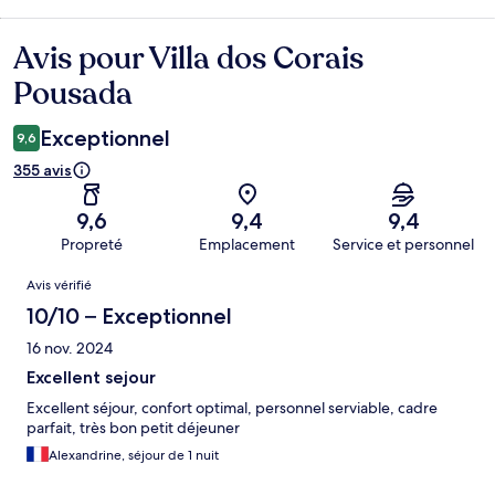
Avis pour Villa dos Corais
Avis
Pousada
Exceptionnel
9,6
355 avis
9,6
9,4
9,4
Propreté
Emplacement
Service et personnel
Avis
Avis vérifié
10/10 – Exceptionnel
16 nov. 2024
Excellent sejour
Excellent séjour, confort optimal, personnel serviable, cadre
parfait, très bon petit déjeuner
Alexandrine, séjour de 1 nuit