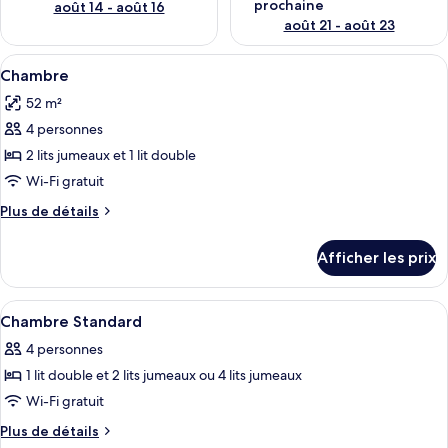
prochaine
août 14 - août 16
août 21 - août 23
Afficher
Literie de qualité, lit avec matelas à p
4
Chambre
toutes
52 m²
les
4 personnes
photos
pour
2 lits jumeaux et 1 lit double
ce
Wi-Fi gratuit
type
Plus
Plus de détails
de
de
chambre :
détails
Afficher les prix
pour
Chambre
Chambre
Afficher
Un lit à baldaquin, une tête de lit en b
17
Chambre Standard
toutes
4 personnes
les
1 lit double et 2 lits jumeaux ou 4 lits jumeaux
photos
pour
Wi-Fi gratuit
ce
Plus
Plus de détails
de