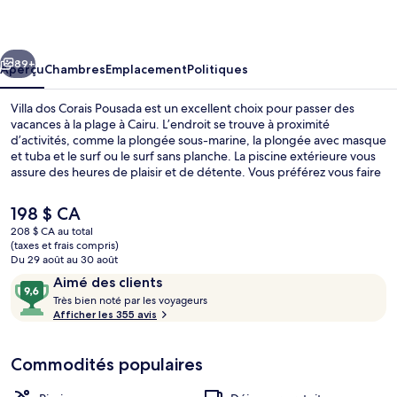
dos
Corais
cédent
Suivant
Pousada
89+
Aperçu
Chambres
Emplacement
Politiques
Villa dos Corais Pousada est un excellent choix pour passer des
vacances à la plage à Cairu. L’endroit se trouve à proximité
d’activités, comme la plongée sous-marine, la plongée avec masque
et tuba et le surf ou le surf sans planche. La piscine extérieure vous
assure des heures de plaisir et de détente. Vous préférez vous faire
dorloter? Visitez alors le spa et profitez des massages. Restaurant
dos Corais sert une cuisine méditerranéenne et le bar-salon est un
Le
198 $ CA
excellent endroit où siroter une boisson fraîche. Parmi les autres
prix
208 $ CA au total
points saillants figurent un bar attenant à la piscine, un centre
actuel
(taxes et frais compris)
d’entraînement physique et un terrain de tennis extérieur. Les
Balcon
est
Du 29 août au 30 août
autres voyageurs apprécient vraiment le personnel serviable.
de 198 $ CA
Avis
9,6
Aimé des clients
T
sur
Très bien noté par les voyageurs
r
Afficher les 355 avis
10,
è
Aimé
s
des
Commodités populaires
clients
b
i