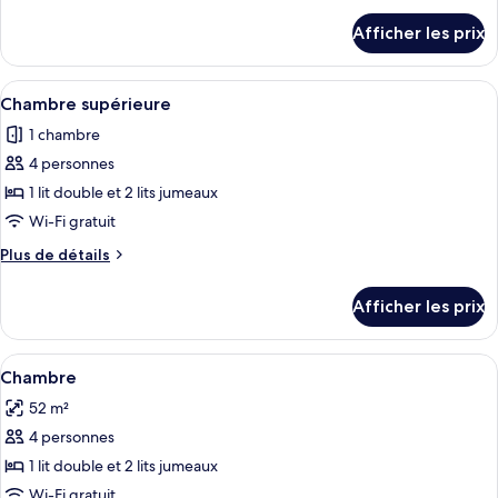
type
détails
de
Afficher les prix
pour
chambre :
Chambre
Chambre
Standard
Afficher
Une salle de bain avec un lavabo blanc
20
Standard
Chambre supérieure
toutes
1 chambre
les
4 personnes
photos
pour
1 lit double et 2 lits jumeaux
ce
Wi-Fi gratuit
type
Plus
Plus de détails
de
de
chambre :
détails
Afficher les prix
pour
Chambre
Chambre
supérieure
supérieure
Afficher
Literie de qualité, lit avec matelas à p
4
Chambre
toutes
52 m²
les
4 personnes
photos
pour
1 lit double et 2 lits jumeaux
ce
Wi-Fi gratuit