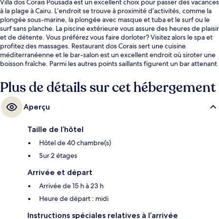
Villa dos Corais Pousada est un excellent choix pour passer des vacances
à la plage à Cairu. L’endroit se trouve à proximité d’activités, comme la
plongée sous-marine, la plongée avec masque et tuba et le surf ou le
surf sans planche. La piscine extérieure vous assure des heures de plaisir
et de détente. Vous préférez vous faire dorloter? Visitez alors le spa et
profitez des massages. Restaurant dos Corais sert une cuisine
méditerranéenne et le bar-salon est un excellent endroit où siroter une
boisson fraîche. Parmi les autres points saillants figurent un bar attenant
à la piscine, un centre d’entraînement physique et un terrain de tennis
extérieur. Les autres voyageurs apprécient vraiment le personnel
Plus de détails sur cet hébergement
serviable.
Aperçu
Taille de l’hôtel
Hôtel de 40 chambre(s)
Sur 2 étages
Arrivée et départ
Arrivée de 15 h à 23 h
Heure de départ : midi
Instructions spéciales relatives à l’arrivée