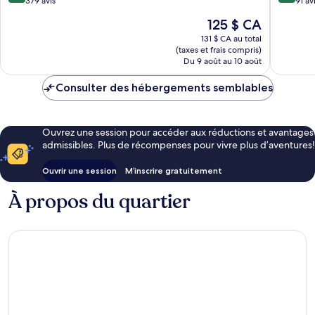
sur
sur
379 avis
91 av
10,
10,
Le
125 $ CA
Merveilleux,
Exceptio
prix
379 avis
91 avis
131 $ CA au total
est
(taxes et frais compris)
de
Du 9 août au 10 août
125 $ CA
Consulter des hébergements semblables
Ouvrez une session pour accéder aux réductions et avantages
admissibles. Plus de récompenses pour vivre plus d’aventures!
Ouvrir une session
M’inscrire gratuitement
À propos du quartier