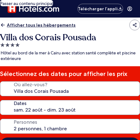
Passer au contenu principal
Télécharger l’appli
Afficher tous les hébergements
Villa dos Corais Pousada
Hébergement
4.0 étoiles
Hôtel au bord de la mer à Cairu avec station santé complète et piscine
extérieure
Sélectionnez des dates pour afficher les prix
Où allez-vous?
Dates
Personnes