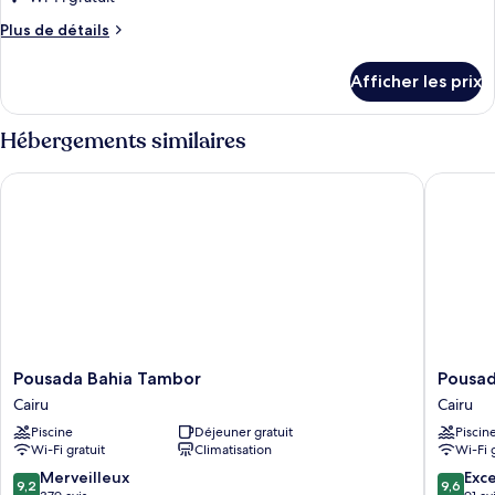
type
Plus
Plus de détails
de
de
chambre :
détails
Afficher les prix
pour
Chambre
Chambre
Hébergements similaires
Pousada Bahia Tambor
Pousada 
Pousada
Pousada
Pousada Bahia Tambor
Pousad
Bahia
Antonell
Cairu
Cairu
Tambor
Cairu
Piscine
Déjeuner gratuit
Piscin
Cairu
Wi-Fi gratuit
Climatisation
Wi-Fi 
9.2
9.6
Merveilleux
Exc
9,2
9,6