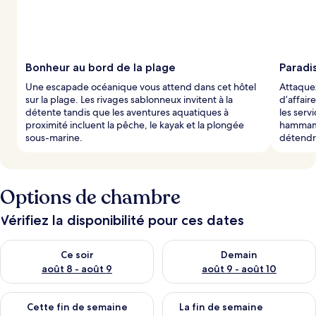
Bonheur au bord de la plage
Paradis
Une escapade océanique vous attend dans cet hôtel
Attaquez
sur la plage. Les rivages sablonneux invitent à la
d’affair
détente tandis que les aventures aquatiques à
les serv
proximité incluent la pêche, le kayak et la plongée
hammam e
sous-marine.
détendr
Options de chambre
Vérifiez la disponibilité pour ces dates
Vérifier la disponibilité pour ce soir août 8 - août 9
Vérifier la disponibilité pour 
Ce soir
Demain
août 8 - août 9
août 9 - août 10
Vérifier la disponibilité pour cette fin de semaine août 14 - aoû
Vérifier la disponibilité pour 
Cette fin de semaine
La fin de semaine