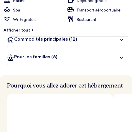
Piscine
Déjeuner gratuit
e
n
Spa
Transport aéroportuaire
Wi-Fi gratuit
Restaurant
n
o
Afficher tout
t
é
Commodités principales
(12)
p
a
Pour les familles
(6)
r
l
e
s
Pourquoi vous allez adorer cet hébergement
v
o
y
a
g
e
u
r
s