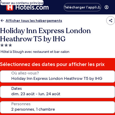
Passer au contenu principal
Télécharger l’appli
Afficher tous les hébergements
Holiday Inn Express London
Heathrow T5 by IHG
Hébergement
3.0 étoiles
Hôtel à Slough avec restaurant et bar-salon
Sélectionnez des dates pour afficher les prix
Où allez-vous?
Dates
Personnes