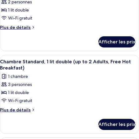
pour
2 personnes
Hot
Breakfast)
ce
1 lit double
Breakfast)
type
Wi-Fi gratuit
de
Plus
Plus de détails
chambre :
de
Chambre
détails
Afficher les prix
pour
Standard,
Chambre
1
Standard,
Afficher
Une chambre d’hôtel avec un grand lit,
lit
7
1
Chambre Standard, 1 lit double (up to 2 Adults, Free Hot
toutes
double
lit
Breakfast)
double
les
(Free
1 chambre
(Free
photos
Hot
Hot
3 personnes
pour
Breakfast)
Breakfast)
1 lit double
ce
type
Wi-Fi gratuit
de
Plus
Plus de détails
chambre :
de
détails
Chambre
Afficher les prix
pour
Standard,
Chambre
1
Standard,