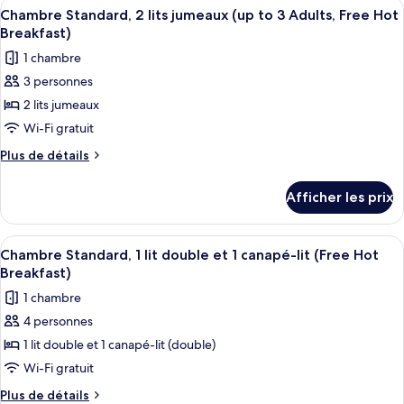
Afficher
Une chambre d’hôtel avec deux lits, un
7
lit
1
Chambre Standard, 2 lits jumeaux (up to 3 Adults, Free Hot
toutes
lit
double
Breakfast)
double
les
(up
1 chambre
(up
photos
to
to
3 personnes
pour
2
2
2 lits jumeaux
ce
Adults,
Adults,
Free
type
Wi-Fi gratuit
Free
Hot
de
Plus
Plus de détails
Hot
Breakfast)
chambre :
de
Breakfast)
détails
Chambre
Afficher les prix
pour
Standard,
Chambre
2
Standard,
Afficher
Une chambre d’hôtel avec deux lits, un
7
lits
2
Chambre Standard, 1 lit double et 1 canapé-lit (Free Hot
toutes
lits
jumeaux
Breakfast)
jumeaux
les
(up
1 chambre
(up
photos
to
to
4 personnes
pour
3
3
1 lit double et 1 canapé-lit (double)
ce
Adults,
Adults,
Free
type
Wi-Fi gratuit
Free
Hot
de
Plus
Plus de détails
Hot
Breakfast)