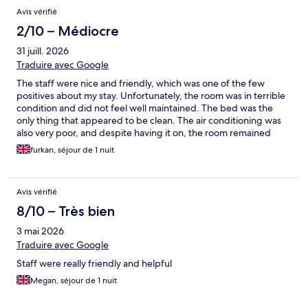
Avis vérifié
2/10 – Médiocre
31 juill. 2026
Traduire avec Google
The staff were nice and friendly, which was one of the few
positives about my stay. Unfortunately, the room was in terrible
condition and did not feel well maintained. The bed was the
only thing that appeared to be clean. The air conditioning was
also very poor, and despite having it on, the room remained
uncomfortably hot. The food was shocking as well and was
furkan, séjour de 1 nuit
nowhere near the standard I expected. Overall, I was very
disappointed with my stay. Based on this experience, I will not
be using Holiday Inn again.
Avis vérifié
8/10 – Très bien
3 mai 2026
Traduire avec Google
Staff were really friendly and helpful
Megan, séjour de 1 nuit