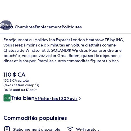
Holiday
Inn
Express
cédent
Suivant
London
96+
Aperçu
Chambres
Emplacement
Politiques
Heathrow
En séjournant au Holiday Inn Express London Heathrow T5 by IHG,
T5
vous serez à moins de dix minutes en voiture d’attraits comme
Château de Windsor et LEGOLAND® Windsor. Pour prendre une
by
bouchée, vous pouvez visiter Great Room, qui sert le déjeuner, le
IHG
dîner et le souper. Parmi les autres commodités figurent un bar-
salon et casse-croûte/charcuterie. Les autres voyageurs adorent le
personnel serviable et le déjeuner.
Le
110 $ CA
prix
132 $ CA au total
actuel
(taxes et frais compris)
Coffre-fort, bureau, système d’insonori
est
Du 16 août au 17 août
de 110 $ CA
Avis
Très bien
8,0
Afficher les 1 309 avis
8,0 sur 10 –
Commodités populaires
Stationnement disponible
Wi-Fi gratuit