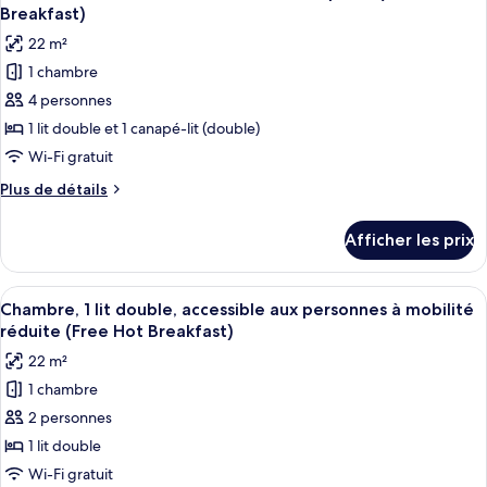
toutes
Breakfast)
Hot
Breakfast)
Breakfast)
les
22 m²
photos
1 chambre
pour
4 personnes
ce
type
1 lit double et 1 canapé-lit (double)
de
Wi-Fi gratuit
chambre :
Plus
Plus de détails
Chambre
de
Standard,
détails
Afficher les prix
pour
1
Chambre
lit
Standard,
Afficher
Une chambre d’hôtel avec un grand lit
double
7
1
Chambre, 1 lit double, accessible aux personnes à mobilité
toutes
lit
et
réduite (Free Hot Breakfast)
double
les
1
22 m²
et
photos
canapé-
1
1 chambre
pour
lit
canapé-
2 personnes
ce
lit
(Free
(Free
type
1 lit double
Hot
Hot
de
Wi-Fi gratuit
Breakfast)
Breakfast)