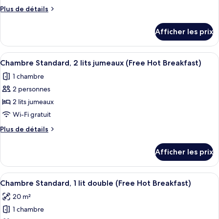
chambre :
Plus
Plus de détails
Chambre,
de
1
détails
Afficher les prix
pour
lit
Chambre,
double,
1
Afficher
Une chambre d’hôtel avec deux lits, un
accessible
9
lit
Chambre Standard, 2 lits jumeaux (Free Hot Breakfast)
toutes
double,
aux
1 chambre
accessible
les
personnes
aux
2 personnes
photos
à
personnes
pour
2 lits jumeaux
mobilité
à
ce
mobilité
Wi-Fi gratuit
réduite
réduite
type
(Free
Plus
Plus de détails
(Free
de
de
Hot
Hot
chambre :
détails
Breakfast)
Breakfast)
Afficher les prix
pour
Chambre
Chambre
Standard,
Standard,
Afficher
Une chambre d’hôtel avec un lit, un c
2
8
2
Chambre Standard, 1 lit double (Free Hot Breakfast)
toutes
lits
lits
20 m²
jumeaux
les
jumeaux
(Free
1 chambre
photos
(Free
Hot