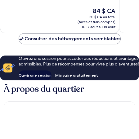
10,
Très
Le
84 $ CA
Excellent,
bien,
prix
1 222 avis
431 avis
101 $ CA au total
est
(taxes et frais compris)
de
Du 17 août au 18 août
84 $ CA
Consulter des hébergements semblables
Ouvrez une session pour accéder aux réductions et avantages
admissibles. Plus de récompenses pour vivre plus d’aventures!
Ouvrir une session
M’inscrire gratuitement
À propos du quartier