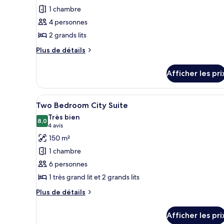
ce
1 chambre
type
4 personnes
de
2 grands lits
chambre :
Terrace
Plus
Plus de détails
Studio
de
détails
Two
Afficher les pri
pour
Queen
Terrace
Beds
Studio
Afficher
Une chambre d’hôtel moderne do
6
Two
Fountain
Two Bedroom City Suite
toutes
Queen
View
Très bien
Beds
les
8,0
8,0 sur 10
(4 avis)
4 avis
Fountain
photos
150 m²
View
pour
1 chambre
ce
6 personnes
type
1 très grand lit et 2 grands lits
de
chambre :
Plus
Plus de détails
de
Two
détails
Bedroom
Afficher les pri
pour