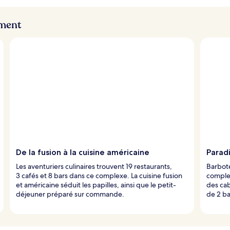
ement
De la fusion à la cuisine américaine
Paradi
Les aventuriers culinaires trouvent 19 restaurants,
Barbote
3 cafés et 8 bars dans ce complexe. La cuisine fusion
comple
et américaine séduit les papilles, ainsi que le petit-
des cab
déjeuner préparé sur commande.
de 2 ba