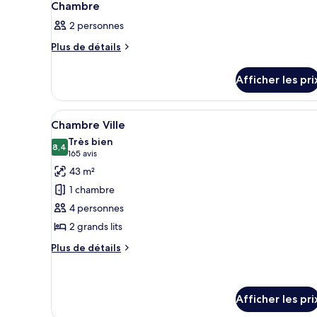
Chambre
2 personnes
Plus
Plus de détails
de
détails
Afficher les pri
pour
Chambre
Afficher
Une chambre d’hôtel avec deux 
4
Chambre Ville
toutes
Très bien
les
8,4
8,4 sur 10
(165 avis)
165 avis
photos
43 m²
pour
1 chambre
ce
4 personnes
type
2 grands lits
de
chambre :
Plus
Plus de détails
de
Chambre
détails
Ville
pour
Chambre
Afficher les pri
Ville