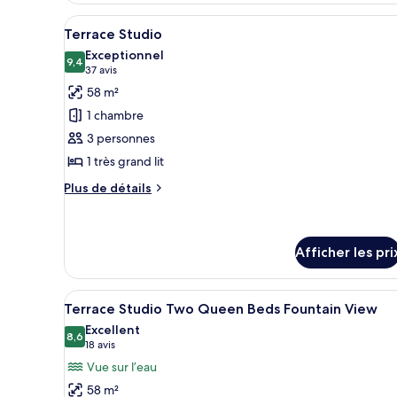
Afficher
Un lit bien fait, avec du linge 
6
Terrace Studio
toutes
Exceptionnel
les
9,4
9,4 sur 10
(37 avis)
37 avis
photos
58 m²
pour
1 chambre
ce
3 personnes
type
1 très grand lit
de
chambre :
Plus
Plus de détails
de
Terrace
détails
Studio
pour
Terrace
Afficher les pri
Studio
Afficher
Draps en coton égyptien, literi
6
Terrace Studio Two Queen Beds Fountain View
toutes
Excellent
les
8,6
8,6 sur 10
(18 avis)
18 avis
photos
Vue sur l’eau
pour
58 m²