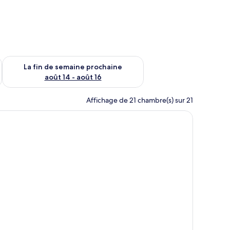
n de semaine août 7 - août 9
Vérifier la disponibilité pour la fin de semaine prochaine août 
La fin de semaine prochaine
août 14 - août 16
Affichage de 21 chambre(s) sur 21