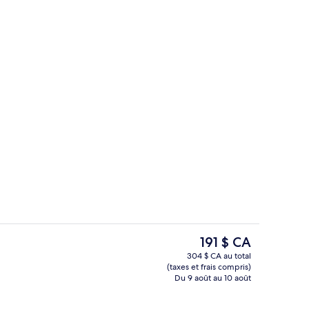
18 restaurants servant le déjeuner, le 
ateur, soumise par Peak Life Travel
Le
191 $ CA
prix
304 $ CA au total
actuel
(taxes et frais compris)
on égyptien, literie de qualité, couette en duvet
Piscine extérieure en saison, cabanas 
est
Du 9 août au 10 août
de 191 $ CA