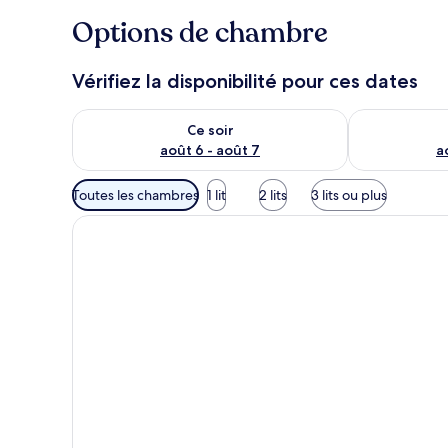
Options de chambre
Vérifiez la disponibilité pour ces dates
Vérifier la disponibilité pour ce soir août 6 - août 7
Vérifier la di
Ce soir
août 6 - août 7
a
Filtres
Toutes les chambres
1 lit
2 lits
3 lits ou plus
disponibles
pour
les
chambres