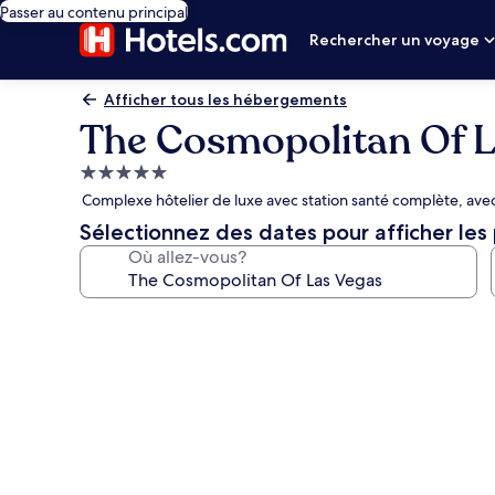
Passer au contenu principal
Rechercher un voyage
Afficher tous les hébergements
The Cosmopolitan Of L
Hébergement
5.0 étoiles
Complexe hôtelier de luxe avec station santé complète, avec 
Sélectionnez des dates pour afficher les 
Où allez-vous?
Galerie
de
photos
de
l’hébergement
The