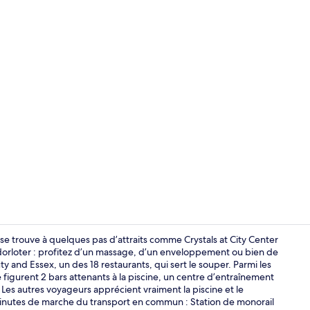
Vidéo de cré
 se trouve à quelques pas d’attraits comme Crystals at City Center
e dorloter : profitez d’un massage, d’un enveloppement ou bien de
y and Essex, un des 18 restaurants, qui sert le souper. Parmi les
Draps en cot
figurent 2 bars attenants à la piscine, un centre d’entraînement
Les autres voyageurs apprécient vraiment la piscine et le
inutes de marche du transport en commun : Station de monorail