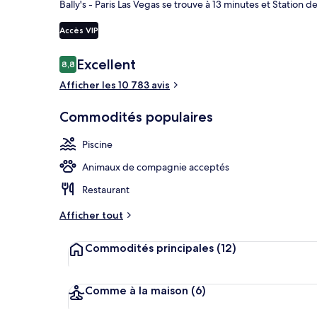
Bally's - Paris Las Vegas se trouve à 13 minutes et Station 
Accès VIP
8 bars-salons,
Avis
Excellent
8,8
8,8 sur 10 –
Afficher les 10 783 avis
Commodités populaires
Piscine
Animaux de compagnie acceptés
Restaurant
Afficher tout
Commodités principales
(12)
Comme à la maison
(6)