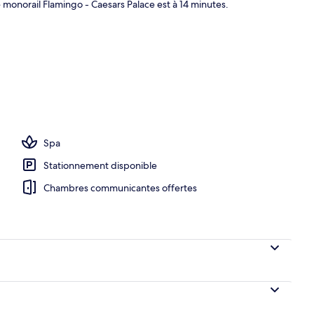
de monorail Flamingo - Caesars Palace est à 14 minutes.
 2 bars attenants à la piscine
Spa
Stationnement disponible
Chambres communicantes offertes