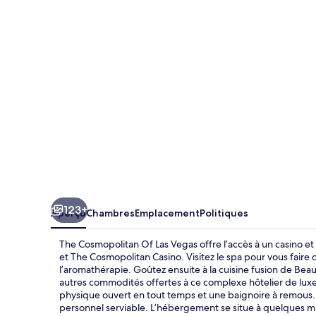
Cosmopolitan
Of
Las
Vegas
123+
Aperçu
Chambres
Emplacement
Politiques
The Cosmopolitan Of Las Vegas offre l’accès à un casino et
et The Cosmopolitan Casino. Visitez le spa pour vous fair
l’aromathérapie. Goûtez ensuite à la cuisine fusion de Beaut
autres commodités offertes à ce complexe hôtelier de luxe 
physique ouvert en tout temps et une baignoire à remous. 
personnel serviable. L’hébergement se situe à quelques m