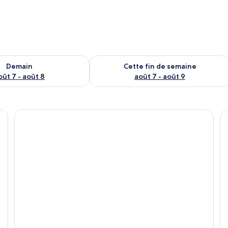
sponibilité pour demain août 7 - août 8
Vérifier la disponibilité pour cette fi
Demain
Cette fin de semaine
oût 7 - août 8
août 7 - août 9