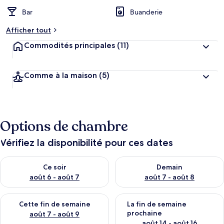
Bar
Buanderie
n
o
Afficher tout
t
é
Commodités principales
(11)
p
a
Comme à la maison
(5)
r
l
e
s
Options de chambre
v
o
Vérifiez la disponibilité pour ces dates
y
a
Vérifier la disponibilité pour ce soir août 6 - août 7
Vérifier la disponibilité pour 
g
Ce soir
Demain
e
août 6 - août 7
août 7 - août 8
u
r
Vérifier la disponibilité pour cette fin de semaine août 7 - aoû
Vérifier la disponibilité pour 
s
Cette fin de semaine
La fin de semaine
prochaine
août 7 - août 9
août 14 - août 16