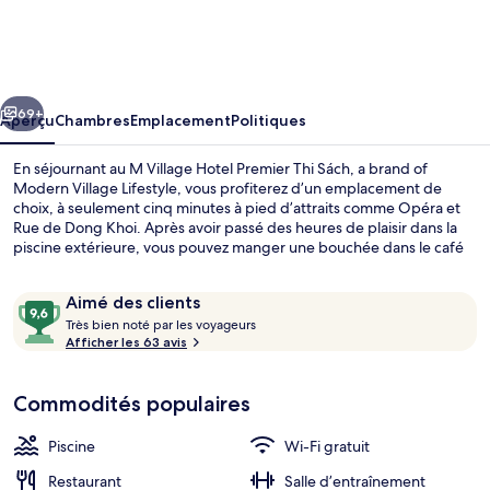
M
Village
Hotel
cédent
Suivant
Premier
69+
Aperçu
Chambres
Emplacement
Politiques
Thi
En séjournant au M Village Hotel Premier Thi Sách, a brand of
Sách,
Modern Village Lifestyle, vous profiterez d’un emplacement de
choix, à seulement cinq minutes à pied d’attraits comme Opéra et
a
Rue de Dong Khoi. Après avoir passé des heures de plaisir dans la
brand
piscine extérieure, vous pouvez manger une bouchée dans le café
ou vous reposer en sirotant un verre au bar-salon. Aussi, les attraits
of
Centre commercial Vincom Center et Fleuve de Saïgon se trouvent à
Avis
9,6
Aimé des clients
Modern
tout juste 10 minutes de marche. L’hébergement se situe à
T
sur
quelques minutes de marche du transport en commun : Opera
Très bien noté par les voyageurs
Village
r
Afficher les 63 avis
House Station se trouve à 4 minutes et Ba Son Station est
10,
Piscine extérieure
è
à 12 minutes.
Lifestyle
Aimé
s
des
Commodités populaires
clients
b
i
Piscine
Wi-Fi gratuit
e
n
Restaurant
Salle d’entraînement