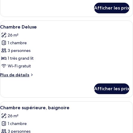
Superior
détails
Afficher les prix
pour
Room
Superior
With
Room
Afficher
Une chambre d’hôtel avec un grand lit,
Bathtub
3
With
Chambre Deluxe
toutes
(No
Bathtub
26 m²
(No
les
Window)
Window)
1 chambre
photos
pour
3 personnes
ce
1 très grand lit
type
Wi-Fi gratuit
de
Plus
Plus de détails
chambre :
de
Chambre
détails
Afficher les prix
pour
Deluxe
Chambre
Deluxe
Afficher
Une chambre d’hôtel avec un grand lit
4
Chambre supérieure, baignoire
toutes
26 m²
les
1 chambre
photos
pour
3 personnes