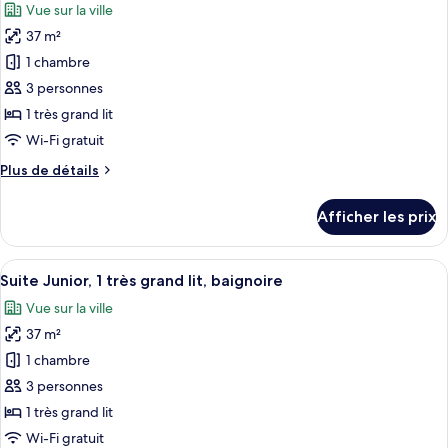
Vue sur la ville
les
37 m²
photos
pour
1 chambre
ce
3 personnes
type
1 très grand lit
de
Wi-Fi gratuit
chambre :
Plus
Plus de détails
Suite
de
Junior,
détails
Afficher les prix
baignoire
pour
Suite
Junior,
Afficher
Une pièce avec un plancher en bois, u
9
baignoire
Suite Junior, 1 très grand lit, baignoire
toutes
Vue sur la ville
les
37 m²
photos
pour
1 chambre
ce
3 personnes
type
1 très grand lit
de
Wi-Fi gratuit