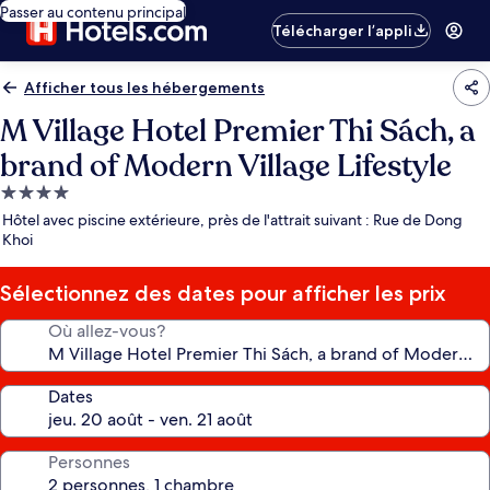
Passer au contenu principal
Télécharger l’appli
Afficher tous les hébergements
M Village Hotel Premier Thi Sách, a
brand of Modern Village Lifestyle
Hébergement
4.0 étoiles
Hôtel avec piscine extérieure, près de l'attrait suivant : Rue de Dong
Khoi
Sélectionnez des dates pour afficher les prix
Où allez-vous?
Dates
Personnes