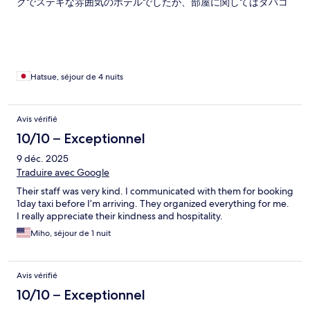
クでステキな雰囲気のホテルでしたが、部屋に関してはタバコ
の匂いが残っていたり、ドアの開け閉めがしづらい点が残念で
した。
Hatsue, séjour de 4 nuits
Avis vérifié
10/10 – Exceptionnel
9 déc. 2025
Traduire avec Google
Their staff was very kind. I communicated with them for booking
1day taxi before I’m arriving. They organized everything for me.
I really appreciate their kindness and hospitality.
Miho, séjour de 1 nuit
Avis vérifié
10/10 – Exceptionnel