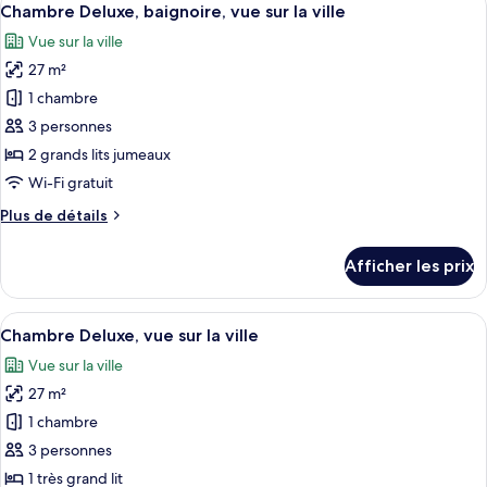
lits
4
avec
Chambre Deluxe, baignoire, vue sur la ville
toutes
jumeaux,
lits
Vue sur la ville
jumeaux,
les
baignoire
baignoire
27 m²
photos
pour
1 chambre
ce
3 personnes
type
2 grands lits jumeaux
de
Wi-Fi gratuit
chambre :
Plus
Plus de détails
Chambre
de
Deluxe,
détails
Afficher les prix
baignoire,
pour
Chambre
vue
Deluxe,
Afficher
Une chambre d’hôtel avec un grand lit
sur
4
baignoire,
Chambre Deluxe, vue sur la ville
toutes
la
vue
Vue sur la ville
sur
les
ville
la
27 m²
photos
ville
pour
1 chambre
ce
3 personnes
type
1 très grand lit