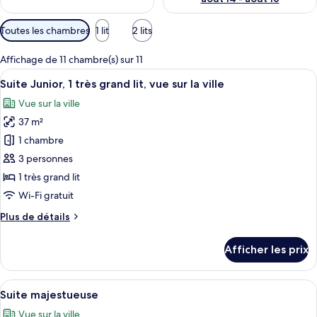
Filtres
Toutes les chambres
1 lit
2 lits
disponibles
pour
Affichage de 11 chambre(s) sur 11
les
Afficher
Un salon moderne avec un canapé, un fa
3
Suite Junior, 1 très grand lit, vue sur la ville
chambres
toutes
Vue sur la ville
les
37 m²
photos
pour
1 chambre
ce
3 personnes
type
1 très grand lit
de
Wi-Fi gratuit
chambre :
Plus
Plus de détails
Suite
de
Junior,
détails
Afficher les prix
1
pour
Suite
très
Junior,
Afficher
Une chambre d’hôtel avec un lit, un ca
grand
10
1
Suite majestueuse
toutes
lit,
très
Vue sur la ville