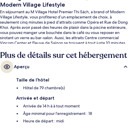
Modern Village Lifestyle
En séjournant au M Village Hotel Premier Thi Sách, a brand of Modern
Village Lifestyle, vous profiterez d’un emplacement de choix, à
seulement cinq minutes à pied d’attraits comme Opéra et Rue de Dong
Khoi. Après avoir passé des heures de plaisir dans la piscine extérieure,
vous pouvez manger une bouchée dans le café ou vous reposer en
sirotant un verre au bar-salon. Aussi, les attraits Centre commercial
Vincom Center et Fleuve de Saïgon se trouvent à tout juste 10 minutes
de marche. L’hébergement se situe à quelques minutes de marche du
Plus de détails sur cet hébergement
transport en commun : Opera House Station se trouve à 4 minutes et Ba
Son Station est à 12 minutes.
Aperçu
Taille de l’hôtel
Hôtel de 79 chambre(s)
Arrivée et départ
Arrivée de 14 h à à tout moment
Âge minimal pour l’enregistrement : 18
Heure de départ : midi