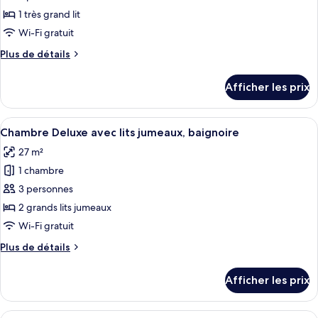
ce
1 très grand lit
type
Wi-Fi gratuit
de
Plus
Plus de détails
chambre :
de
Chambre
détails
Afficher les prix
pour
supérieure,
Chambre
baignoire
supérieure,
Afficher
Une chambre d’hôtel avec deux lits, un
4
baignoire
Chambre Deluxe avec lits jumeaux, baignoire
toutes
27 m²
les
1 chambre
photos
pour
3 personnes
ce
2 grands lits jumeaux
type
Wi-Fi gratuit
de
Plus
Plus de détails
chambre :
de
Chambre
détails
Afficher les prix
pour
Deluxe
Chambre
avec
Deluxe
Afficher
Une chambre d’hôtel avec deux lits, un