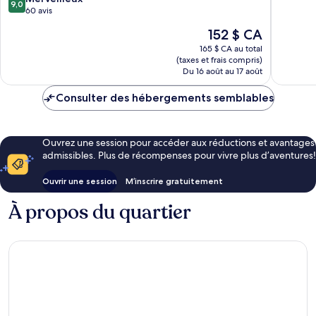
9,0
a
10,
sur
60 avis
brand
Merveill
10,
Le
152 $ CA
of
203 avis
Merveilleux,
prix
Modern
60 avis
165 $ CA au total
est
Village
(taxes et frais compris)
de
Lifestyle
Du 16 août au 17 août
152 $ CA
1er
arrondissement
Consulter des hébergements semblables
Ouvrez une session pour accéder aux réductions et avantages
admissibles. Plus de récompenses pour vivre plus d’aventures!
Ouvrir une session
M’inscrire gratuitement
À propos du quartier