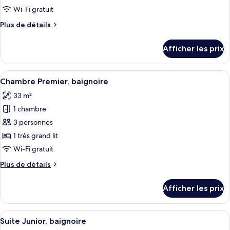
de
Wi-Fi gratuit
chambre :
Plus
Plus de détails
Chambre
de
Deluxe,
détails
Afficher les prix
vue
pour
Chambre
sur
Deluxe,
Afficher
Une chambre d’hôtel avec un grand lit, 
la
10
vue
Chambre Premier, baignoire
toutes
ville
sur
33 m²
la
les
ville
1 chambre
photos
pour
3 personnes
ce
1 très grand lit
type
Wi-Fi gratuit
de
Plus
Plus de détails
chambre :
de
Chambre
détails
Afficher les prix
pour
Premier,
Chambre
baignoire
Premier,
Afficher
Coffre-fort, accès au Wi-Fi (inclus)
8
baignoire
Suite Junior, baignoire
toutes