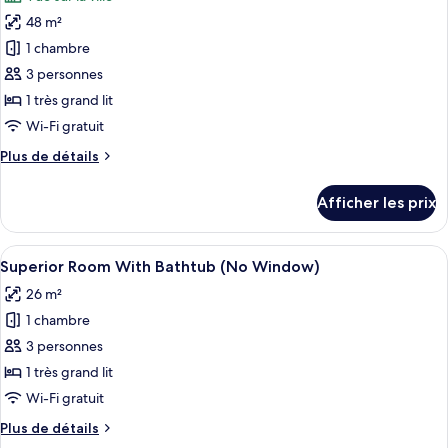
grand
les
vue
lit,
48 m²
photos
sur
vue
pour
la
1 chambre
sur
ce
ville
la
3 personnes
ville
type
1 très grand lit
de
Wi-Fi gratuit
chambre :
Plus
Plus de détails
Suite
de
majestueuse
détails
Afficher les prix
pour
Suite
majestueuse
Afficher
Une chambre d’hôtel avec un lit, un bu
5
Superior Room With Bathtub (No Window)
toutes
26 m²
les
1 chambre
photos
pour
3 personnes
ce
1 très grand lit
type
Wi-Fi gratuit
de
Plus
Plus de détails
chambre :
de