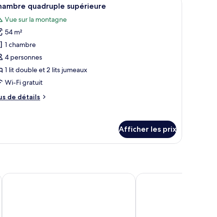
fficher
11
uble
hambre quadruple supérieure
outes
Vue sur la montagne
s
54 m²
hotos
our
1 chambre
e
4 personnes
ype
1 lit double et 2 lits jumeaux
e
Wi-Fi gratuit
hambre :
us
us de détails
hambre
e
uadruple
tails
upérieure
ur
Afficher les prix
hambre
adruple
périeure
77 Patong Hotel & Spa
My Hotel