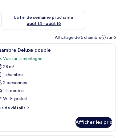
n de semaine août 7 - août 9
Vérifier la disponibilité pour la fin de semaine prochaine août 
La fin de semaine prochaine
août 14 - août 16
Affichage de 6 chambre(s) sur 6
ure en serviette, de coussins verts et de pétales de rose éparpillés.
fficher
Une chambre d’hôtel avec un lit, une télévisi
25
hambre Deluxe double
outes
Vue sur la montagne
s
28 m²
hotos
our
1 chambre
e
2 personnes
ype
1 lit double
e
Wi-Fi gratuit
hambre :
us
us de détails
hambre
e
eluxe
tails
Afficher les prix
ouble
ur
hambre
luxe
e télévision, un bureau et deux lits.
Une chambre d’hôtel avec un grand lit, un bure