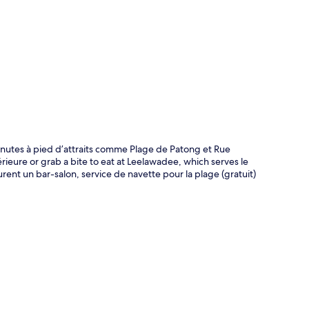
te
utes à pied d’attraits comme Plage de Patong et Rue
ieure or grab a bite to eat at Leelawadee, which serves le
gurent un bar-salon, service de navette pour la plage (gratuit)