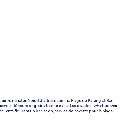
Chambre supér
uinze minutes à pied d’attraits comme Plage de Patong et Rue
cine extérieure or grab a bite to eat at Leelawadee, which serves
 saillants figurent un bar-salon, service de navette pour la plage
Chambre Delux