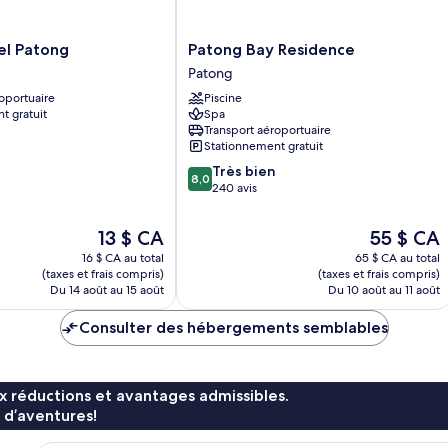
Patong
el Patong
Patong Bay Residence
Bay
Patong
Residence
oportuaire
Piscine
Patong
t gratuit
Spa
Transport aéroportuaire
Stationnement gratuit
8.0
Très bien
8,0
sur
240 avis
10,
Très
Le
Le
13 $ CA
55 $ CA
bien,
prix
prix
16 $ CA au total
65 $ CA au total
240 avis
est
est
(taxes et frais compris)
(taxes et frais compris)
de
de
Du 14 août au 15 août
Du 10 août au 11 août
13 $ CA
55 $ CA
Consulter des hébergements semblables
x réductions et avantages admissibles.
 d’aventures!