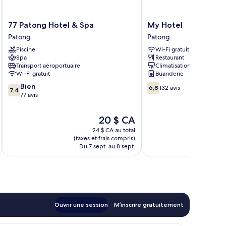
77
My
77 Patong Hotel & Spa
My Hotel
Patong
Hotel
Patong
Patong
Hotel
Patong
Piscine
Wi-Fi gratuit
&
Spa
Restaurant
Spa
Transport aéroportuaire
Climatisation
Patong
Wi-Fi gratuit
Buanderie
7.4
6.8
Bien
6,8
132 avis
7,4
sur
sur
77 avis
10,
10,
Bien,
132 avis
Le
20 $ CA
77 avis
prix
24 $ CA au total
est
(taxes et frais compris)
(taxe
de
Du 7 sept. au 8 sept.
D
20 $ CA
Ouvrir une session
M’inscrire gratuitement