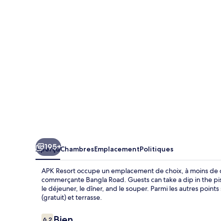
Resort
195+
Aperçu
Chambres
Emplacement
Politiques
APK Resort occupe un emplacement de choix, à moins de q
commerçante Bangla Road. Guests can take a dip in the pis
le déjeuner, le dîner, and le souper. Parmi les autres points
(gratuit) et terrasse.
Avis
Bien
6,2