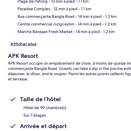
Plage de Patong
- 12 min à pied
- 1.1 km
Paradise Complex
- 12 min à pied
- 1.1 km
Car
Rue commerçante Bangla Road
- 14 min à pied
- 1.2 km
Centre commercial Jungceylon
- 14 min à pied
- 1.2 km
Marché Banzaan Fresh Market
- 14 min à pied
- 1.2 km
Afficher plus
APK Resort
APK Resort occupe un emplacement de choix, à moins de quinze min
commerçante Bangla Road. Guests can take a dip in the piscine extér
déjeuner, le dîner, and le souper. Parmi les autres points saillants fi
et terrasse.
Taille de l’hôtel
Hôtel de 99 chambre(s)
Sur 7 étages
Arrivée et départ