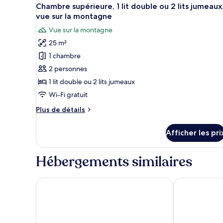
Afficher
8
double
Chambre supérieure, 1 lit double ou 2 lits jumeaux
toutes
vue sur la montagne
les
Vue sur la montagne
photos
25 m²
pour
1 chambre
ce
type
2 personnes
de
1 lit double ou 2 lits jumeaux
chambre :
Wi-Fi gratuit
Chambre
Plus
Plus de détails
supérieure,
de
1
détails
Afficher les pri
pour
lit
Chambre
double
supérieure,
Hébergements similaires
ou
1
2
lit
double
FunDee Boutique Hotel
Amarin Hotel
lits
ou
jumeaux,
2
vue
lits
jumeaux,
sur