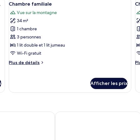
Afficher
A
8
double
do
,
Chambre familiale
C
toutes
t
Vue sur la montagne
les
le
34 m²
photos
p
pour
p
1 chambre
ce
c
3 personnes
type
t
1 lit double et 1 lit jumeau
de
d
Wi-Fi gratuit
chambre :
c
Plus
Pl
Plus de détails
Pl
Chambre
C
de
d
familiale
q
détails
dé
s
pour
po
x
Afficher les prix
Chambre
C
familiale
qu
su
 Patong
Patong Bay Residence