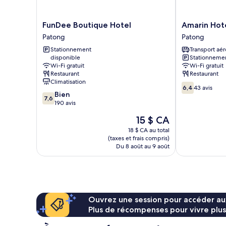
vue
la
sur
montagne
la
FunDee
Amarin
FunDee Boutique Hotel
Amarin Hot
montagne
Boutique
Hotel
Patong
Patong
Hotel
Patong
Stationnement
Transport aér
Patong
Patong
disponible
Stationnemen
Wi-Fi gratuit
Wi-Fi gratuit
Restaurant
Restaurant
Climatisation
6.4
6,4
43 avis
7.6
Bien
sur
7,6
sur
190 avis
10,
10,
43 avis
Le
15 $ CA
Bien,
prix
190 avis
18 $ CA au total
est
(taxes et frais compris)
de
Du 8 août au 9 août
15 $ CA
Ouvrez une session pour accéder au
Plus de récompenses pour vivre plus