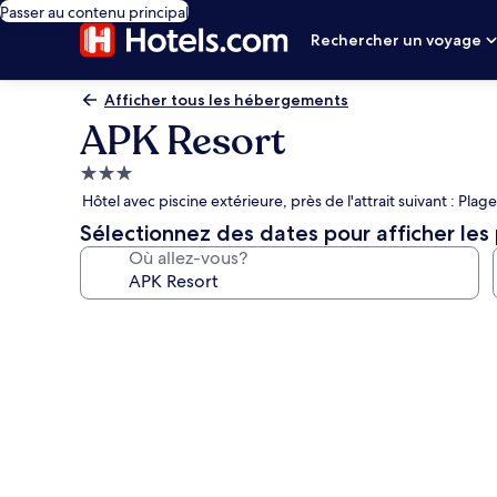
Passer au contenu principal
Rechercher un voyage
Afficher tous les hébergements
APK Resort
Hébergement
3.0 étoiles
Hôtel avec piscine extérieure, près de l'attrait suivant : Pla
Sélectionnez des dates pour afficher les 
Où allez-vous?
Galerie
de
photos
de
l’hébergement
APK