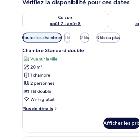
Vérifiez la disponibilité pour ces dates
Vérifier la disponibilité pour ce soir août 7 - août 8
Vérifier la di
Ce soir
août 7 - août 8
a
Filtres
Toutes les chambres
1 lit
2 lits
3 lits ou plus
disponibles
Afficher
Une chambre d’hôtel avec un gr
pour
22
Chambre Standard double
toutes
les
Vue sur la ville
les
chambres
20 m²
photos
pour
1 chambre
ce
2 personnes
type
1 lit double
de
Wi-Fi gratuit
chambre :
Plus
Plus de détails
Chambre
de
Standard
détails
Afficher les pri
double
pour
Chambre
Standard
Une chambre d’hôtel avec deux l