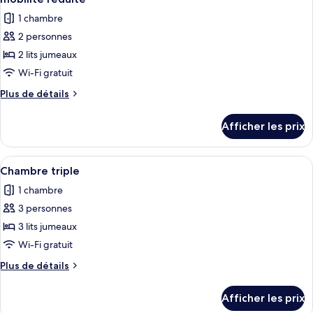
les
1 chambre
photos
2 personnes
pour
2 lits jumeaux
ce
type
Wi-Fi gratuit
de
Plus
Plus de détails
chambre :
de
détails
Chambre,
Afficher les prix
pour
2
Chambre,
lits
2
Afficher
Une chambre d’hôtel avec deux lits, u
5
jumeaux,
lits
Chambre triple
toutes
jumeaux,
accessible
1 chambre
accessible
les
aux
aux
3 personnes
photos
personnes
personnes
pour
3 lits jumeaux
à
à
ce
mobilité
Wi-Fi gratuit
mobilité
réduite
type
réduite
Plus
Plus de détails
de
de
chambre :
détails
Afficher les prix
pour
Chambre