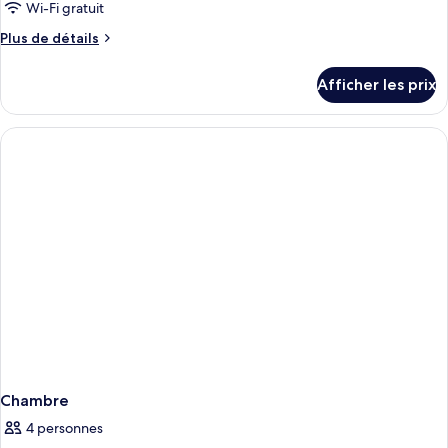
Wi-Fi gratuit
Plus
Plus de détails
de
détails
Afficher les prix
pour
Chambre
Chambre
4 personnes