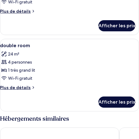
Wi-Fi gratuit
Plus
Plus de détails
de
détails
Afficher les prix
pour
Chambre
Afficher
Coffre-fort, bureau, système d’insonori
3
double room
toutes
24 m²
les
4 personnes
photos
pour
1 très grand lit
ce
Wi-Fi gratuit
type
Plus
Plus de détails
de
de
chambre :
détails
Afficher les prix
pour
double
double
room
room
Hébergements similaires
Hotel Roissy Lourdes
Hotel P