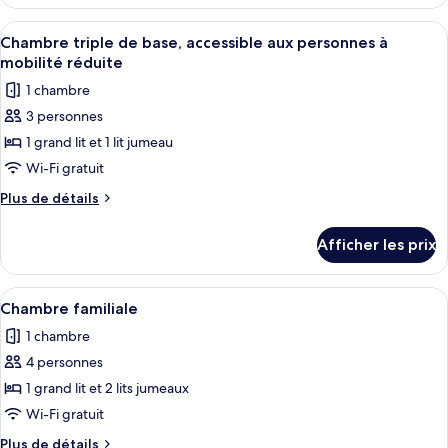
Chambre
triple
triple
Afficher
Une chambre d’hôtel avec deux lits, u
6
Chambre triple de base, accessible aux personnes à
toutes
mobilité réduite
les
1 chambre
photos
3 personnes
pour
1 grand lit et 1 lit jumeau
ce
type
Wi-Fi gratuit
de
Plus
Plus de détails
chambre :
de
détails
Chambre
Afficher les prix
pour
triple
Chambre
de
triple
Afficher
Une chambre d’hôtel avec un grand lit,
7
base,
de
Chambre familiale
toutes
base,
accessible
1 chambre
accessible
les
aux
aux
4 personnes
photos
personnes
personnes
pour
1 grand lit et 2 lits jumeaux
à
à
ce
mobilité
Wi-Fi gratuit
mobilité
réduite
type
réduite
Plus
Plus de détails