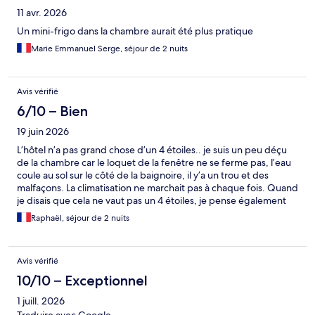
11 avr. 2026
Un mini-frigo dans la chambre aurait été plus pratique
Marie Emmanuel Serge, séjour de 2 nuits
Avis vérifié
6/10 – Bien
19 juin 2026
L’hôtel n’a pas grand chose d’un 4 étoiles.. je suis un peu déçu
de la chambre car le loquet de la fenêtre ne se ferme pas, l’eau
coule au sol sur le côté de la baignoire, il y’a un trou et des
malfaçons. La climatisation ne marchait pas à chaque fois. Quand
je disais que cela ne vaut pas un 4 étoiles, je pense également
au petit déjeuner avec très peu de choix. Hormis ça, la literie est
Raphaël, séjour de 2 nuits
bonne.
Avis vérifié
10/10 – Exceptionnel
1 juill. 2026