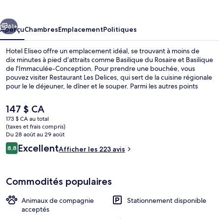
Eliseo
cédent
Suivant
61+
Aperçu
Chambres
Emplacement
Politiques
Hotel Eliseo offre un emplacement idéal, se trouvant à moins de
dix minutes à pied d’attraits comme Basilique du Rosaire et Basilique
de l'Immaculée-Conception. Pour prendre une bouchée, vous
pouvez visiter Restaurant Les Delices, qui sert de la cuisine régionale
pour le le déjeuner, le dîner et le souper. Parmi les autres points
saillants figurent un bar-salon et terrasse.
Le
147 $ CA
prix
173 $ CA au total
actuel
(taxes et frais compris)
Façade de l’hébergement
est
Du 28 août au 29 août
de 147 $ CA
Avis
Excellent
8,8
Afficher les 223 avis
8,8 sur 10 –
Commodités populaires
Animaux de compagnie
Stationnement disponible
acceptés