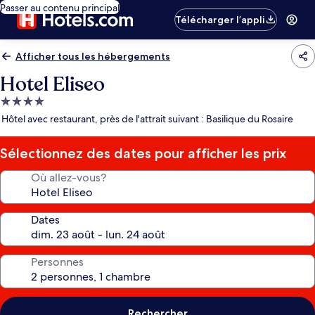
Passer au contenu principal
Télécharger l’appli
Afficher tous les hébergements
Hotel Eliseo
Hébergement
4.0 étoiles
Hôtel avec restaurant, près de l'attrait suivant : Basilique du Rosaire
Sélectionnez des dates pour afficher les prix
Où allez-vous?
Dates
Personnes
Rechercher