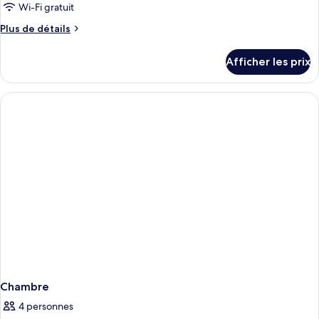
ce
Wi-Fi gratuit
type
Plus
Plus de détails
de
de
chambre :
détails
Afficher les prix
pour
Suite,
Suite,
1
1
grand
grand
lit
lit
(2
(2
persons)
persons)
Chambre
4 personnes