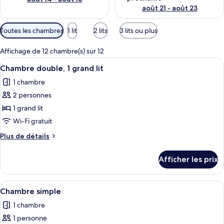
août 21 - août 23
Filtres
Toutes les chambres
1 lit
2 lits
3 lits ou plus
disponibles
pour
Affichage de 12 chambre(s) sur 12
les
Afficher
Une chambre d’hôtel équipée d’un lit, 
8
Chambre double, 1 grand lit
chambres
toutes
1 chambre
les
2 personnes
photos
pour
1 grand lit
ce
Wi-Fi gratuit
type
Plus
Plus de détails
de
de
chambre :
détails
Afficher les prix
pour
Chambre
Chambre
double,
double,
Afficher
Une chambre d’hôtel avec un grand lit,
1
5
1
Chambre simple
toutes
grand
grand
1 chambre
lit
les
lit
1 personne
photos