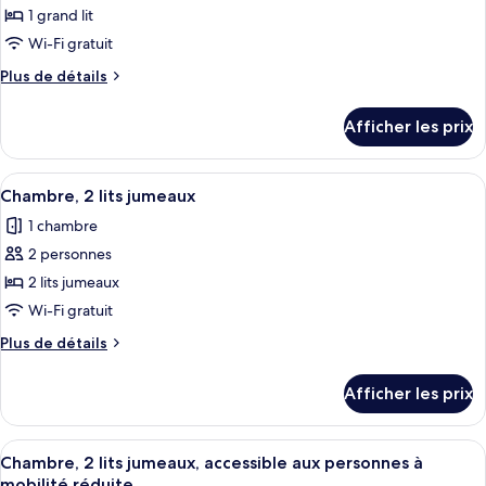
pour
1 grand lit
ce
Wi-Fi gratuit
type
Plus
Plus de détails
de
de
chambre :
détails
Afficher les prix
pour
Chambre
Chambre
simple
simple
Afficher
Une chambre d’hôtel avec deux lits, un
6
Chambre, 2 lits jumeaux
toutes
1 chambre
les
2 personnes
photos
pour
2 lits jumeaux
ce
Wi-Fi gratuit
type
Plus
Plus de détails
de
de
chambre :
détails
Afficher les prix
pour
Chambre,
Chambre,
2
2
Afficher
Chambre, 2 lits jumeaux, accessible aux
lits
6
lits
Chambre, 2 lits jumeaux, accessible aux personnes à
toutes
jumeaux
jumeaux
mobilité réduite