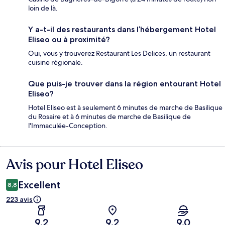
loin de là.
Y a-t-il des restaurants dans l’hébergement Hotel
Eliseo ou à proximité?
Oui, vous y trouverez Restaurant Les Delices, un restaurant
cuisine régionale.
Que puis-je trouver dans la région entourant Hotel
Eliseo?
Hotel Eliseo est à seulement 6 minutes de marche de Basilique
du Rosaire et à 6 minutes de marche de Basilique de
l'Immaculée-Conception.
Avis pour Hotel Eliseo
Avis
Excellent
8,8
223 avis
9,2
9,2
9,0