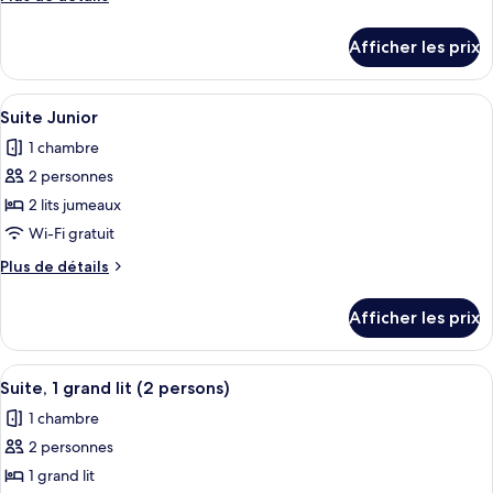
de
de
chambre :
détails
Afficher les prix
pour
Chambre
Chambre
familiale
familiale
Afficher
Une chambre d’hôtel équipée d’un lit, 
5
Suite Junior
toutes
1 chambre
les
2 personnes
photos
pour
2 lits jumeaux
ce
Wi-Fi gratuit
type
Plus
Plus de détails
de
de
chambre :
détails
Afficher les prix
pour
Suite
Suite
Junior
Junior
Afficher
Une chambre d’hôtel équipée d’un lit, 
8
Suite, 1 grand lit (2 persons)
toutes
1 chambre
les
2 personnes
photos
pour
1 grand lit