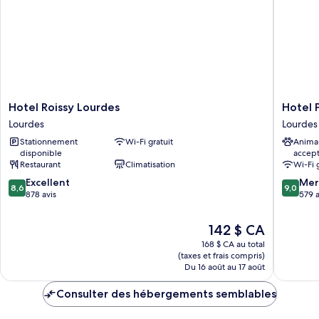
Hotel
Hotel
Hotel Roissy Lourdes
Hotel 
Roissy
Padoue
Lourdes
Lourdes
Lourdes
Lourdes
Stationnement
Wi-Fi gratuit
Anima
Lourdes
disponible
accep
Restaurant
Climatisation
Wi-Fi 
8.6
9.0
Excellent
Mer
8,6
9,0
sur
sur
878 avis
579 a
10,
10,
Excellent,
Merveill
Le
142 $ CA
878 avis
579 avis
prix
168 $ CA au total
est
(taxes et frais compris)
de
Du 16 août au 17 août
142 $ CA
Consulter des hébergements semblables