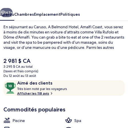
Belmond
cédent
Suivant
Hotel,
147+
Aperçu
Chambres
Emplacement
Politiques
Amalfi
En séjournant au Caruso, A Belmond Hotel, Amalfi Coast, vous serez
Coast
à moins de dix minutes en voiture d’attraits comme Villa Rufolo et
Dôme d'Amalfi. You can grab a bite to eat at one of the 2 restaurants
and visit the spa to be pampered with d’un massage, soins du
visage, or d’une manucure ou d’une pédicure. Parmi les autres
commodités offertes à cet hôtel de luxe figurent une piscine
extérieure, un bar attenant à la piscine et un centre d’entraînement.
Le
2 981 $ CA
Les autres voyageurs apprécient vraiment le personnel serviable.
prix
3 295 $ CA au total
actuel
(taxes et frais compris)
Bar (sur place)
est
Du 12 août au 13 août
de 2 981 $ CA
Avis
10
Aimé des clients
T
sur
Très bien noté par les voyageurs
r
Afficher les 118 avis
10,
è
Aimé
s
des
Commodités populaires
clients
b
i
Piscine
Spa
e