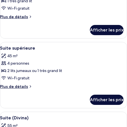
1 très grand lit
de
Wi-Fi gratuit
chambre :
Plus
Plus de détails
Suite
de
Junior,
détails
Afficher les prix
balcon,
pour
Suite
vue
Junior,
Afficher
Suite supérieure | Literie de qualité, c
sur
13
balcon,
Suite supérieure
toutes
la
vue
45 m²
sur
les
mer
la
4 personnes
photos
(Deluxe)
mer
pour
2 lits jumeaux ou 1 très grand lit
(Deluxe)
ce
Wi-Fi gratuit
type
Plus
Plus de détails
de
de
chambre :
détails
Afficher les prix
pour
Suite
Suite
supérieure
supérieure
Afficher
Une chambre à coucher avec un lit, un b
15
Suite (Divina)
toutes
55 m²