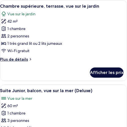
Afficher
Chambre supérieure, terrasse, vue sur l
vue
5
terrasse,
Chambre supérieure, terrasse, vue sur le jardin
toutes
sur
vue
Vue sur le jardin
sur
les
la
la
42 m²
photos
mer
mer
pour
1 chambre
ce
2 personnes
type
1 très grand lit ou 2 lits jumeaux
de
Wi-Fi gratuit
chambre :
Plus
Plus de détails
Chambre
de
supérieure,
détails
Afficher les prix
terrasse,
pour
Chambre
vue
supérieure,
Afficher
Suite Junior, balcon, vue sur la mer (De
sur
11
terrasse,
Suite Junior, balcon, vue sur la mer (Deluxe)
toutes
le
vue
Vue sur la mer
sur
les
jardin
le
60 m²
photos
jardin
pour
1 chambre
ce
3 personnes
type