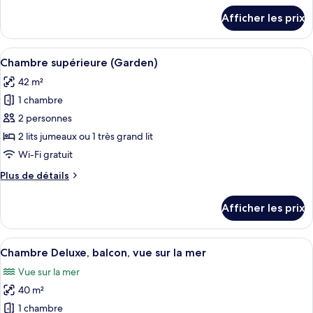
Junior,
détails
Afficher les prix
vue
pour
Suite
sur
Junior,
Afficher
Une chambre d’hôtel comprenant un lit,
la
8
vue
Chambre supérieure (Garden)
toutes
mer
sur
42 m²
la
les
(Superior,
mer
1 chambre
photos
with
(Superior,
pour
Garden)
2 personnes
with
ce
Garden)
2 lits jumeaux ou 1 très grand lit
type
Wi-Fi gratuit
de
Plus
Plus de détails
chambre :
de
Chambre
détails
Afficher les prix
pour
supérieure
Chambre
(Garden)
supérieure
Afficher
Chambre Deluxe, balcon, vue sur la mer 
10
(Garden)
Chambre Deluxe, balcon, vue sur la mer
toutes
Vue sur la mer
les
40 m²
photos
pour
1 chambre