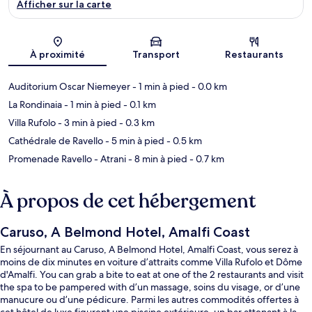
Afficher sur la carte
Carte
À proximité
Transport
Restaurants
Auditorium Oscar Niemeyer
- 1 min à pied
- 0.0 km
La Rondinaia
- 1 min à pied
- 0.1 km
Villa Rufolo
- 3 min à pied
- 0.3 km
Cathédrale de Ravello
- 5 min à pied
- 0.5 km
Promenade Ravello - Atrani
- 8 min à pied
- 0.7 km
À propos de cet hébergement
Caruso, A Belmond Hotel, Amalfi Coast
En séjournant au Caruso, A Belmond Hotel, Amalfi Coast, vous serez à
moins de dix minutes en voiture d’attraits comme Villa Rufolo et Dôme
d'Amalfi. You can grab a bite to eat at one of the 2 restaurants and visit
the spa to be pampered with d’un massage, soins du visage, or d’une
manucure ou d’une pédicure. Parmi les autres commodités offertes à
cet hôtel de luxe figurent une piscine extérieure, un bar attenant à la