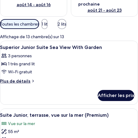
prochaine
août 14 - août 16
août 21 - août 23
Filtres
Toutes les chambres
1 lit
2 lits
disponibles
pour
Affichage de 13 chambre(s) sur 13
les
Afficher
Aire de séjour | Téléviseur ACL de 30 po
5
Superior Junior Suite Sea View With Garden
chambres
toutes
3 personnes
les
1 très grand lit
photos
pour
Wi-Fi gratuit
ce
Plus
Plus de détails
type
de
détails
de
Afficher les prix
pour
chambre :
Superior
Superior
Junior
Afficher
Suite Junior, terrasse, vue sur la mer (
9
Junior
Suite
Suite Junior, terrasse, vue sur la mer (Premium)
toutes
Sea
Suite
Vue sur la mer
View
les
Sea
With
55 m²
photos
View
Garden