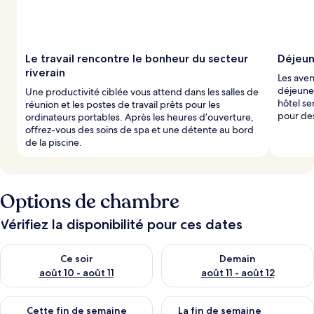
Le travail rencontre le bonheur du secteur
Déjeun
riverain
Les aven
déjeuner
Une productivité ciblée vous attend dans les salles de
hôtel se
réunion et les postes de travail prêts pour les
pour des
ordinateurs portables. Après les heures d’ouverture,
offrez-vous des soins de spa et une détente au bord
de la piscine.
Options de chambre
Vérifiez la disponibilité pour ces dates
Vérifier la disponibilité pour ce soir août 10 - août 11
Vérifier la disponibilité pour 
Ce soir
Demain
août 10 - août 11
août 11 - août 12
Vérifier la disponibilité pour cette fin de semaine août 14 - aoû
Vérifier la disponibilité pour 
Cette fin de semaine
La fin de semaine