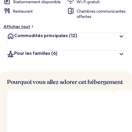
n
Stationnement disponible
Wi-Fi gratuit
Restaurant
Chambres communicantes
n
offertes
o
t
Afficher tout
é
Commodités principales
(12)
p
a
r
Pour les familles
(6)
l
e
s
Pourquoi vous allez adorer cet hébergement
v
o
y
a
g
e
u
r
s