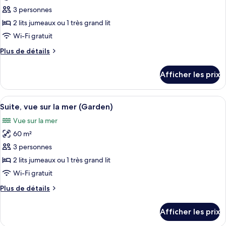
ce
3 personnes
type
2 lits jumeaux ou 1 très grand lit
de
Wi-Fi gratuit
chambre :
Plus
Plus de détails
Chambre
de
Deluxe,
détails
Afficher les prix
balcon,
pour
Chambre
vue
Deluxe,
Afficher
Suite, vue sur la mer (Garden) | Literie
sur
18
balcon,
Suite, vue sur la mer (Garden)
toutes
la
vue
Vue sur la mer
sur
les
mer
la
60 m²
photos
mer
pour
3 personnes
ce
2 lits jumeaux ou 1 très grand lit
type
Wi-Fi gratuit
de
Plus
Plus de détails
chambre :
de
Suite,
détails
Afficher les prix
pour
vue
Suite,