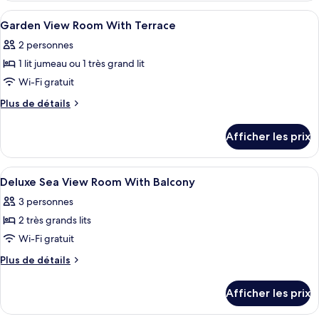
sur
vue
Afficher
Literie de qualité, couette en duvet, m
la
3
sur
Garden View Room With Terrace
toutes
mer
la
2 personnes
mer
les
(Garden)
(Garden)
1 lit jumeau ou 1 très grand lit
photos
pour
Wi-Fi gratuit
ce
Plus
Plus de détails
type
de
détails
de
Afficher les prix
pour
chambre :
Garden
Garden
View
Afficher
Literie de qualité, couette en duvet, m
9
View
Room
Deluxe Sea View Room With Balcony
toutes
With
Room
3 personnes
Terrace
les
With
2 très grands lits
photos
Terrace
pour
Wi-Fi gratuit
ce
Plus
Plus de détails
type
de
détails
de
Afficher les prix
pour
chambre :
Deluxe