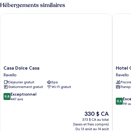
Deluxe
Sea
Hébergements similaires
Sea
View
Room
View
Casa Dolce Casa
Hotel Gr
With
Room
Balcony
With
Balcony
Casa
Hotel
Casa Dolce Casa
Hotel 
Dolce
Graal
Ravello
Ravello
Casa
Ravello
Déjeuner gratuit
Spa
Piscin
Ravello
Stationnement gratuit
Wi-Fi gratuit
Transp
9.8
Exceptionnel
9,8
9.6
Exc
sur
447 avis
9,6
sur
191 a
10,
10,
Exceptionnel,
Le
330 $ CA
Exceptio
447 avis
prix
191 avis
373 $ CA au total
est
(taxes et frais compris)
de
Du 13 août au 14 août