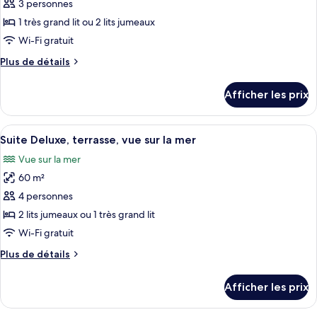
pour
3 personnes
With
ce
1 très grand lit ou 2 lits jumeaux
Garden
type
Wi-Fi gratuit
de
Plus
Plus de détails
chambre :
de
Suite
détails
Afficher les prix
pour
Junior,
Suite
terrasse,
Junior,
Afficher
Suite Deluxe, terrasse, vue sur la mer |
vue
10
terrasse,
Suite Deluxe, terrasse, vue sur la mer
toutes
sur
vue
Vue sur la mer
sur
les
la
la
60 m²
photos
mer
mer
pour
4 personnes
(Premium)
(Premium)
ce
2 lits jumeaux ou 1 très grand lit
type
Wi-Fi gratuit
de
Plus
Plus de détails
chambre :
de
Suite
détails
Afficher les prix
pour
Deluxe,
Suite
terrasse,
Deluxe,