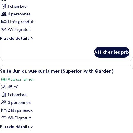
les
1 chambre
photos
pour
4 personnes
ce
1 très grand lit
type
Wi-Fi gratuit
de
Plus
Plus de détails
chambre :
de
Suite
détails
Afficher les prix
pour
(Divina)
Suite
(Divina)
Afficher
Suite Junior, vue sur la mer (Superior,
7
Suite Junior, vue sur la mer (Superior, with Garden)
toutes
Vue sur la mer
les
45 m²
photos
pour
1 chambre
ce
3 personnes
type
2 lits jumeaux
de
Wi-Fi gratuit
chambre :
Plus
Plus de détails
Suite
de