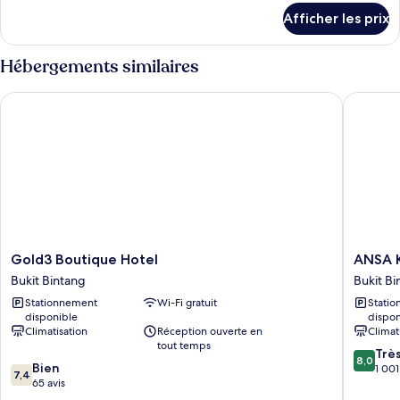
détails
de
Afficher les prix
pour
chambre :
Deluxe
Deluxe
Two
Hébergements similaires
Two
Bedroom
Suite
Bedroom
Gold3 Boutique Hotel
ANSA Ku
Suite
Gold3
ANSA
Gold3 Boutique Hotel
ANSA 
Boutique
Kuala
Bukit Bintang
Bukit Bi
Hotel
Lumpur
Stationnement
Wi-Fi gratuit
Stati
Bukit
Bukit
disponible
dispon
Bintang
Bintang
Climatisation
Réception ouverte en
Climat
tout temps
8.0
Trè
8,0
7.4
Bien
sur
1 001
7,4
sur
65 avis
10,
10,