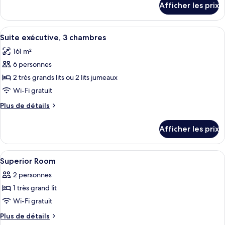
Afficher les prix
pour
Junior,
Suite
2
Junior,
Afficher
Un salon moderne avec un canapé marro
chambres
6
2
Suite exécutive, 3 chambres
toutes
chambres
161 m²
les
6 personnes
photos
pour
2 très grands lits ou 2 lits jumeaux
ce
Wi-Fi gratuit
type
Plus
Plus de détails
de
de
chambre :
détails
Afficher les prix
pour
Suite
Suite
exécutive,
exécutive,
Afficher
Coffre-fort pour ordinateur portable
3
5
3
Superior Room
toutes
chambres
chambres
2 personnes
les
1 très grand lit
photos
pour
Wi-Fi gratuit
ce
Plus
Plus de détails
type
de