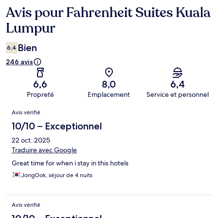
Avis pour Fahrenheit Suites Kuala
Avis
Lumpur
Bien
6,4
246 avis
6,6
8,0
6,4
Propreté
Emplacement
Service et personnel
Avis
Avis vérifié
10/10 – Exceptionnel
22 oct. 2025
Traduire avec Google
Great time for when i stay in this hotels
JongOok, séjour de 4 nuits
Avis vérifié