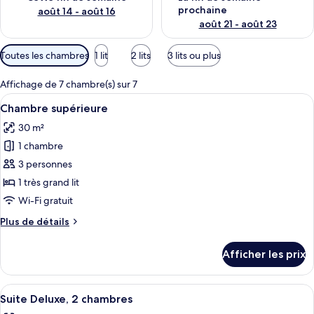
prochaine
août 14 - août 16
août 21 - août 23
Filtres
Toutes les chambres
1 lit
2 lits
3 lits ou plus
disponibles
pour
Affichage de 7 chambre(s) sur 7
les
Afficher
Une chambre d’hôtel avec un grand lit
5
Chambre supérieure
chambres
toutes
30 m²
les
1 chambre
photos
pour
3 personnes
ce
1 très grand lit
type
Wi-Fi gratuit
de
Plus
Plus de détails
chambre :
de
Chambre
détails
Afficher les prix
pour
supérieure
Chambre
supérieure
Afficher
Une chambre d’hôtel avec un grand lit
6
Suite Deluxe, 2 chambres
toutes