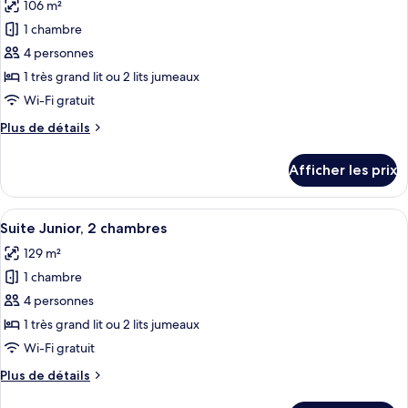
106 m²
les
1 chambre
photos
pour
4 personnes
ce
1 très grand lit ou 2 lits jumeaux
type
Wi-Fi gratuit
de
Plus
Plus de détails
chambre :
de
Suite
détails
Afficher les prix
pour
Deluxe,
Suite
2
Deluxe,
Afficher
Une chambre d’hôtel avec deux lits, u
chambres
6
2
Suite Junior, 2 chambres
toutes
chambres
129 m²
les
1 chambre
photos
pour
4 personnes
ce
1 très grand lit ou 2 lits jumeaux
type
Wi-Fi gratuit
de
Plus
Plus de détails
chambre :
de
Suite
détails