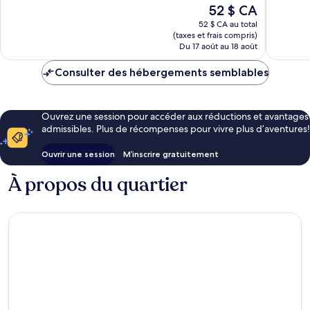
Très
Le
52 $ CA
Bien,
bien,
prix
65 avis
52 $ CA au total
1 001 avi
est
(taxes et frais compris)
de
Du 17 août au 18 août
52 $ CA
Consulter des hébergements semblables
Ouvrez une session pour accéder aux réductions et avantages
admissibles. Plus de récompenses pour vivre plus d’aventures!
Ouvrir une session
M’inscrire gratuitement
À propos du quartier