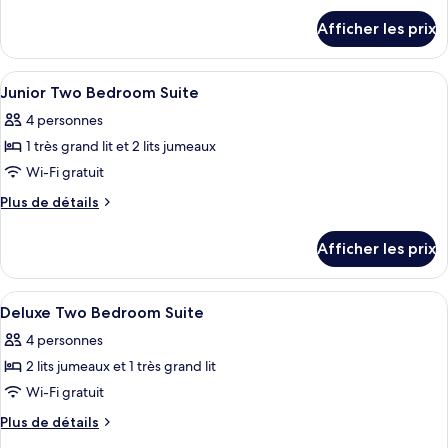
détails
de
Afficher les prix
pour
chambre :
Superior
Superior
Room
Afficher
Coffre-fort pour ordinateur portable
6
Room
Junior Two Bedroom Suite
toutes
4 personnes
les
1 très grand lit et 2 lits jumeaux
photos
pour
Wi-Fi gratuit
ce
Plus
Plus de détails
type
de
détails
de
Afficher les prix
pour
chambre :
Junior
Junior
Two
Afficher
Coffre-fort pour ordinateur portable
6
Two
Bedroom
Deluxe Two Bedroom Suite
toutes
Suite
Bedroom
4 personnes
les
Suite
2 lits jumeaux et 1 très grand lit
photos
pour
Wi-Fi gratuit
ce
Plus
Plus de détails
type
de