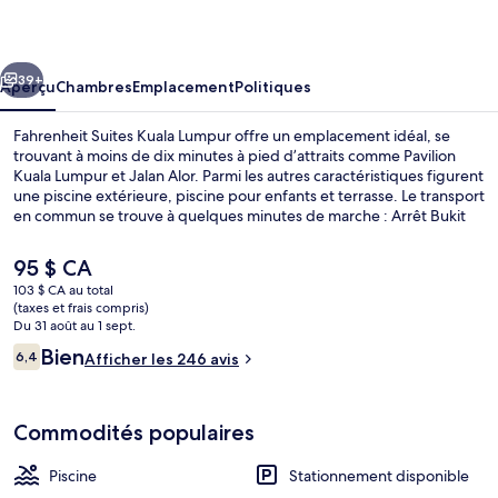
Suites
Kuala
cédent
Suivant
Lumpur
39+
Aperçu
Chambres
Emplacement
Politiques
Fahrenheit Suites Kuala Lumpur offre un emplacement idéal, se
trouvant à moins de dix minutes à pied d’attraits comme Pavilion
Kuala Lumpur et Jalan Alor. Parmi les autres caractéristiques figurent
une piscine extérieure, piscine pour enfants et terrasse. Le transport
en commun se trouve à quelques minutes de marche : Arrêt Bukit
Bintang se trouve à 3 minutes et Arrêt Raja Chulan est à 8 minutes.
Le
95 $ CA
prix
103 $ CA au total
actuel
(taxes et frais compris)
Piscine extérieure
est
Du 31 août au 1 sept.
de 95 $ CA
Avis
Bien
6,4
Afficher les 246 avis
6,4 sur 10 –
Commodités populaires
Piscine
Stationnement disponible