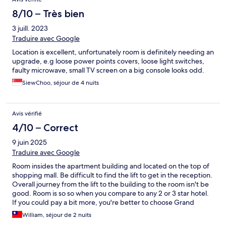
8/10 – Très bien
3 juill. 2023
Traduire avec Google
Location is excellent, unfortunately room is definitely needing an
upgrade, e.g loose power points covers, loose light switches,
faulty microwave, small TV screen on a big console looks odd.
SiewChoo, séjour de 4 nuits
Avis vérifié
4/10 – Correct
9 juin 2025
Traduire avec Google
Room insides the apartment building and located on the top of
shopping mall. Be difficult to find the lift to get in the reception.
Overall journey from the lift to the building to the room isn't be
good. Room is so so when you compare to any 2 or 3 star hotel.
If you could pay a bit more, you're better to choose Grand
Millennium where's opposite, or any other hotel nearby at the
William, séjour de 2 nuits
similar rate.