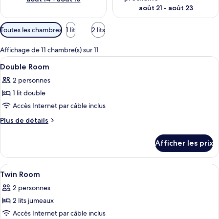
août 21 - août 23
Filtres
Toutes les chambres
1 lit
2 lits
disponibles
pour
Affichage de 11 chambre(s) sur 11
les
Afficher
Couette en duvet, coffre-fort, bureau
11
Double Room
chambres
toutes
2 personnes
les
1 lit double
photos
pour
Accès Internet par câble inclus
ce
Plus
Plus de détails
type
de
détails
de
Afficher les prix
pour
chambre :
Double
Double
Room
Afficher
Couette en duvet, coffre-fort, bureau
3
Room
Twin Room
toutes
2 personnes
les
2 lits jumeaux
photos
pour
Accès Internet par câble inclus