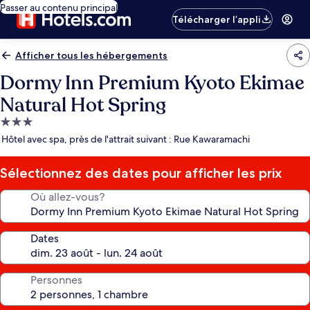
Passer au contenu principal
Télécharger l’appli
Afficher tous les hébergements
Dormy Inn Premium Kyoto Ekimae
Natural Hot Spring
Hébergement
3.0 étoiles
Hôtel avec spa, près de l'attrait suivant : Rue Kawaramachi
Sélectionnez des dates pour afficher les prix
Où allez-vous?
Dates
Personnes