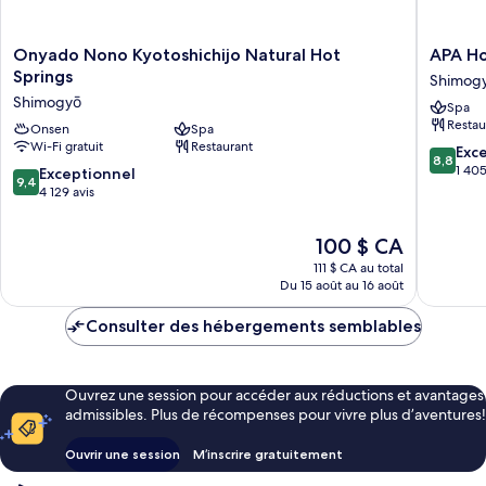
Onyado
APA
Onyado Nono Kyotoshichijo Natural Hot
APA Ho
Nono
Hotel
Springs
Shimog
Kyotoshichijo
Kyoto
Shimogyō
Spa
Natural
Ekihigas
Restau
Hot
Onsen
Spa
Shimog
Wi-Fi gratuit
Restaurant
Springs
8.8
Exce
8,8
Shimogyō
sur
1 405
9.4
Exceptionnel
9,4
10,
sur
4 129 avis
Excellen
10,
1 405 av
Exceptionnel,
Le
100 $ CA
4 129 avis
prix
111 $ CA au total
est
Du 15 août au 16 août
de
100 $ CA
Consulter des hébergements semblables
Ouvrez une session pour accéder aux réductions et avantages
admissibles. Plus de récompenses pour vivre plus d’aventures!
Ouvrir une session
M’inscrire gratuitement