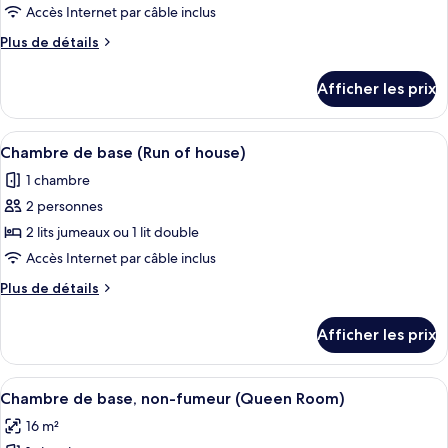
de
Accès Internet par câble inclus
chambre :
Plus
Plus de détails
Chambre
de
de
détails
Afficher les prix
pour
base
Chambre
avec
de
Afficher
Une chambre d’hôtel avec un lit, un té
lits
7
base
Chambre de base (Run of house)
toutes
avec
jumeaux,
1 chambre
lits
les
non-
jumeaux,
2 personnes
photos
fumeur
non-
pour
2 lits jumeaux ou 1 lit double
(Moderate,20sqm,
fumeur
ce
(Moderate,20sqm,
Accès Internet par câble inclus
No
No
type
Cleaning)
Plus
Plus de détails
Cleaning)
de
de
chambre :
détails
Afficher les prix
pour
Chambre
Chambre
de
de
Afficher
Une chambre d’hôtel comprenant un lit
base
7
base
Chambre de base, non-fumeur (Queen Room)
toutes
(Run
(Run
16 m²
of
les
of