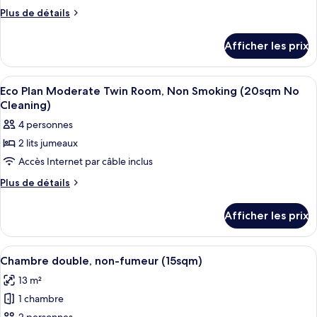
ce
Plus
Plus de détails
type
de
détails
de
Afficher les prix
pour
chambre :
Twin
Twin
Room
Afficher
Couette en duvet, coffre-fort, bureau
6
Room
Eco Plan Moderate Twin Room, Non Smoking (20sqm No
toutes
Cleaning)
les
4 personnes
photos
2 lits jumeaux
pour
Accès Internet par câble inclus
ce
type
Plus
Plus de détails
de
de
détails
chambre :
Afficher les prix
pour
Eco
Eco
Plan
Plan
Afficher
Une chambre d’hôtel équipée d’un lit, d
7
Moderate
Moderate
Chambre double, non-fumeur (15sqm)
toutes
Twin
Twin
13 m²
Room,
les
Room,
Non
1 chambre
photos
Non
Smoking