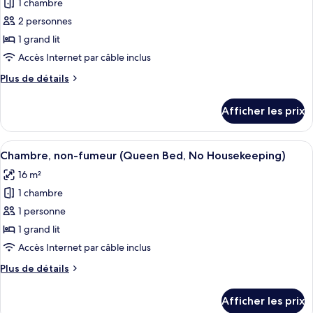
house)
1 chambre
photos
house)
pour
2 personnes
ce
1 grand lit
type
Accès Internet par câble inclus
de
Plus
Plus de détails
chambre :
de
Chambre
détails
Afficher les prix
pour
de
Chambre
base,
de
Afficher
Une chambre d’hôtel comprenant un lit
non-
7
base,
Chambre, non-fumeur (Queen Bed, No Housekeeping)
toutes
fumeur
non-
16 m²
fumeur
les
(Queen
(Queen
1 chambre
photos
Room)
Room)
pour
1 personne
ce
1 grand lit
type
Accès Internet par câble inclus
de
Plus
Plus de détails
chambre :
de
Chambre,
détails
Afficher les prix
pour
non-