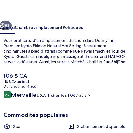
Dormy
Inn
Premium
cédent
Suivant
Kyoto
83+
Aperçu
Chambres
Emplacement
Politiques
Ekimae
Vous profiterez d’un emplacement de choix dans Dormy Inn
Natural
Premium Kyoto Ekimae Natural Hot Spring, à seulement
cinq minutes à pied d’attraits comme Rue Kawaramachi et Tour de
Hot
Kyōto. Guests can indulge in un massage at the spa, and HATAGO
Spring
serves le déjeuner. Aussi, les attraits Marché Nishiki et Rue Shijō se
trouvent à seulement 5 minutes en voiture. Les autres voyageurs
aiment le fait que le transport en commun se trouve à une courte
Le
106 $ CA
distance de marche : Station de métro Gojō est à 12 minutes et
prix
118 $ CA au total
Station de métro Kujō, à 13 minutes.
actuel
Du 13 août au 14 août
Extérieur
est
Avis
Merveilleux
9,2
Afficher les 1 067 avis
de 106 $ CA
9,2 sur 10 –
Commodités populaires
Spa
Stationnement disponible