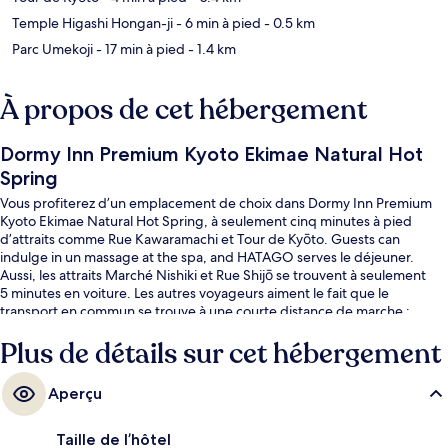
Temple Higashi Hongan-ji
- 6 min à pied
- 0.5 km
Parc Umekoji
- 17 min à pied
- 1.4 km
À propos de cet hébergement
Dormy Inn Premium Kyoto Ekimae Natural Hot
Spring
Vous profiterez d’un emplacement de choix dans Dormy Inn Premium
Kyoto Ekimae Natural Hot Spring, à seulement cinq minutes à pied
d’attraits comme Rue Kawaramachi et Tour de Kyōto. Guests can
indulge in un massage at the spa, and HATAGO serves le déjeuner.
Aussi, les attraits Marché Nishiki et Rue Shijō se trouvent à seulement
5 minutes en voiture. Les autres voyageurs aiment le fait que le
transport en commun se trouve à une courte distance de marche :
Station de métro Gojō est à 12 minutes et Station de métro Kujō, à
Plus de détails sur cet hébergement
13 minutes.
Aperçu
Taille de l’hôtel