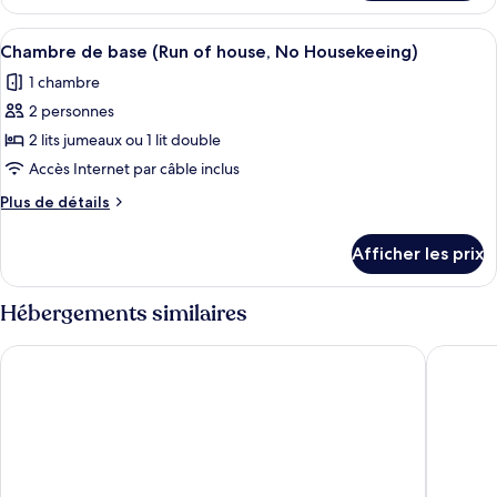
Chambre,
fumeur
non-
Afficher
Une chambre d’hôtel avec un lit, un té
(Queen
7
fumeur
Chambre de base (Run of house, No Housekeeing)
toutes
Bed,
(Queen
1 chambre
Bed,
les
No
No
2 personnes
photos
Housekeeping)
Housekeeping)
pour
2 lits jumeaux ou 1 lit double
ce
Accès Internet par câble inclus
type
Plus
Plus de détails
de
de
chambre :
détails
Afficher les prix
pour
Chambre
Chambre
de
de
Hébergements similaires
base
base
(Run
(Run
Onyado Nono Kyotoshichijo Natural Hot Springs
APA Hote
of
of
house,
house,
No
No
Housekeeing)
Housekeeing)