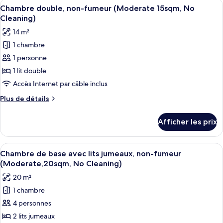
Afficher
Une chambre d’hôtel équipée d’un lit, d
avec
7
base
Chambre double, non-fumeur (Moderate 15sqm, No
toutes
lits
avec
Cleaning)
lits
les
jumeaux,
14 m²
jumeaux,
photos
non-
non-
1 chambre
pour
fumeur
fumeur
1 personne
ce
(20sqm)
(20sqm)
type
1 lit double
de
Accès Internet par câble inclus
chambre :
Plus
Plus de détails
Chambre
de
double,
détails
Afficher les prix
pour
non-
Chambre
fumeur
double,
Afficher
Couette en duvet, coffre-fort, bureau
(Moderate
7
non-
Chambre de base avec lits jumeaux, non-fumeur
toutes
fumeur
15sqm,
(Moderate,20sqm, No Cleaning)
(Moderate
les
No
20 m²
15sqm,
photos
Cleaning)
No
1 chambre
pour
Cleaning)
4 personnes
ce
type
2 lits jumeaux