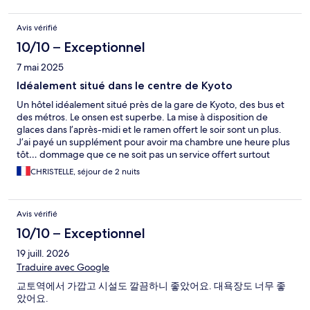
Avis vérifié
10/10 – Exceptionnel
7 mai 2025
Idéalement situé dans le centre de Kyoto
Un hôtel idéalement situé près de la gare de Kyoto, des bus et
des métros. Le onsen est superbe. La mise à disposition de
glaces dans l’après-midi et le ramen offert le soir sont un plus.
J’ai payé un supplément pour avoir ma chambre une heure plus
tôt… dommage que ce ne soit pas un service offert surtout
quand la chambre est prête !
CHRISTELLE, séjour de 2 nuits
Avis vérifié
10/10 – Exceptionnel
19 juill. 2026
Traduire avec Google
교토역에서 가깝고 시설도 깔끔하니 좋았어요. 대욕장도 너무 좋
았어요.