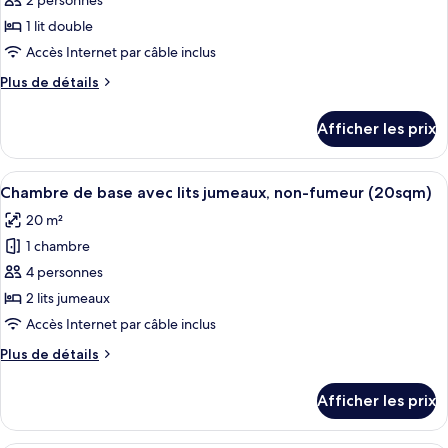
pour
2 personnes
(20sqm
Smoking
ce
No
1 lit double
(20sqm
Cleaning)
type
Accès Internet par câble inclus
No
de
Cleaning)
Plus
Plus de détails
chambre :
de
Chambre
détails
Afficher les prix
pour
double,
Chambre
non-
double,
Afficher
Couette en duvet, coffre-fort, bureau
fumeur
7
non-
Chambre de base avec lits jumeaux, non-fumeur (20sqm)
toutes
(15sqm)
fumeur
20 m²
(15sqm)
les
1 chambre
photos
pour
4 personnes
ce
2 lits jumeaux
type
Accès Internet par câble inclus
de
Plus
Plus de détails
chambre :
de
Chambre
détails
Afficher les prix
pour
de
Chambre
base
de