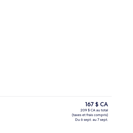
2 bars-salons, pub
Le
167 $ CA
prix
209 $ CA au total
actuel
(taxes et frais compris)
de l’immeuble
Coin salon du hall
est
Du 6 sept. au 7 sept.
de 167 $ CA