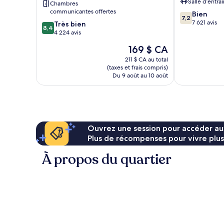
Salle d’entr
Chambres
communicantes offertes
7.2
Bien
7,2
sur
7 621 avis
8.4
Très bien
8,4
10,
sur
4 224 avis
Bien,
10,
Le
169 $ CA
7 621 avis
Très
prix
bien,
211 $ CA au total
est
(taxes et frais compris)
4 224 avis
de
Du 9 août au 10 août
169 $ CA
Ouvrez une session pour accéder au
Plus de récompenses pour vivre plus
À propos du quartier