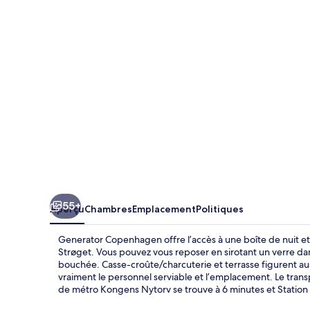
Copenhagen
55+
Aperçu
Chambres
Emplacement
Politiques
Generator Copenhagen offre l’accès à une boîte de nuit et
Strøget. Vous pouvez vous reposer en sirotant un verre dan
bouchée. Casse-croûte/charcuterie et terrasse figurent auss
vraiment le personnel serviable et l’emplacement. Le tra
de métro Kongens Nytorv se trouve à 6 minutes et Station