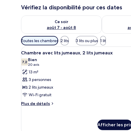
Vérifiez la disponibilité pour ces dates
Vérifier la disponibilité pour ce soir août 7 - août 8
Vérifier la di
Ce soir
août 7 - août 8
a
Filtres
Toutes les chambres
2 lits
3 lits ou plus
1 lit
disponibles
Afficher
Une chambre d’hôtel avec deux 
pour
6
Chambre avec lits jumeaux, 2 lits jumeaux
toutes
les
Bien
les
7,2
chambres
7,2 sur 10
(20 avis)
20 avis
photos
13 m²
pour
3 personnes
ce
2 lits jumeaux
type
Wi-Fi gratuit
de
chambre :
Plus
Plus de détails
de
Chambre
détails
avec
pour
lits
Chambre
Afficher les pri
jumeaux,
avec