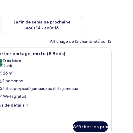
n de semaine août 7 - août 9
Vérifier la disponibilité pour la fin de semaine prochaine août 
La fin de semaine prochaine
août 14 - août 16
Affichage de 12 chambre(s) sur 12
es.
superposés, un bureau et une chaise.
fficher
Une chambre avec un lit superposé, une fenêtr
5
rtoir partagé, mixte (8 Beds)
outes
Très bien
s
0
8,0 sur 10
(16 avis)
16 avis
hotos
26 m²
our
1 personne
e
1 lit superposé (jumeau) ou 6 lits jumeaux
ype
Wi-Fi gratuit
e
hambre :
us
us de détails
e
ortoir
tails
artagé,
ur
ixte
rtoir
Afficher les prix
rtagé,