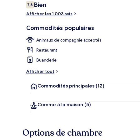
Avis
Bien
7,8
7,8 sur 10 –
Afficher les 1 003 avis
2 bars-salons
Commodités populaires
Animaux de compagnie acceptés
Restaurant
Buanderie
Afficher tout
Commodités principales
(12)
Comme à la maison
(5)
Options de chambre