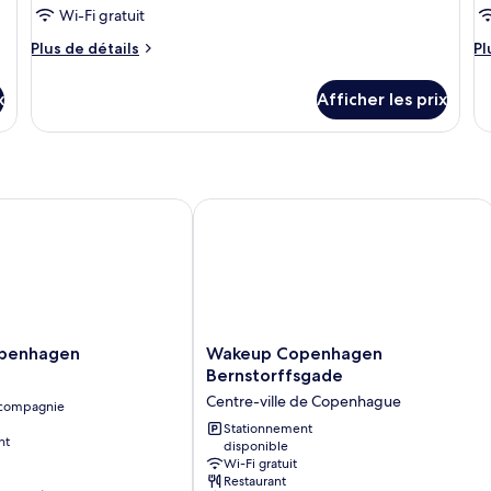
Wi-Fi gratuit
Plus
Pl
Plus de détails
Pl
de
d
détails
dé
x
Afficher les prix
pour
po
Chambre
C
enhagen
Wakeup Copenhagen Bernstorffsgad
Wakeup
penhagen
Wakeup Copenhagen
Copenhagen
Bernstorffsgade
Bernstorffsgade
Centre-ville de Copenhague
 compagnie
Centre-
ville
Stationnement
nt
disponible
de
Wi-Fi gratuit
Copenhague
Restaurant