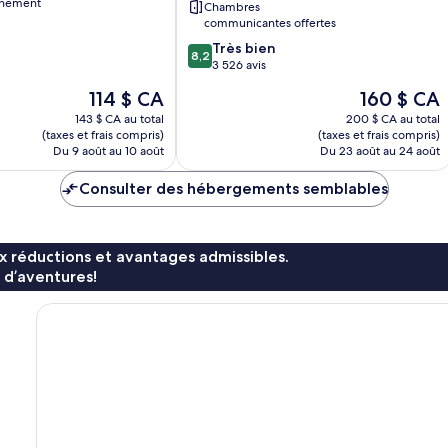
aînement
Chambres
communicantes offertes
8.2
Très bien
8,2
sur
3 526 avis
10,
Le
Le
114 $ CA
160 $ CA
Très
prix
prix
bien,
143 $ CA au total
200 $ CA au total
est
est
(taxes et frais compris)
(taxes et frais compris)
3 526 avis
de
de
Du 9 août au 10 août
Du 23 août au 24 août
114 $ CA
160 $ CA
Consulter des hébergements semblables
x réductions et avantages admissibles.
 d’aventures!