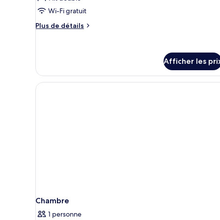
ce
Wi-Fi gratuit
type
Plus
de
Plus de détails
de
chambre :
détails
Chambre
pour
Prestige
Chambre
Afficher les pri
Prestige
double
double
Chambre
1 personne