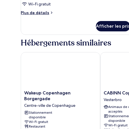
Wi-Fi gratuit
Plus
Plus de détails
de
détails
Afficher les pri
pour
Chambre
Hébergements similaires
Wakeup Copenhagen Borgergade
CABINN Cop
Wakeup
CABINN
Wakeup Copenhagen
CABINN Co
Copenhagen
Copenhagen
Borgergade
Vesterbro
Borgergade
Vesterbro
Centre-ville de Copenhague
Animaux de
Centre-
acceptés
ville
Stationnement
Stationneme
disponible
de
disponible
Wi-Fi gratuit
Copenhague
Wi-Fi gratuit
Restaurant