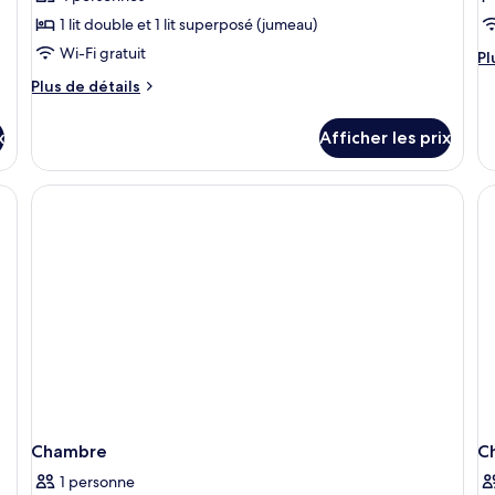
ce
c
1 lit double et 1 lit superposé (jumeau)
type
t
Wi-Fi gratuit
Pl
de
d
Pl
d
chambre :
c
Plus
Plus de détails
dé
de
Family
6
po
détails
Room
B
6
x
Afficher les prix
pour
B
for
P
Family
Pr
4
Room
for
4
Chambre
C
1 personne