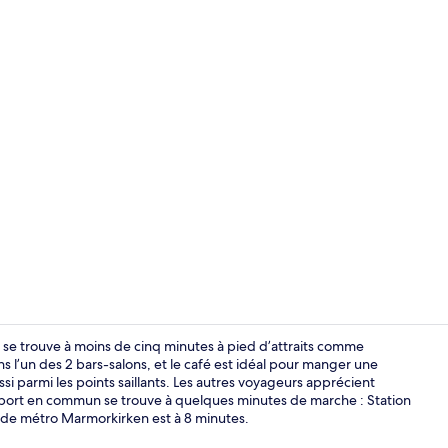
Extérieur
 se trouve à moins de cinq minutes à pied d’attraits comme
s l’un des 2 bars-salons, et le café est idéal pour manger une
i parmi les points saillants. Les autres voyageurs apprécient
Conception 
nsport en commun se trouve à quelques minutes de marche : Station
 de métro Marmorkirken est à 8 minutes.