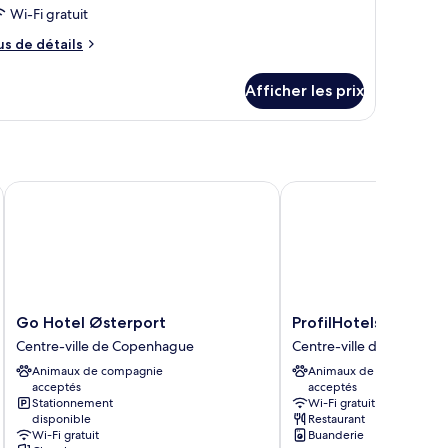
Wi-Fi gratuit
us
us de détails
e
tails
Afficher les prix
ur
hambre
e
Go Hotel Østerport
ProfilHotels Richmond
Go
ProfilHotels
Go Hotel Østerport
ProfilHotels Richmo
Hotel
Richmond
Centre-ville de Copenhague
Centre-ville de Copenh
Østerport
Centre-
Animaux de compagnie
Animaux de compagnie
Centre-
ville
acceptés
acceptés
ville
de
Stationnement
Wi-Fi gratuit
de
Copenhague
disponible
Restaurant
Copenhague
Wi-Fi gratuit
Buanderie