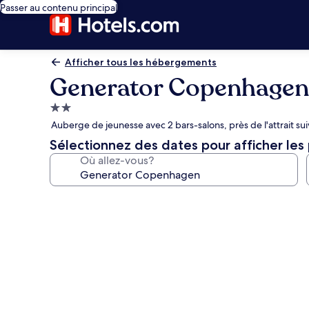
Passer au contenu principal
Afficher tous les hébergements
Generator Copenhagen
Hébergement
2.0 étoiles
Auberge de jeunesse avec 2 bars-salons, près de l'attrait su
Sélectionnez des dates pour afficher les 
Où allez-vous?
Galerie
de
photos
de
l’hébergement
Generator