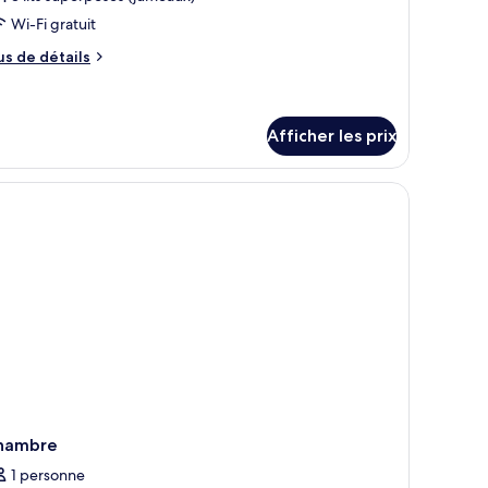
e
Wi-Fi gratuit
ype
us
e
us de détails
e
hambre :
tails
ur
ed
Afficher les prix
ed
rivate
ivate
hambre
1 personne