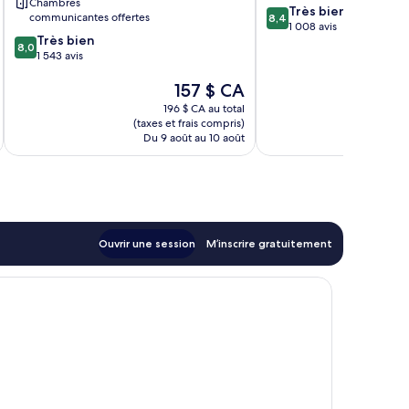
Chambres
8.4
Très bien
communicantes offertes
8,4
sur
1 008 avis
8.0
Très bien
10,
8,0
sur
1 543 avis
Très
10,
bien,
Le
157 $ CA
Très
1 008 avis
prix
bien,
196 $ CA au total
est
1 543 avis
(taxes et frais compris)
(taxe
de
Du 9 août au 10 août
Du
157 $ CA
Ouvrir une session
M’inscrire gratuitement