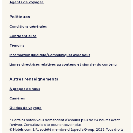
l
Agents de voyages
a
p
Politiques
a
g
Conditions générales
e
Confidentialité
Témoins
Information juridique/Communiquer avec nous
Lignes directrices relatives au contenu et signaler du contenu
Autres renseignements
À propos de nous
Carrières
Guides de voyage
* Certains hôtels vous demandent d’annuler plus de 24 heures avant
l’arrivée. Consultez le site pour en savoir plus.
© Hotels.com, L.P., société membre d’Expedia Group, 2023. Tous droits