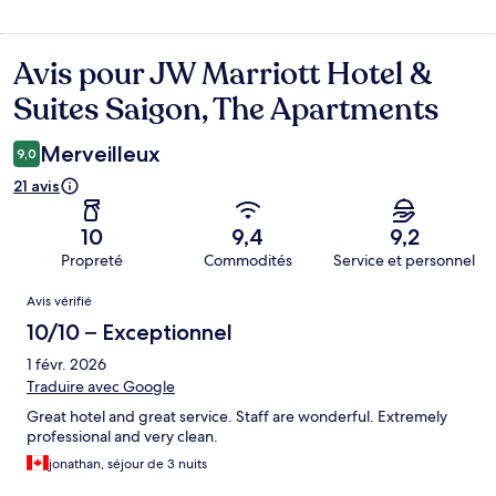
Avis pour JW Marriott Hotel &
Avis
Suites Saigon, The Apartments
Merveilleux
9,0
21 avis
10
9,4
9,2
Propreté
Commodités
Service et personnel
Avis
Avis vérifié
10/10 – Exceptionnel
1 févr. 2026
Traduire avec Google
Great hotel and great service. Staff are wonderful. Extremely
professional and very clean.
jonathan, séjour de 3 nuits