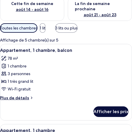
Vérifier la disponibilité pour cette fin de semaine août 14 - aoû
Vérifier la disponibilité pour 
Cette fin de semaine
La fin de semaine
prochaine
août 14 - août 16
août 21 - août 23
Filtres
Toutes les chambres
1 lit
3 lits ou plus
disponibles
pour
Affichage de 5 chambre(s) sur 5
les
Afficher
Une cuisine moderne dotée d’un îlot ce
3
Appartement, 1 chambre, balcon
chambres
toutes
78 m²
les
1 chambre
photos
pour
3 personnes
ce
1 très grand lit
type
Wi-Fi gratuit
de
Plus
Plus de détails
chambre :
de
Appartement,
détails
Afficher les prix
pour
1
Appartement,
chambre,
1
Afficher
Une cuisine moderne dotée d’un îlot ce
balcon
2
chambre,
Appartement, 1 chambre