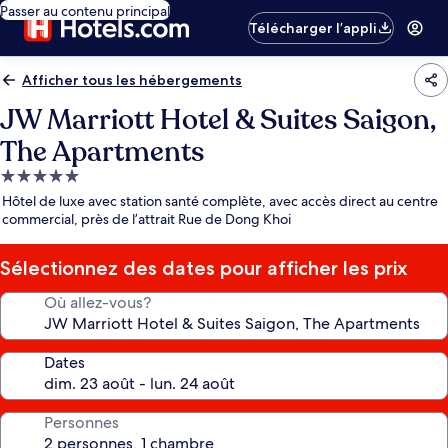
Passer au contenu principal
Télécharger l’appli
Afficher tous les hébergements
JW Marriott Hotel & Suites Saigon,
The Apartments
Hébergement
5.0 étoiles
Hôtel de luxe avec station santé complète, avec accès direct au centre
commercial, près de l’attrait Rue de Dong Khoi
Sélectionnez des dates pour afficher les prix
Où allez-vous?
Dates
Personnes