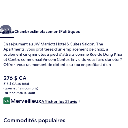
JW
Marriott
Hotel
cédent
Suivant
&
47+
Aperçu
Chambres
Emplacement
Politiques
Suites
En séjournant au JW Marriott Hotel & Suites Saigon, The
Saigon,
Apartments, vous profiterez d’un emplacement de choix, à
seulement cinq minutes à pied d’attraits comme Rue de Dong Khoi
The
et Centre commercial Vincom Center. Envie de vous faire dorloter?
Apartments
Offrez-vous un moment de détente au spa en profitant d’un
massage, d’un soin de visage ou bien d’une exfoliation. Goûtez
ensuite à la cuisine internationale de JW Café, un des 2 restaurants.
Le
276 $ CA
Parmi les autres commodités offertes à cet hôtel de luxe figurent
prix
313 $ CA au total
une piscine extérieure, un bar-salon et un centre d’entraînement
actuel
(taxes et frais compris)
physique. Le transport en commun se trouve à proximité : Opera
Salle de réunion
est
Du 9 août au 10 août
House Station est à seulement 11 minutes à pied.
de 276 $ CA
Avis
Merveilleux
9,0
Afficher les 21 avis
9,0 sur 10 –
Commodités populaires