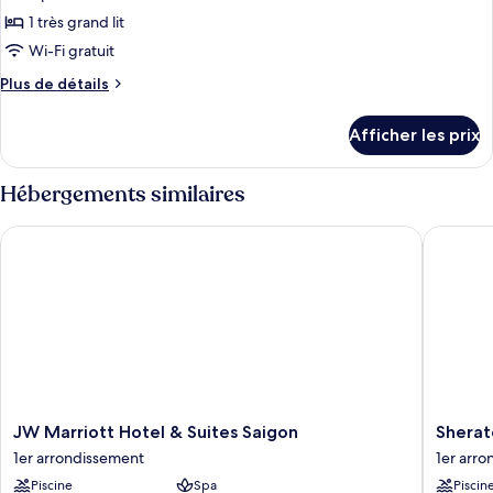
ce
1 très grand lit
type
Wi-Fi gratuit
de
Plus
Plus de détails
chambre :
de
Appartement,
détails
Afficher les prix
pour
2
Appartement,
chambres
2
Hébergements similaires
chambres
JW Marriott Hotel & Suites Saigon
Sheraton
JW
Sherato
JW Marriott Hotel & Suites Saigon
Sherat
Marriott
Saigon
1er arrondissement
1er arr
Hotel
Grand
Piscine
Spa
Piscin
&
Opera