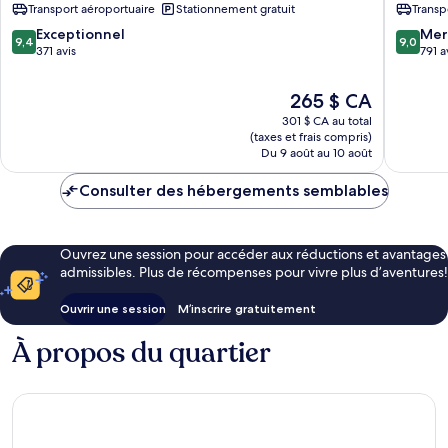
Transport aéroportuaire
Stationnement gratuit
Transp
Suites
Hotel
Saigon
1er
9.4
9.0
Exceptionnel
Mer
9,4
9,0
1er
arrondi
sur
sur
371 avis
791 a
arrondissement
10,
10,
Exceptionnel,
Merveill
Le
265 $ CA
371 avis
791 avis
prix
301 $ CA au total
est
(taxes et frais compris)
de
Du 9 août au 10 août
265 $ CA
Consulter des hébergements semblables
Ouvrez une session pour accéder aux réductions et avantages
admissibles. Plus de récompenses pour vivre plus d’aventures!
Ouvrir une session
M’inscrire gratuitement
À propos du quartier