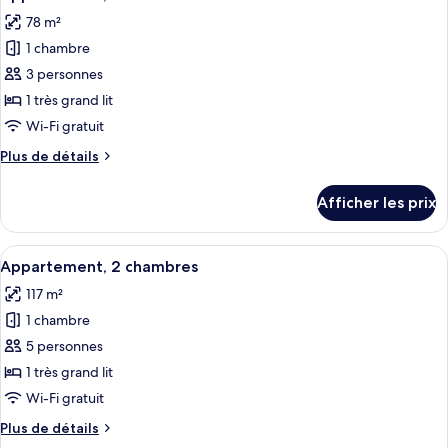
toutes
balcon
78 m²
les
1 chambre
photos
pour
3 personnes
ce
1 très grand lit
type
Wi-Fi gratuit
de
Plus
Plus de détails
chambre :
de
Appartement,
détails
Afficher les prix
pour
1
Appartement,
chambre
1
Afficher
Une chambre d’hôtel moderne avec un gr
5
chambre
Appartement, 2 chambres
toutes
117 m²
les
1 chambre
photos
pour
5 personnes
ce
1 très grand lit
type
Wi-Fi gratuit
de
Plus
Plus de détails
chambre :
de