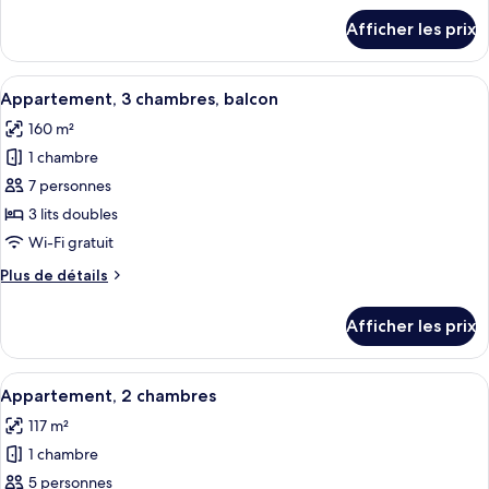
Appartement,
détails
Afficher les prix
pour
2
Appartement,
chambres
2
Afficher
Un salon moderne comprenant un canapé 
9
chambres
Appartement, 3 chambres, balcon
toutes
160 m²
les
1 chambre
photos
pour
7 personnes
ce
3 lits doubles
type
Wi-Fi gratuit
de
Plus
Plus de détails
chambre :
de
Appartement,
détails
Afficher les prix
pour
3
Appartement,
chambres,
3
Afficher
Une chambre d’hôtel moderne avec un gr
balcon
4
chambres,
Appartement, 2 chambres
toutes
balcon
117 m²
les
1 chambre
photos
pour
5 personnes