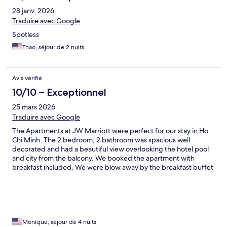
28 janv. 2026
Traduire avec Google
Spotless
Thao, séjour de 2 nuits
Avis vérifié
10/10 – Exceptionnel
25 mars 2026
Traduire avec Google
The Apartments at JW Marriott were perfect for our stay in Ho
Chi Minh. The 2 bedroom, 2 bathroom was spacious well
decorated and had a beautiful view overlooking the hotel pool
and city from the balcony. We booked the apartment with
breakfast included. We were blow away by the breakfast buffet
that was provided at the JW Cafe. Duong in the cafe was so
polite and friendly always welcoming us with a smile. Hotel staff
were all so polite. We would definitely recommend this hotel to
family and friends and definitely return when we return to Ho
Chi Minh.
Monique, séjour de 4 nuits