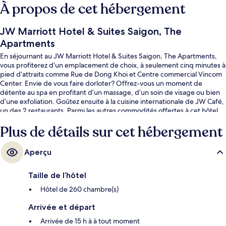
À propos de cet hébergement
JW Marriott Hotel & Suites Saigon, The
Apartments
En séjournant au JW Marriott Hotel & Suites Saigon, The Apartments,
vous profiterez d’un emplacement de choix, à seulement cinq minutes à
pied d’attraits comme Rue de Dong Khoi et Centre commercial Vincom
Center. Envie de vous faire dorloter? Offrez-vous un moment de
détente au spa en profitant d’un massage, d’un soin de visage ou bien
d’une exfoliation. Goûtez ensuite à la cuisine internationale de JW Café,
un des 2 restaurants. Parmi les autres commodités offertes à cet hôtel
de luxe figurent une piscine extérieure, un bar-salon et un centre
Plus de détails sur cet hébergement
d’entraînement physique. Le transport en commun se trouve à
proximité : Opera House Station est à seulement 11 minutes à pied.
Aperçu
Taille de l’hôtel
Hôtel de 260 chambre(s)
Arrivée et départ
Arrivée de 15 h à à tout moment