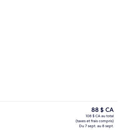
er et souper servis sur place
Déjeuner, dîner et souper servis sur pl
Le
88 $ CA
prix
108 $ CA au total
actuel
(taxes et frais compris)
Terrasse/patio
est
Du 7 sept. au 8 sept.
de 88 $ CA