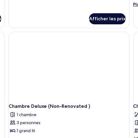
détails
Pl
de
d
Pl
pour
d
chambre :
c
Chambre
dé
x
Chambre
Afficher les prix
S
(Super
po
(Super
Deluxe)
Su
Deluxe)
Chambre Deluxe (Non-Renovated )
Ch
1 chambre
3 personnes
1 grand lit