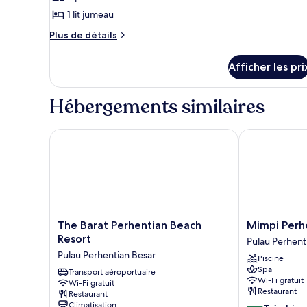
1 lit jumeau
Plus
Plus de détails
de
détails
Afficher les pri
pour
A-
Frame
Hébergements similaires
(Shared
bathroom)
The Barat Perhentian Beach Resort
Mimpi Perhen
The
Mimpi
The Barat Perhentian Beach
Mimpi Perh
Barat
Perhentian
Resort
Pulau Perhenti
Perhentian
Pulau
Pulau Perhentian Besar
Piscine
Beach
Perhentian
Spa
Resort
Transport aéroportuaire
Kecil
Wi-Fi gratuit
Wi-Fi gratuit
Pulau
Restaurant
Restaurant
Perhentian
Climatisation