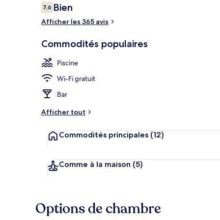
Avis
Bien
7,6
7,6 sur 10 –
Afficher les 365 avis
Vue depuis l
Commodités populaires
Piscine
Wi-Fi gratuit
Bar
Afficher tout
Commodités principales
(12)
Comme à la maison
(5)
Options de chambre