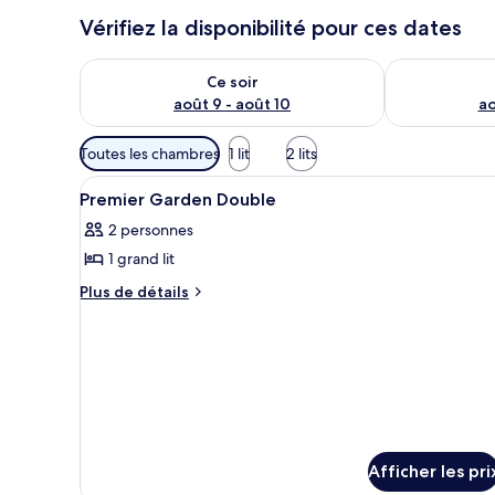
Vérifiez la disponibilité pour ces dates
Vérifier la disponibilité pour ce soir août 9 - août 10
Vérifier la di
Ce soir
août 9 - août 10
ao
Filtres
Toutes les chambres
1 lit
2 lits
disponibles
Afficher
Bureau, fer et planche à repas
pour
5
Premier Garden Double
toutes
les
2 personnes
les
chambres
1 grand lit
photos
pour
Plus
Plus de détails
de
ce
détails
type
pour
de
Premier
chambre :
Garden
Double
Premier
Garden
Double
Afficher les pri