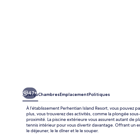
Island
Resort
47+
Aperçu
Chambres
Emplacement
Politiques
À l’établissement Perhentian Island Resort, vous pouvez p
plus, vous trouverez des activités, comme la plongée sous
proximité. La piscine extérieure vous assurent autant de pl
tennis intérieur pour vous divertir davantage. Offrant un 
le déjeuner, le le dîner et le le souper.