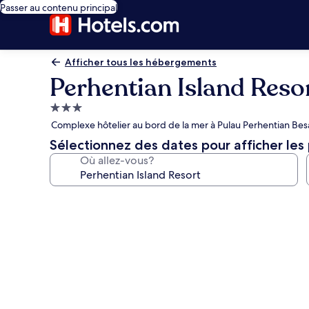
Passer au contenu principal
Afficher tous les hébergements
Perhentian Island Reso
Hébergement
3.0 étoiles
Complexe hôtelier au bord de la mer à Pulau Perhentian Besa
Sélectionnez des dates pour afficher les 
Où allez-vous?
Galerie
de
photos
de
l’hébergement
Perhentian