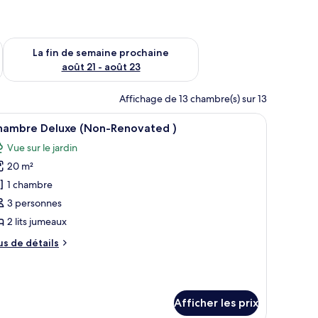
n de semaine août 14 - août 16
Vérifier la disponibilité pour la fin de semaine prochaine août
La fin de semaine prochaine
août 21 - août 23
Affichage de 13 chambre(s) sur 13
 grand lit, des lampes de chevet et une vue sur l’extérieur par une fenêtre
fficher
Une chambre d’hôtel avec un grand lit, un bur
3
hambre Deluxe (Non-Renovated )
outes
Vue sur le jardin
s
20 m²
hotos
our
1 chambre
e
3 personnes
ype
2 lits jumeaux
e
us
us de détails
hambre :
e
hambre
tails
ur
eluxe
hambre
Non-
Afficher les prix
luxe
enovated