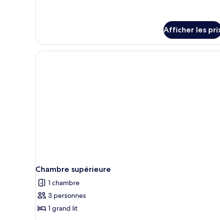
pour
de
Superior
chambre :
Classic
Double
Superior
Afficher les pri
Classic
Double
Chambre supérieure
1 chambre
3 personnes
1 grand lit