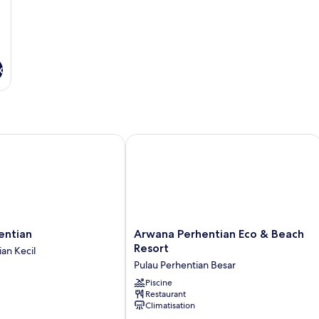
x
tian
Arwana Perhentian Eco & Beach Reso
Arwana
entian
Arwana Perhentian Eco & Beach
Perhentian
Resort
an Kecil
Eco
Pulau Perhentian Besar
&
Beach
Piscine
Restaurant
Resort
Climatisation
Pulau