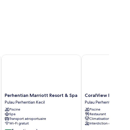
rt
Perhentian Marriott Resort & Spa
CoralView Perhentian B
Perhentian
CoralView
Perhentian Marriott Resort & Spa
CoralView Perhentia
Marriott
Perhentian
Pulau Perhentian Kecil
Pulau Perhentian Besar
Resort
BlueStar
Piscine
Piscine
&
Pulau
Spa
Restaurant
Spa
Perhentian
Transport aéroportuaire
Climatisation
Pulau
Besar
Wi-Fi gratuit
Interdiction de fumer
Perhentian