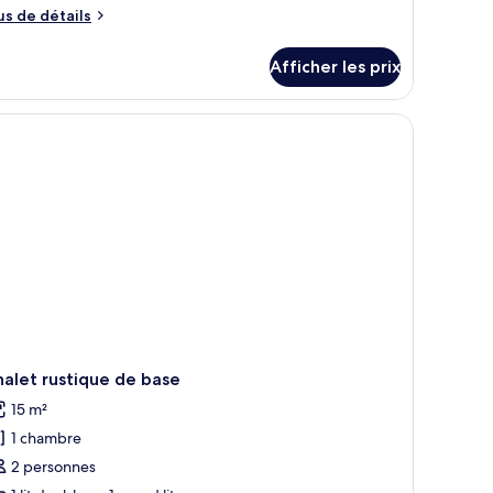
us
e
us de détails
e
hambre :
tails
uite
Afficher les prix
ur
ite
alet rustique de base
15 m²
1 chambre
2 personnes