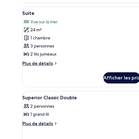
Afficher
Suite | Bureau, fer et planche 
4
Suite
toutes
Vue sur la mer
les
24 m²
photos
pour
1 chambre
ce
3 personnes
type
2 lits jumeaux
de
Plus
Plus de détails
chambre :
de
Suite
détails
Afficher les pri
pour
Suite
Afficher
Bureau, fer et planche à repas
4
Superior Classic Double
toutes
2 personnes
les
1 grand lit
photos
pour
Plus
Plus de détails
de
ce
détails
type