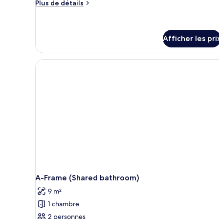
Plus
Plus de détails
de
détails
pour
Chambre
Afficher les pri
supérieure
A-Frame (Shared bathroom)
9 m²
1 chambre
2 personnes