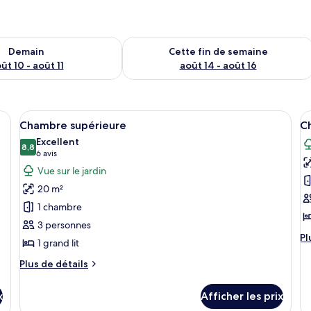
sponibilité pour demain août 10 - août 11
Vérifier la disponibilité pour cette fi
Demain
Cette fin de semaine
ût 10 - août 11
août 14 - août 16
ser
Afficher
Une chambre à coucher moderne avec un
A
3
Chambre supérieure
C
toutes
t
Excellent
les
8,8
le
8,8 sur 10
(6 avis)
6 avis
photos
p
Vue sur le jardin
pour
p
20 m²
ce
c
1 chambre
type
t
3 personnes
de
d
Pl
Pl
1 grand lit
chambre :
c
d
Chambre
C
dé
Plus
Plus de détails
po
supérieure
de
D
C
détails
(
x
Afficher les prix
De
pour
R