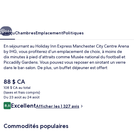
Holiday
Inn
Express
cédent
Suivant
Manchester
66+
Aperçu
Chambres
Emplacement
Politiques
City
En séjournant au Holiday Inn Express Manchester City Centre Arena
Centre
by IHG, vous profiterez d’un emplacement de choix, à moins de
dix minutes à pied d’attraits comme Musée national du football et
Arena
Piccadilly Gardens. Vous pouvez vous reposer en sirotant un verre
by
dans le bar-salon. De plus, un buffet déjeuner est offert
gratuitement tous les jours entre 6 h et 10 h 30. Aussi, les attraits
IHG
Salle omnisports AO Arena et Canal Street se trouvent à moins de
Le
88 $ CA
15 minutes de marche. Les autres voyageurs adorent le personnel
prix
108 $ CA au total
serviable et le déjeuner. L’hébergement se situe à quelques minutes
actuel
(taxes et frais compris)
de marche du transport en commun : Arrêt de métro léger
Extérieur
est
Du 23 août au 24 août
Shudehill se trouve à 4 minutes et Arrêt de métro léger Market
de 88 $ CA
Avis
Excellent
Street est à 7 minutes.
8,6
Afficher les 1 327 avis
8,6 sur 10 –
Commodités populaires