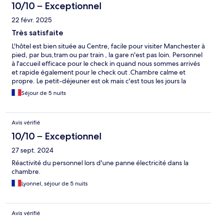
10/10 – Exceptionnel
22 févr. 2025
Très satisfaite
L'hôtel est bien située au Centre, facile pour visiter Manchester à
pied, par bus,tram ou par train , la gare n'est pas loin. Personnel
à l'accueil efficace pour le check in quand nous sommes arrivés
et rapide également pour le check out .Chambre calme et
propre. Le petit-déjeuner est ok mais c'est tous les jours la
même chose ( nous avons logés à l'hôtel 6 jours ) un peu de
Séjour de 5 nuits
variété serait la bienvenue. Beaucoup de choix pour du
shopping ou pour manger dans les alentours.Il y a deux bus
gratuit ( bus 1 et 2 ) pour faire le tour de la ville . Je reviendrai
Avis vérifié
avec plaisir .
10/10 – Exceptionnel
27 sept. 2024
Réactivité du personnel lors d'une panne électricité dans la
chambre.
Lyonnel, séjour de 5 nuits
Avis vérifié