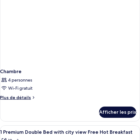
jumeaux
Floor
(Extra
Space,
Floor
Free
Space,
Free
Hot
Hot
Breakfast)
Breakfast)
Chambre
4 personnes
Wi-Fi gratuit
Plus
Plus de détails
de
détails
Afficher les prix
pour
Chambre
Afficher
Literie hypoallergénique, coffre-fort,
8
1 Premium Double Bed with city view Free Hot Breakfast
toutes