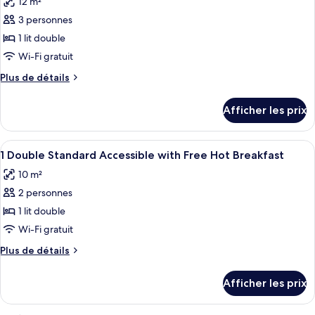
12 m²
les
3 personnes
photos
pour
1 lit double
ce
Wi-Fi gratuit
type
Plus
Plus de détails
de
de
chambre :
détails
Afficher les prix
pour
1
1
Premium
Premium
Afficher
Literie hypoallergénique, coffre-fort,
Double
8
Double
1 Double Standard Accessible with Free Hot Breakfast
toutes
Bed
Bed
10 m²
with
les
with
city
2 personnes
photos
city
view
pour
1 lit double
view
Free
ce
Hot
Wi-Fi gratuit
Free
Breakfast
type
Hot
Plus
Plus de détails
de
de
Breakfast
chambre :
détails
Afficher les prix
pour
1
1
Double
Double