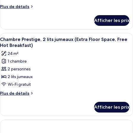
Chambre
Breakfast)
Breakfast)
Plus
Plus de détails
Prestige,
de
1
détails
Afficher les prix
pour
lit
Chambre
double
Prestige,
Afficher
Une chambre d’hôtel avec deux lits, un
et
7
1
Chambre Prestige, 2 lits jumeaux (Extra Floor Space, Free
toutes
1
lit
Hot Breakfast)
double
les
canapé-
24 m²
et
photos
lit,
1
1 chambre
pour
vue
canapé-
2 personnes
ce
lit,
sur
vue
type
2 lits jumeaux
la
sur
de
ville
Wi-Fi gratuit
la
chambre :
(Free
ville
Plus
Plus de détails
Chambre
(Free
Hot
de
Hot
Prestige,
détails
Breakfast)
Afficher les prix
Breakfast)
pour
2
Chambre
lits
Prestige,
jumeaux
2
lits
(Extra