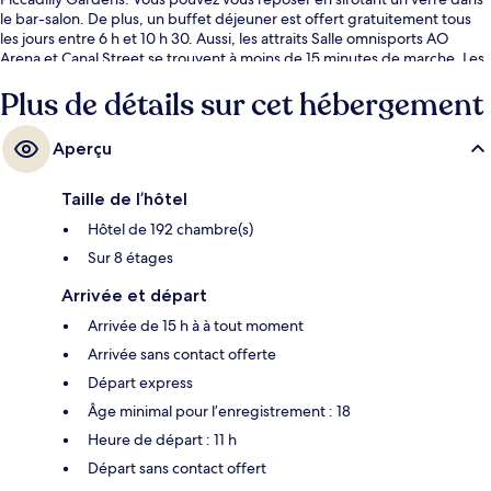
le bar-salon. De plus, un buffet déjeuner est offert gratuitement tous
les jours entre 6 h et 10 h 30. Aussi, les attraits Salle omnisports AO
Arena et Canal Street se trouvent à moins de 15 minutes de marche. Les
autres voyageurs adorent le personnel serviable et le déjeuner.
Plus de détails sur cet hébergement
L’hébergement se situe à quelques minutes de marche du transport en
commun : Arrêt de métro léger Shudehill se trouve à 4 minutes et Arrêt
de métro léger Market Street est à 7 minutes.
Aperçu
Taille de l’hôtel
Hôtel de 192 chambre(s)
Sur 8 étages
Arrivée et départ
Arrivée de 15 h à à tout moment
Arrivée sans contact offerte
Départ express
Âge minimal pour l’enregistrement : 18
Heure de départ : 11 h
Départ sans contact offert