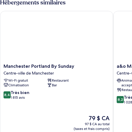
Hébergements similaires
Standard
Standard
Accessible
Accessible
Manchester Portland By Sunday
a&o Manc
with
with
Free
Free
Hot
Hot
Breakfast
Breakfast
Manchester
a&o
Manchester Portland By Sunday
a&o Ma
Portland
Manches
Centre-ville de Manchester
Centre-
By
City
Wi-Fi gratuit
Restaurant
Anima
Sunday
Centre
Climatisation
Bar
accep
Centre-
Centre-
Restau
ville
ville
8.4
Très bien
8,4
8.2
de
de
Trè
sur
1 815 avis
8,2
sur
Manchester
Manches
1 028
10,
10,
Très
Très
bien,
Le
79 $ CA
bien,
1 815 avis
prix
1 028 av
97 $ CA au total
est
(taxes et frais compris)