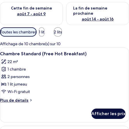
Vérifier la disponibilité pour cette fin de semaine août 7 - aoû
Vérifier la disponibilité pour 
Cette fin de semaine
La fin de semaine
prochaine
août 7 - août 9
août 14 - août 16
Filtres
Toutes les chambres
1 lit
2 lits
disponibles
pour
Affichage de 10 chambre(s) sur 10
les
Afficher
Une chambre d’hôtel avec un lit, une 
6
Chambre Standard (Free Hot Breakfast)
chambres
toutes
22 m²
les
1 chambre
photos
pour
2 personnes
ce
1 lit jumeau
type
Wi-Fi gratuit
de
Plus
Plus de détails
chambre :
de
Chambre
détails
Afficher les prix
pour
Standard
Chambre
(Free
Standard
Afficher
Une chambre d’hôtel avec un lit, une 