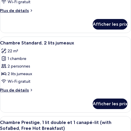
de
Wi-Fi gratuit
chambre :
Plus
Plus de détails
Chambre
de
Standard,
détails
Afficher les prix
pour
1
Chambre
lit
Standard,
Afficher
Une chambre d’hôtel avec deux lits, cha
double,
6
1
Chambre Standard, 2 lits jumeaux
toutes
lit
accessible
22 m²
double,
les
aux
accessible
1 chambre
photos
personnes
aux
pour
2 personnes
à
personnes
ce
à
2 lits jumeaux
mobilité
mobilité
type
réduite
Wi-Fi gratuit
réduite
de
(Free
(Free
Plus
Plus de détails
chambre :
Hot
Hot
de
Chambre
Breakfast)
détails
Breakfast)
Afficher les prix
pour
Standard,
Chambre
2
Standard,
Afficher
Une chambre d’hôtel avec un grand lit
lits
6
2
Chambre Prestige, 1 lit double et 1 canapé-lit (with
toutes
jumeaux
lits
SofaBed, Free Hot Breakfast)