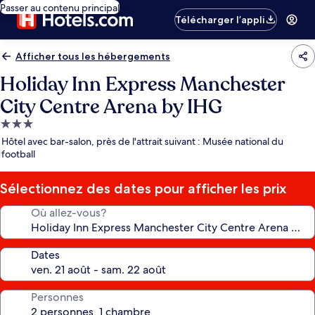
Passer au contenu principal
Télécharger l’appli
Afficher tous les hébergements
Holiday Inn Express Manchester
City Centre Arena by IHG
Hébergement
3.0 étoiles
Hôtel avec bar-salon, près de l'attrait suivant : Musée national du
football
Sélectionnez des dates pour afficher les prix
Où allez-vous?
Dates
Personnes