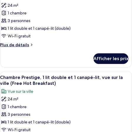
jumeaux
les
24 m²
photos
1 chambre
pour
3 personnes
ce
type
1 lit double et 1 canapé-lit (double)
de
Wi-Fi gratuit
chambre :
Plus
Plus de détails
Chambre
de
Prestige,
détails
Afficher les prix
pour
1
Chambre
lit
Prestige,
Afficher
Une chambre d’hôtel avec un grand lit
double
8
1
Chambre Prestige, 1 lit double et 1 canapé-lit, vue sur la
toutes
lit
et
ville (Free Hot Breakfast)
double
les
1
Vue sur la ville
et
photos
canapé-
1
24 m²
pour
lit
canapé-
1 chambre
ce
lit
(with
(with
type
3 personnes
SofaBed,
SofaBed,
de
1 lit double et 1 canapé-lit (double)
Free
Free
chambre :
Hot
Hot
Wi-Fi gratuit