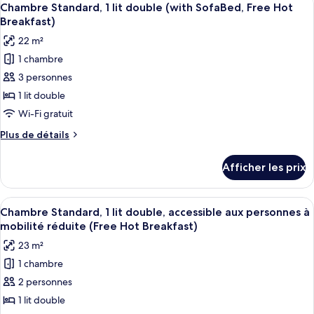
Hot
4
(Free
Chambre Standard, 1 lit double (with SofaBed, Free Hot
toutes
Breakfast)
Hot
Breakfast)
Breakfast)
les
22 m²
photos
1 chambre
pour
3 personnes
ce
type
1 lit double
de
Wi-Fi gratuit
chambre :
Plus
Plus de détails
Chambre
de
Standard,
détails
Afficher les prix
pour
1
Chambre
lit
Standard,
Afficher
Une chambre d’hôtel avec un grand lit,
double
8
1
Chambre Standard, 1 lit double, accessible aux personnes à
toutes
lit
(with
mobilité réduite (Free Hot Breakfast)
double
les
SofaBed,
23 m²
(with
photos
Free
SofaBed,
1 chambre
pour
Hot
Free
2 personnes
ce
Hot
Breakfast)
Breakfast)
type
1 lit double