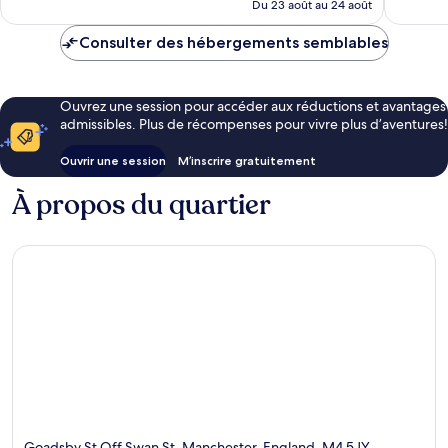
de
Du 23 août au 24 août
79 $ CA
Consulter des hébergements semblables
Ouvrez une session pour accéder aux réductions et avantages
admissibles. Plus de récompenses pour vivre plus d’aventures!
Ouvrir une session
M’inscrire gratuitement
À propos du quartier
Goadsby St Off Swan St, Manchester, England, M4 5JY