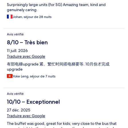
Surprisingly large units (for SG) Amazing team, kind and
genuinely caring.
Johan, séjour de 28 nuits
Avis vérifié
8/10 – Très bien
11 juill. 2026
Traduire avec Google
有部电梯upgrade 紧、繁忙时间搭电梯要等. 10月份才完成
upgrade
Yoke Leng, séjour de 7 nuits
Avis vérifié
10/10 – Exceptionnel
27 déc. 2025
Traduire avec Google
The buffet was good, great for kids; very close to the bus that