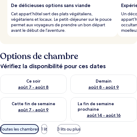
De délicieuses options sans viande
Expéri
Cet appart’hôtel sert des plats végétaliens,
Un déco
végétariens et locaux. Le petit-déjeuner sur le pouce
appart’h
permet aux voyageurs de prendre un bon départ
occultan
avant le début de l’aventure.
moelleux
Options de chambre
Vérifiez la disponibilité pour ces dates
Vérifier la disponibilité pour ce soir août 7 - août 8
Vérifier la disponibilité pour 
Ce soir
Demain
août 7 - août 8
août 8 - août 9
Vérifier la disponibilité pour cette fin de semaine août 7 - aoû
Vérifier la disponibilité pour 
Cette fin de semaine
La fin de semaine
prochaine
août 7 - août 9
août 14 - août 16
Filtres
Toutes les chambres
1 lit
3 lits ou plus
disponibles