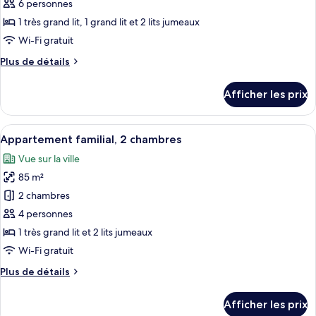
ce
6 personnes
type
1 très grand lit, 1 grand lit et 2 lits jumeaux
de
Wi-Fi gratuit
chambre :
Plus
Plus de détails
Appartement
de
familial,
détails
Afficher les prix
3
pour
Appartement
chambres
familial,
Afficher
Appartement familial, 2 chambres | Cof
10
3
Appartement familial, 2 chambres
toutes
chambres
Vue sur la ville
les
85 m²
photos
pour
2 chambres
ce
4 personnes
type
1 très grand lit et 2 lits jumeaux
de
Wi-Fi gratuit
chambre :
Plus
Plus de détails
Appartement
de
familial,
détails
Afficher les prix
2
pour