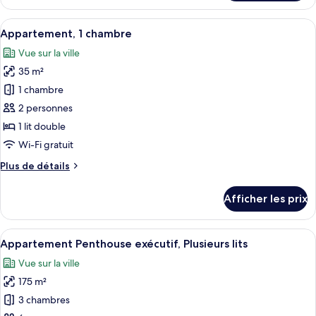
Appartement
chambres
familial,
Afficher
Appartement, 1 chambre | Coffre-fort,
8
2
Appartement, 1 chambre
toutes
chambres
Vue sur la ville
les
35 m²
photos
pour
1 chambre
ce
2 personnes
type
1 lit double
de
Wi-Fi gratuit
chambre :
Plus
Plus de détails
Appartement,
de
1
détails
Afficher les prix
chambre
pour
Appartement,
1
Afficher
Un espace repas moderne avec une table
9
chambre
Appartement Penthouse exécutif, Plusieurs lits
toutes
Vue sur la ville
les
175 m²
photos
pour
3 chambres