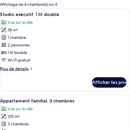
pour
Affichage de 6 chambre(s) sur 6
les
Afficher
Studio exécutif, 1 lit double | Coffre-
14
Studio exécutif, 1 lit double
chambres
toutes
Vue sur la ville
les
35 m²
photos
pour
1 chambre
ce
2 personnes
type
1 lit double
de
Wi-Fi gratuit
chambre :
Plus
Plus de détails
Studio
de
exécutif,
détails
Afficher les prix
1
pour
Studio
lit
exécutif,
Afficher
Une salle de bain moderne avec une do
double
11
1
Appartement familial, 3 chambres
toutes
lit
Vue sur la ville
double
les
125 m²
photos
pour
3 chambres