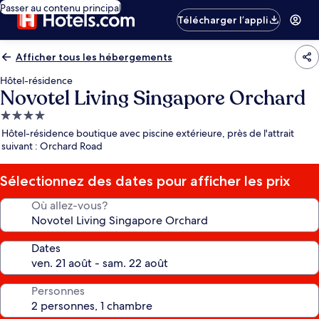
Passer au contenu principal
Télécharger l’appli
Afficher tous les hébergements
Hôtel-résidence
Novotel Living Singapore Orchard
Hébergement
4.0 étoiles
Hôtel-résidence boutique avec piscine extérieure, près de l'attrait
suivant : Orchard Road
Sélectionnez des dates pour afficher les prix
Où allez-vous?
Dates
Personnes