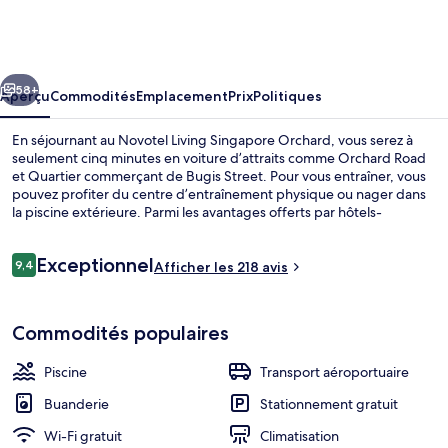
Novotel
Living
Singapore
cédent
Suivant
Orchard
58+
Aperçu
Commodités
Emplacement
Prix
Politiques
En séjournant au Novotel Living Singapore Orchard, vous serez à
seulement cinq minutes en voiture d’attraits comme Orchard Road
et Quartier commerçant de Bugis Street. Pour vous entraîner, vous
pouvez profiter du centre d’entraînement physique ou nager dans
la piscine extérieure. Parmi les avantages offerts par hôtels-
résidences figurent des laveuses-sécheuses, des réfrigérateurs
pleine grandeur et des fours à micro-ondes. Le transport en
Avis
Exceptionnel
commun se trouve à quelques minutes de marche : Station Orchard
9,4
Afficher les 218 avis
9,4 sur 10 –
se trouve à 6 minutes et Station Newton est à 12 minutes.
Extérieur
Commodités populaires
Piscine
Transport aéroportuaire
Buanderie
Stationnement gratuit
Wi-Fi gratuit
Climatisation