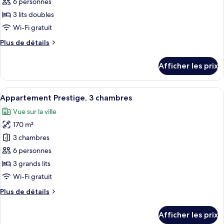
ce
6 personnes
type
3 lits doubles
de
Wi-Fi gratuit
chambre :
Plus
Plus de détails
Appartement
de
Penthouse
détails
Afficher les prix
exécutif,
pour
Appartement
Plusieurs
Penthouse
Afficher
Une chambre d’hôtel moderne équipée d
lits
7
exécutif,
Appartement Prestige, 3 chambres
toutes
Plusieurs
Vue sur la ville
lits
les
170 m²
photos
pour
3 chambres
ce
6 personnes
type
3 grands lits
de
Wi-Fi gratuit
chambre :
Plus
Plus de détails
Appartement
de
Prestige,
détails
Afficher les prix
3
pour