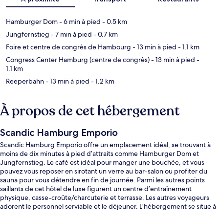
Hamburger Dom
- 6 min à pied
- 0.5 km
Jungfernstieg
- 7 min à pied
- 0.7 km
Foire et centre de congrès de Hambourg
- 13 min à pied
- 1.1 km
Congress Center Hamburg (centre de congrès)
- 13 min à pied
-
1.1 km
Reeperbahn
- 13 min à pied
- 1.2 km
À propos de cet hébergement
Scandic Hamburg Emporio
Scandic Hamburg Emporio offre un emplacement idéal, se trouvant à
moins de dix minutes à pied d’attraits comme Hamburger Dom et
Jungfernstieg. Le café est idéal pour manger une bouchée, et vous
pouvez vous reposer en sirotant un verre au bar-salon ou profiter du
sauna pour vous détendre en fin de journée. Parmi les autres points
saillants de cet hôtel de luxe figurent un centre d’entraînement
physique, casse-croûte/charcuterie et terrasse. Les autres voyageurs
adorent le personnel serviable et le déjeuner. L’hébergement se situe à
quelques minutes de marche du transport en commun : Station U-Bahn