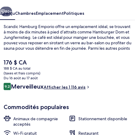
Emporio
cédent
Suivant
80+
Aperçu
Chambres
Emplacement
Politiques
Scandic Hamburg Emporio offre un emplacement idéal, se trouvant
à moins de dix minutes à pied d’attraits comme Hamburger Dom et
Jungfernstieg. Le café est idéal pour manger une bouchée, et vous
pouvez vous reposer en sirotant un verre au bar-salon ou profiter du
sauna pour vous détendre en fin de journée. Parmi les autres points
saillants de cet hôtel de luxe figurent un centre d’entraînement
physique, casse-croûte/charcuterie et terrasse. Les autres
Le
176 $ CA
voyageurs adorent le personnel serviable et le déjeuner.
prix
188 $ CA au total
L’hébergement se situe à quelques minutes de marche du transport
actuel
(taxes et frais compris)
en commun : Station U-Bahn Gänsemarkt se trouve à 5 minutes et
Restaurant
est
Du 16 août au 17 août
Station U-Bahn Messehallen est à 8 minutes.
de 176 $ CA
Avis
Merveilleux
9,2
Afficher les 1 116 avis
9,2 sur 10 –
Commodités populaires
Animaux de compagnie
Stationnement disponible
acceptés
Wi-Fi gratuit
Restaurant