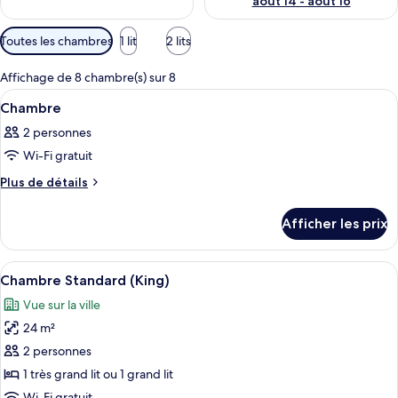
août 14 - août 16
Filtres
Toutes les chambres
1 lit
2 lits
disponibles
pour
Affichage de 8 chambre(s) sur 8
les
Afficher
Une chambre d’hôtel avec un grand lit
4
Chambre
chambres
toutes
2 personnes
les
Wi-Fi gratuit
photos
pour
Plus
Plus de détails
de
ce
détails
type
Afficher les prix
pour
de
Chambre
chambre :
Afficher
Une chambre d’hôtel avec un grand lit
12
Chambre
Chambre Standard (King)
toutes
Vue sur la ville
les
24 m²
photos
pour
2 personnes
ce
1 très grand lit ou 1 grand lit
type
Wi-Fi gratuit