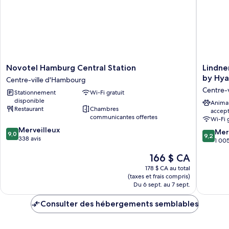
Novotel
Lindner
Novotel Hamburg Central Station
Lindne
Hamburg
Hotel
by Hya
Centre-ville d'Hambourg
Central
Hambur
Centre-
Stationnement
Wi-Fi gratuit
Station
Am
disponible
Centre-
Michel,
Anima
Restaurant
Chambres
accep
ville
part
communicantes offertes
Wi-Fi 
d'Hambourg
of
9.0
Merveilleux
JdV
9.2
Mer
9,0
9,2
sur
338 avis
by
sur
1 005
10,
Hyatt
10,
Le
166 $ CA
Merveilleux,
Centre-
Merveill
prix
338 avis
ville
1 005 av
178 $ CA au total
est
(taxes et frais compris)
d'Hamb
de
Du 6 sept. au 7 sept.
166 $ CA
Consulter des hébergements semblables