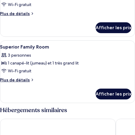
accès
Wi-Fi gratuit
photos
bar-
au
pour
salon
Plus
Plus de détails
bar-
de
ce
salon
détails
type
Afficher les prix
pour
de
Chambre
chambre :
Afficher
Literie de qualité, coffre-fort pour o
8
Chambre
Superior Family Room
toutes
3 personnes
les
1 canapé-lit (jumeau) et 1 très grand lit
photos
pour
Wi-Fi gratuit
ce
Plus
Plus de détails
type
de
détails
de
Afficher les prix
pour
chambre :
Superior
Superior
Family
Hébergements similaires
Family
Room
Room
Novotel Hamburg Central Station
Lindner 