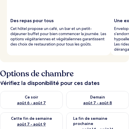
Des repas pour tous
Une ex
Cet hôtel propose un café, un bar et un petit-
Envelopp
déjeuner buffet pour bien commencer la journée. Les
s’endorm
options végétariennes et végétaliennes garantissent
hypoall
des choix de restauration pour tous les goûts.
Les ride
déranga
Options de chambre
Vérifiez la disponibilité pour ces dates
Vérifier la disponibilité pour ce soir août 6 - août 7
Vérifier la disponibilité pour 
Ce soir
Demain
août 6 - août 7
août 7 - août 8
Vérifier la disponibilité pour cette fin de semaine août 7 - aoû
Vérifier la disponibilité pour 
Cette fin de semaine
La fin de semaine
prochaine
août 7 - août 9