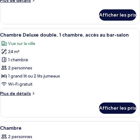
Plus de détails
Suite
de
Junior,
détails
Afficher les prix
accès
pour
Suite
au
Junior,
Afficher
Une chambre d’hôtel comprenant un lit
bar-
14
accès
Chambre Deluxe double, 1 chambre, accès au bar-salon
toutes
salon
au
Vue sur la ville
bar-
les
salon
24 m²
photos
pour
1 chambre
ce
2 personnes
type
1 grand lit ou 2 lits jumeaux
de
Wi-Fi gratuit
chambre :
Plus
Plus de détails
Chambre
de
Deluxe
détails
Afficher les prix
double,
pour
Chambre
1
Deluxe
Afficher
Une chambre d’hôtel équipée d’un lit, 
chambre,
7
double,
Chambre
toutes
accès
1
2 personnes
chambre,
les
au