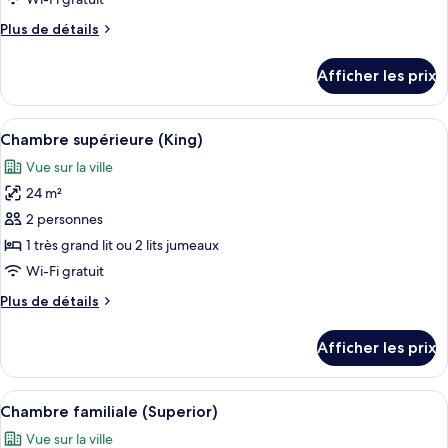
de
Plus
Plus de détails
chambre :
de
Chambre
détails
Afficher les prix
pour
Standard
Chambre
(King)
Standard
Afficher
Une chambre d’hôtel moderne équipée d’
12
(King)
Chambre supérieure (King)
toutes
Vue sur la ville
les
24 m²
photos
pour
2 personnes
ce
1 très grand lit ou 2 lits jumeaux
type
Wi-Fi gratuit
de
Plus
Plus de détails
chambre :
de
Chambre
détails
Afficher les prix
pour
supérieure
Chambre
(King)
supérieure
Afficher
Une chambre d’hôtel moderne équipée d’
13
(King)
Chambre familiale (Superior)
toutes
Vue sur la ville
les