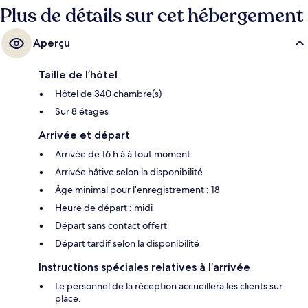
Gänsemarkt se trouve à 5 minutes et Station U-Bahn Messehallen est
Plus de détails sur cet hébergement
à 8 minutes.
Aperçu
Taille de l’hôtel
Hôtel de 340 chambre(s)
Sur 8 étages
Arrivée et départ
Arrivée de 16 h à à tout moment
Arrivée hâtive selon la disponibilité
Âge minimal pour l’enregistrement : 18
Heure de départ : midi
Départ sans contact offert
Départ tardif selon la disponibilité
Instructions spéciales relatives à l’arrivée
Le personnel de la réception accueillera les clients sur
place.