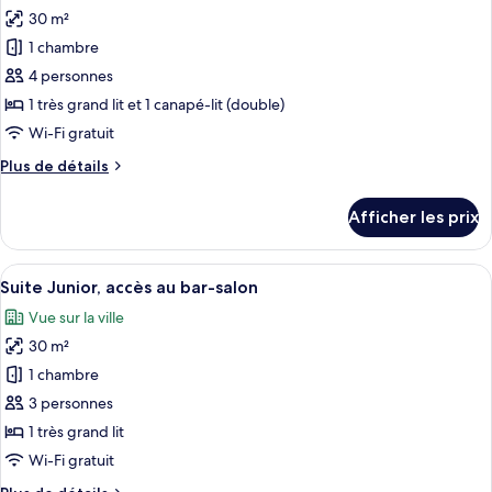
30 m²
photos
pour
1 chambre
ce
4 personnes
type
1 très grand lit et 1 canapé-lit (double)
de
Wi-Fi gratuit
chambre :
Plus
Plus de détails
Chambre
de
familiale
détails
Afficher les prix
(Superior)
pour
Chambre
familiale
Afficher
Trois bouteilles de gel douche, de sh
20
(Superior)
Suite Junior, accès au bar-salon
toutes
Vue sur la ville
les
30 m²
photos
pour
1 chambre
ce
3 personnes
type
1 très grand lit
de
Wi-Fi gratuit
chambre :
Plus