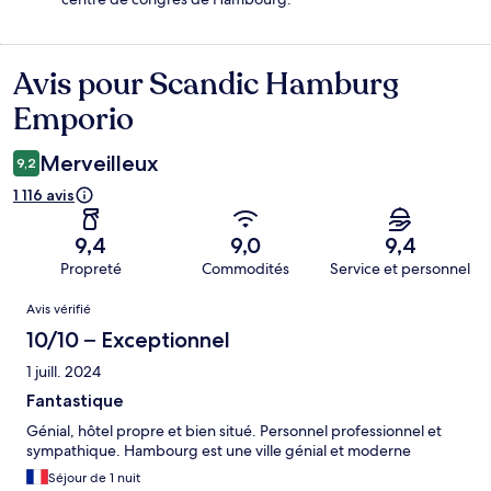
Avis pour Scandic Hamburg
Avis
Emporio
Merveilleux
9,2
1 116 avis
9,4
9,0
9,4
Propreté
Commodités
Service et personnel
Avis
Avis vérifié
10/10 – Exceptionnel
1 juill. 2024
Fantastique
Génial, hôtel propre et bien situé. Personnel professionnel et
sympathique. Hambourg est une ville génial et moderne
Séjour de 1 nuit