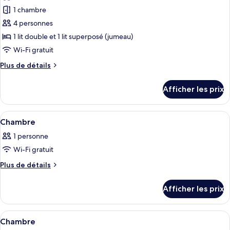
les
1 chambre
photos
pour
4 personnes
ce
1 lit double et 1 lit superposé (jumeau)
type
Wi-Fi gratuit
de
Plus
Plus de détails
chambre :
de
Chambre
détails
Afficher les prix
pour
d'hôtel
Chambre
D
d'hôtel
Afficher
Une chambre d’hôtel comprenant un lit
1
D
Chambre
toutes
1 personne
les
Wi-Fi gratuit
photos
pour
Plus
Plus de détails
de
ce
détails
type
Afficher les prix
pour
de
Chambre
chambre :
Afficher
Une chambre d’hôtel avec un lit super
2
Chambre
Chambre
toutes