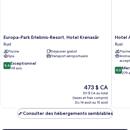
Europa-
Hotel
Europa-Park Erlebnis-Resort, Hotel Krønasår
Hotel 
Park
Andant
Rust
Rust
Erlebnis-
Rust
Piscine
Déjeuner gratuit
Piscin
Resort,
Rust
Spa
Transport aéroportuaire
Anima
Hotel
accep
Krønasår
9.4
Exceptionnel
9,4
9.0
Rust
Mer
sur
174 avis
9,0
sur
279 a
10,
10,
Exceptionnel,
Merveill
174 avis
Le
473 $ CA
279 avis
prix
511 $ CA au total
est
(taxes et frais compris)
de
Du 14 août au 15 août
473 $ CA
Consulter des hébergements semblables