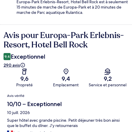
Europa-Park Erlebnis-Resort, Hotel Bell Rock est à seulement
15 minutes de marche de Europa-Park et à 20 minutes de
marche de Parc aquatique Rulantica.
Avis pour Europa-Park Erlebnis-
Avis
Resort, Hotel Bell Rock
Exceptionnel
9,4
290 avis
9,6
9,4
9,2
Propreté
Emplacement
Service et personnel
Avis
Avis vérifié
10/10 – Exceptionnel
10 juill. 2026
Super hôtel avec grande piscine. Petit déjeuner très bon ainsi
que le buffet du dîner. J’y retournerais