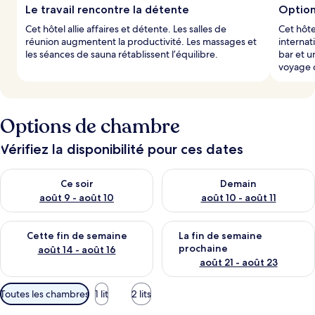
Le travail rencontre la détente
Option
Cet hôtel allie affaires et détente. Les salles de
Cet hôte
réunion augmentent la productivité. Les massages et
internat
les séances de sauna rétablissent l’équilibre.
bar et u
voyage c
Options de chambre
Vérifiez la disponibilité pour ces dates
Vérifier la disponibilité pour ce soir août 9 - août 10
Vérifier la disponibilité pour 
Ce soir
Demain
août 9 - août 10
août 10 - août 11
Vérifier la disponibilité pour cette fin de semaine août 14 - aoû
Vérifier la disponibilité pour 
Cette fin de semaine
La fin de semaine
prochaine
août 14 - août 16
août 21 - août 23
Filtres
Toutes les chambres
1 lit
2 lits
disponibles