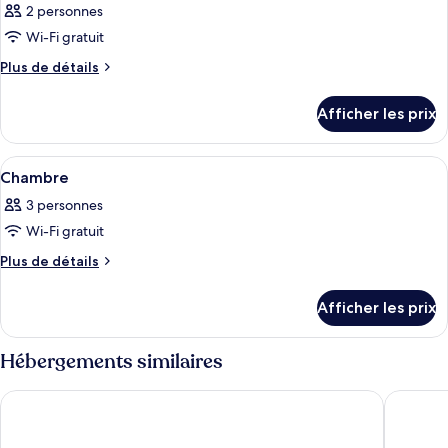
2 personnes
les
Wi-Fi gratuit
photos
pour
Plus
Plus de détails
de
ce
détails
type
Afficher les prix
pour
de
Chambre
chambre :
Afficher
Un lit superposé avec une tête de lit
3
Chambre
Chambre
toutes
3 personnes
les
Wi-Fi gratuit
photos
pour
Plus
Plus de détails
de
ce
détails
type
Afficher les prix
pour
de
Chambre
chambre :
Hébergements similaires
Chambre
Europa-Park Erlebnis-Resort, Hotel Krønasår
Hotel An