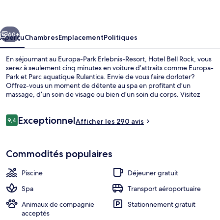
Park
Erlebnis-
cédent
Suivant
Resort,
60+
Aperçu
Chambres
Emplacement
Politiques
Hotel
En séjournant au Europa-Park Erlebnis-Resort, Hotel Bell Rock, vous
Bell
serez à seulement cinq minutes en voiture d’attraits comme Europa-
Park et Parc aquatique Rulantica. Envie de vous faire dorloter?
Rock
Offrez-vous un moment de détente au spa en profitant d’un
massage, d’un soin de visage ou bien d’un soin du corps. Visitez
ensuite Ammolite, un des 3 restaurants, qui sert le souper. Parmi les
points saillants de hôtel de luxe, notons une piscine intérieure, une
Avis
Exceptionnel
piscine extérieure et un bar-salon.
9,4
Afficher les 290 avis
9,4 sur 10 –
Façade de l’hébergement
Commodités populaires
Piscine
Déjeuner gratuit
Spa
Transport aéroportuaire
Animaux de compagnie
Stationnement gratuit
acceptés