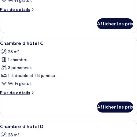
Wi-Fi gratuit
de
Plus
Plus de détails
chambre :
de
Chambre
détails
Afficher les prix
pour
d'hôtel
Chambre
B
d'hôtel
Afficher
Une chambre d’hôtel avec des lits sup
6
B
Chambre d'hôtel C
toutes
28 m²
les
1 chambre
photos
pour
3 personnes
ce
1 lit double et 1 lit jumeau
type
Wi-Fi gratuit
de
Plus
Plus de détails
chambre :
de
Chambre
détails
Afficher les prix
pour
d'hôtel
Chambre
C
d'hôtel
Afficher
Une chambre d’hôtel avec des lits sup
5
C
Chambre d'hôtel D
toutes
28 m²