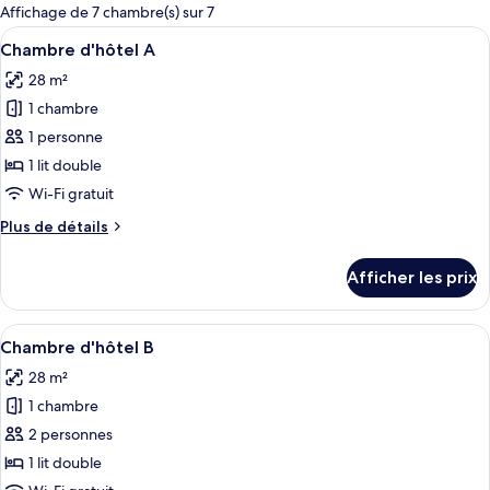
pour
Affichage de 7 chambre(s) sur 7
les
Afficher
Une chambre d’hôtel comprenant un lit
4
Chambre d'hôtel A
chambres
toutes
28 m²
les
1 chambre
photos
pour
1 personne
ce
1 lit double
type
Wi-Fi gratuit
de
Plus
Plus de détails
chambre :
de
Chambre
détails
Afficher les prix
pour
d'hôtel
Chambre
A
d'hôtel
Afficher
Une chambre d’hôtel comprenant un lit
4
A
Chambre d'hôtel B
toutes
28 m²
les
1 chambre
photos
pour
2 personnes
ce
1 lit double
type