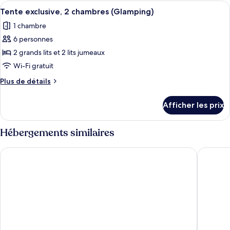
Prestige
Afficher
Un hébergement en tente doté d’une ter
3
Tente exclusive, 2 chambres (Glamping)
toutes
1 chambre
les
6 personnes
photos
pour
2 grands lits et 2 lits jumeaux
ce
Wi-Fi gratuit
type
Plus
Plus de détails
de
de
chambre :
détails
Afficher les prix
pour
Tente
Tente
exclusive,
exclusive,
Hébergements similaires
2
2
chambres
chambres
Hotel Praia
Hotel O
(Glamping)
(Glamping)