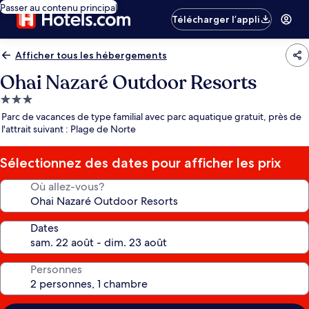
Passer au contenu principal
Télécharger l’appli
Afficher tous les hébergements
Ohai Nazaré Outdoor Resorts
Hébergement
3.0 étoiles
Parc de vacances de type familial avec parc aquatique gratuit, près de
l'attrait suivant : Plage de Norte
Sélectionnez des dates pour afficher les prix
Où allez-vous?
Dates
Personnes