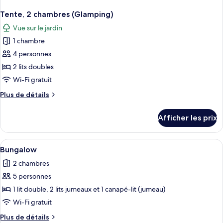
Tente, 2 chambres (Glamping)
Vue sur le jardin
1 chambre
4 personnes
2 lits doubles
Wi-Fi gratuit
Plus
Plus de détails
de
détails
Afficher les prix
pour
Tente,
2
Afficher
Une terrasse en bois avec une table et
6
chambres
Bungalow
toutes
(Glamping)
2 chambres
les
5 personnes
photos
pour
1 lit double, 2 lits jumeaux et 1 canapé-lit (jumeau)
ce
Wi-Fi gratuit
type
Plus
Plus de détails