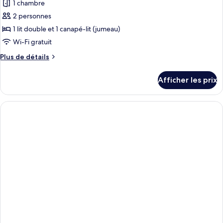
1 chambre
les
2 personnes
photos
pour
1 lit double et 1 canapé-lit (jumeau)
ce
Wi-Fi gratuit
type
Plus
Plus de détails
de
de
chambre :
détails
Afficher les prix
pour
Bungalow,
Bungalow,
1
1
chambre,
chambre,
cuisinette
cuisinette
(2
(2
pax)
pax)