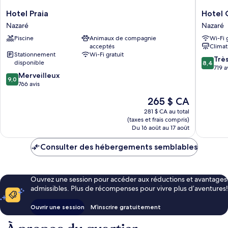
Hotel
Hotel
Hotel Praia
Hotel
Praia
Oceano
Nazaré
Nazaré
Nazaré
Nazaré
Piscine
Animaux de compagnie
Wi-Fi 
acceptés
Climat
Stationnement
Wi-Fi gratuit
8.4
Trè
disponible
8,4
sur
719 a
9.0
Merveilleux
10,
9,0
sur
766 avis
Très
10,
bien,
Le
265 $ CA
Merveilleux,
719 avis
prix
766 avis
281 $ CA au total
est
(taxes et frais compris)
de
Du 16 août au 17 août
265 $ CA
Consulter des hébergements semblables
Ouvrez une session pour accéder aux réductions et avantages
admissibles. Plus de récompenses pour vivre plus d’aventures!
Ouvrir une session
M’inscrire gratuitement