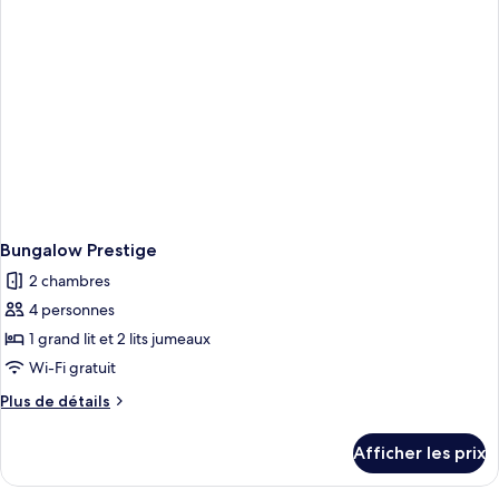
(2
pax)
Bungalow Prestige
2 chambres
4 personnes
1 grand lit et 2 lits jumeaux
Wi-Fi gratuit
Plus
Plus de détails
de
détails
Afficher les prix
pour
Bungalow