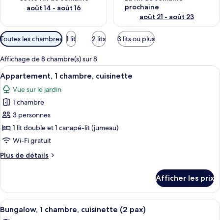
prochaine
août 14 - août 16
août 21 - août 23
Filtres
Toutes les chambres
1 lit
2 lits
3 lits ou plus
disponibles
pour
Affichage de 8 chambre(s) sur 8
les
Afficher
Un bâtiment moderne à la façade rouge
5
Appartement, 1 chambre, cuisinette
chambres
toutes
Vue sur le jardin
les
1 chambre
photos
pour
3 personnes
ce
1 lit double et 1 canapé-lit (jumeau)
type
Wi-Fi gratuit
de
Plus
Plus de détails
chambre :
de
Appartement,
détails
Afficher les prix
pour
1
Appartement,
chambre,
1
Afficher
Un espace extérieur abrité, avec deux c
cuisinette
4
chambre,
Bungalow, 1 chambre, cuisinette (2 pax)
toutes
cuisinette