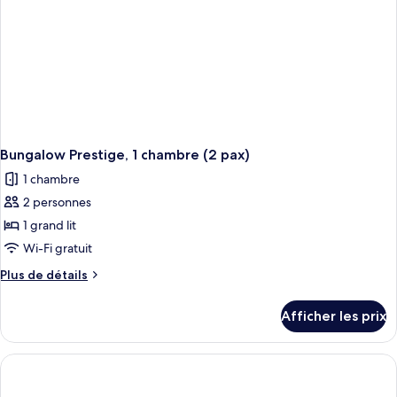
Bungalow Prestige, 1 chambre (2 pax)
1 chambre
2 personnes
1 grand lit
Wi-Fi gratuit
Plus
Plus de détails
de
détails
Afficher les prix
pour
Bungalow
Prestige,
1
chambre