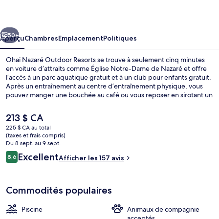
Nazaré
Outdoor
cédent
Suivant
Resorts
50+
Aperçu
Chambres
Emplacement
Politiques
Ohai Nazaré Outdoor Resorts se trouve à seulement cinq minutes
en voiture d’attraits comme Église Notre-Dame de Nazaré et offre
l’accès à un parc aquatique gratuit et à un club pour enfants gratuit.
Après un entraînement au centre d’entraînement physique, vous
pouvez manger une bouchée au café ou vous reposer en sirotant un
verre au bar-salon. Une piscine intérieure et piscine extérieure en
saison comptent aussi parmi les points saillants. De plus, parcs de
Le
213 $ CA
vacances offrent douche cascade et l’accès inclus au Wi-Fi.
prix
225 $ CA au total
actuel
(taxes et frais compris)
Tente exclusive, 2 chambres (Glamping) 
est
Du 8 sept. au 9 sept.
de 213 $ CA
Avis
Excellent
8,6
Afficher les 157 avis
8,6 sur 10 –
Commodités populaires
Piscine
Animaux de compagnie
acceptés