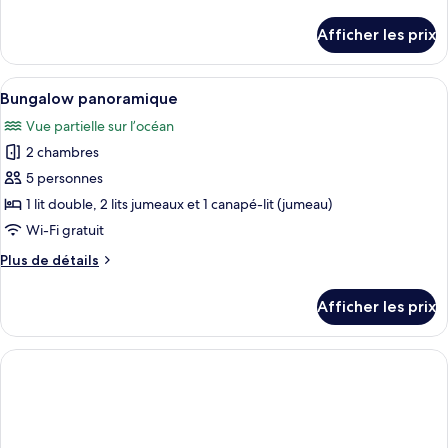
de
de
chambre :
détails
Afficher les prix
pour
Bungalow
Bungalow
Afficher
Une terrasse en bois avec une table et
7
Bungalow panoramique
toutes
Vue partielle sur l’océan
les
2 chambres
photos
pour
5 personnes
ce
1 lit double, 2 lits jumeaux et 1 canapé-lit (jumeau)
type
Wi-Fi gratuit
de
Plus
Plus de détails
chambre :
de
Bungalow
détails
Afficher les prix
pour
panoramique
Bungalow
panoramique