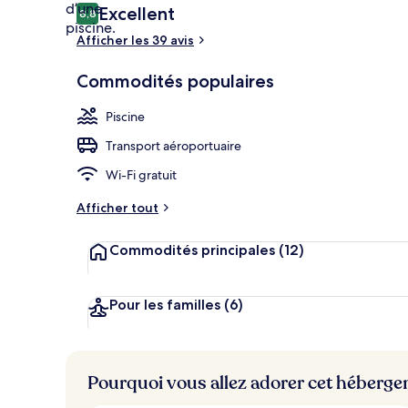
Avis
Excellent
8,8
8,8 sur 10 –
Afficher les 39 avis
Piscine intéri
Commodités populaires
Piscine
Transport aéroportuaire
Wi-Fi gratuit
Afficher tout
Commodités principales
(12)
Pour les familles
(6)
Pourquoi vous allez adorer cet héberg