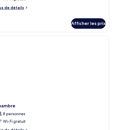
e
hambre :
us
us de détails
e
ite,
tails
ue
ur
Afficher les prix
ur
ite,
e
des fenêtres.
r
iscine
scine
hambre
8 personnes
Wi-Fi gratuit
us