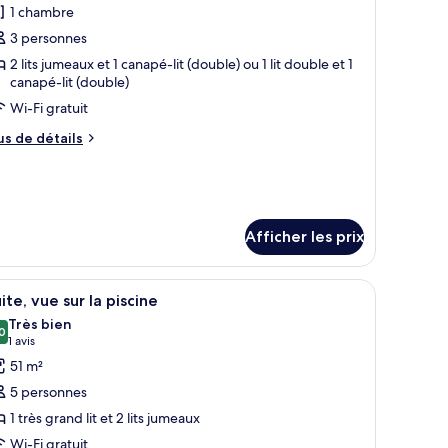
1 chambre
s
3 personnes
hotos
our
2 lits jumeaux et 1 canapé-lit (double) ou 1 lit double et 1
canapé-lit (double)
e
Wi-Fi gratuit
ype
e
us
us de détails
hambre :
e
tails
hambre
ur
tandard,
hambre
ue
andard,
Afficher les prix
e
ur
r
 au mur.
 un bureau avec une télévision et une vue sur l’extérieur.
fficher
Une chambre d’hôtel avec un grand lit, un bure
iscine
8
scine
ite, vue sur la piscine
outes
Très bien
s
0
8,0 sur 10
(1 avis)
1 avis
hotos
51 m²
our
5 personnes
e
1 très grand lit et 2 lits jumeaux
ype
Wi-Fi gratuit