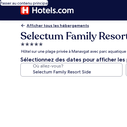
Passer au contenu principal
Afficher tous les hébergements
Selectum Family Resor
Hébergement
5.0 étoiles
Hôtel sur une plage privée à Manavgat avec parc aquatique 
Sélectionnez des dates pour afficher les 
Où allez-vous?
Galerie
de
photos
de
l’hébergement
Selectum