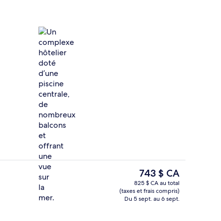
 servant le déjeuner, le dîner et le souper
Façade de l’hébergement
Le
743 $ CA
prix
825 $ CA au total
actuel
(taxes et frais compris)
Réception
est
Du 5 sept. au 6 sept.
de 743 $ CA