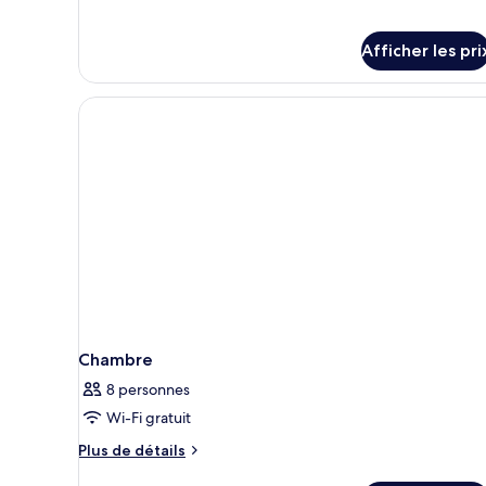
3rd
Floor
Floor
Afficher les pri
Chambre
8 personnes
Wi-Fi gratuit
Plus
Plus de détails
de