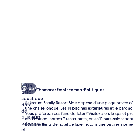
Family
Resort
Side
185+
Aperçu
Chambres
Emplacement
Politiques
Selectum Family Resort Side dispose d’une plage privée où
une chaise longue. Les 14 piscines extérieures et le parc a
Vous préférez vous faire dorloter? Visitez alors le spa et p
restauration, notons 7 restaurants, et les 11 bars-salons son
points saillants de hôtel de luxe, notons une piscine intéri