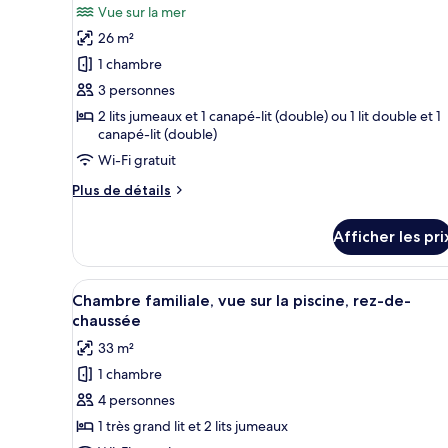
Vue sur la mer
les
26 m²
photos
pour
1 chambre
ce
3 personnes
type
2 lits jumeaux et 1 canapé-lit (double) ou 1 lit double et 1
de
canapé-lit (double)
chambre :
Wi-Fi gratuit
Chambre
Plus
Plus de détails
Standard,
de
vue
détails
Afficher les pri
pour
sur
Chambre
la
Standard,
Afficher
Une chambre d’hôtel avec un gr
mer
4
vue
Chambre familiale, vue sur la piscine, rez-de-
toutes
sur
chaussée
la
les
33 m²
mer
photos
1 chambre
pour
4 personnes
ce
type
1 très grand lit et 2 lits jumeaux