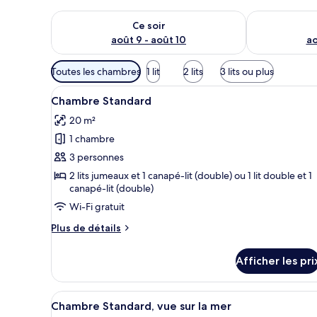
Vérifier la disponibilité pour ce soir août 9 - août 10
Vérifier la di
Ce soir
août 9 - août 10
ao
Filtres
Toutes les chambres
1 lit
2 lits
3 lits ou plus
disponibles
Afficher
Une chambre d’hôtel avec un gra
pour
5
Chambre Standard
toutes
les
20 m²
les
chambres
1 chambre
photos
pour
3 personnes
ce
2 lits jumeaux et 1 canapé-lit (double) ou 1 lit double et 1
canapé-lit (double)
type
de
Wi-Fi gratuit
chambre :
Plus
Plus de détails
Chambre
de
détails
Standard
Afficher les pri
pour
Chambre
Standard
Afficher
Une chambre d’hôtel avec un gr
6
Chambre Standard, vue sur la mer
toutes