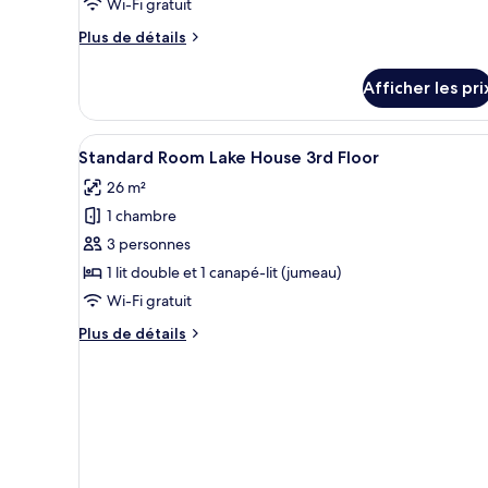
de
Wi-Fi gratuit
chambre :
Plus
Plus de détails
Chambre
de
familiale,
détails
Afficher les pri
pour
vue
Chambre
sur
familiale,
Afficher
Une chambre d’hôtel moderne av
la
3
vue
Standard Room Lake House 3rd Floor
toutes
sur
piscine,
26 m²
la
les
rez-
piscine,
1 chambre
photos
de-
rez-
pour
3 personnes
chaussée
de-
ce
chaussée
1 lit double et 1 canapé-lit (jumeau)
type
Wi-Fi gratuit
de
Plus
Plus de détails
chambre :
de
Standard
détails
pour
Room
Standard
Lake
Room
House
Lake
3rd
House