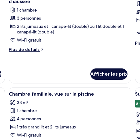
chaussée
les
le
1 chambre
photos
p
3 personnes
pour
p
2 lits jumeaux et 1 canapé-lit (double) ou 1 lit double et 1
ce
c
canapé-lit (double)
type
t
Wi-Fi gratuit
de
d
Pl
Pl
chambre :
c
d
Plus
Plus de détails
dé
de
Chambre
C
po
détails
Standard,
S
C
pour
vue
v
St
Chambre
x
Afficher les prix
vu
sur
Standard,
s
su
vue
la
la
la
sur
and lit, une vue sur la piscine et un panneau avec le mot « espoir » accroché
Afficher
Une chambre d’hôtel avec un grand lit,
A
piscine,
p
3
pi
Chambre familiale, vue sur la piscine
Su
la
toutes
t
rez-
piscine,
33 m²
les
le
8,
rez-
de-
1 chambre
de-
photos
p
chaussée
chaussée
pour
p
4 personnes
ce
c
1 très grand lit et 2 lits jumeaux
type
t
Wi-Fi gratuit