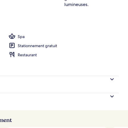
eure, 14 piscines extérieures, parasols, chaises longues
Spa
Stationnement gratuit
Restaurant
ement