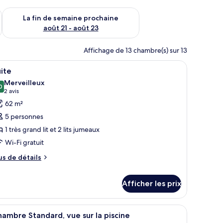
n de semaine août 14 - août 16
Vérifier la disponibilité pour la fin de semaine prochaine août
La fin de semaine prochaine
août 21 - août 23
Affichage de 13 chambre(s) sur 13
ers des rideaux légers.
rand lit, un bureau et une télévision.
fficher
Un salon moderne avec un ensemble de canapés
8
ite
outes
Merveilleux
s
0
9,0 sur 10
(2 avis)
2 avis
hotos
62 m²
our
5 personnes
e
1 très grand lit et 2 lits jumeaux
ype
Wi-Fi gratuit
e
hambre :
us
us de détails
e
uite
tails
Afficher les prix
ur
ite
, une table de chevet, une lampe, une télévision et un bureau avec une chai
fficher
Une chambre d’hôtel avec un grand lit, un ca
3
ambre Standard, vue sur la piscine
outes